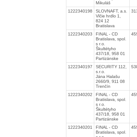
Mikuláš
1222340198
SLOVNAFT, a.s.
31
Vlčie hrdlo 1,
824 12
Bratislava
1222340203
FINAL - CD
45
Bratislava, spol.
s r.o.
Škultétyho
437/18, 958 01
Partizánske
1222340197
SECURITY 112,
53
s.r.o.
Jána Halašu
2660/9, 911 08
Trenčín
1222340202
FINAL - CD
45
Bratislava, spol.
s r.o.
Škultétyho
437/18, 958 01
Partizánske
1222340201
FINAL - CD
45
Bratislava, spol.
s r.o.