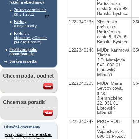
faktúr a objednávok
Partizánska
cesta 9, 975 99
Zmluvy zverejnené
Banská Bystrica
od 1.1.2012
1222340236
Slovenská
36
Faktúry
a objednávky
pošta, a.s.
Partizánska
Faktúry a
cesta 9, 975 99
objednávky Centier
Banská Bystrica
pre deti a rodiny
1222340240
MUDr. Karimová
35
Profil verejného
obstarávateľa
Zlatica
J.D. Matejovie
Správa majetku
542, 033 01
Liptovský
Mikuláš
Chcem podať podnet
1222340239
MUDr. Mária
36
Ševčovičová,
s.r.o.
Jilemnického
Chcem sa poradiť
22, 031 01
Liptovský
Mikuláš
1222340242
PROFIROB
51
s.r.o.
Užitočné dokumenty
Vajanského 4,
Vzory žiadostí v slovenskom
080 01 Prešov