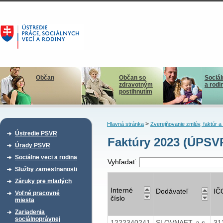
Občan
Občan so
Sociál
zdravotným
a rodi
postihnutím
>
Hlavná stránka
Zverejňovanie zmlúv, faktúr 
Ústredie PSVR
Faktúry 2023 (ÚPSVR
Úrady PSVR
Sociálne veci a rodina
Vyhľadať:
Služby zamestnanosti
Záruky pre mladých
Interné
Dodávateľ
IČ
Voľné pracovné
číslo
miesta
Zariadenia
sociálnoprávnej
1222340241
SLOVNAFT, a.s.
31