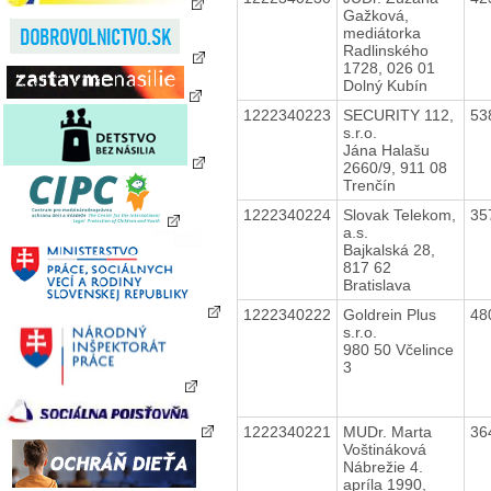
Gažková,
mediátorka
Radlinského
1728, 026 01
Dolný Kubín
1222340223
SECURITY 112,
53
s.r.o.
Jána Halašu
2660/9, 911 08
Trenčín
1222340224
Slovak Telekom,
35
a.s.
Bajkalská 28,
817 62
Bratislava
1222340222
Goldrein Plus
48
s.r.o.
980 50 Včelince
3
1222340221
MUDr. Marta
36
Voštináková
Nábrežie 4.
apríla 1990,