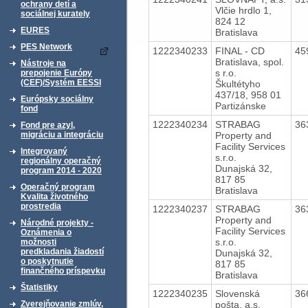
ochrany detí a
Vlčie hrdlo 1,
sociálnej kurately
824 12
EURES
Bratislava
PES Network
1222340233
FINAL - CD
45
Bratislava, spol.
Nástroje na
s r.o.
prepojenie Európy
(CEF)/Systém EESSI
Škultétyho
437/18, 958 01
Európsky sociálny
Partizánske
fond
1222340234
STRABAG
36
Fond pre azyl,
Property and
migráciu a integráciu
Facility Services
Integrovaný
s.r.o.
regionálny operačný
Dunajská 32,
program 2014 - 2020
817 85
Operačný program
Bratislava
Kvalita životného
prostredia
1222340237
STRABAG
36
Property and
Národné projekty -
Facility Services
Oznámenia o
s.r.o.
možnosti
predkladania žiadostí
Dunajská 32,
o poskytnutie
817 85
finančného príspevku
Bratislava
Štatistiky
1222340235
Slovenská
36
pošta, a.s.
Zverejňovanie zmlúv,