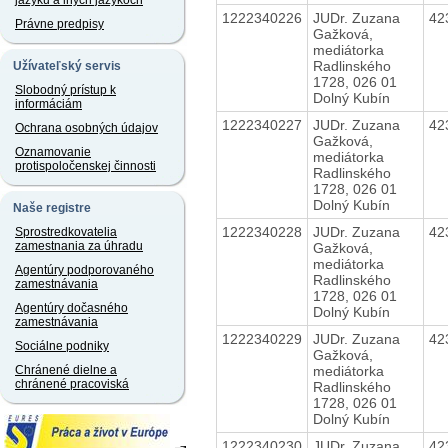
jazyku a iných jazykoch
1222340226
JUDr. Zuzana
42
Právne predpisy
Gažková,
mediátorka
Radlinského
Užívateľský servis
1728, 026 01
Slobodný prístup k
Dolný Kubín
informáciám
1222340227
JUDr. Zuzana
42
Ochrana osobných údajov
Gažková,
Oznamovanie
mediátorka
protispoločenskej činnosti
Radlinského
1728, 026 01
Dolný Kubín
Naše registre
1222340228
JUDr. Zuzana
42
Sprostredkovatelia
zamestnania za úhradu
Gažková,
mediátorka
Agentúry podporovaného
Radlinského
zamestnávania
1728, 026 01
Agentúry dočasného
Dolný Kubín
zamestnávania
1222340229
JUDr. Zuzana
42
Sociálne podniky
Gažková,
mediátorka
Chránené dielne a
chránené pracoviská
Radlinského
1728, 026 01
Dolný Kubín
1222340230
JUDr. Zuzana
42