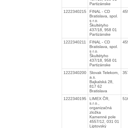
Partizánske
1222340215
FINAL - CD
45
Bratislava, spol.
s r.o.
Škultétyho
437/18, 958 01
Partizánske
1222340211
FINAL - CD
45
Bratislava, spol.
s r.o.
Škultétyho
437/18, 958 01
Partizánske
1222340200
Slovak Telekom,
35
a.s.
Bajkalská 28,
817 62
Bratislava
1222340195
LIMEX ČR,
51
s.r.o.,
organizačná
zložka
Kamenné pole
4557/12, 031 01
Liptovský