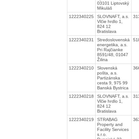
03101 Liptovský
Mikuláš
1222340225
SLOVNAFT, a.s.
31
Vlčie hrdlo 1,
824 12
Bratislava
1222340231
Stredoslovenská
51
energetika, a.s.
Pri Rajčianke
8591/48, 01047
Žilina
1222340210
Slovenská
36
pošta, a.s.
Partizánska
cesta 9, 975 99
Banská Bystrica
1222340218
SLOVNAFT, a.s.
31
Vlčie hrdlo 1,
824 12
Bratislava
1222340219
STRABAG
36
Property and
Facility Services
s.r.o.