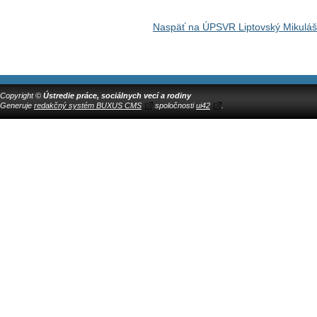
Naspäť na ÚPSVR Liptovský Mikuláš
Copyright ©
Ústredie práce, sociálnych vecí a rodiny
Generuje
redakčný systém BUXUS CMS
spoločnosti
ui42
.