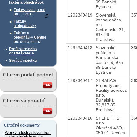
99 Banská
faktúr a objednávok
Bystrica
Zmluvy zverejnené
od 1.1.2012
1292340419
Slovenská
35
konsolidačná,
Faktúry
a.s.
a objednávky
Cintorínska 21,
Faktúry a
814 99
objednávky Centier
Bratislava
pre deti a rodiny
1292340418
Slovenská
36
Profil verejného
pošta, a.s.
obstarávateľa
Partizánska
Správa majetku
cesta č.9, 975
99 Banská
Bystrica
Chcem podať podnet
1292340417
STRABAG
36
Property and
Facility Services
s.r.o.
Dunajská
Chcem sa poradiť
32,817 85
Bratislava
1292340416
STEFE THS,
36
s.r.o.
Užitočné dokumenty
Okružná 42/9,
050 01 Revúca
Vzory žiadostí v slovenskom