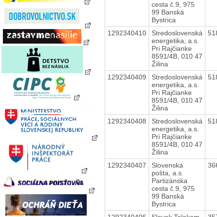
cesta č.9, 975
99 Banská
Bystrica
1292340410
Stredoslovenská
51
energetika, a.s.
Pri Rajčianke
8591/4B, 010 47
Žilina
1292340409
Stredoslovenská
51
energetika, a.s.
Pri Rajčianke
8591/4B, 010 47
Žilina
1292340408
Stredoslovenská
51
energetika, a.s.
Pri Rajčianke
8591/4B, 010 47
Žilina
1292340407
Slovenská
36
pošta, a.s.
Partizánska
cesta č.9, 975
99 Banská
Bystrica
1292340406
Slovak Telekom,
35