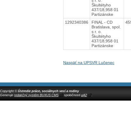
s r. o.
Škultétyho
437/18,958 01
Partizánske
1292340386
FINAL - CD
45
Bratislava, spol.
s r. o.
Škultétyho
437/18,958 01
Partizánske
Naspäť na UPSVR Lučenec
Copyright ©
Ústredie práce, sociálnych vecí a rodiny
Generuje
redakčný systém BUXUS CMS
spoločnosti
ui42
.