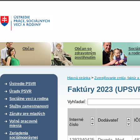
Občan
Občan so
Sociál
zdravotným
a rodi
postihnutím
>
Hlavná stránka
Zverejňovanie zmlúv, faktúr 
Ústredie PSVR
Faktúry 2023 (UPSV
Úrady PSVR
Sociálne veci a rodina
Vyhľadať:
Služby zamestnanosti
Záruky pre mladých
Interné
Dodávateľ
IČ
Voľné pracovné
číslo
miesta
Zariadenia
sociálnoprávnej
1292340425
Drugda -Med
48