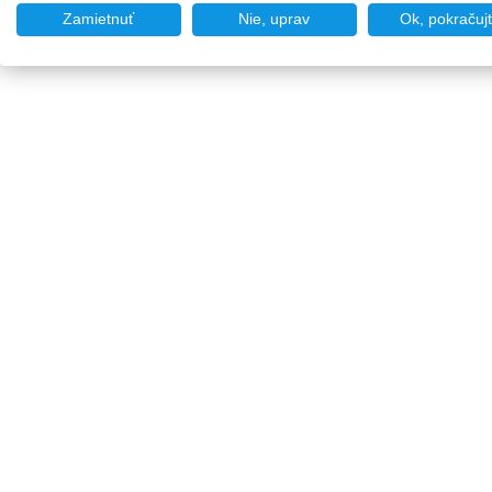
Zamietnuť
Nie, uprav
Ok, pokračuj