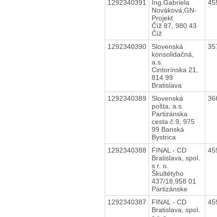
1292340391
Ing.Gabriela
45
Nováková,GN-
Projekt
Číž 87, 980 43
Číž
1292340390
Slovenská
35
konsolidačná,
a.s.
Cintorínska 21,
814 99
Bratislava
1292340389
Slovenská
36
pošta, a.s.
Partizánska
cesta č.9, 975
99 Banská
Bystrica
1292340388
FINAL - CD
45
Bratislava, spol.
s r. o.
Škultétyho
437/18,958 01
Partizánske
1292340387
FINAL - CD
45
Bratislava, spol.