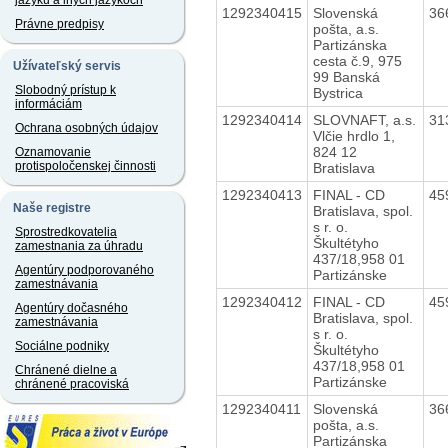
jazyku a iných jazykoch
1292340415
Slovenská
36
Právne predpisy
pošta, a.s.
Partizánska
cesta č.9, 975
Užívateľský servis
99 Banská
Slobodný prístup k
Bystrica
informáciám
1292340414
SLOVNAFT, a.s.
31
Ochrana osobných údajov
Vlčie hrdlo 1,
824 12
Oznamovanie
protispoločenskej činnosti
Bratislava
1292340413
FINAL - CD
45
Naše registre
Bratislava, spol.
s r. o.
Sprostredkovatelia
Škultétyho
zamestnania za úhradu
437/18,958 01
Agentúry podporovaného
Partizánske
zamestnávania
1292340412
FINAL - CD
45
Agentúry dočasného
Bratislava, spol.
zamestnávania
s r. o.
Sociálne podniky
Škultétyho
437/18,958 01
Chránené dielne a
Partizánske
chránené pracoviská
1292340411
Slovenská
36
pošta, a.s.
Partizánska