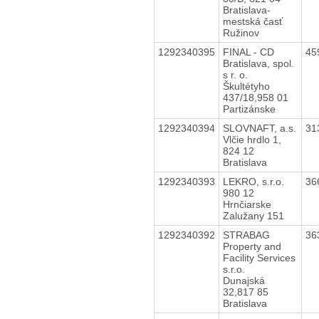
Bratislava-
mestská časť
Ružinov
1292340395
FINAL - CD
45
Bratislava, spol.
s r. o.
Škultétyho
437/18,958 01
Partizánske
1292340394
SLOVNAFT, a.s.
31
Vlčie hrdlo 1,
824 12
Bratislava
1292340393
LEKRO, s.r.o.
36
980 12
Hrnčiarske
Zalužany 151
1292340392
STRABAG
36
Property and
Facility Services
s.r.o.
Dunajská
32,817 85
Bratislava