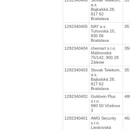
a.s.
Bajkalská 28,
817 62
Bratislava
1292340405
NAY a.s.
35
Tuhovská 15,
830 06
Bratislava
1292340404
chemart s.r.o.
35
Malinovská
75/142, 900 28
Zálesie
1292340403
Slovak Telekom,
35
a.s.
Bajkalská 28,
817 62
Bratislava
1292340402
Goldrein Plus
48
s.r.o.
980 50 Včelince
3
1292340401
AMG Security
46
s.r.o.
Lieskovská