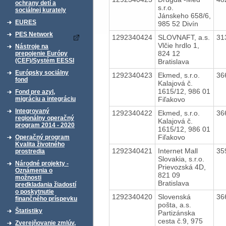
ochrany detí a
s.r.o.
sociálnej kurately
Jánskeho 658/6,
EURES
985 52 Divín
PES Network
1292340424
SLOVNAFT, a.s.
31
Vlčie hrdlo 1,
Nástroje na
824 12
prepojenie Európy
(CEF)/Systém EESSI
Bratislava
Európsky sociálny
1292340423
Ekmed, s.r.o.
36
fond
Kalajová č.
1615/12, 986 01
Fond pre azyl,
Fiľakovo
migráciu a integráciu
Integrovaný
1292340422
Ekmed, s.r.o.
36
regionálny operačný
Kalajová č.
program 2014 - 2020
1615/12, 986 01
Fiľakovo
Operačný program
Kvalita životného
1292340421
Internet Mall
35
prostredia
Slovakia, s.r.o.
Národné projekty -
Prievozská 4D,
Oznámenia o
821 09
možnosti
Bratislava
predkladania žiadostí
o poskytnutie
1292340420
Slovenská
36
finančného príspevku
pošta, a.s.
Štatistiky
Partizánska
cesta č.9, 975
Zverejňovanie zmlúv,