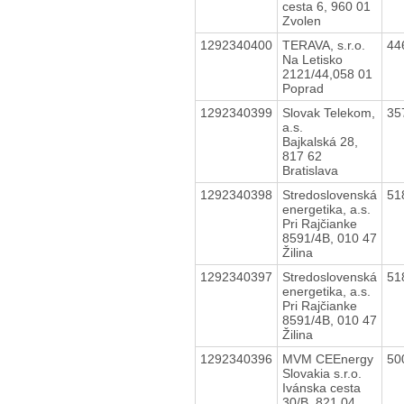
cesta 6, 960 01
Zvolen
1292340400
TERAVA, s.r.o.
44
Na Letisko
2121/44,058 01
Poprad
1292340399
Slovak Telekom,
35
a.s.
Bajkalská 28,
817 62
Bratislava
1292340398
Stredoslovenská
51
energetika, a.s.
Pri Rajčianke
8591/4B, 010 47
Žilina
1292340397
Stredoslovenská
51
energetika, a.s.
Pri Rajčianke
8591/4B, 010 47
Žilina
1292340396
MVM CEEnergy
50
Slovakia s.r.o.
Ivánska cesta
30/B, 821 04