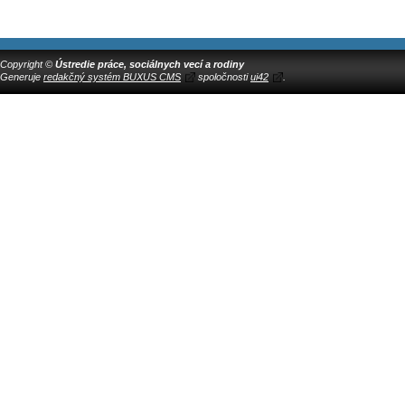
Copyright ©
Ústredie práce, sociálnych vecí a rodiny
Generuje
redakčný systém BUXUS CMS
spoločnosti
ui42
.