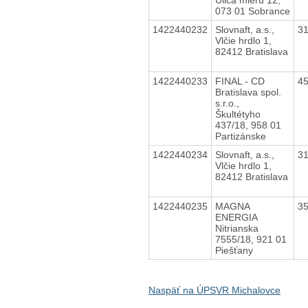
073 01 Sobrance
1422440232
Slovnaft, a.s.,
3
Vlčie hrdlo 1,
82412 Bratislava
1422440233
FINAL - CD
4
Bratislava spol.
s.r.o.,
Škultétyho
437/18, 958 01
Partizánske
1422440234
Slovnaft, a.s.,
3
Vlčie hrdlo 1,
82412 Bratislava
1422440235
MAGNA
3
ENERGIA
Nitrianska
7555/18, 921 01
Piešťany
Naspäť na ÚPSVR Michalovce