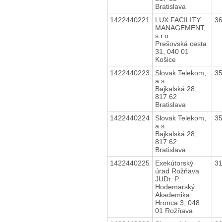
Bratislava
1422440221
LUX FACILITY
3
MANAGEMENT,
s.r.o
Prešovská cesta
31, 040 01
Košice
1422440223
Slovak Telekom,
3
a.s.
Bajkalská 28,
817 62
Bratislava
1422440224
Slovak Telekom,
3
a.s.
Bajkalská 28,
817 62
Bratislava
1422440225
Exekútorský
3
úrad Rožňava
JUDr. P.
Hodemarský
Akademika
Hronca 3, 048
01 Rožňava