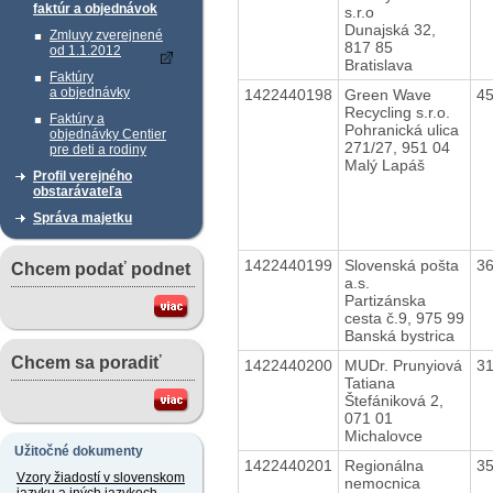
faktúr a objednávok
s.r.o
Dunajská 32,
Zmluvy zverejnené
817 85
od 1.1.2012
Bratislava
Faktúry
a objednávky
1422440198
Green Wave
4
Recycling s.r.o.
Faktúry a
Pohranická ulica
objednávky Centier
271/27, 951 04
pre deti a rodiny
Malý Lapáš
Profil verejného
obstarávateľa
Správa majetku
1422440199
Slovenská pošta
3
Chcem podať podnet
a.s.
Partizánska
cesta č.9, 975 99
Banská bystrica
Chcem sa poradiť
1422440200
MUDr. Prunyiová
3
Tatiana
Štefániková 2,
071 01
Michalovce
Užitočné dokumenty
1422440201
Regionálna
3
Vzory žiadostí v slovenskom
nemocnica