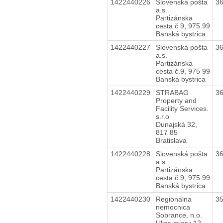
1422440226
Slovenská pošta
3
a.s.
Partizánska
cesta č.9, 975 99
Banská bystrica
1422440227
Slovenská pošta
3
a.s.
Partizánska
cesta č.9, 975 99
Banská bystrica
1422440229
STRABAG
3
Property and
Facility Services.
s.r.o
Dunajská 32,
817 85
Bratislava
1422440228
Slovenská pošta
3
a.s.
Partizánska
cesta č.9, 975 99
Banská bystrica
1422440230
Regionálna
3
nemocnica
Sobrance, n.o.
Ulica mieru 12,