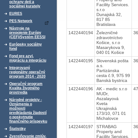
ochrany detí a
Facility Services.
sociálnej kurately
s.r.o
EURES
Dunajská 32,
817 85
PES Network
Bratislava
Nástroje na
1422440194
Železničné
3
prepojenie Európy
(CEF)/Systém EESSI
zdravotníctvo
Košice, s.r.o
Európsky sociálny
Masarykova 9,
fond
040 01 Košice
Fond pre azyl,
1422440195
Slovenská pošta
3
migráciu a integráciu
a.s.
Integrovaný
Partizánska
regionálny operačný
cesta č.9, 975 99
program 2014 - 2020
Banská bystrica
Operačný program
Kvalita životného
1422440196
AK - medic s.r.o
4
prostredia
MUDr,
Aszalayová
Národné projekty -
Kveta
Oznámenia o
Ukrajinská
možnosti
predkladania žiadostí
173/10, 071 01
o poskytnutie
Michalovce
finančného príspevku
1422440197
STRABAG
3
Štatistiky
Property and
Facility Services.
Zverejňovanie zmlúv,