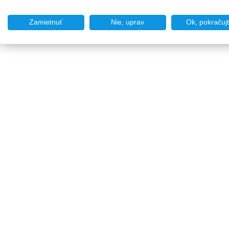
Zamietnuť
Nie, uprav
Ok, pokračuj