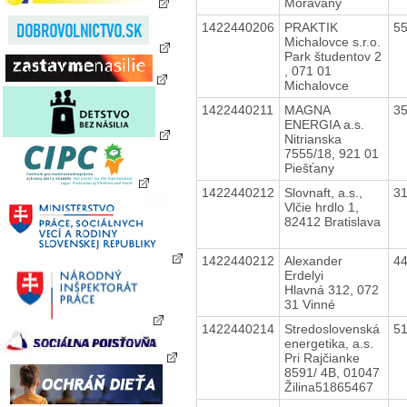
Moravany
1422440206
PRAKTIK
5
Michalovce s.r.o.
Park študentov 2
, 071 01
Michalovce
1422440211
MAGNA
3
ENERGIA a.s.
Nitrianska
7555/18, 921 01
Piešťany
1422440212
Slovnaft, a.s.,
3
Vlčie hrdlo 1,
82412 Bratislava
1422440212
Alexander
4
Erdelyi
Hlavná 312, 072
31 Vinné
1422440214
Stredoslovenská
5
energetika, a.s.
Pri Rajčianke
8591/ 4B, 01047
Žilina51865467