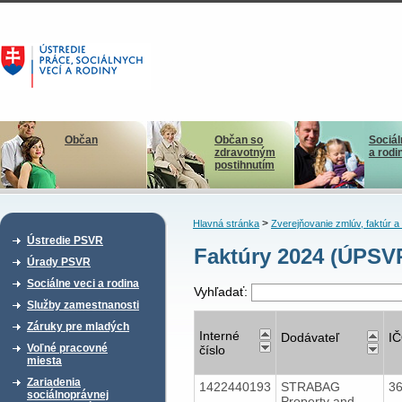
Občan
Občan so
Sociál
zdravotným
a rodi
postihnutím
>
Hlavná stránka
Zverejňovanie zmlúv, faktúr 
Ústredie PSVR
Faktúry 2024 (ÚPSV
Úrady PSVR
Sociálne veci a rodina
Vyhľadať:
Služby zamestnanosti
Záruky pre mladých
Interné
Dodávateľ
I
Voľné pracovné
číslo
miesta
Zariadenia
1422440193
STRABAG
3
sociálnoprávnej
Property and