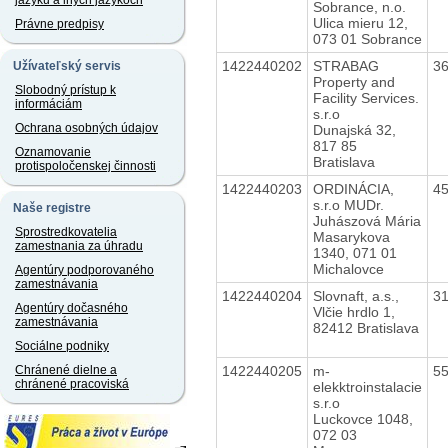
jazyku a iných jazykoch
Sobrance, n.o.
Ulica mieru 12,
Právne predpisy
073 01 Sobrance
1422440202
STRABAG
3
Užívateľský servis
Property and
Slobodný prístup k
Facility Services.
informáciám
s.r.o
Ochrana osobných údajov
Dunajská 32,
817 85
Oznamovanie
Bratislava
protispoločenskej činnosti
1422440203
ORDINÁCIA,
4
s.r.o MUDr.
Naše registre
Juhászová Mária
Sprostredkovatelia
Masarykova
zamestnania za úhradu
1340, 071 01
Michalovce
Agentúry podporovaného
zamestnávania
1422440204
Slovnaft, a.s.,
3
Agentúry dočasného
Vlčie hrdlo 1,
zamestnávania
82412 Bratislava
Sociálne podniky
1422440205
m-
5
Chránené dielne a
chránené pracoviská
elekktroinstalacie
s.r.o
Luckovce 1048,
072 03