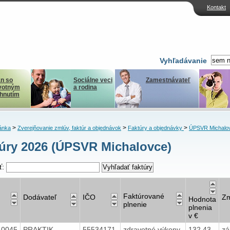
Kontakt
Vyhľadávanie
n so
Sociálne veci
Zamestnávateľ
votným
a rodina
ihnutím
>
>
>
ánka
Zverejňovanie zmlúv, faktúr a objednávok
Faktúry a objednávky
ÚPSVR Michalo
úry 2026 (ÚPSVR Michalovce)
ť:
Faktúrované
Dodávateľ
IČO
Zm
Hodnota
plnenie
plnenia
v €
40045
PRAKTIK
55534171
zdravotné výkony
132,43
zá