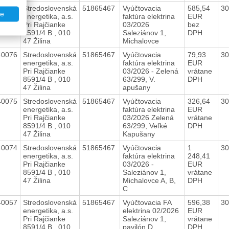
40077
Stredoslovenská
51865467
Vyúčtovacia
585,54
30
te
energetika, a.s.
faktúra elektrina
EUR
Pri Rajčianke
03/2026
bez
8591/4 B , 010
Saleziánov 1,
DPH
47 Žilina
Michalovce
40076
Stredoslovenská
51865467
Vyúčtovacia
79,93
30
energetika, a.s.
faktúra elektrina
EUR
Pri Rajčianke
03/2026 - Zelená
vrátane
8591/4 B , 010
63/299, V.
DPH
47 Žilina
apušany
40075
Stredoslovenská
51865467
Vyúčtovacia
326,64
30
energetika, a.s.
faktúra elektrina
EUR
Pri Rajčianke
03/2026 Zelená
vrátane
8591/4 B , 010
63/299, Veľké
DPH
47 Žilina
Kapušany
40074
Stredoslovenská
51865467
Vyúčtovacia
1
30
energetika, a.s.
faktúra elektrina
248,41
Pri Rajčianke
03/2026 -
EUR
8591/4 B , 010
Saleziánov 1,
vrátane
47 Žilina
Michalovce A, B,
DPH
C
40057
Stredoslovenská
51865467
Vyúčtovacia FA
596,38
30
energetika, a.s.
elektrina 02/2026
EUR
Pri Rajčianke
Saleziánov 1,
vrátane
8591/4 B , 010
pavilón D
DPH