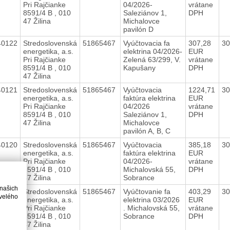
Pri Rajčianke
04/2026-
vrátane
8591/4 B , 010
Saleziánov 1,
DPH
47 Žilina
Michalovce
pavilón D
40122
Stredoslovenská
51865467
Vyúčtovacia fa
307,28
30
energetika, a.s.
elektrina 04/2026-
EUR
Pri Rajčianke
Zelená 63/299, V.
vrátane
8591/4 B , 010
Kapušany
DPH
47 Žilina
40121
Stredoslovenská
51865467
Vyúčtovacia
1224,71
30
energetika, a.s.
faktúra elektrina
EUR
Pri Rajčianke
04/2026
vrátane
8591/4 B , 010
Saleziánov 1,
DPH
47 Žilina
Michalovce
pavilón A, B, C
40120
Stredoslovenská
51865467
Vyúčtovacia
385,18
30
energetika, a.s.
faktúra elektrina
EUR
Pri Rajčianke
04/2026-
vrátane
8591/4 B , 010
Michalovská 55,
DPH
47 Žilina
Sobrance
 našich
40078
Stredoslovenská
51865467
Vyúčtovanie fa
403,29
30
velého
energetika, a.s.
elektrina 03/2026
EUR
Pri Rajčianke
. Michalovská 55,
vrátane
8591/4 B , 010
Sobrance
DPH
47 Žilina