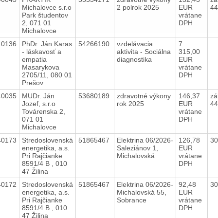
Michalovce s.r.o
2 polrok 2025
EUR
44
Park študentov
vrátane
2, 071 01
DPH
Michalovce
40136
PhDr. Ján Karas
54266190
vzdelávacia
7
- láskavosť a
aktivita - Sociálna
315,00
empatia
diagnostika
EUR
Masarykova
vrátane
2705/11, 080 01
DPH
Prešov
40035
MUDr. Ján
53680189
zdravotné výkony
146,37
zá
Jozef, s.r.o
rok 2025
EUR
44
Továrenska 2,
vrátane
071 01
DPH
Michalovce
40173
Stredoslovenská
51865467
Elektrina 06/2026-
126,78
30
energetika, a.s.
Saleziánov 1,
EUR
Pri Rajčianke
Michalovská
vrátane
8591/4 B , 010
DPH
47 Žilina
40172
Stredoslovenská
51865467
Elektrina 06/2026-
92,48
30
energetika, a.s.
Michalovská 55,
EUR
Pri Rajčianke
Sobrance
vrátane
8591/4 B , 010
DPH
47 Žilina