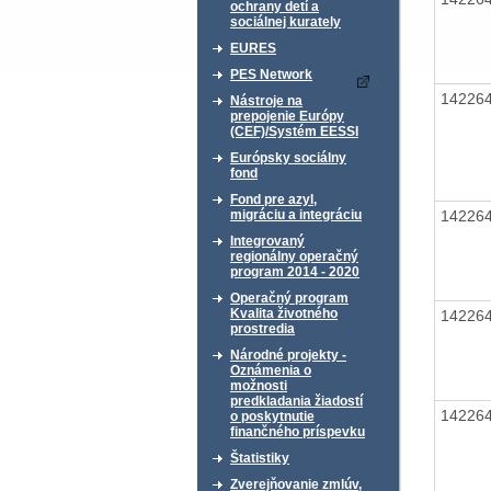
ochrany detí a
sociálnej kurately
EURES
PES Network
14226
Nástroje na
prepojenie Európy
(CEF)/Systém EESSI
Európsky sociálny
fond
Fond pre azyl,
14226
migráciu a integráciu
Integrovaný
regionálny operačný
program 2014 - 2020
Operačný program
Kvalita životného
14226
prostredia
Národné projekty -
Oznámenia o
možnosti
predkladania žiadostí
14226
o poskytnutie
finančného príspevku
Štatistiky
Zverejňovanie zmlúv,