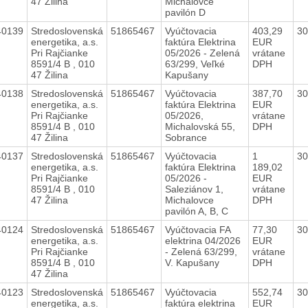
47 Žilina
Michalovce
pavilón D
40139
Stredoslovenská
51865467
Vyúčtovacia
403,29
30
energetika, a.s.
faktúra Elektrina
EUR
Pri Rajčianke
05/2026 - Zelená
vrátane
8591/4 B , 010
63/299, Veľké
DPH
47 Žilina
Kapušany
40138
Stredoslovenská
51865467
Vyúčtovacia
387,70
30
energetika, a.s.
faktúra Elektrina
EUR
Pri Rajčianke
05/2026,
vrátane
8591/4 B , 010
Michalovská 55,
DPH
47 Žilina
Sobrance
40137
Stredoslovenská
51865467
Vyúčtovacia
1
30
energetika, a.s.
faktúra Elektrina
189,02
Pri Rajčianke
05/2026 -
EUR
8591/4 B , 010
Saleziánov 1,
vrátane
47 Žilina
Michalovce
DPH
pavilón A, B, C
40124
Stredoslovenská
51865467
Vyúčtovacia FA
77,30
30
energetika, a.s.
elektrina 04/2026
EUR
Pri Rajčianke
- Zelená 63/299,
vrátane
8591/4 B , 010
V. Kapušany
DPH
47 Žilina
40123
Stredoslovenská
51865467
Vyúčtovacia
552,74
30
energetika, a.s.
faktúra elektrina
EUR