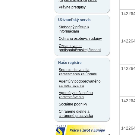
jazyku a iných jazykoch
Právne predpisy
14226
Užívateľský servis
Slobodný prístup k
informáciám
Ochrana osobných údajov
14226
Oznamovanie
protispoločenskej činnosti
Naše registre
14226
Sprostredkovatelia
zamestnania za úhradu
Agentúry podporovaného
zamestnávania
Agentúry dočasného
zamestnávania
14226
Sociálne podniky
Chránené dielne a
chránené pracoviská
14226