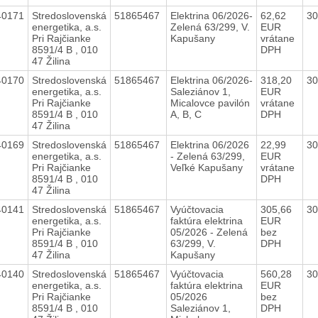
40171
Stredoslovenská
51865467
Elektrina 06/2026-
62,62
30
energetika, a.s.
Zelená 63/299, V.
EUR
Pri Rajčianke
Kapušany
vrátane
8591/4 B , 010
DPH
47 Žilina
40170
Stredoslovenská
51865467
Elektrina 06/2026-
318,20
30
energetika, a.s.
Saleziánov 1,
EUR
Pri Rajčianke
Micalovce pavilón
vrátane
8591/4 B , 010
A, B, C
DPH
47 Žilina
40169
Stredoslovenská
51865467
Elektrina 06/2026
22,99
30
energetika, a.s.
- Zelená 63/299,
EUR
Pri Rajčianke
Veľké Kapušany
vrátane
8591/4 B , 010
DPH
47 Žilina
40141
Stredoslovenská
51865467
Vyúčtovacia
305,66
30
energetika, a.s.
faktúra elektrina
EUR
Pri Rajčianke
05/2026 - Zelená
bez
8591/4 B , 010
63/299, V.
DPH
47 Žilina
Kapušany
40140
Stredoslovenská
51865467
Vyúčtovacia
560,28
30
energetika, a.s.
faktúra elektrina
EUR
Pri Rajčianke
05/2026
bez
8591/4 B , 010
Saleziánov 1,
DPH