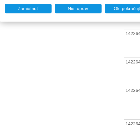
14226
Zamietnuť
Nie, uprav
Ok, pokračuj
14226
14226
14226
14226