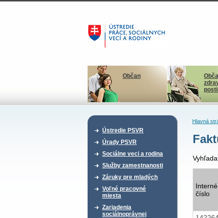
Občan
Obča
zdra
post
Hlavná str
Ústredie PSVR
Fakt
Úrady PSVR
Sociálne veci a rodina
Vyhľada
Služby zamestnanosti
Záruky pre mladých
Interné
Voľné pracovné
číslo
miesta
Zariadenia
sociálnoprávnej
14226