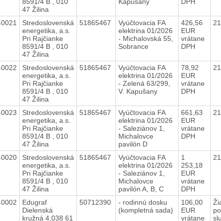
8591/4 B , 010
Kapušany
DPH
47 Žilina
40021
Stredoslovenská
51865467
Vyúčtovacia FA
426,56
2
energetika, a.s.
elektrina 01/2026
EUR
Pri Rajčianke
- Michalovská 55,
vrátane
8591/4 B , 010
Sobrance
DPH
47 Žilina
40022
Stredoslovenská
51865467
Vyúčtovacia FA
78,92
2
energetika, a.s.
elektrina 01/2026
EUR
Pri Rajčianke
- Zelená 63/299,
vrátane
8591/4 B , 010
V. Kapušany
DPH
47 Žilina
40023
Stredoslovenská
51865467
Vyúčtovacia FA
661,63
2
energetika, a.s.
elektrina 01/2026
EUR
Pri Rajčianke
- Saleziánov 1,
vrátane
8591/4 B , 010
Michalovce
DPH
47 Žilina
pavilón D
40020
Stredoslovenská
51865467
Vyúčtovacia FA
1
2
energetika, a.s.
elektrina 01/2026
253,18
Pri Rajčianke
- Saleziánov 1,
EUR
8591/4 B , 010
Michalovce
vrátane
47 Žilina
pavilón A, B, C
DPH
40002
Edugraf
50712390
- rodinnú dosku
106,00
Ži
Dielenská
(kompletná sada)
EUR
po
kružná 4,038 61
vrátane
sl