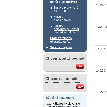
faktúr a objednávok
14226
Zmluvy zverejnené
od 1.1.2012
Faktúry
a objednávky
Faktúry a
14226
objednávky Centier
pre deti a rodiny
Profil verejného
obstarávateľa
Správa majetku
14226
Chcem podať podnet
14226
Chcem sa poradiť
14226
Užitočné dokumenty
Vzory žiadostí v slovenskom