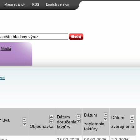
Mapa stránok
RSS
English version
Médiá
vce
Dátum
Dátum
Dátum
luva
doručenia
zaplatenia
Objednávka
zverejnenia
faktúry
faktúry
kon
25.02.2026
03.03.2026
2.3.2026