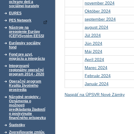
ochrany detí a
november 2024
sociálnej kurately
Október 2024
EURES
september 2024
PES Network
august 2024
Nástroje na
prepojenie Európy
Júl 2024
(CEF)/Systém EESSI
Jún 2024
Európsky sociálny
fond
Máj 2024
Fond pre azyl,
migráciu a integráciu
Apríl 2024
Integrovaný
Marec 2024
regionálny operačný
program 2014 - 2020
Február 2024
Operačný program
Január 2024
Kvalita životného
prostredia
Naspäť na ÚPSVR Nové Zámky
Národné projekty -
Oznámenia o
možnosti
predkladania žiadostí
o poskytnutie
finančného príspevku
Štatistiky
Zverejňovanie zmlúv,