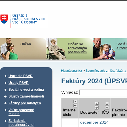
Občan
Občan so
Sociál
zdravotným
a rodi
postihnutím
>
Hlavná stránka
Zverejňovanie zmlúv, faktúr 
Ústredie PSVR
Faktúry 2024 (ÚPSV
Úrady PSVR
Sociálne veci a rodina
Vyhľadať:
Služby zamestnanosti
Záruky pre mladých
Interné
Faktúro
Voľné pracovné
Dodávateľ
IČO
miesta
číslo
plnenie
Zariadenia
december 2024
sociálnoprávnej