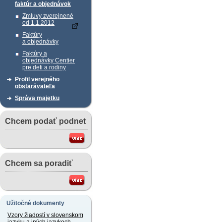
faktúr a objednávok
Zmluvy zverejnené
od 1.1.2012
Faktúry
a objednávky
Faktúry a
objednávky Centier
pre deti a rodiny
Profil verejného
obstarávateľa
Správa majetku
Chcem podať podnet
Chcem sa poradiť
Užitočné dokumenty
Vzory žiadostí v slovenskom