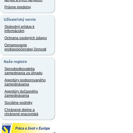
jazyku a iných jazykoch
Právne predpisy
Užívateľský servis
Slobodný prístup k
informáciám
Ochrana osobných údajov
Oznamovanie
protispoločenskej činnosti
Naše registre
Sprostredkovatelia
zamestnania za úhradu
Agentúry podporovaného
zamestnávania
Agentúry dočasného
zamestnávania
Sociálne podniky
Chránené dielne a
chránené pracoviská