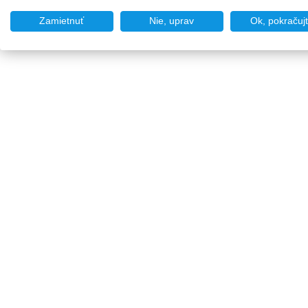
Zamietnuť
Nie, uprav
Ok, pokračuj