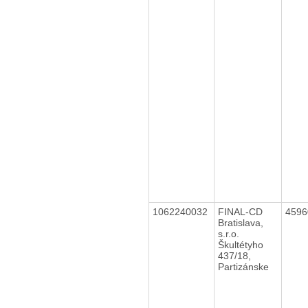
1062240032
FINAL-CD
459
Bratislava,
s.r.o.
Škultétyho
437/18,
Partizánske