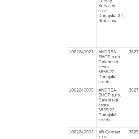
Facility
Services
s.r.o.
Dunajská 32,
Bratislava
1062240021
ANDREA
362
SHOP s.r.o.
Galantská
cesta
5855/22,
Dunajská
streda
1062240005
ANDREA
362
SHOP s.r.o.
Galantská
cesta
5855/22,
Dunajská
streda
1062240003
AB Contact
362
s.r.o.