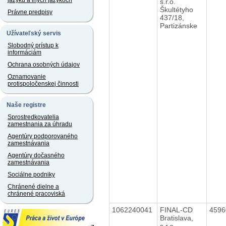
jazyku a iných jazykoch
s.r.o.
Škultétyho
Právne predpisy
437/18,
Partizánske
Užívateľský servis
Slobodný prístup k
informáciám
Ochrana osobných údajov
Oznamovanie
protispoločenskej činnosti
Naše registre
Sprostredkovatelia
zamestnania za úhradu
Agentúry podporovaného
zamestnávania
Agentúry dočasného
zamestnávania
Sociálne podniky
Chránené dielne a
chránené pracoviská
1062240041
FINAL-CD
459
Bratislava,
s.r.o.