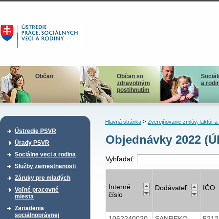
Občan
Občan so
Sociál
zdravotným
a rodi
postihnutím
>
Hlavná stránka
Zverejňovanie zmlúv, faktúr 
Ústredie PSVR
Objednávky 2022 (Ú
Úrady PSVR
Sociálne veci a rodina
Vyhľadať:
Služby zamestnanosti
Záruky pre mladých
Interné
Dodávateľ
IČO
Voľné pracovné
číslo
miesta
Zariadenia
sociálnoprávnej
1062240020
SANREKO,
521