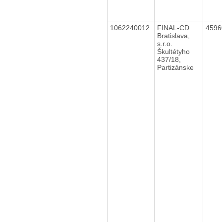
1062240012
FINAL-CD
459
Bratislava,
s.r.o.
Škultétyho
437/18,
Partizánske