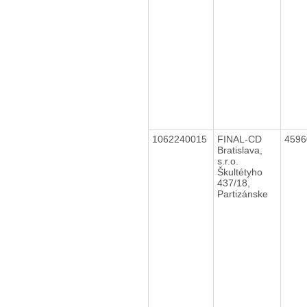
1062240015
FINAL-CD
459
Bratislava,
s.r.o.
Škultétyho
437/18,
Partizánske