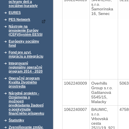
ochrany detí a
s.r.o.
sociálnej kurately
Šamorínska
EURES
16, Senec
PES Network
Nástroje na
prepojenie Európy
(CEF)/Systém EESSI
Európsky sociálny
fond
Fond pre azyl,
migráciu a integráciu
Integrovaný
regionálny operačný
program 2014 - 2020
Operačný program
Kvalita životného
1062240009
Overhills
506
prostredia
Group s.r.o.
Gaštanová
Národné projekty -
5545/15,
Oznámenia o
Malacky
možnosti
predkladania žiadostí
1062240007
BAUMIC,
475
o poskytnutie
finančného príspevku
s.r.o.
Vrbovská
Štatistiky
cesta
Zverejňovanie zmlúv,
2511/19, 921