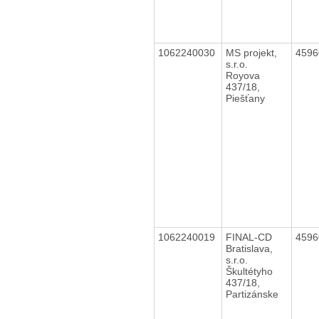
1062240030
MS projekt,
459
s.r.o.
Royova
437/18,
Piešťany
1062240019
FINAL-CD
459
Bratislava,
s.r.o.
Škultétyho
437/18,
Partizánske