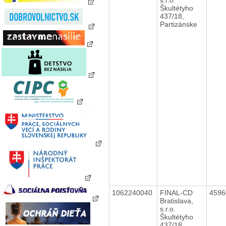
Škultétyho
437/18,
Partizánske
1062240040
FINAL-CD
459
Bratislava,
s.r.o.
Škultétyho
437/18,