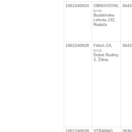
1062240024
OBNOVSTAV,
364
s.r.o.
Budatínska
Lehota 132,
Radoľa
1062240028
Fittich ZA,
364
s.r.o.
Dolné Rudiny
3, Žilina
1062240038
STRABAG
363