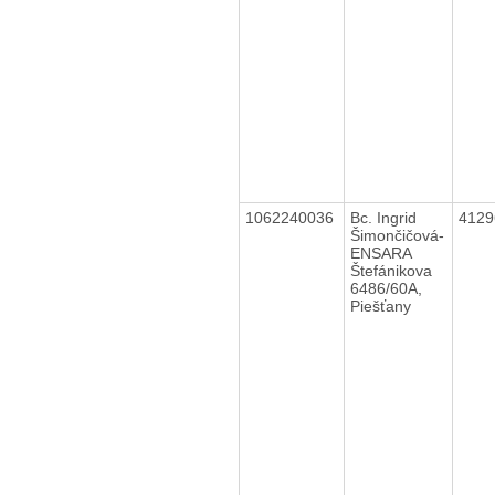
1062240036
Bc. Ingrid
412
Šimončičová-
ENSARA
Štefánikova
6486/60A,
Piešťany