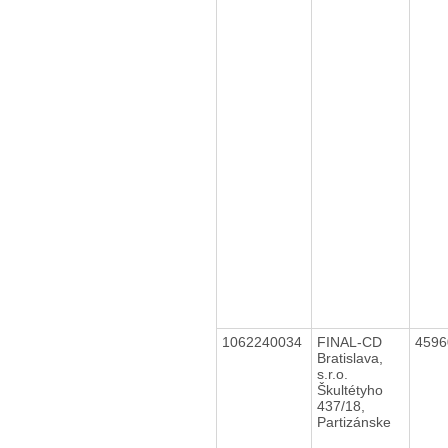
1062240034
FINAL-CD
459
Bratislava,
s.r.o.
Škultétyho
437/18,
Partizánske