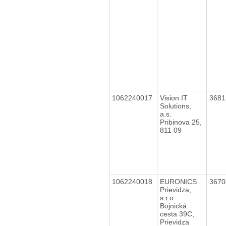
1062240017
Vision IT
368
Solutions,
a.s.
Pribinova 25,
811 09
1062240018
EURONICS
367
Prievidza,
s.r.o.
Bojnická
cesta 39C,
Prievidza