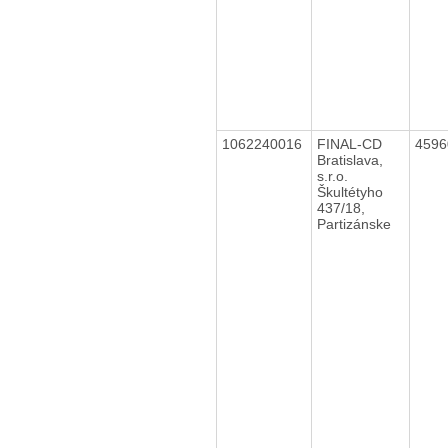
1062240016
FINAL-CD
459
Bratislava,
s.r.o.
Škultétyho
437/18,
Partizánske