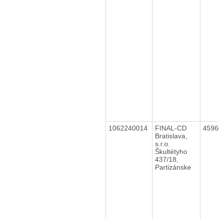
1062240014
FINAL-CD
459
Bratislava,
s.r.o.
Škultétyho
437/18,
Partizánske