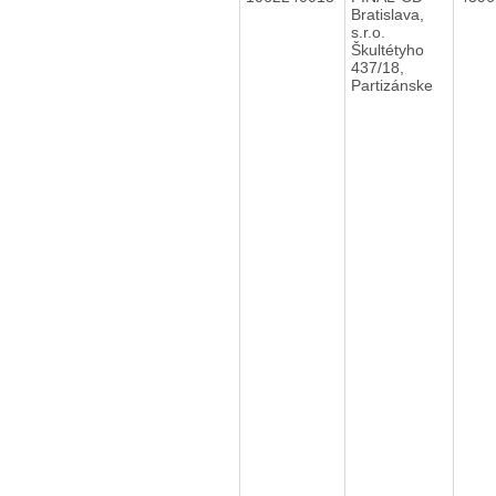
Bratislava,
s.r.o.
Škultétyho
437/18,
Partizánske