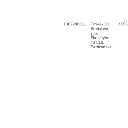
1062240011
FINAL-CD
459
Bratislava,
s.r.o.
Škultétyho
437/18,
Partizánske