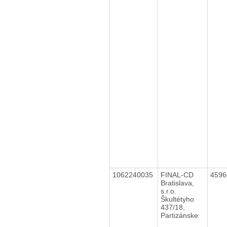
1062240035
FINAL-CD
459
Bratislava,
s.r.o.
Škultétyho
437/18,
Partizánske