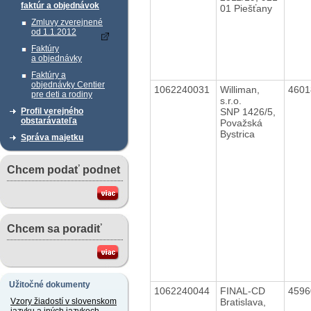
faktúr a objednávok
01 Piešťany
Zmluvy zverejnené
od 1.1.2012
Faktúry
a objednávky
Faktúry a
objednávky Centier
1062240031
Williman,
460
pre deti a rodiny
s.r.o.
SNP 1426/5,
Profil verejného
obstarávateľa
Považská
Bystrica
Správa majetku
Chcem podať podnet
Chcem sa poradiť
Užitočné dokumenty
1062240044
FINAL-CD
459
Bratislava,
Vzory žiadostí v slovenskom