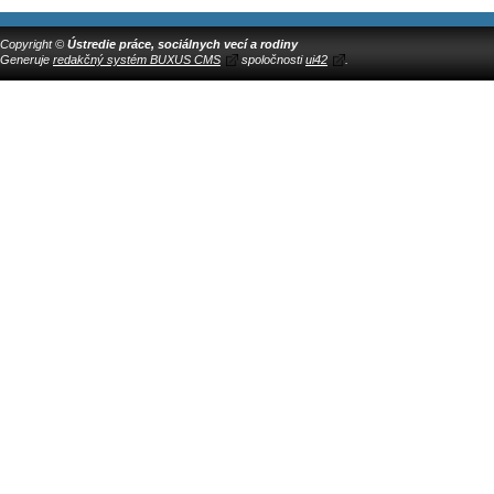
Copyright ©
Ústredie práce, sociálnych vecí a rodiny
Generuje
redakčný systém BUXUS CMS
spoločnosti
ui42
.