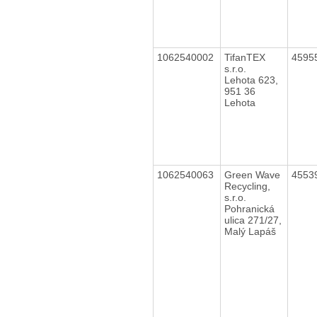
1062540002
TifanTEX
4595
s.r.o.
Lehota 623,
951 36
Lehota
1062540063
Green Wave
4553
Recycling,
s.r.o.
Pohranická
ulica 271/27,
Malý Lapáš