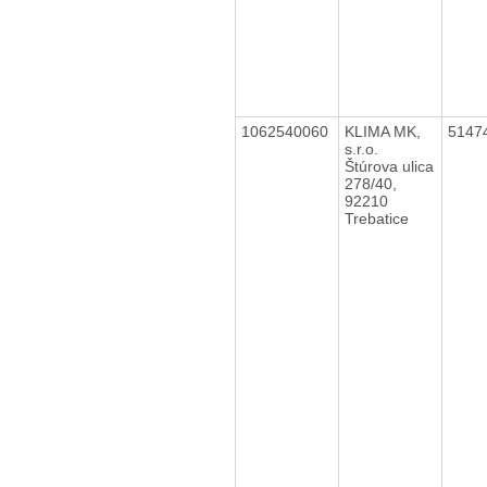
1062540060
KLIMA MK,
5147
s.r.o.
Štúrova ulica
278/40,
92210
Trebatice