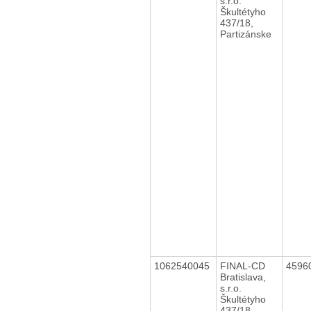
s.r.o.
Škultétyho
437/18,
Partizánske
1062540045
FINAL-CD
4596
Bratislava,
s.r.o.
Škultétyho
437/18,