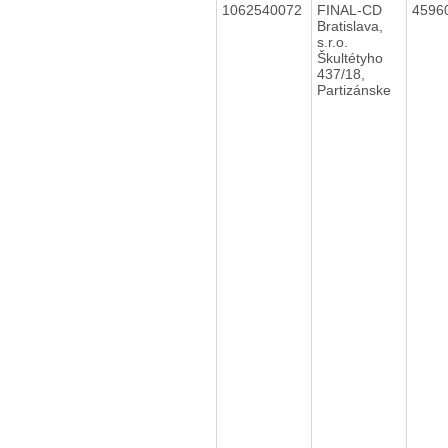
1062540072
FINAL-CD
4596
Bratislava,
s.r.o.
Škultétyho
437/18,
Partizánske