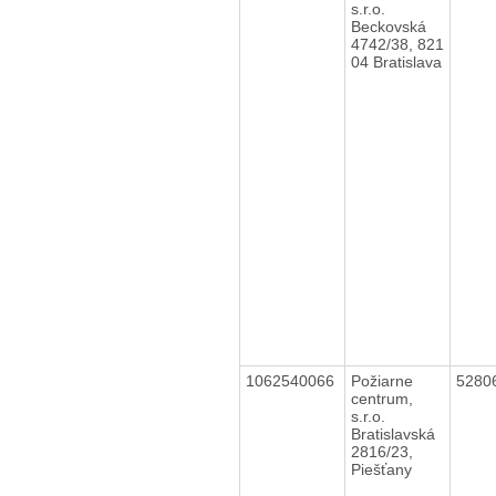
s.r.o.
Beckovská
4742/38, 821
04 Bratislava
1062540066
Požiarne
5280
centrum,
s.r.o.
Bratislavská
2816/23,
Piešťany