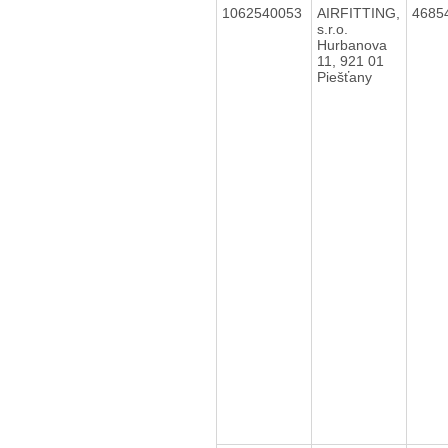
1062540053
AIRFITTING,
4685
s.r.o.
Hurbanova
11, 921 01
Piešťany