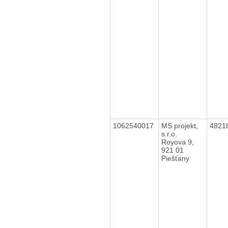
1062540017
MS projekt,
4821
s.r.o.
Royova 9,
921 01
Piešťany