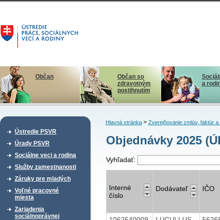
Občan
Občan so
Sociál
zdravotným
a rodi
postihnutím
>
Hlavná stránka
Zverejňovanie zmlúv, faktúr 
Ústredie PSVR
Objednávky 2025 (Ú
Úrady PSVR
Sociálne veci a rodina
Vyhľadať:
Služby zamestnanosti
Záruky pre mladých
Interné
Dodávateľ
IČO
Voľné pracovné
číslo
miesta
Zariadenia
sociálnoprávnej
1062540009
LUCULLUS
5626