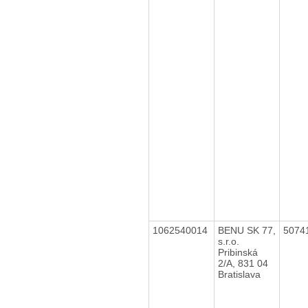
1062540014
BENU SK 77,
5074
s.r.o.
Pribinská
2/A, 831 04
Bratislava