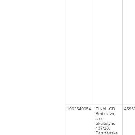
1062540054
FINAL-CD
4596
Bratislava,
s.r.o.
Škultétyho
437/18,
Partizánske