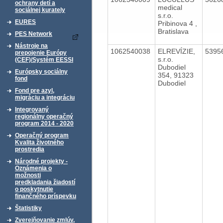
ochrany detí a
medical
sociálnej kurately
s.r.o.
EURES
Pribinova 4 ,
Bratislava
PES Network
Nástroje na
1062540038
ELREVÍZIE,
5395
prepojenie Európy
s.r.o.
(CEF)/Systém EESSI
Dubodiel
Európsky sociálny
354, 91323
fond
Dubodiel
Fond pre azyl,
migráciu a integráciu
Integrovaný
regionálny operačný
program 2014 - 2020
Operačný program
Kvalita životného
prostredia
Národné projekty -
Oznámenia o
možnosti
predkladania žiadostí
o poskytnutie
finančného príspevku
Štatistiky
Zverejňovanie zmlúv,