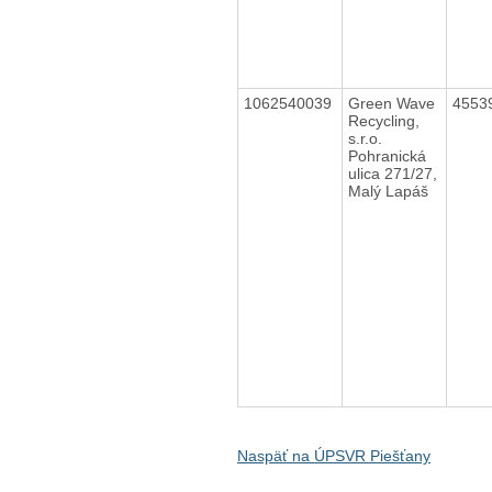
1062540039
Green Wave
4553
Recycling,
s.r.o.
Pohranická
ulica 271/27,
Malý Lapáš
Naspäť na ÚPSVR Piešťany