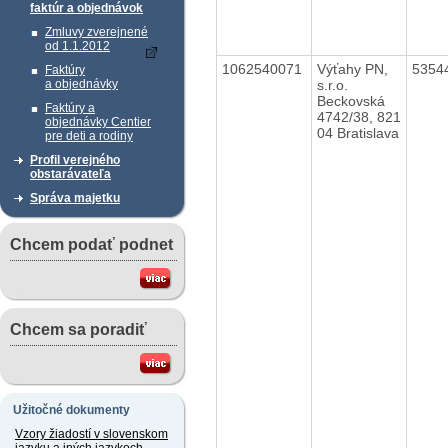
faktúr a objednávok
Zmluvy zverejnené
od 1.1.2012
1062540071
Výťahy PN,
5354
Faktúry
s.r.o.
a objednávky
Beckovská
Faktúry a
4742/38, 821
objednávky Centier
04 Bratislava
pre deti a rodiny
Profil verejného
obstarávateľa
Správa majetku
Chcem podať podnet
Chcem sa poradiť
Užitočné dokumenty
Vzory žiadostí v slovenskom