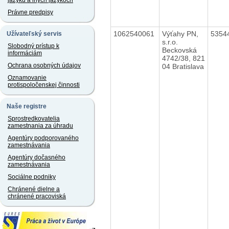
jazyku a iných jazykoch
Právne predpisy
1062540061
Výťahy PN,
5354
Užívateľský servis
s.r.o.
Slobodný prístup k
Beckovská
informáciám
4742/38, 821
Ochrana osobných údajov
04 Bratislava
Oznamovanie
protispoločenskej činnosti
Naše registre
Sprostredkovatelia
zamestnania za úhradu
Agentúry podporovaného
zamestnávania
Agentúry dočasného
zamestnávania
Sociálne podniky
Chránené dielne a
chránené pracoviská