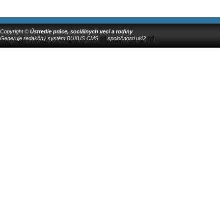
Copyright ©
Ústredie práce, sociálnych vecí a rodiny
Generuje
redakčný systém BUXUS CMS
spoločnosti
ui42
.