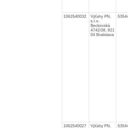
1062540032
Výťahy PN,
5354
s.r.o.
Beckovská
4742/38, 821
04 Bratislava
1062540027
Výťahy PN,
5354