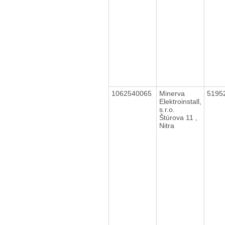
1062540065
Minerva
5195
Elektroinstall,
s.r.o.
Štúrova 11 ,
Nitra