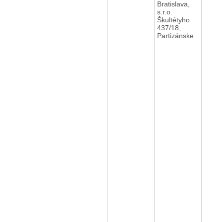
Bratislava,
s.r.o.
Škultétyho
437/18,
Partizánske