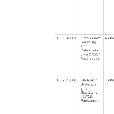
1062540011
Green Wave
4596
Recycling,
s.r.o.
Pohranická
ulica 271/27,
Malý Lapáš
1062540001
FINAL-CD
4596
Bratislava,
s.r.o.
Škultétyho
437/18,
Partizánske