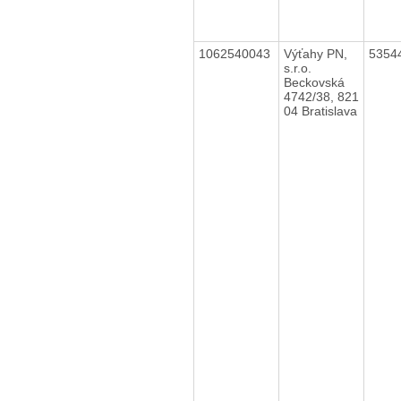
1062540043
Výťahy PN,
5354
s.r.o.
Beckovská
4742/38, 821
04 Bratislava