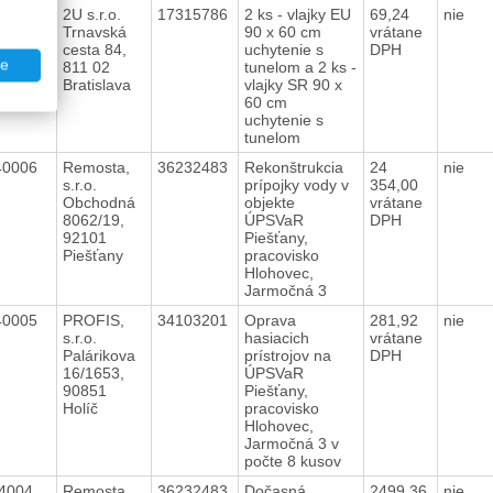
40009
2U s.r.o.
17315786
2 ks - vlajky EU
69,24
nie
Trnavská
90 x 60 cm
vrátane
cesta 84,
uchytenie s
DPH
te
811 02
tunelom a 2 ks -
Bratislava
vlajky SR 90 x
60 cm
uchytenie s
tunelom
40006
Remosta,
36232483
Rekonštrukcia
24
nie
s.r.o.
prípojky vody v
354,00
Obchodná
objekte
vrátane
8062/19,
ÚPSVaR
DPH
92101
Piešťany,
Piešťany
pracovisko
Hlohovec,
Jarmočná 3
40005
PROFIS,
34103201
Oprava
281,92
nie
s.r.o.
hasiacich
vrátane
Palárikova
prístrojov na
DPH
16/1653,
ÚPSVaR
90851
Piešťany,
Holíč
pracovisko
Hlohovec,
Jarmočná 3 v
počte 8 kusov
64004
Remosta,
36232483
Dočasná
2499,36
nie