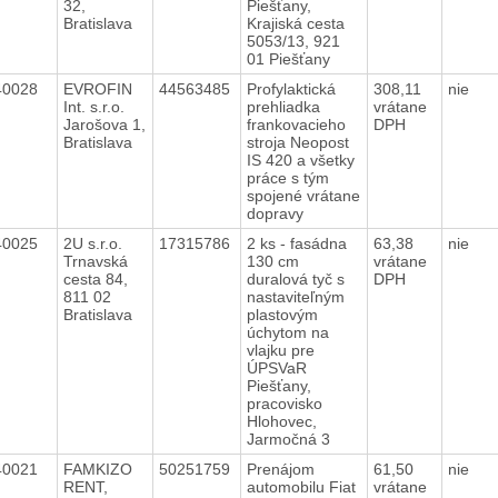
32,
Piešťany,
Bratislava
Krajiská cesta
5053/13, 921
01 Piešťany
40028
EVROFIN
44563485
Profylaktická
308,11
nie
Int. s.r.o.
prehliadka
vrátane
Jarošova 1,
frankovacieho
DPH
Bratislava
stroja Neopost
IS 420 a všetky
práce s tým
spojené vrátane
dopravy
40025
2U s.r.o.
17315786
2 ks - fasádna
63,38
nie
Trnavská
130 cm
vrátane
cesta 84,
duralová tyč s
DPH
811 02
nastaviteľným
Bratislava
plastovým
úchytom na
vlajku pre
ÚPSVaR
Piešťany,
pracovisko
Hlohovec,
Jarmočná 3
40021
FAMKIZO
50251759
Prenájom
61,50
nie
RENT,
automobilu Fiat
vrátane