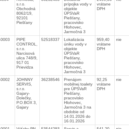
s.r.o.
prípojka vody v
vrátane
Obchodná
objekte
DPH
8062/19,
ÚPSVaR
92101
Piešťany,
Piešťany
pracovisko
Hlohovec,
Jarmočná 3
40003
PIPE
52518337
Lokalizácia
959,40
nie
CONTROL,
úniku vody v
vrátane
s.r.o.
objekte
DPH
Narcisová
ÚPSVaR
ulica 748/9,
Piešťany,
917 01
pracovisko
Prievidza
Hlohovec,
Jarmočná 3
40002
JOHNNY
36238546
Prenájom
92,25
nie
SERVIS,
mobilnej toalety
vrátane
s.r.o.
pre ÚPSVaR
DPH
Gajary-
Piešťany,
Dolečky,
pracovisko
P.O.BOX 3,
Hlohovec,
Gajary
Jarmočná 3 na
obdobie od
14.01.2026 do
16.01.2026
40001
Výťahy PN,
53544293
Servis a
541,20
nie