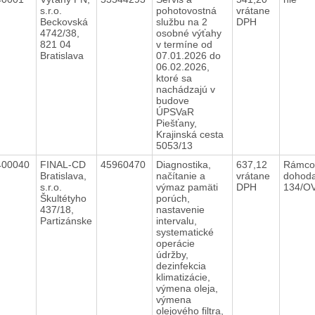
s.r.o.
pohotovostná
vrátane
Beckovská
službu na 2
DPH
4742/38,
osobné výťahy
821 04
v termíne od
Bratislava
07.01.2026 do
06.02.2026,
ktoré sa
nachádzajú v
budove
ÚPSVaR
Piešťany,
Krajinská cesta
5053/13
400040
FINAL-CD
45960470
Diagnostika,
637,12
Rámco
Bratislava,
načítanie a
vrátane
dohod
s.r.o.
výmaz pamäti
DPH
134/O
Škultétyho
porúch,
437/18,
nastavenie
Partizánske
intervalu,
systematické
operácie
údržby,
dezinfekcia
klimatizácie,
výmena oleja,
výmena
olejového filtra,