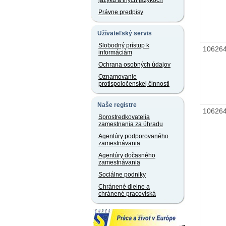
jazyku a iných jazykoch
Právne predpisy
Užívateľský servis
Slobodný prístup k
10626
informáciám
Ochrana osobných údajov
Oznamovanie
protispoločenskej činnosti
Naše registre
10626
Sprostredkovatelia
zamestnania za úhradu
Agentúry podporovaného
zamestnávania
Agentúry dočasného
zamestnávania
Sociálne podniky
Chránené dielne a
chránené pracoviská