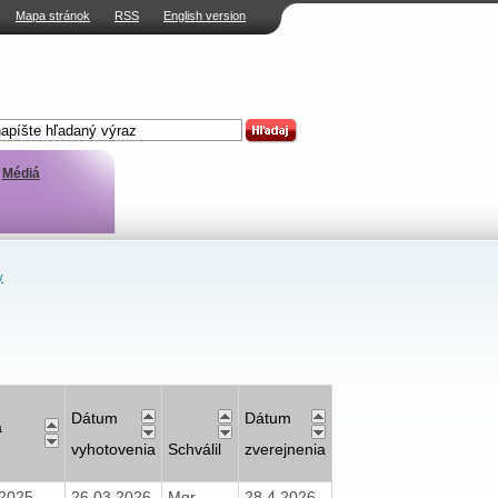
Mapa stránok
RSS
English version
Médiá
y
Dátum
Dátum
a
vyhotovenia
Schválil
zverejnenia
2025-
26.03.2026
Mgr.
28.4.2026