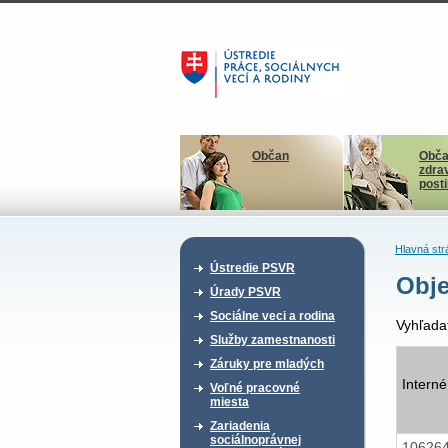
Občan
Obča
zdra
post
Hlavná str
Ústredie PSVR
Obje
Úrady PSVR
Sociálne veci a rodina
Vyhľada
Služby zamestnanosti
Záruky pre mladých
Interné
Voľné pracovné
miesta
Zariadenia
sociálnoprávnej
10626