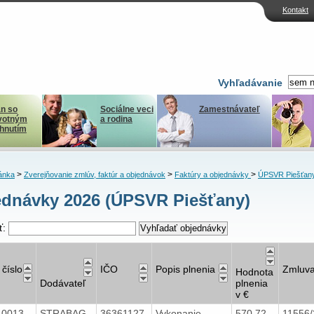
Kontakt
Vyhľadávanie
n so
Sociálne veci
Zamestnávateľ
votným
a rodina
ihnutím
>
>
>
ánka
Zverejňovanie zmlúv, faktúr a objednávok
Faktúry a objednávky
ÚPSVR Piešťan
dnávky 2026 (ÚPSVR Piešťany)
ť:
 číslo
IČO
Popis plnenia
Zmluv
Hodnota
Dodávateľ
plnenia
v €
40013
STRABAG
36361127
Vykonanie
570,72
11556/