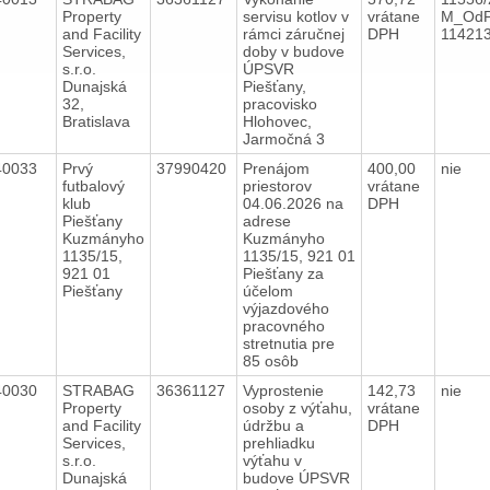
Property
servisu kotlov v
vrátane
M_OdP
and Facility
rámci záručnej
DPH
11421
Services,
doby v budove
s.r.o.
ÚPSVR
Dunajská
Piešťany,
32,
pracovisko
Bratislava
Hlohovec,
Jarmočná 3
40033
Prvý
37990420
Prenájom
400,00
nie
futbalový
priestorov
vrátane
klub
04.06.2026 na
DPH
Piešťany
adrese
Kuzmányho
Kuzmányho
1135/15,
1135/15, 921 01
921 01
Piešťany za
Piešťany
účelom
výjazdového
pracovného
stretnutia pre
85 osôb
40030
STRABAG
36361127
Vyprostenie
142,73
nie
Property
osoby z výťahu,
vrátane
and Facility
údržbu a
DPH
Services,
prehliadku
s.r.o.
výťahu v
Dunajská
budove ÚPSVR