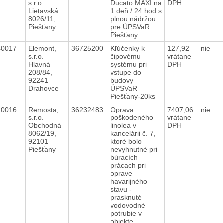
s.r.o.
Ducato MAXI na
DPH
Lietavská
1 deň / 24.hod s
8026/11,
plnou nádržou
Piešťany
pre ÚPSVaR
Piešťany
40017
Elemont,
36725200
Kľúčenky k
127,92
nie
s.r.o.
čipovému
vrátane
Hlavná
systému pri
DPH
208/84,
vstupe do
92241
budovy
Drahovce
ÚPSVaR
Piešťany-20ks
40016
Remosta,
36232483
Oprava
7407,06
nie
s.r.o.
poškodeného
vrátane
Obchodná
linolea v
DPH
8062/19,
kancelárii č. 7,
92101
ktoré bolo
Piešťany
nevyhnutné pri
búracích
prácach pri
oprave
havarijného
stavu -
prasknuté
vodovodné
potrubie v
objekte