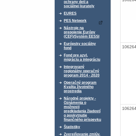
ochrany detí a
sociálnej kurately
EURES
PES Network
Nástroje na
prepojenie Európy
(CEF)/Systém EESSI
Európsky sociálny
10626
fond
Fond pre azyl,
migráciu a integráciu
Integrovaný
regionálny operačný
program 2014 - 2020
Operačný program
Kvalita životného
prostredia
Národné projekty -
Oznámenia o
možnosti
10626
predkladania žiadostí
o poskytnutie
finančného príspevku
Štatistiky
Zverejňovanie zmlúv,