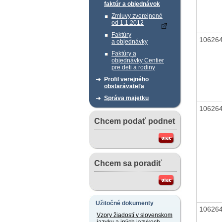
faktúr a objednávok
Zmluvy zverejnené
od 1.1.2012
Faktúry
10626
a objednávky
Faktúry a
objednávky Centier
pre deti a rodiny
Profil verejného
obstarávateľa
Správa majetku
10626
Chcem podať podnet
Chcem sa poradiť
Užitočné dokumenty
10626
Vzory žiadostí v slovenskom