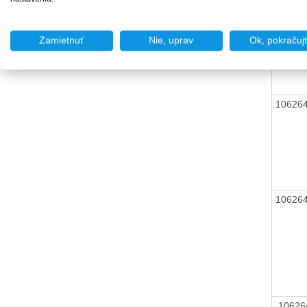
10626
Zamietnuť
Nie, uprav
Ok, pokračuj
10626
10626
1062