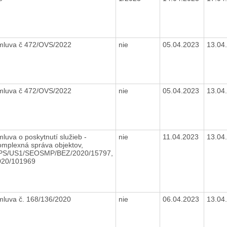
mluva č 472/OVS/2022
nie
05.04.2023
13.04
mluva č 472/OVS/2022
nie
05.04.2023
13.04
luva o poskytnutí služieb -
nie
11.04.2023
13.04
mplexná správa objektov,
PS/US1/SEOSMP/BEZ/2020/15797,
020/101969
mluva č. 168/136/2020
nie
06.04.2023
13.04