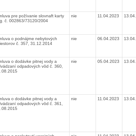
luva pre požívanie slovnaft karty
nie
11.04.2023
13.04
eg. č. 002863/73120/2004
mluva o podnájme nebytových
nie
06.04.2023
13.04
iestorov č. 357, 31.12.2014
luva o dodávke pitnej vody a
nie
05.04.2023
13.04
vádzaní odpadových vôd č. 360,
1.08.2015
luva o dodávke pitnej vody a
nie
11.04.2023
13.04
vádzaní odpadových vôd č. 361,
1.08.2015
luva o poskytnutí verejných
nie
11.04.2023
13.04