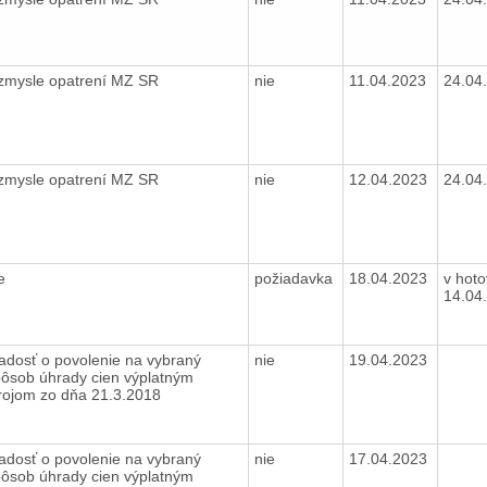
 zmysle opatrení MZ SR
nie
11.04.2023
24.04
 zmysle opatrení MZ SR
nie
12.04.2023
24.04
ie
požiadavka
18.04.2023
v hoto
14.04
adosť o povolenie na vybraný
nie
19.04.2023
ôsob úhrady cien výplatným
rojom zo dňa 21.3.2018
adosť o povolenie na vybraný
nie
17.04.2023
ôsob úhrady cien výplatným