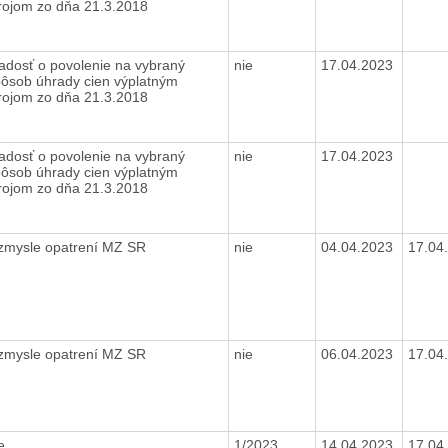
rojom zo dňa 21.3.2018
adosť o povolenie na vybraný
nie
17.04.2023
ôsob úhrady cien výplatným
rojom zo dňa 21.3.2018
adosť o povolenie na vybraný
nie
17.04.2023
ôsob úhrady cien výplatným
rojom zo dňa 21.3.2018
 zmysle opatrení MZ SR
nie
04.04.2023
17.04
 zmysle opatrení MZ SR
nie
06.04.2023
17.04
ie
1/2023
14.04.2023
17.04