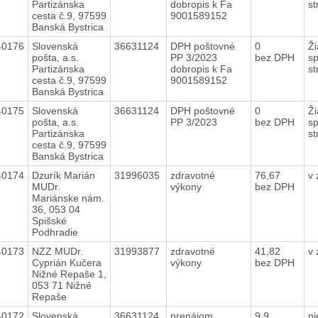
Partizánska
dobropis k Fa
st
cesta č.9, 97599
9001589152
Banská Bystrica
40176
Slovenská
36631124
DPH poštovné
0
Ži
pošta, a.s.
PP 3/2023
bez DPH
sp
Partizánska
dobropis k Fa
st
cesta č.9, 97599
9001589152
Banská Bystrica
40175
Slovenská
36631124
DPH poštovné
0
Ži
pošta, a.s.
PP 3/2023
bez DPH
sp
Partizánska
st
cesta č.9, 97599
Banská Bystrica
40174
Dzurík Marián
31996035
zdravotné
76,67
v
MUDr.
výkony
bez DPH
Mariánske nám.
36, 053 04
Spišské
Podhradie
40173
NZZ MUDr.
31993877
zdravotné
41,82
v
Cyprián Kučera
výkony
bez DPH
Nižné Repaše 1,
053 71 Nižné
Repaše
40172
Slovenská
36631124
prenájom
9,9
n