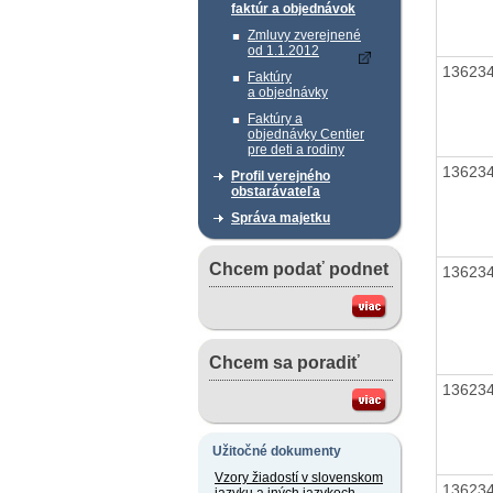
faktúr a objednávok
Zmluvy zverejnené
od 1.1.2012
13623
Faktúry
a objednávky
Faktúry a
objednávky Centier
pre deti a rodiny
13623
Profil verejného
obstarávateľa
Správa majetku
Chcem podať podnet
13623
Chcem sa poradiť
13623
Užitočné dokumenty
Vzory žiadostí v slovenskom
13623