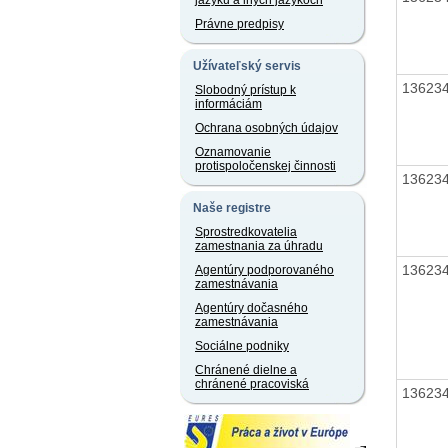
jazyku a iných jazykoch
Právne predpisy
Užívateľský servis
13623
Slobodný prístup k
informáciám
Ochrana osobných údajov
Oznamovanie
protispoločenskej činnosti
13623
Naše registre
Sprostredkovatelia
zamestnania za úhradu
13623
Agentúry podporovaného
zamestnávania
Agentúry dočasného
zamestnávania
Sociálne podniky
Chránené dielne a
chránené pracoviská
13623