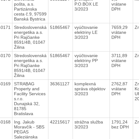
pošta, a.s.
P.O.BOX LE
vrátane
Partizánska
3/2023
DPH
cesta č.9, 97599
Banská Bystrica
40171
Stredoslovenská
51865467
vyúčtovanie
7659,29
Z
energetika a.s.
elektriny LE
vrátane
Pri Rajčianke
3/2023
DPH
8591/4B, 01047
Žilina
40170
Stredoslovenská
51865467
vyúčtovanie
3711,89
Z
energetika a.s.
elektriny PP
vrátane
Pri Rajčianke
3/2023
DPH
8591/4B, 01047
Žilina
40169
STRABAG
36361127
komplexná
2762,87
Zm
Property and
správa objektov
vrátane
Ko
Facility Services
3/2023
DPH
U
s.r.o.
2
Dunajská 32,
81785
Bratislava
40168
Ing. Jakub
42215617
strážna služba
1791,24
Z
Moravčík - SBS
3/2023
bez DPH
PEGAS
Saleziánska