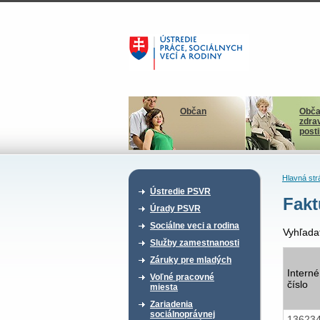
Občan
Obča
zdra
post
Hlavná str
Ústredie PSVR
Fakt
Úrady PSVR
Sociálne veci a rodina
Vyhľada
Služby zamestnanosti
Záruky pre mladých
Interné
Voľné pracovné
číslo
miesta
Zariadenia
sociálnoprávnej
13623