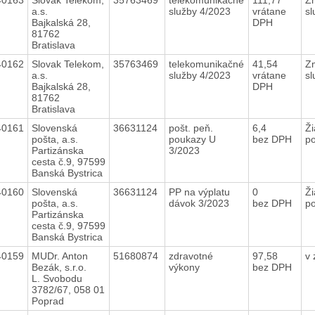
a.s.
služby 4/2023
vrátane
sl
Bajkalská 28,
DPH
81762
Bratislava
40162
Slovak Telekom,
35763469
telekomunikačné
41,54
Zm
a.s.
služby 4/2023
vrátane
sl
Bajkalská 28,
DPH
81762
Bratislava
40161
Slovenská
36631124
pošt. peň.
6,4
Ži
pošta, a.s.
poukazy U
bez DPH
po
Partizánska
3/2023
cesta č.9, 97599
Banská Bystrica
40160
Slovenská
36631124
PP na výplatu
0
Ži
pošta, a.s.
dávok 3/2023
bez DPH
po
Partizánska
cesta č.9, 97599
Banská Bystrica
40159
MUDr. Anton
51680874
zdravotné
97,58
v
Bezák, s.r.o.
výkony
bez DPH
L. Svobodu
3782/67, 058 01
Poprad