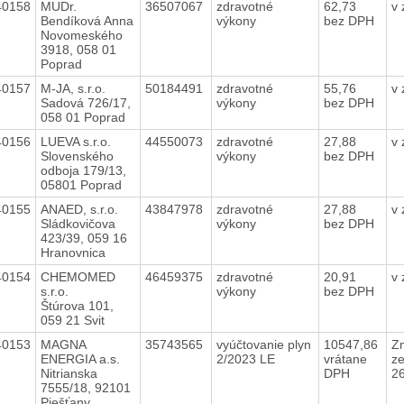
40158
MUDr.
36507067
zdravotné
62,73
v
Bendíková Anna
výkony
bez DPH
Novomeského
3918, 058 01
Poprad
40157
M-JA, s.r.o.
50184491
zdravotné
55,76
v
Sadová 726/17,
výkony
bez DPH
058 01 Poprad
40156
LUEVA s.r.o.
44550073
zdravotné
27,88
v
Slovenského
výkony
bez DPH
odboja 179/13,
05801 Poprad
40155
ANAED, s.r.o.
43847978
zdravotné
27,88
v
Sládkovičova
výkony
bez DPH
423/39, 059 16
Hranovnica
40154
CHEMOMED
46459375
zdravotné
20,91
v
s.r.o.
výkony
bez DPH
Štúrova 101,
059 21 Svit
40153
MAGNA
35743565
vyúčtovanie plyn
10547,86
Z
ENERGIA a.s.
2/2023 LE
vrátane
z
Nitrianska
DPH
2
7555/18, 92101
Piešťany