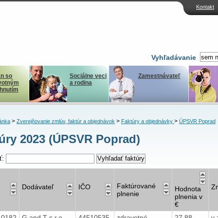
Kontakt
Vyhľadávanie
n so
Sociálne veci
Zamestnávateľ
votným
a rodina
ihnutím
>
>
>
ánka
Zverejňovanie zmlúv, faktúr a objednávok
Faktúry a objednávky
ÚPSVR Poprad
úry 2023 (ÚPSVR Poprad)
ť:
Faktúrované
Dodávateľ
IČO
Z
Hodnota
plnenie
plnenia v
€
40182
G and T s.r.o.
44510535
zdravotné
27,88
v