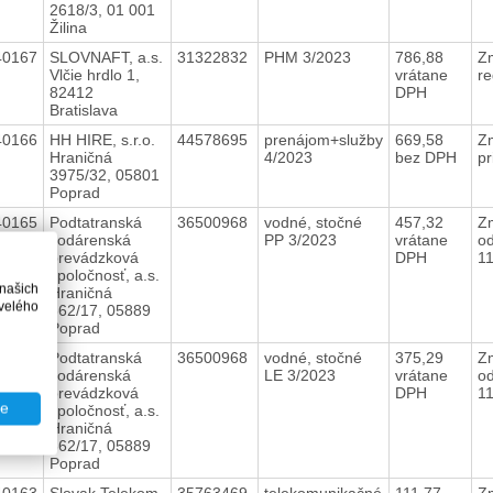
2618/3, 01 001
Žilina
40167
SLOVNAFT, a.s.
31322832
PHM 3/2023
786,88
Zm
Vlčie hrdlo 1,
vrátane
r
82412
DPH
Bratislava
40166
HH HIRE, s.r.o.
44578695
prenájom+služby
669,58
Z
Hraničná
4/2023
bez DPH
pr
3975/32, 05801
Poprad
40165
Podtatranská
36500968
vodné, stočné
457,32
Zm
vodárenská
PP 3/2023
vrátane
od
prevádzková
DPH
1
spoločnosť, a.s.
 našich
Hraničná
velého
662/17, 05889
Poprad
40164
Podtatranská
36500968
vodné, stočné
375,29
Zm
vodárenská
LE 3/2023
vrátane
od
prevádzková
DPH
1
te
spoločnosť, a.s.
Hraničná
662/17, 05889
Poprad
40163
Slovak Telekom,
35763469
telekomunikačné
111,77
Zm