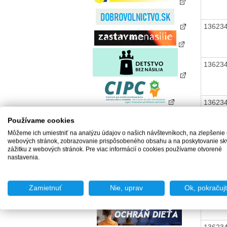
13623
13623
13623
Používame cookies
Môžeme ich umiestniť na analýzu údajov o našich návštevníkoch, na zlepšenie
webových stránok, zobrazovanie prispôsobeného obsahu a na poskytovanie sk
zážitku z webových stránok. Pre viac informácií o cookies používame otvorené
nastavenia.
13623
Zamietnuť
Nie, uprav
Ok, pokračuj
13623