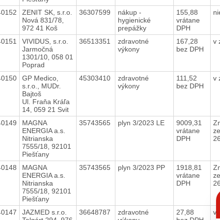
40152
ZENIT SK, s.r.o.
36307599
nákup -
155,88
n
Nová 831/78,
hygienické
vrátane
972 41 Koš
prepážky
DPH
40151
VIVIDUS, s.r.o.
36513351
zdravotné
167,28
v
Jarmočná
výkony
bez DPH
1301/10, 058 01
Poprad
40150
GP Medico,
45303410
zdravotné
111,52
v
s.r.o., MUDr.
výkony
bez DPH
Bajtoš
Ul. Fraňa Kráľa
14, 059 21 Svit
40149
MAGNA
35743565
plyn 3/2023 LE
9009,31
Z
ENERGIA a.s.
vrátane
z
Nitrianska
DPH
2
7555/18, 92101
Piešťany
40148
MAGNA
35743565
plyn 3/2023 PP
1918,81
Z
ENERGIA a.s.
vrátane
z
Nitrianska
DPH
2
7555/18, 92101
C
Piešťany
p
40147
JAZMED s.r.o.
36648787
zdravotné
27,88
v
Telgárt 294, 976
výkony
bez DPH