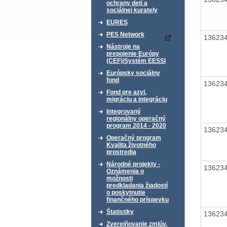
ochrany detí a
sociálnej kurately
EURES
PES Network
13623
Nástroje na
prepojenie Európy
(CEF)/Systém EESSI
Európsky sociálny
fond
13623
Fond pre azyl,
migráciu a integráciu
Integrovaný
regionálny operačný
program 2014 - 2020
13623
Operačný program
Kvalita životného
prostredia
Národné projekty -
13623
Oznámenia o
možnosti
predkladania žiadostí
o poskytnutie
finančného príspevku
Štatistiky
13623
Zverejňovanie zmlúv,