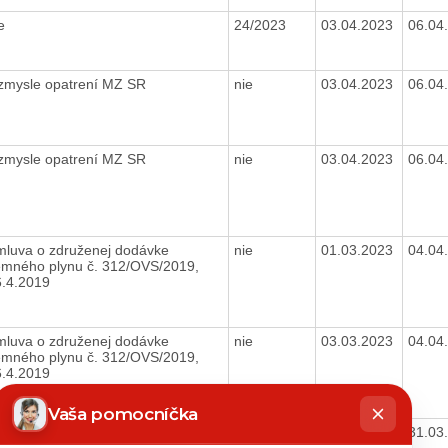
ie
24/2023
03.04.2023
06.04
 zmysle opatrení MZ SR
nie
03.04.2023
06.04
 zmysle opatrení MZ SR
nie
03.04.2023
06.04
mluva o združenej dodávke
nie
01.03.2023
04.04
emného plynu č. 312/OVS/2019,
6.4.2019
mluva o združenej dodávke
nie
03.03.2023
04.04
emného plynu č. 312/OVS/2019,
6.4.2019
hatbot
íše
Vaša pomocníčka
 zmysle opatrení MZ SR
nie
22.03.2023
31.03