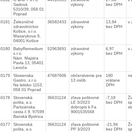
Sadová
výkony
bez DPH
5310/39, 058 01
Poprad
40181
Železničné
36582433
zdravotné
13,94
v
zdravotníctvo
výkony
bez DPH
Košice, s.r.o.
Masarykova 9,
04001 Košice
40180
BabyRemedium
52963691
zdravotné
6,97
v
s.r.o.
výkony
bez DPH
Nám. Majstra
Pavla 13, 05401
Levoča
40179
Slowenska
47687606
občerstvenie pre
180
n
Gastro, s.r.o.
13 osôb
vrátane
Na letisko 1153,
DPH
058 01 Poprad
40178
Slovenská
36631124
zľava poštovné
-7,18
Ži
pošta, a.s.
LE 3/2023
bez DPH
sp
Partizánska
dobropis k Fa
st
cesta č.9, 97599
9001535568
Banská Bystrica
40177
Slovenská
36631124
zľava poštovné
-21,94
Ži
pošta, a.s.
PP 3/2023
bez DPH
sp