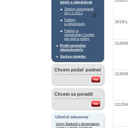
2020/1
faktúr a objednávok
Zmluvy zverejnené
od 1.1.2012
Faktúry
2019/1
a objednávky
Faktúry a
objednávky Centier
pre deti a rodiny
11204
Profil verejného
obstarávateľa
Správa majetku
Chcem podať podnet
11204
Chcem sa poradiť
11120
Užitočné dokumenty
Vzory žiadostí v slovenskom