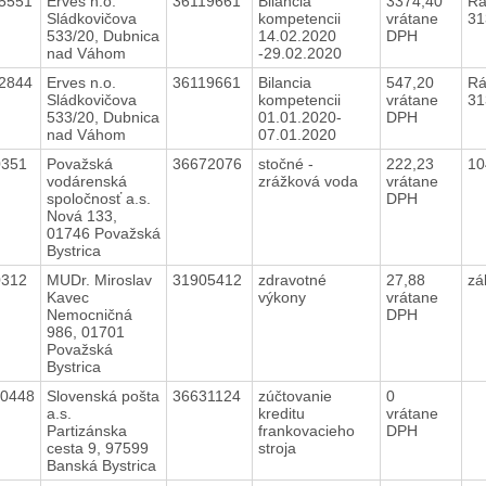
5551
Erves n.o.
36119661
Bilancia
3374,40
Rá
Sládkovičova
kompetencii
vrátane
31
533/20, Dubnica
14.02.2020
DPH
nad Váhom
-29.02.2020
2844
Erves n.o.
36119661
Bilancia
547,20
Rá
Sládkovičova
kompetencii
vrátane
31
533/20, Dubnica
01.01.2020-
DPH
nad Váhom
07.01.2020
0351
Považská
36672076
stočné -
222,23
10
vodárenská
zrážková voda
vrátane
spoločnosť a.s.
DPH
Nová 133,
01746 Považská
Bystrica
0312
MUDr. Miroslav
31905412
zdravotné
27,88
zá
Kavec
výkony
vrátane
Nemocničná
DPH
986, 01701
Považská
Bystrica
40448
Slovenská pošta
36631124
zúčtovanie
0
a.s.
kreditu
vrátane
Partizánska
frankovacieho
DPH
cesta 9, 97599
stroja
Banská Bystrica