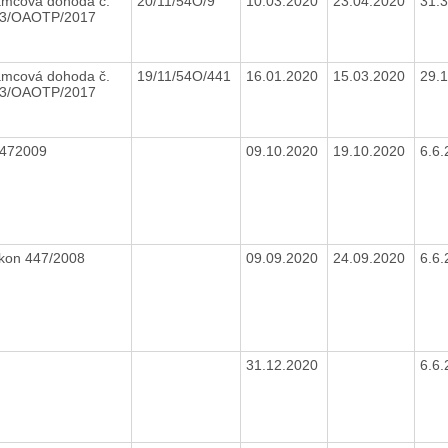
mcová dohoda č.
20/11/54O/9
10.03.2020
23.04.2020
31.
3/OAOTP/2017
mcová dohoda č.
19/11/54O/441
16.01.2020
15.03.2020
29.
3/OAOTP/2017
472009
09.10.2020
19.10.2020
6.6
kon 447/2008
09.09.2020
24.09.2020
6.6
31.12.2020
6.6