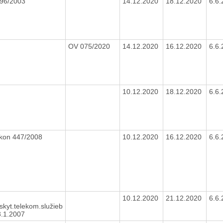
96/2003
14.12.2020
18.12.2020
6.6
OV 075/2020
14.12.2020
16.12.2020
6.6
10.12.2020
18.12.2020
6.6
kon 447/2008
10.12.2020
16.12.2020
6.6
10.12.2020
21.12.2020
6.6
skyt.telekom.služieb
3.1.2007