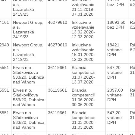
a.s.
vzdelávanie
bez DPH
č.
Lazaretská
21.11.2019-
2419/23
07.01.2020
4161
Newport Group,
46279610
Inkluzívne
18693,50
Rá
a.s.
vzdelávanie
bez DPH
č.
Lazaretská
13.02.2020-
2419/23
12.03.2020
2949
Newport Group,
46279610
Inkluzívne
18421
Rá
a.s.
vzdelávanie
vrátane
č.
Lazaretská
15.01.2020-
DPH
2419/23
12.02.2020
5551
Erves n.o.
36119661
Bilancia
547,20
Rá
Sládkovičova
kompetencii
vrátane
31
533/20, Dubnica
01.07.2020-
DPH
nad Váhom
13.07.2020
5551
Erves n.o.
36119661
Bilancia
2097,60
Rá
Sládkovičova
kompetencii
vrátane
31
533/20, Dubnica
01.06.2020-
DPH
nad Váhom
30.06.2020
5551
Erves n.o.
36119661
Bilancia
547,20
Rá
Sládkovičova
kompetencii
vrátane
31
533/20, Dubnica
01.03.2020 -
DPH
nad Váhom
31.03.2020