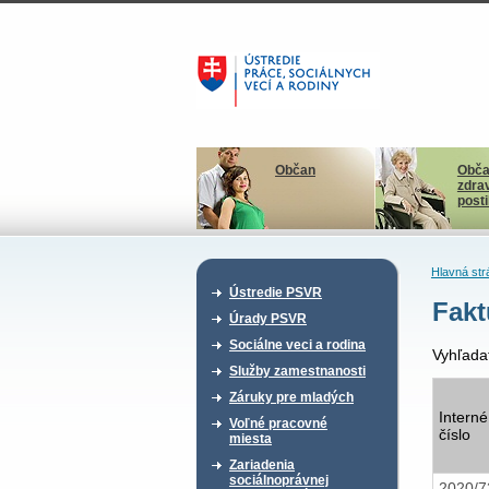
Občan
Obča
zdra
post
Hlavná str
Ústredie PSVR
Fakt
Úrady PSVR
Sociálne veci a rodina
Vyhľada
Služby zamestnanosti
Záruky pre mladých
Interné
Voľné pracovné
číslo
miesta
Zariadenia
sociálnoprávnej
2020/