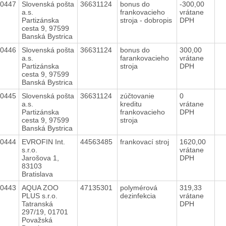
40447
Slovenská pošta
36631124
bonus do
-300,00
a.s.
frankovacieho
vrátane
Partizánska
stroja - dobropis
DPH
cesta 9, 97599
Banská Bystrica
40446
Slovenská pošta
36631124
bonus do
300,00
a.s.
farankovacieho
vrátane
Partizánska
stroja
DPH
cesta 9, 97599
Banská Bystrica
40445
Slovenská pošta
36631124
zúčtovanie
0
a.s.
kreditu
vrátane
Partizánska
frankovacieho
DPH
cesta 9, 97599
stroja
Banská Bystrica
40444
EVROFIN Int.
44563485
frankovací stroj
1620,00
s.r.o.
vrátane
Jarošova 1,
DPH
83103
Bratislava
40443
AQUA ZOO
47135301
polymérová
319,33
PLUS s.r.o.
dezinfekcia
vrátane
Tatranská
DPH
297/19, 01701
Považská