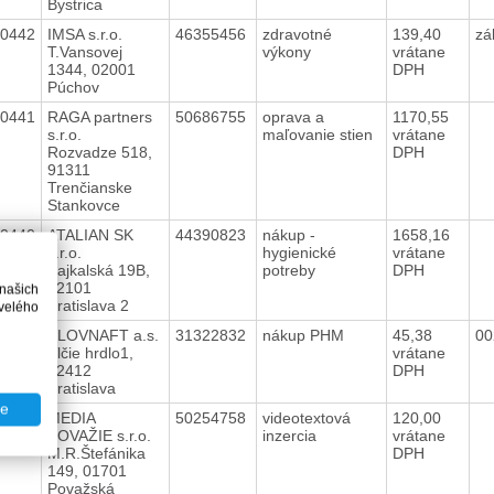
Bystrica
40442
IMSA s.r.o.
46355456
zdravotné
139,40
zá
T.Vansovej
výkony
vrátane
1344, 02001
DPH
Púchov
40441
RAGA partners
50686755
oprava a
1170,55
s.r.o.
maľovanie stien
vrátane
Rozvadze 518,
DPH
91311
Trenčianske
Stankovce
40440
ATALIAN SK
44390823
nákup -
1658,16
s.r.o.
hygienické
vrátane
Bajkalská 19B,
potreby
DPH
82101
 našich
Bratislava 2
velého
40439
SLOVNAFT a.s.
31322832
nákup PHM
45,38
00
Vlčie hrdlo1,
vrátane
82412
DPH
Bratislava
te
40438
MEDIA
50254758
videotextová
120,00
POVAŽIE s.r.o.
inzercia
vrátane
M.R.Štefánika
DPH
149, 01701
Považská