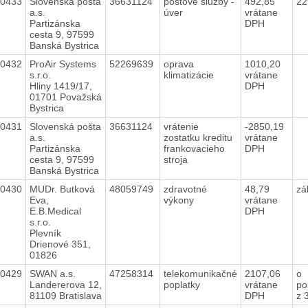
40433
Slovenská pošta
36631124
poštové služby -
492,85
22
a.s.
úver
vrátane
Partizánska
DPH
cesta 9, 97599
Banská Bystrica
40432
ProAir Systems
52269639
oprava
1010,20
s.r.o.
klimatizácie
vrátane
Hliny 1419/17,
DPH
01701 Považská
Bystrica
40431
Slovenská pošta
36631124
vrátenie
-2850,19
a.s.
zostatku kreditu
vrátane
Partizánska
frankovacieho
DPH
cesta 9, 97599
stroja
Banská Bystrica
40430
MUDr. Butková
48059749
zdravotné
48,79
zá
Eva,
výkony
vrátane
E.B.Medical
DPH
s.r.o.
Plevník
Drienové 351,
01826
40429
SWAN a.s.
47258314
telekomunikačné
2107,06
o
Landererova 12,
poplatky
vrátane
po
81109 Bratislava
DPH
z 