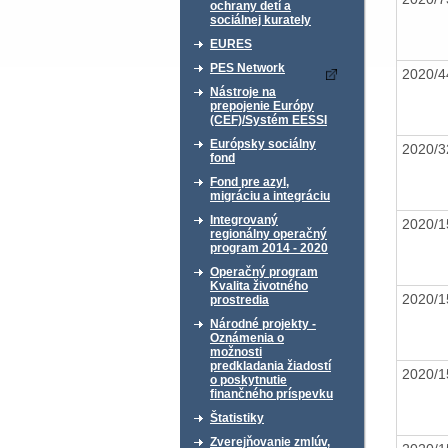
ochrany detí a
sociálnej kurately
EURES
PES Network
2020/4
Nástroje na
prepojenie Európy
(CEF)/Systém EESSI
Európsky sociálny
2020/3
fond
Fond pre azyl,
migráciu a integráciu
Integrovaný
2020/1
regionálny operačný
program 2014 - 2020
Operačný program
Kvalita životného
2020/1
prostredia
Národné projekty -
Oznámenia o
možnosti
predkladania žiadostí
2020/1
o poskytnutie
finančného príspevku
Štatistiky
Zverejňovanie zmlúv,