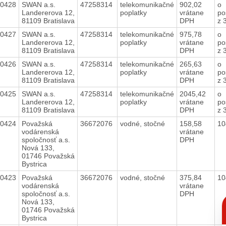
40428
SWAN a.s.
47258314
telekomunikačné
902,02
o
Landererova 12,
poplatky
vrátane
po
81109 Bratislava
DPH
z 
40427
SWAN a.s.
47258314
telekomunikačné
975,78
o
Landererova 12,
poplatky
vrátane
po
81109 Bratislava
DPH
z 
40426
SWAN a.s.
47258314
telekomunikačné
265,63
o
Landererova 12,
poplatky
vrátane
po
81109 Bratislava
DPH
z 
40425
SWAN a.s.
47258314
telekomunikačné
2045,42
o
Landererova 12,
poplatky
vrátane
po
81109 Bratislava
DPH
z 
40424
Považská
36672076
vodné, stočné
158,58
10
vodárenská
vrátane
spoločnosť a.s.
DPH
Nová 133,
01746 Považská
Bystrica
40423
Považská
36672076
vodné, stočné
375,84
10
vodárenská
vrátane
spoločnosť a.s.
DPH
C
Nová 133,
p
01746 Považská
Bystrica