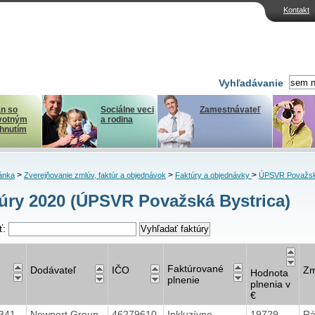
Kontakt
Vyhľadávanie
n so
Sociálne veci
Zamestnávateľ
votným
a rodina
ihnutím
>
>
>
ánka
Zverejňovanie zmlúv, faktúr a objednávok
Faktúry a objednávky
ÚPSVR Považsk
úry 2020 (ÚPSVR Považská Bystrica)
ť:
Faktúrované
Dodávateľ
IČO
Zm
Hodnota
plnenie
plnenia v
€
7341
Newport Group,
46279610
Inkluzívne
19729
Rá