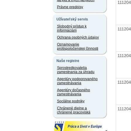
jazyku a iných jazykoch
11120
Právne predpisy
Užívateľský servis
Slobodný prístup k
11120
informáciám
Ochrana osobných údajov
Oznamovanie
protispoločenskej činnosti
11120
Naše registre
Sprostredkovatelia
zamestnania za úhradu
Agentúry podporovaného
11120
zamestnávania
Agentúry dočasného
zamestnávania
Sociálne podniky
Chránené dielne a
11120
chránené pracoviská