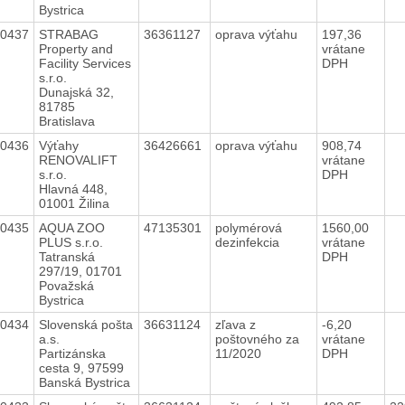
Bystrica
40437
STRABAG
36361127
oprava výťahu
197,36
Property and
vrátane
Facility Services
DPH
s.r.o.
Dunajská 32,
81785
Bratislava
40436
Výťahy
36426661
oprava výťahu
908,74
RENOVALIFT
vrátane
s.r.o.
DPH
Hlavná 448,
01001 Žilina
40435
AQUA ZOO
47135301
polymérová
1560,00
PLUS s.r.o.
dezinfekcia
vrátane
Tatranská
DPH
297/19, 01701
Považská
Bystrica
40434
Slovenská pošta
36631124
zľava z
-6,20
a.s.
poštovného za
vrátane
Partizánska
11/2020
DPH
cesta 9, 97599
Banská Bystrica