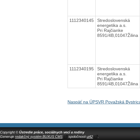
1112340145
Stredoslovenská
energetika a.s.
Pri Rajčianke
8591/4B,01047Žilina
1112340195
Stredoslovenská
energetika a.s.
Pri Rajčianke
8591/4B,01047Žilina
Naspäť na ÚPSVR Považská Bystric
Copyright ©
Ústredie práce, sociálnych vecí a rodiny
Generuje
redakčný systém BUXUS CMS
spoločnosti
ui42
.