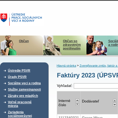
Občan
Občan so
Sociál
zdravotným
a rodi
postihnutím
>
Hlavná stránka
Zverejňovanie zmlúv, faktúr 
Ústredie PSVR
Faktúry 2023 (ÚPSV
Úrady PSVR
Sociálne veci a rodina
Vyhľadať:
Služby zamestnanosti
Záruky pre mladých
Interné
Dodávateľ
Voľné pracovné
číslo
miesta
Zariadenia
sociálnoprávnej
1112340321
Green Wave