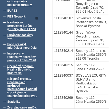
ochrany detí a
Recycling s.r.o.
sociálnej kurately
Železničný rad 70,
EURES
968 01 Nová Baňa
PES Network
1112340107
Slovenská pošta
Partizánska cesta 9,
Nástroje na
Banská Bystrica
prepojenie Európy
(CEF)/Systém EESSI
1112340144
Green Wave
Európsky sociálny
Recycling, s.r.o.
fond
Železničný rad 70,
968 01 Nová Baňa
Fond pre azyl,
migráciu a integráciu
1112340214
Security 112, s. r. o.
Integrovaný
Jána Halašu 2660/9,
regionálny operačný
911 08 Trenčín
program 2014 - 2020
1112340215
Security 112
Operačný program
Jána Halašu 2660/9
Kvalita životného
prostredia
1112340037
SCYLLA SECURITY
Národné projekty -
SERVIS s.r.o.
Oznámenia o
Rudlovská 53,
možnosti
97401 Banská
predkladania žiadostí
Bystrica
o poskytnutie
finančného príspevku
1112340269
Security 112
Jána Halašu 2660/9
Štatistiky
Zverejňovanie zmlúv,