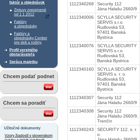
faktúr a objednávok
1112340268
Security 112
Jána Halašu 2660/9
Zmluvy zverejnené
od 1.1.2012
1112340006
SCYLLA SECURITY
SERVIS s.r.o.
Faktúry
a objednávky
Rudlovská 53,
97401 Banská
Faktúry a
Bystrica
objednávky Centier
pre deti a rodiny
1112340076
SCYLLA SECURITY
Profil verejného
SERVIS s.r.o.
obstarávateľa
Rudlovská 53,
Banská Bystrica
Správa majetku
1112340160
SCYLLA SECURITY
SERVIS s. r. o.
Chcem podať podnet
Rudlovská 53,
97401 Banská
Bystrica
1112340307
Security 112
Jána Halašu 2660/9
Chcem sa poradiť
1112340308
Security 112
Jána Halašu 2660/9,
Trenčín
Užitočné dokumenty
1112340243
SECURITY 112, s. r.
o.
Vzory žiadostí v slovenskom
Jána Halašu 2660/9,