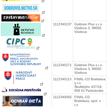
1112340137
Goldrein Plus s.r.o.
Včelince 3, 98050
Včelince
1112340271
Goldrein Plus s.r.o.
Včelince 3, 98050
Včelince
1112340113
FINAL-CD Bratislava
s.r.o.
Škultétyho 437/18,
958 01 Partizánske
1112340056
FINAL-CD
Bratislava, spol. s
r.o.