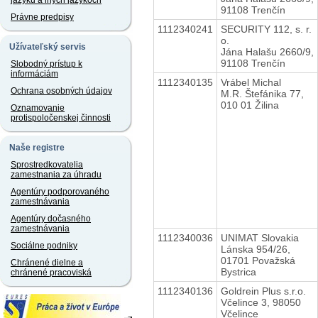
jazyku a iných jazykoch
91108 Trenčín
Právne predpisy
1112340241
SECURITY 112, s. r.
o.
Užívateľský servis
Jána Halašu 2660/9,
91108 Trenčín
Slobodný prístup k
informáciám
1112340135
Vrábel Michal
Ochrana osobných údajov
M.R. Štefánika 77,
010 01 Žilina
Oznamovanie
protispoločenskej činnosti
Naše registre
Sprostredkovatelia
zamestnania za úhradu
Agentúry podporovaného
zamestnávania
Agentúry dočasného
zamestnávania
1112340036
UNIMAT Slovakia
Sociálne podniky
Lánska 954/26,
01701 Považská
Chránené dielne a
Bystrica
chránené pracoviská
1112340136
Goldrein Plus s.r.o.
Včelince 3, 98050
Včelince