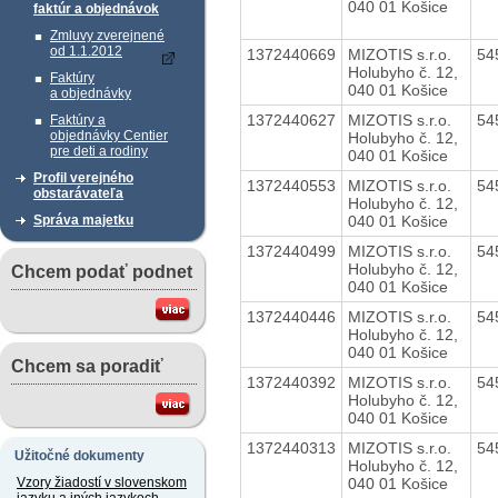
040 01 Košice
faktúr a objednávok
Zmluvy zverejnené
od 1.1.2012
1372440669
MIZOTIS s.r.o.
54
Holubyho č. 12,
Faktúry
040 01 Košice
a objednávky
1372440627
MIZOTIS s.r.o.
54
Faktúry a
objednávky Centier
Holubyho č. 12,
pre deti a rodiny
040 01 Košice
Profil verejného
1372440553
MIZOTIS s.r.o.
54
obstarávateľa
Holubyho č. 12,
040 01 Košice
Správa majetku
1372440499
MIZOTIS s.r.o.
54
Holubyho č. 12,
Chcem podať podnet
040 01 Košice
1372440446
MIZOTIS s.r.o.
54
Holubyho č. 12,
040 01 Košice
Chcem sa poradiť
1372440392
MIZOTIS s.r.o.
54
Holubyho č. 12,
040 01 Košice
1372440313
MIZOTIS s.r.o.
54
Užitočné dokumenty
Holubyho č. 12,
040 01 Košice
Vzory žiadostí v slovenskom