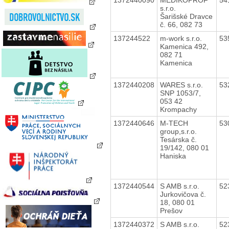
s.r.o.
Šarišské Dravce
č. 66, 082 73
137244522
m-work s.r.o.
53
Kamenica 492,
082 71
Kamenica
1372440208
WARES s.r.o.
53
SNP 1053/7,
053 42
Krompachy
1372440646
M-TECH
53
group,s.r.o.
Tesárska č.
19/142, 080 01
Haniska
1372440544
S AMB s.r.o.
52
Jurkovičova č.
18, 080 01
Prešov
1372440372
S AMB s.r.o.
52