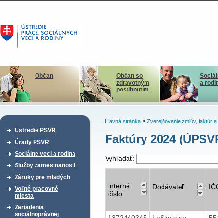
Občan
Občan so
Sociál
zdravotným
a rodi
postihnutím
>
Hlavná stránka
Zverejňovanie zmlúv, faktúr 
Ústredie PSVR
Faktúry 2024 (ÚPSV
Úrady PSVR
Sociálne veci a rodina
Vyhľadať:
Služby zamestnanosti
Záruky pre mladých
Interné
Dodávateľ
IČ
Voľné pracovné
číslo
miesta
Zariadenia
sociálnoprávnej
1372440345
LaSky s.r.o.
55