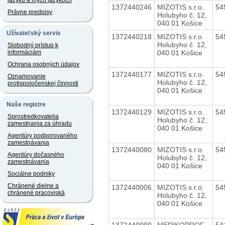
jazyku a iných jazykoch
1372440246
MIZOTIS s.r.o.
54
Právne predpisy
Holubyho č. 12,
040 01 Košice
Užívateľský servis
1372440218
MIZOTIS s.r.o.
54
Holubyho č. 12,
Slobodný prístup k
040 01 Košice
informáciám
Ochrana osobných údajov
1372440177
MIZOTIS s.r.o.
54
Oznamovanie
Holubyho č. 12,
protispoločenskej činnosti
040 01 Košice
Naše registre
1372440129
MIZOTIS s.r.o.
54
Sprostredkovatelia
Holubyho č. 12,
zamestnania za úhradu
040 01 Košice
Agentúry podporovaného
zamestnávania
1372440080
MIZOTIS s.r.o.
54
Agentúry dočasného
Holubyho č. 12,
zamestnávania
040 01 Košice
Sociálne podniky
Chránené dielne a
1372440006
MIZOTIS s.r.o.
54
chránené pracoviská
Holubyho č. 12,
040 01 Košice
1372440090
MEDIKOPROF
54