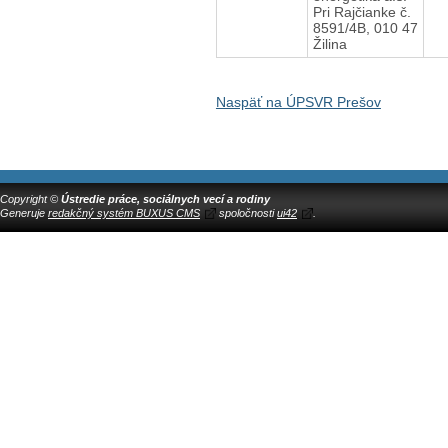
Pri Rajčianke č.
8591/4B, 010 47
Žilina
Naspäť na ÚPSVR Prešov
Copyright ©
Ústredie práce, sociálnych vecí a rodiny
Generuje
redakčný systém BUXUS CMS
spoločnosti
ui42
.