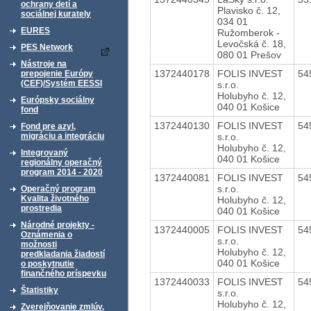
ochrany detí a
Plavisko č. 12,
sociálnej kurately
034 01
EURES
Ružomberok -
Levočská č. 18,
PES Network
080 01 Prešov
Nástroje na
1372440178
FOLIS INVEST
54
prepojenie Európy
(CEF)/Systém EESSI
s.r.o.
Holubyho č. 12,
Európsky sociálny
040 01 Košice
fond
1372440130
FOLIS INVEST
54
Fond pre azyl,
s.r.o.
migráciu a integráciu
Holubyho č. 12,
Integrovaný
040 01 Košice
regionálny operačný
program 2014 - 2020
1372440081
FOLIS INVEST
54
s.r.o.
Operačný program
Kvalita životného
Holubyho č. 12,
prostredia
040 01 Košice
Národné projekty -
1372440005
FOLIS INVEST
54
Oznámenia o
s.r.o.
možnosti
Holubyho č. 12,
predkladania žiadostí
040 01 Košice
o poskytnutie
finančného príspevku
1372440033
FOLIS INVEST
54
Štatistiky
s.r.o.
Holubyho č. 12,
Zverejňovanie zmlúv,