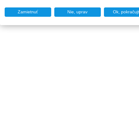
Zamietnuť
Nie, uprav
Ok, pokračuj