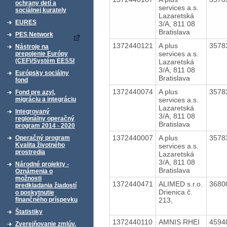
ochrany detí a
services a.s.
sociálnej kurately
Lazaretská
EURES
3/A, 811 08
Bratislava
PES Network
1372440121
A plus
3578
Nástroje na
services a.s.
prepojenie Európy
(CEF)/Systém EESSI
Lazaretská
3/A, 811 08
Európsky sociálny
Bratislava
fond
1372440074
A plus
3578
Fond pre azyl,
services a.s.
migráciu a integráciu
Lazaretská
Integrovaný
3/A, 811 08
regionálny operačný
Bratislava
program 2014 - 2020
1372440007
A plus
3578
Operačný program
Kvalita životného
services a.s.
prostredia
Lazaretská
3/A, 811 08
Národné projekty -
Bratislava
Oznámenia o
možnosti
1372440471
ALIMED s.r.o.
3680
predkladania žiadostí
Drienica č.
o poskytnutie
213,
finančného príspevku
Štatistiky
1372440110
AMNIS RHEI
4594
Zverejňovanie zmlúv,