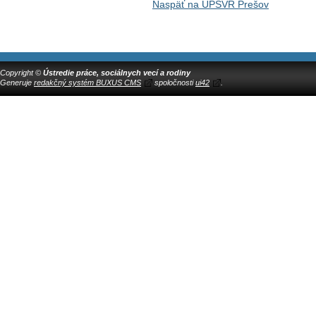
Naspäť na ÚPSVR Prešov
Copyright ©
Ústredie práce, sociálnych vecí a rodiny
Generuje
redakčný systém BUXUS CMS
spoločnosti
ui42
.