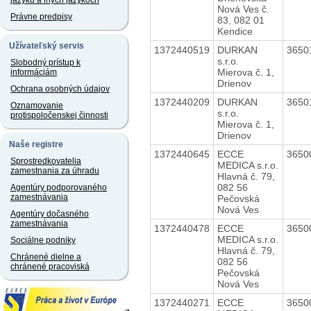
jazyku a iných jazykoch
Nová Ves č.
Právne predpisy
83, 082 01
Kendice
Užívateľský servis
1372440519
DURKAN
3650
s.r.o.
Slobodný prístup k
Mierova č. 1,
informáciám
Drienov
Ochrana osobných údajov
1372440209
DURKAN
3650
Oznamovanie
s.r.o.
protispoločenskej činnosti
Mierova č. 1,
Drienov
Naše registre
1372440645
ECCE
3650
Sprostredkovatelia
MEDICA s.r.o.
zamestnania za úhradu
Hlavná č. 79,
082 56
Agentúry podporovaného
zamestnávania
Pečovská
Nová Ves
Agentúry dočasného
zamestnávania
1372440478
ECCE
3650
MEDICA s.r.o.
Sociálne podniky
Hlavná č. 79,
Chránené dielne a
082 56
chránené pracoviská
Pečovská
Nová Ves
1372440271
ECCE
3650