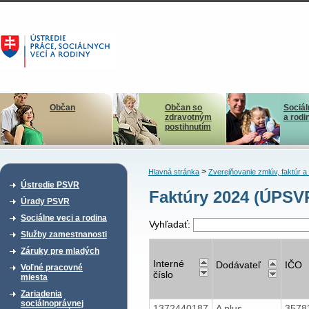
Občan
Občan so
Sociál
zdravotným
a rodi
postihnutím
>
Hlavná stránka
Zverejňovanie zmlúv, faktúr 
Ústredie PSVR
Faktúry 2024 (ÚPSV
Úrady PSVR
Sociálne veci a rodina
Vyhľadať:
Služby zamestnanosti
Záruky pre mladých
Interné
Dodávateľ
IČO
Voľné pracovné
číslo
miesta
Zariadenia
sociálnoprávnej
1372440187
A plus
3578