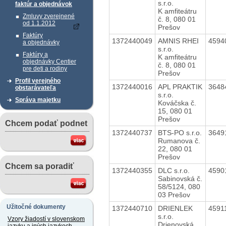
s.r.o.
faktúr a objednávok
K amfiteátru
Zmluvy zverejnené
č. 8, 080 01
od 1.1.2012
Prešov
Faktúry
1372440049
AMNIS RHEI
4594
a objednávky
s.r.o.
Faktúry a
K amfiteátru
objednávky Centier
č. 8, 080 01
pre deti a rodiny
Prešov
Profil verejného
1372440016
APL PRAKTIK
3648
obstarávateľa
s.r.o.
Správa majetku
Kováčska č.
15, 080 01
Prešov
Chcem podať podnet
1372440737
BTS-PO s.r.o.
3649
Rumanova č.
22, 080 01
Prešov
Chcem sa poradiť
1372440355
DLC s.r.o.
4590
Sabinovská č.
58/5124, 080
03 Prešov
Užitočné dokumenty
1372440710
DRIENLEK
4591
s.r.o.
Vzory žiadostí v slovenskom
Drienovská