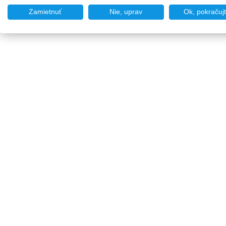
Zamietnuť
Nie, uprav
Ok, pokračuj