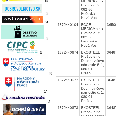
MEDICA s.r.o.
Hlavná č. 2,
082 56
Pečovká
Nová Ves
1372440104
ECCE
3650
MEDICA s.r.o.
Hlavná č. 79,
082 56
Pečovská
Nová Ves
1372440674
EKOSTEEL
3648
Prešov s.r.o.
Duchnovičovo
námestie č. 1,
080 01
Prešov
1372440672
EKOSTEEL
3648
Prešov s.r.o.
Duchnovičovo
námestie č. 1,
080 01
Prešov
1372440673
EKOSTEEL
3648
Prešov s.r.o.
Duchnovičovo