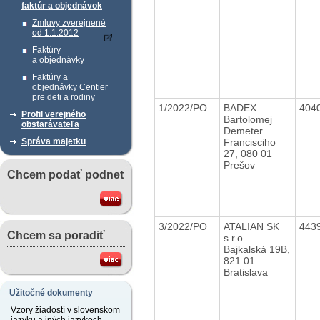
faktúr a objednávok
Zmluvy zverejnené
od 1.1.2012
Faktúry
a objednávky
Faktúry a
objednávky Centier
pre deti a rodiny
1/2022/PO
BADEX
404
Profil verejného
Bartolomej
obstarávateľa
Demeter
Francisciho
Správa majetku
27, 080 01
Prešov
Chcem podať podnet
3/2022/PO
ATALIAN SK
443
Chcem sa poradiť
s.r.o.
Bajkalská 19B,
821 01
Bratislava
Užitočné dokumenty
Vzory žiadostí v slovenskom