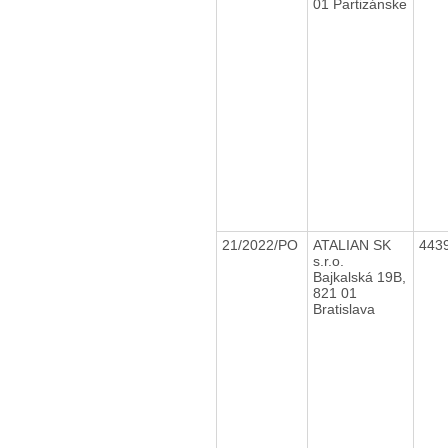
01 Partizánske
21/2022/PO
ATALIAN SK
443
s.r.o.
Bajkalská 19B,
821 01
Bratislava