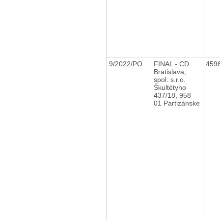
9/2022/PO
FINAL - CD
459
Bratislava,
spol. s.r.o.
Škultétyho
437/18, 958
01 Partizánske