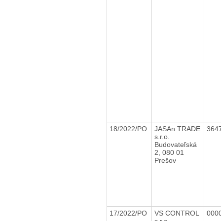
18/2022/PO
JASAn TRADE
364
s.r.o.
Budovateľská
2, 080 01
Prešov
17/2022/PO
VS CONTROL
000
s.r.o.