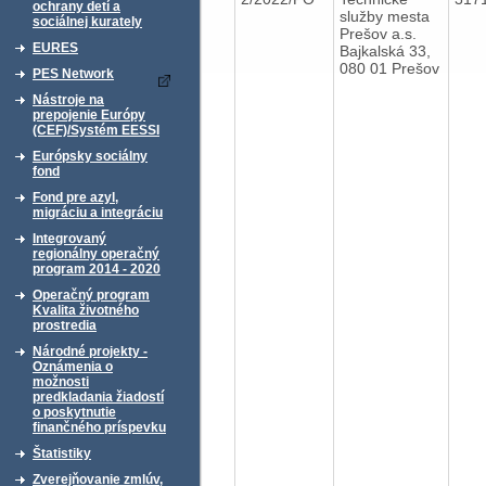
ochrany detí a
služby mesta
sociálnej kurately
Prešov a.s.
EURES
Bajkalská 33,
080 01 Prešov
PES Network
Nástroje na
prepojenie Európy
(CEF)/Systém EESSI
Európsky sociálny
fond
Fond pre azyl,
migráciu a integráciu
Integrovaný
regionálny operačný
program 2014 - 2020
Operačný program
Kvalita životného
prostredia
Národné projekty -
Oznámenia o
možnosti
predkladania žiadostí
o poskytnutie
finančného príspevku
Štatistiky
Zverejňovanie zmlúv,