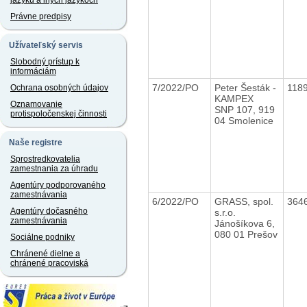
jazyku a iných jazykoch
Právne predpisy
Užívateľský servis
Slobodný prístup k
informáciám
7/2022/PO
Peter Šesták -
118
Ochrana osobných údajov
KAMPEX
Oznamovanie
SNP 107, 919
protispoločenskej činnosti
04 Smolenice
Naše registre
Sprostredkovatelia
zamestnania za úhradu
Agentúry podporovaného
zamestnávania
6/2022/PO
GRASS, spol.
364
Agentúry dočasného
s.r.o.
zamestnávania
Jánošíkova 6,
080 01 Prešov
Sociálne podniky
Chránené dielne a
chránené pracoviská