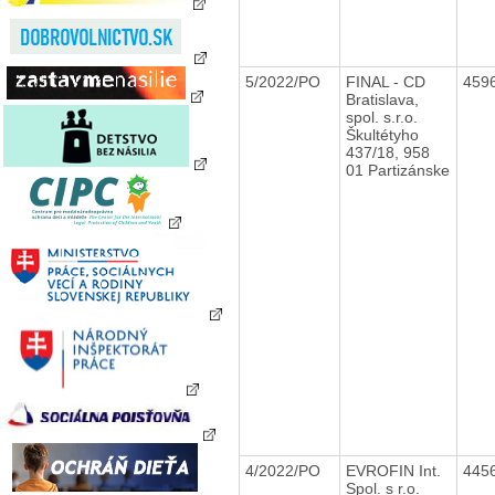
5/2022/PO
FINAL - CD
459
Bratislava,
spol. s.r.o.
Škultétyho
437/18, 958
01 Partizánske
4/2022/PO
EVROFIN Int.
445
Spol. s r.o.