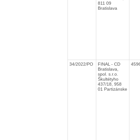
811 09
Bratislava
34/2022/PO
FINAL - CD
459
Bratislava,
spol. s.r.o.
Škultétyho
437/18, 958
01 Partizánske