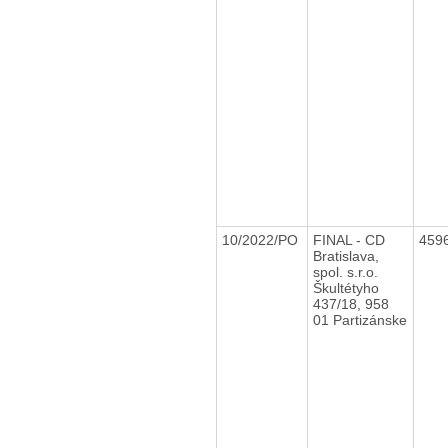
10/2022/PO
FINAL - CD
459
Bratislava,
spol. s.r.o.
Škultétyho
437/18, 958
01 Partizánske