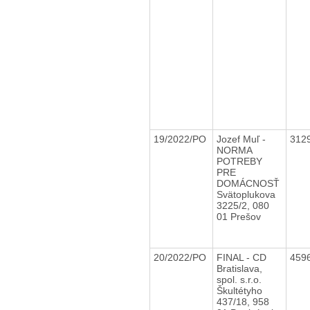
19/2022/PO
Jozef Muľ -
312
NORMA
POTREBY
PRE
DOMÁCNOSŤ
Svätoplukova
3225/2, 080
01 Prešov
20/2022/PO
FINAL - CD
459
Bratislava,
spol. s.r.o.
Škultétyho
437/18, 958