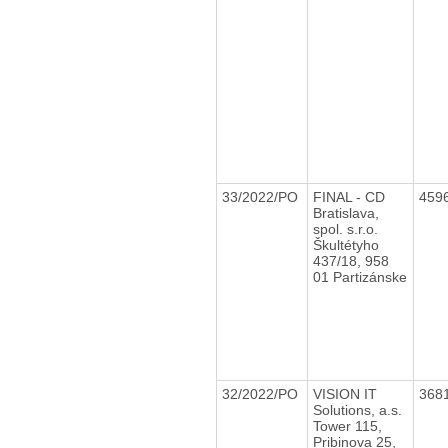
33/2022/PO
FINAL - CD
459
Bratislava,
spol. s.r.o.
Škultétyho
437/18, 958
01 Partizánske
32/2022/PO
VISION IT
368
Solutions, a.s.
Tower 115,
Pribinova 25,