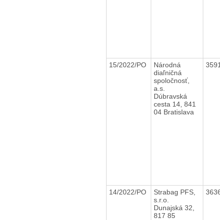
15/2022/PO
Národná
359
diaľničná
spoločnosť,
a.s.
Dúbravská
cesta 14, 841
04 Bratislava
14/2022/PO
Strabag PFS,
363
s.r.o.
Dunajská 32,
817 85