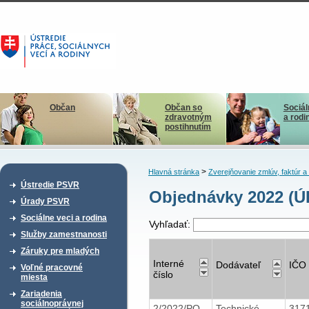
Občan
Občan so
Sociál
zdravotným
a rodi
postihnutím
>
Hlavná stránka
Zverejňovanie zmlúv, faktúr 
Ústredie PSVR
Objednávky 2022 (Ú
Úrady PSVR
Sociálne veci a rodina
Vyhľadať:
Služby zamestnanosti
Záruky pre mladých
Interné
Dodávateľ
IČO
Voľné pracovné
číslo
miesta
Zariadenia
sociálnoprávnej
2/2022/PO
Technické
317