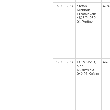
27/2022/PO
Štefan
478
Michňák
Prostejovská
4823/9, 080
01 Prešov
29/2022/PO
EURO-BAU,
467
s.r.o.
Dúhová 40,
040 01 Košice