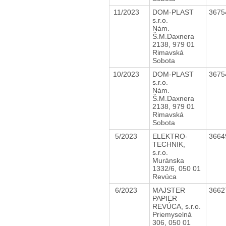
11/2023
DOM-PLAST
3675
s.r.o.
Nám.
Š.M.Daxnera
2138, 979 01
Rimavská
Sobota
10/2023
DOM-PLAST
3675
s.r.o.
Nám.
Š.M.Daxnera
2138, 979 01
Rimavská
Sobota
5/2023
ELEKTRO-
3664
TECHNIK,
s.r.o.
Muránska
1332/6, 050 01
Revúca
6/2023
MAJSTER
3662
PAPIER
REVÚCA, s.r.o.
Priemyselná
306, 050 01