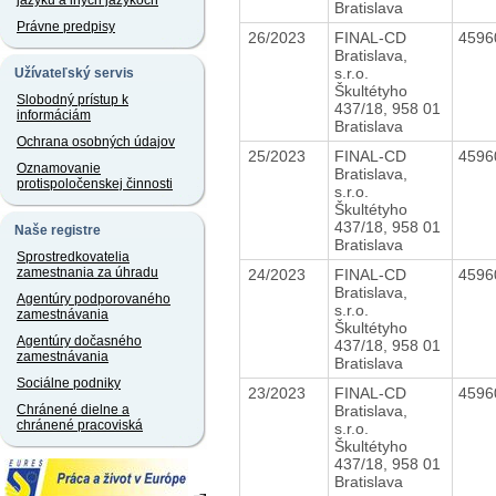
jazyku a iných jazykoch
Bratislava
Právne predpisy
26/2023
FINAL-CD
4596
Bratislava,
s.r.o.
Užívateľský servis
Škultétyho
Slobodný prístup k
437/18, 958 01
informáciám
Bratislava
Ochrana osobných údajov
25/2023
FINAL-CD
4596
Oznamovanie
Bratislava,
protispoločenskej činnosti
s.r.o.
Škultétyho
437/18, 958 01
Naše registre
Bratislava
Sprostredkovatelia
zamestnania za úhradu
24/2023
FINAL-CD
4596
Bratislava,
Agentúry podporovaného
s.r.o.
zamestnávania
Škultétyho
Agentúry dočasného
437/18, 958 01
zamestnávania
Bratislava
Sociálne podniky
23/2023
FINAL-CD
4596
Bratislava,
Chránené dielne a
chránené pracoviská
s.r.o.
Škultétyho
437/18, 958 01
Bratislava