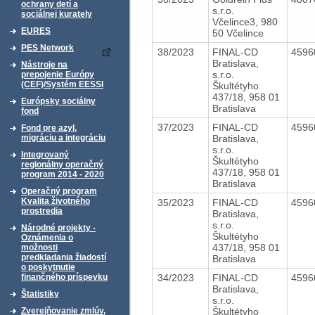
ochrany detí a
s.r.o.
sociálnej kurately
Včelince3, 980
EURES
50 Včelince
PES Network
38/2023
FINAL-CD
4596
Bratislava,
Nástroje na
s.r.o.
prepojenie Európy
(CEF)/Systém EESSI
Škultétyho
437/18, 958 01
Európsky sociálny
Bratislava
fond
37/2023
FINAL-CD
4596
Fond pre azyl,
Bratislava,
migráciu a integráciu
s.r.o.
Integrovaný
Škultétyho
regionálny operačný
437/18, 958 01
program 2014 - 2020
Bratislava
Operačný program
Kvalita životného
35/2023
FINAL-CD
4596
prostredia
Bratislava,
s.r.o.
Národné projekty -
Škultétyho
Oznámenia o
437/18, 958 01
možnosti
predkladania žiadostí
Bratislava
o poskytnutie
34/2023
FINAL-CD
4596
finančného príspevku
Bratislava,
Štatistiky
s.r.o.
Škultétyho
Zverejňovanie zmlúv,