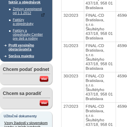
faktúr a objednávok
437/18, 958 01
Bratislava
Zmluvy zverejnené
od 1.1.2012
32/2023
FINAL-CD
4596
Bratislava,
Faktúry
a objednávky
s.r.o.
Škultétyho
Faktúry a
437/18, 958 01
objednávky Centier
Bratislava
pre deti a rodiny
31/2023
FINAL-CD
4596
Profil verejného
obstarávateľa
Bratislava,
s.r.o.
Správa majetku
Škultétyho
437/18, 958 01
Bratislava
Chcem podať podnet
30/2023
FINAL-CD
4596
Bratislava,
s.r.o.
Škultétyho
Chcem sa poradiť
437/18, 958 01
Bratislava
27/2023
FINAL-CD
4596
Bratislava,
s.r.o.
Užitočné dokumenty
Škultétyho
Vzory žiadostí v slovenskom
437/18, 958 01