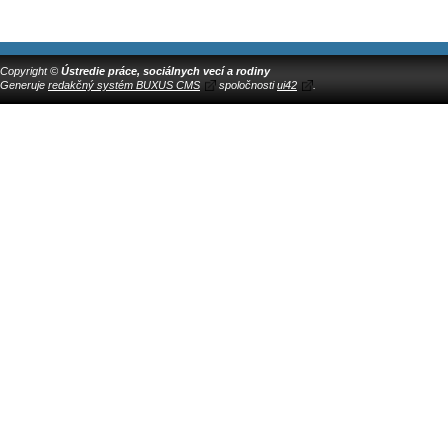
Copyright ©
Ústredie práce, sociálnych vecí a rodiny
Generuje
redakčný systém BUXUS CMS
spoločnosti
ui42
.