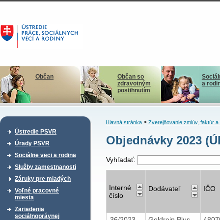
Občan
Občan so
Sociál
zdravotným
a rodi
postihnutím
>
Hlavná stránka
Zverejňovanie zmlúv, faktúr 
Ústredie PSVR
Objednávky 2023 (
Úrady PSVR
Sociálne veci a rodina
Vyhľadať:
Služby zamestnanosti
Záruky pre mladých
Interné
Dodávateľ
IČO
Voľné pracovné
číslo
miesta
Zariadenia
sociálnoprávnej
36/2023
Goldrein Plus
4807