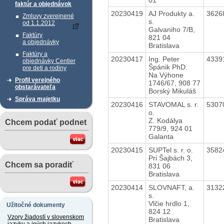
faktúr a objednávok
20230419
AJ Produkty a.
3626
Zmluvy zverejnené
s.
od 1.1.2012
Galvaniho 7/B,
Faktúry
821 04
a objednávky
Bratislava
Faktúry a
20230417
Ing. Peter
4339
objednávky Centier
Špánik PhD.
pre deti a rodiny
Na Výhone
Profil verejného
1746/67, 908 77
obstarávateľa
Borský Mikuláš
Správa majetku
20230416
STAVOMAL s. r.
5307
o.
Z. Kodálya
Chcem podať podnet
779/9, 924 01
Galanta
20230415
SUPTel s. r. o.
3582
Pri Šajbách 3,
Chcem sa poradiť
831 06
Bratislava
20230414
SLOVNAFT, a.
3132
s.
Vlčie hrdlo 1,
Užitočné dokumenty
824 12
Vzory žiadostí v slovenskom
Bratislava