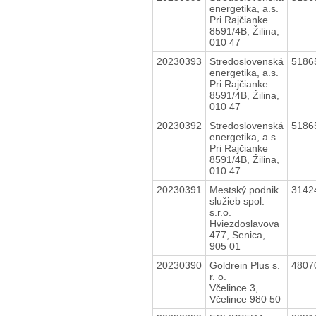
energetika, a.s.
Pri Rajčianke
8591/4B, Žilina,
010 47
20230393
Stredoslovenská
5186
energetika, a.s.
Pri Rajčianke
8591/4B, Žilina,
010 47
20230392
Stredoslovenská
5186
energetika, a.s.
Pri Rajčianke
8591/4B, Žilina,
010 47
20230391
Mestský podnik
3142
služieb spol.
s.r.o.
Hviezdoslavova
477, Senica,
905 01
20230390
Goldrein Plus s.
4807
r. o.
Včelince 3,
Včelince 980 50