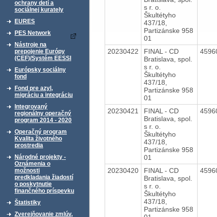
ochrany detí a
s r. o.
sociálnej kurately
Škultétyho
EURES
437/18,
Partizánske 958
PES Network
01
Nástroje na
20230422
FINAL - CD
4596
prepojenie Európy
(CEF)/Systém EESSI
Bratislava, spol.
s r. o.
Európsky sociálny
Škultétyho
fond
437/18,
Fond pre azyl,
Partizánske 958
migráciu a integráciu
01
Integrovaný
20230421
FINAL - CD
4596
regionálny operačný
Bratislava, spol.
program 2014 - 2020
s r. o.
Operačný program
Škultétyho
Kvalita životného
437/18,
prostredia
Partizánske 958
01
Národné projekty -
Oznámenia o
20230420
FINAL - CD
4596
možnosti
predkladania žiadostí
Bratislava, spol.
o poskytnutie
s r. o.
finančného príspevku
Škultétyho
437/18,
Štatistiky
Partizánske 958
Zverejňovanie zmlúv,
01