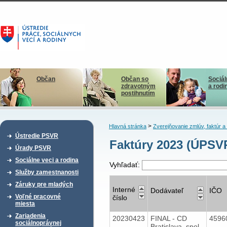
Občan
Občan so
Sociál
zdravotným
a rodi
postihnutím
>
Hlavná stránka
Zverejňovanie zmlúv, faktúr 
Ústredie PSVR
Faktúry 2023 (ÚPSV
Úrady PSVR
Sociálne veci a rodina
Vyhľadať:
Služby zamestnanosti
Záruky pre mladých
Interné
Dodávateľ
IČO
Voľné pracovné
číslo
miesta
Zariadenia
20230423
FINAL - CD
4596
sociálnoprávnej
Bratislava, spol.