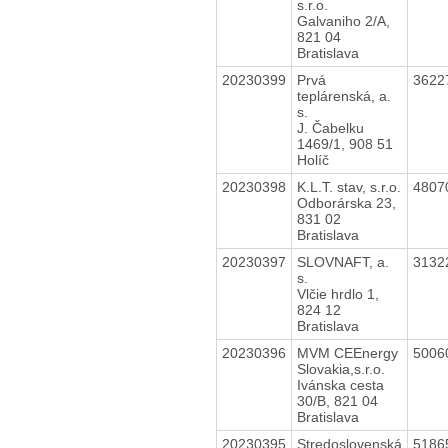
s.r.o.
Galvaniho 2/A,
821 04
Bratislava
20230399
Prvá
3622
teplárenská, a.
s.
J. Čabelku
1469/1, 908 51
Holíč
20230398
K.L.T. stav, s.r.o.
4807
Odborárska 23,
831 02
Bratislava
20230397
SLOVNAFT, a.
3132
s.
Vlčie hrdlo 1,
824 12
Bratislava
20230396
MVM CEEnergy
5006
Slovakia,s.r.o.
Ivánska cesta
30/B, 821 04
Bratislava
20230395
Stredoslovenská
5186