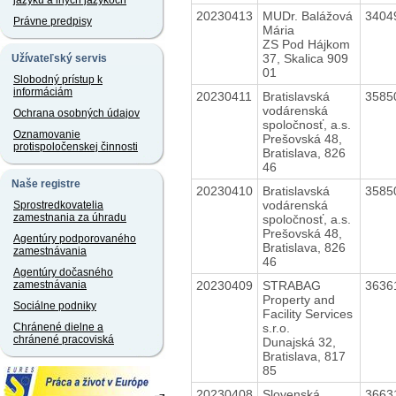
jazyku a iných jazykoch
20230413
MUDr. Balážová
3404
Právne predpisy
Mária
ZS Pod Hájkom
37, Skalica 909
Užívateľský servis
01
Slobodný prístup k
informáciám
20230411
Bratislavská
3585
vodárenská
Ochrana osobných údajov
spoločnosť, a.s.
Oznamovanie
Prešovská 48,
protispoločenskej činnosti
Bratislava, 826
46
Naše registre
20230410
Bratislavská
3585
vodárenská
Sprostredkovatelia
zamestnania za úhradu
spoločnosť, a.s.
Prešovská 48,
Agentúry podporovaného
Bratislava, 826
zamestnávania
46
Agentúry dočasného
20230409
STRABAG
3636
zamestnávania
Property and
Sociálne podniky
Facility Services
s.r.o.
Chránené dielne a
chránené pracoviská
Dunajská 32,
Bratislava, 817
85
20230408
Slovenská
3663