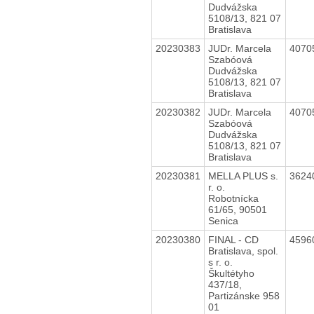
Dudvážska
5108/13, 821 07
Bratislava
20230383
JUDr. Marcela
4070
Szabóová
Dudvážska
5108/13, 821 07
Bratislava
20230382
JUDr. Marcela
4070
Szabóová
Dudvážska
5108/13, 821 07
Bratislava
20230381
MELLA PLUS s.
3624
r. o.
Robotnícka
61/65, 90501
Senica
20230380
FINAL - CD
4596
Bratislava, spol.
s r. o.
Škultétyho
437/18,
Partizánske 958
01