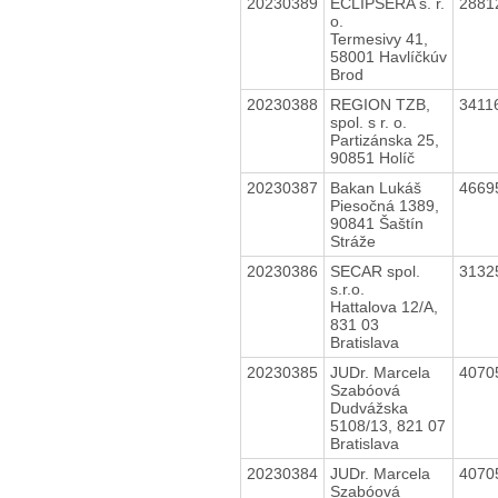
20230389
ECLIPSERA s. r.
2881
o.
Termesivy 41,
58001 Havlíčkúv
Brod
20230388
REGION TZB,
3411
spol. s r. o.
Partizánska 25,
90851 Holíč
20230387
Bakan Lukáš
4669
Piesočná 1389,
90841 Šaštín
Stráže
20230386
SECAR spol.
3132
s.r.o.
Hattalova 12/A,
831 03
Bratislava
20230385
JUDr. Marcela
4070
Szabóová
Dudvážska
5108/13, 821 07
Bratislava
20230384
JUDr. Marcela
4070
Szabóová