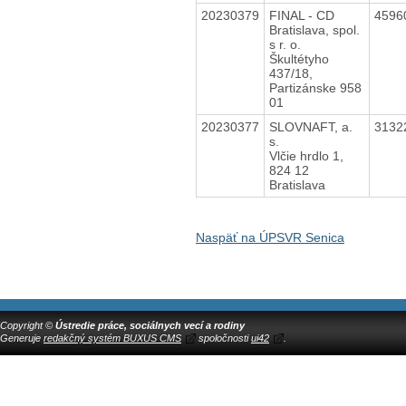
20230379
FINAL - CD
4596
Bratislava, spol.
s r. o.
Škultétyho
437/18,
Partizánske 958
01
20230377
SLOVNAFT, a.
3132
s.
Vlčie hrdlo 1,
824 12
Bratislava
Naspäť na ÚPSVR Senica
Copyright ©
Ústredie práce, sociálnych vecí a rodiny
Generuje
redakčný systém BUXUS CMS
spoločnosti
ui42
.