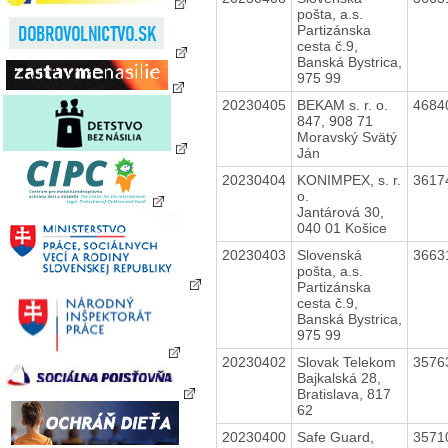
pošta, a.s.
Partizánska
cesta č.9,
Banská Bystrica,
975 99
20230405
BEKAM s. r. o.
4684
847, 908 71
Moravský Svätý
Ján
20230404
KONIMPEX, s. r.
3617
o.
Jantárová 30,
040 01 Košice
20230403
Slovenská
3663
pošta, a.s.
Partizánska
cesta č.9,
Banská Bystrica,
975 99
20230402
Slovak Telekom
3576
Bajkalská 28,
Bratislava, 817
62
20230400
Safe Guard,
3571