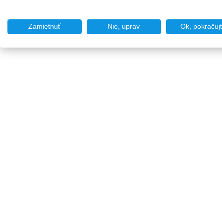
Zamietnuť
Nie, uprav
Ok, pokračuj