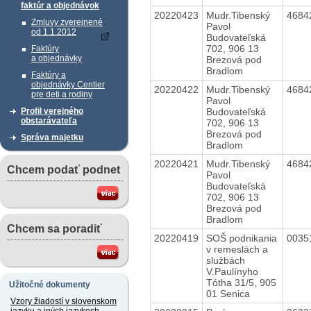
faktúr a objednávok
20220423
Mudr.Tibenský
4684
Zmluvy zverejnené
Pavol
od 1.1.2012
Budovateľská
702, 906 13
Faktúry
a objednávky
Brezová pod
Bradlom
Faktúry a
objednávky Centier
20220422
Mudr.Tibenský
4684
pre deti a rodiny
Pavol
Budovateľská
Profil verejného
obstarávateľa
702, 906 13
Brezová pod
Správa majetku
Bradlom
20220421
Mudr.Tibenský
4684
Chcem podať podnet
Pavol
Budovateľská
702, 906 13
Brezová pod
Bradlom
Chcem sa poradiť
20220419
SOŠ podnikania
0035
v remeslách a
službách
V.Paulínyho
Tótha 31/5, 905
Užitočné dokumenty
01 Senica
Vzory žiadostí v slovenskom