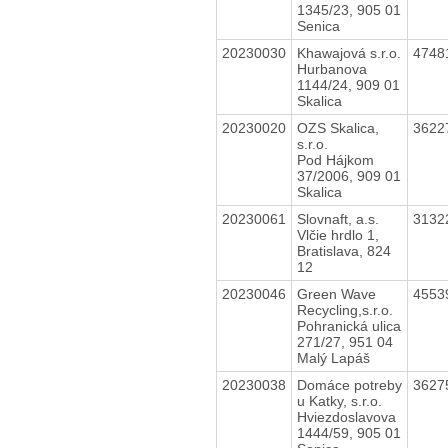
1345/23, 905 01
Senica
20230030
Khawajová s.r.o.
4748
Hurbanova
1144/24, 909 01
Skalica
20230020
OZS Skalica,
3622
s.r.o.
Pod Hájkom
37/2006, 909 01
Skalica
20230061
Slovnaft, a.s.
3132
Vlčie hrdlo 1,
Bratislava, 824
12
20230046
Green Wave
4553
Recycling,s.r.o.
Pohranická ulica
271/27, 951 04
Malý Lapáš
20230038
Domáce potreby
3627
u Katky, s.r.o.
Hviezdoslavova
1444/59, 905 01