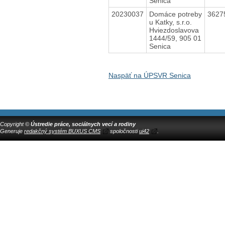
Senica
20230037
Domáce potreby
3627
u Katky, s.r.o.
Hviezdoslavova
1444/59, 905 01
Senica
Naspäť na ÚPSVR Senica
Copyright ©
Ústredie práce, sociálnych vecí a rodiny
Generuje
redakčný systém BUXUS CMS
spoločnosti
ui42
.