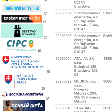
831 03
Bratislava
20230007
Stredoslovenská
5186
energetika, a.s.
Pri Rajčianke
8591/4B, Žilina,
010 47
20230005
Stredoslovenská
5186
energetika, a.s.
Pri Rajčianke
8591/4B, Žilina,
010 47
20230004
ATALIAN SK
4439
s.r.o.
Bajkalská 19B,
Bratislava, 821
01
20230022
MEDICA plus,
3666
s.r.o.
Plavecký
Mikuláš č.294,
906 35 Plavecký
Mikuláš
20230018
STRABAG
3636
Property and