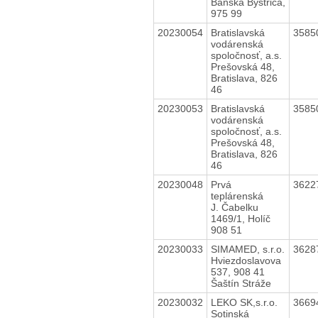
Banská Bystrica,
975 99
20230054
Bratislavská
3585
vodárenská
spoločnosť, a.s.
Prešovská 48,
Bratislava, 826
46
20230053
Bratislavská
3585
vodárenská
spoločnosť, a.s.
Prešovská 48,
Bratislava, 826
46
20230048
Prvá
3622
teplárenská
J. Čabelku
1469/1, Holíč
908 51
20230033
SIMAMED, s.r.o.
3628
Hviezdoslavova
537, 908 41
Šaštín Stráže
20230032
LEKO SK,s.r.o.
3669
Sotinská