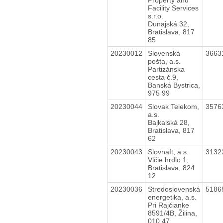
Facility Services
s.r.o.
Dunajská 32,
Bratislava, 817
85
20230012
Slovenská
3663
pošta, a.s.
Partizánska
cesta č.9,
Banská Bystrica,
975 99
20230044
Slovak Telekom,
3576
a.s.
Bajkalská 28,
Bratislava, 817
62
20230043
Slovnaft, a.s.
3132
Vlčie hrdlo 1,
Bratislava, 824
12
20230036
Stredoslovenská
5186
energetika, a.s.
Pri Rajčianke
8591/4B, Žilina,
010 47