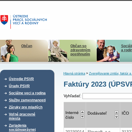
Občan
Občan so
Sociál
zdravotným
a rodi
postihnutím
>
Hlavná stránka
Zverejňovanie zmlúv, faktúr 
Ústredie PSVR
Faktúry 2023 (ÚPSV
Úrady PSVR
Sociálne veci a rodina
Vyhľadať:
Služby zamestnanosti
Záruky pre mladých
Interné
Dodávateľ
IČO
Voľné pracovné
číslo
miesta
Zariadenia
sociálnoprávnej
20230014
Slovnaft, a.s.
3132