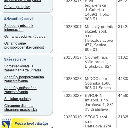
jazyku a iných jazykoch
20230015
Prvá
3622
teplárenská
Právne predpisy
J. Čabelku
1469/1, Holíč
908 51
Užívateľský servis
Slobodný prístup k
20230001
Mestský podnik
3142
informáciám
služieb spol.
s.r.o.
Ochrana osobných údajov
Hviezdoslavova
Oznamovanie
477, Senica,
protispoločenskej činnosti
905 01
20230027
Slovnaft, a.s.
3132
Naše registre
Vlčie hrdlo 1,
Bratislava, 824
Sprostredkovatelia
zamestnania za úhradu
12
Agentúry podporovaného
20230026
MIDOC s.r.o.
4433
zamestnávania
Sotinská 1588,
905 01 Senica
Agentúry dočasného
zamestnávania
20230029
EVROFIN
4456
Sociálne podniky
Int.spol. s.r.o.
Jarošova 1, 831
Chránené dielne a
03 Bratislava
chránené pracoviská
20230010
SECAR spol.
3132
s.r.o.
Hattalova 12/A,