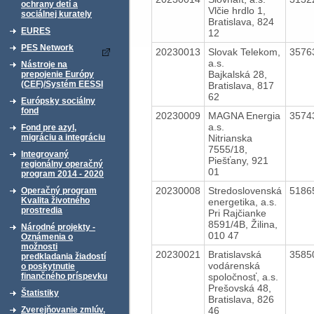
ochrany detí a
Vlčie hrdlo 1,
sociálnej kurately
Bratislava, 824
EURES
12
PES Network
20230013
Slovak Telekom,
3576
a.s.
Nástroje na
Bajkalská 28,
prepojenie Európy
(CEF)/Systém EESSI
Bratislava, 817
62
Európsky sociálny
fond
20230009
MAGNA Energia
3574
a.s.
Fond pre azyl,
Nitrianska
migráciu a integráciu
7555/18,
Integrovaný
Piešťany, 921
regionálny operačný
01
program 2014 - 2020
20230008
Stredoslovenská
5186
Operačný program
Kvalita životného
energetika, a.s.
prostredia
Pri Rajčianke
8591/4B, Žilina,
Národné projekty -
010 47
Oznámenia o
možnosti
20230021
Bratislavská
3585
predkladania žiadostí
vodárenská
o poskytnutie
spoločnosť, a.s.
finančného príspevku
Prešovská 48,
Štatistiky
Bratislava, 826
46
Zverejňovanie zmlúv,