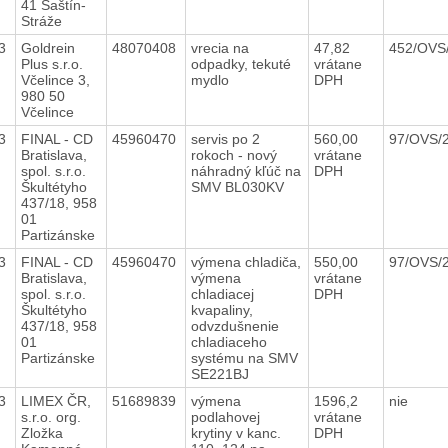
41 Šaštín-
Stráže
23
Goldrein
48070408
vrecia na
47,82
452/OVS
Plus s.r.o.
odpadky, tekuté
vrátane
Včelince 3,
mydlo
DPH
980 50
Včelince
23
FINAL - CD
45960470
servis po 2
560,00
97/OVS/
Bratislava,
rokoch - nový
vrátane
spol. s.r.o.
náhradný kľúč na
DPH
Škultétyho
SMV BL030KV
437/18, 958
01
Partizánske
23
FINAL - CD
45960470
výmena chladiča,
550,00
97/OVS/
Bratislava,
výmena
vrátane
spol. s.r.o.
chladiacej
DPH
Škultétyho
kvapaliny,
437/18, 958
odvzdušnenie
01
chladiaceho
Partizánske
systému na SMV
SE221BJ
23
LIMEX ČR,
51689839
výmena
1596,2
nie
s.r.o. org.
podlahovej
vrátane
Zložka
krytiny v kanc.
DPH