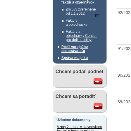
faktúr a objednávok
Zmluvy zverejnené
92/20
od 1.1.2012
Faktúry
a objednávky
Faktúry a
objednávky Centier
pre deti a rodiny
Profil verejného
91/20
obstarávateľa
Správa majetku
Chcem podať podnet
90/20
Chcem sa poradiť
89/20
Užitočné dokumenty
Vzory žiadostí v slovenskom