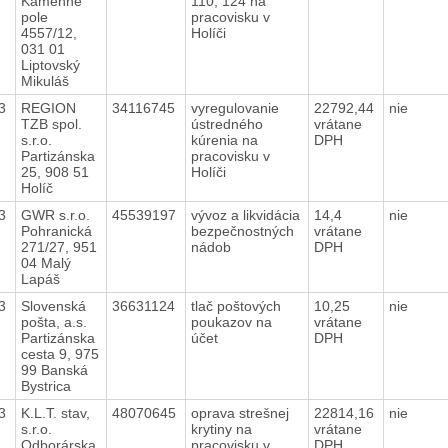
Kamenné
110, 124 na
pole
pracovisku v
4557/12,
Holíči
031 01
Liptovský
Mikuláš
23
REGION
34116745
vyregulovanie
22792,44
nie
TZB spol.
ústredného
vrátane
s.r.o.
kúrenia na
DPH
Partizánska
pracovisku v
25, 908 51
Holíči
Holíč
23
GWR s.r.o.
45539197
vývoz a likvidácia
14,4
nie
Pohranická
bezpečnostných
vrátane
271/27, 951
nádob
DPH
04 Malý
Lapáš
23
Slovenská
36631124
tlač poštových
10,25
nie
pošta, a.s.
poukazov na
vrátane
Partizánska
účet
DPH
cesta 9, 975
99 Banská
Bystrica
23
K.L.T. stav,
48070645
oprava strešnej
22814,16
nie
s.r.o.
krytiny na
vrátane
Odborárska
pracovisku v
DPH