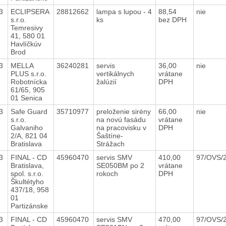
23
ECLIPSERA
28812662
lampa s lupou - 4
88,54
nie
s.r.o.
ks
bez DPH
Temresivy
41, 580 01
Havlíčkúv
Brod
23
MELLA
36240281
servis
36,00
nie
PLUS s.r.o.
vertikálnych
vrátane
Robotnícka
žalúzií
DPH
61/65, 905
01 Senica
23
Safe Guard
35710977
preloženie sirény
66,00
nie
s.r.o.
na novú fasádu
vrátane
Galvaniho
na pracovisku v
DPH
2/A, 821 04
Šaštíne-
Bratislava
Strážach
23
FINAL - CD
45960470
servis SMV
410,00
97/OVS/
Bratislava,
SE050BM po 2
vrátane
spol. s.r.o.
rokoch
DPH
Škultétyho
437/18, 958
01
Partizánske
23
FINAL - CD
45960470
servis SMV
470,00
97/OVS/