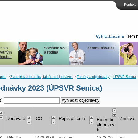
Kontakt
Vyhľadávanie
n so
Sociálne veci
Zamestnávateľ
votným
a rodina
ihnutím
>
>
>
ánka
Zverejňovanie zmlúv, faktúr a objednávok
Faktúry a objednávky
ÚPSVR Senica
dnávky 2023 (ÚPSVR Senica)
ť:
Dodávateľ
IČO
Popis plnenia
Zmluva
Hodnota
plnenia v
€
23
Mikulka
44789688
oprava
1773,00
nie