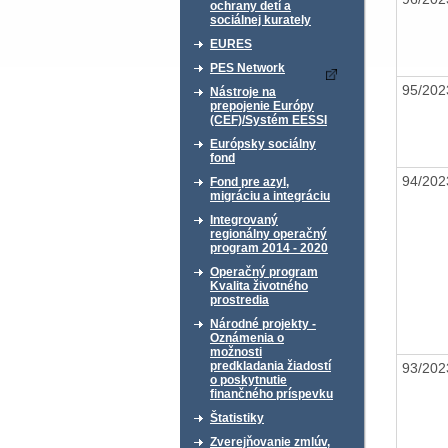
ochrany detí a
sociálnej kurately
EURES
PES Network
95/20
Nástroje na
prepojenie Európy
(CEF)/Systém EESSI
Európsky sociálny
fond
94/20
Fond pre azyl,
migráciu a integráciu
Integrovaný
regionálny operačný
program 2014 - 2020
Operačný program
Kvalita životného
prostredia
Národné projekty -
Oznámenia o
možnosti
predkladania žiadostí
93/20
o poskytnutie
finančného príspevku
Štatistiky
Zverejňovanie zmlúv,