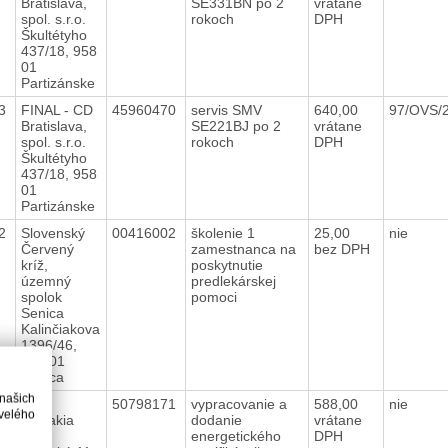
Bratislava,
SE331BN po 2
vrátane
spol. s.r.o.
rokoch
DPH
Škultétyho
437/18, 958
01
Partizánske
23
FINAL - CD
45960470
servis SMV
640,00
97/OVS/
Bratislava,
SE221BJ po 2
vrátane
spol. s.r.o.
rokoch
DPH
Škultétyho
437/18, 958
01
Partizánske
22
Slovenský
00416002
školenie 1
25,00
nie
Červený
zamestnanca na
bez DPH
kríž,
poskytnutie
územný
predlekárskej
spolok
pomoci
Senica
Kalinčiakova
1396/46,
905 01
Senica
 našich
22
Lipa
50798171
vypracovanie a
588,00
nie
velého
Slovakia
dodanie
vrátane
s.r.o.
energetického
DPH