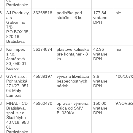
Partizánske
23
AJ Produkty,
36268518
podložka pod
177,84
nie
a.s.
stoličku - 6 ks
vrátane
Galvaniho
DPH
7/B,
P.O.BOX 35,
820 16
Bratislava
23
Konimpex
36174874
plastové kolieska
42,96
nie
s.r.o.
pre kontajner - 8
vrátane
Jantárová
ks
DPH
30, 040 01
Košice
23
GWR s.r.o.
45539197
vývoz a likvidácia
9,6
400/107
Pohranická
bezpečnostných
vrátane
271/27, 951
nádob
DPH
04 Malý
Lampáš
23
FINAL - CD
45960470
oprava - výmena
150,00
97/OVS/
Bratislava,
kľúča od SMV
vrátane
spol. s.r.o.
BL030KV
DPH
Škultétyho
437/18, 958
01
Partizánske