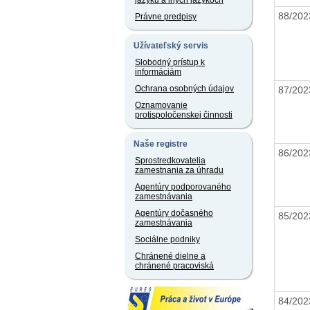
jazyku a iných jazykoch
88/20
Právne predpisy
Užívateľský servis
Slobodný prístup k
informáciám
Ochrana osobných údajov
87/20
Oznamovanie
protispoločenskej činnosti
Naše registre
86/20
Sprostredkovatelia
zamestnania za úhradu
Agentúry podporovaného
zamestnávania
Agentúry dočasného
85/20
zamestnávania
Sociálne podniky
Chránené dielne a
chránené pracoviská
84/20