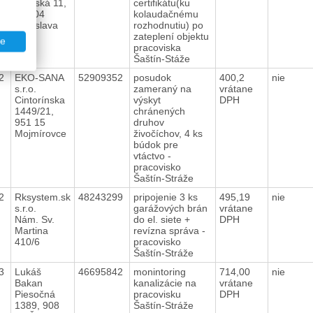
Pražská 11,
certifikátu(ku
811 04
kolaudačnému
Bratislava
rozhodnutiu) po
zateplení objektu
te
pracoviska
Šaštín-Stáže
22
EKO-SANA
52909352
posudok
400,2
nie
s.r.o.
zameraný na
vrátane
Cintorínska
výskyt
DPH
1449/21,
chránených
951 15
druhov
Mojmírovce
živočíchov, 4 ks
búdok pre
vtáctvo -
pracovisko
Šaštín-Stráže
22
Rksystem.sk
48243299
pripojenie 3 ks
495,19
nie
s.r.o.
garážových brán
vrátane
Nám. Sv.
do el. siete +
DPH
Martina
revízna správa -
410/6
pracovisko
Šaštín-Stráže
23
Lukáš
46695842
monintoring
714,00
nie
Bakan
kanalizácie na
vrátane
Piesočná
pracovisku
DPH
1389, 908
Šaštín-Stráže