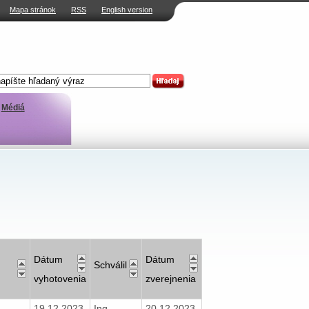
Mapa stránok
RSS
English version
Médiá
Dátum
Dátum
Schválil
vyhotovenia
zverejnenia
19.12.2023
Ing.
20.12.2023