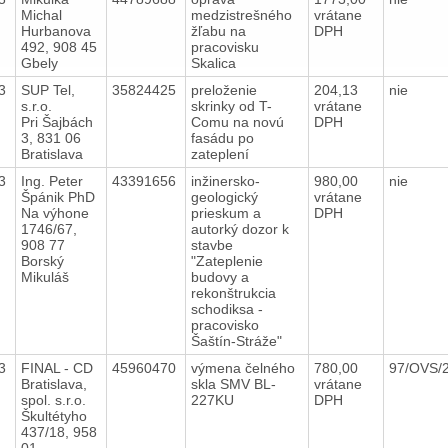
Michal
medzistrešného
vrátane
Hurbanova
žľabu na
DPH
492, 908 45
pracovisku
Gbely
Skalica
23
SUP Tel,
35824425
preloženie
204,13
nie
s.r.o.
skrinky od T-
vrátane
Pri Šajbách
Comu na novú
DPH
3, 831 06
fasádu po
Bratislava
zateplení
23
Ing. Peter
43391656
inžinersko-
980,00
nie
Špánik PhD
geologický
vrátane
Na výhone
prieskum a
DPH
1746/67,
autorký dozor k
908 77
stavbe
Borský
"Zateplenie
Mikuláš
budovy a
rekonštrukcia
schodiksa -
pracovisko
Šaštín-Stráže"
23
FINAL - CD
45960470
výmena čelného
780,00
97/OVS/
Bratislava,
skla SMV BL-
vrátane
spol. s.r.o.
227KU
DPH
Škultétyho
437/18, 958
01