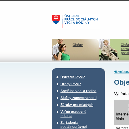
Občan
Obča
zdra
post
Hlavná str
Ústredie PSVR
Obje
Úrady PSVR
Sociálne veci a rodina
Vyhľada
Služby zamestnanosti
Záruky pre mladých
Voľné pracovné
Interné
miesta
číslo
Zariadenia
sociálnoprávnej
96/20