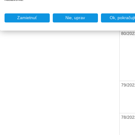
Zamietnuť
Nie, uprav
Ok, pokračuj
80/20
79/20
78/20