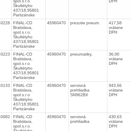
spol.s.r.o.
DPH
Škultétyho
437/18,95801
Partizánske
40228
FINAL-CD
45960470
prezutie pneum.
417,58
Bratislava,
vrátane
spol.s.r.o.
DPH
Škultétyho
437/18,95801
Partizánske
40223
FINAL-CD
45960470
pneumatiky,
36,00
Bratislava,
vrátane
spol.s.r.o.
DPH
Škultétyho
437/18,95801
Partizánske
40133
FINAL-CD
45960470
servisná
943,56
Bratislava,
prehliadka
vrátane
spol.s.r.o.
SN962BX
DPH
Škultétyho
437/18,95801
Partizánske
40082
FINAL-CD
45960470
servisná
430,63
Bratislava,
prehliadka
vrátane
spol.s.r.o.
DPH
Škultétyho