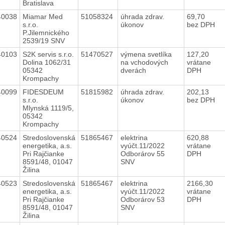
Bratislava
40038
Miamar Med
51058324
úhrada zdrav.
69,70
s.r.o.
úkonov
bez DPH
P.Jilemnického
2539/19 SNV
40103
S2K servis s.r.o.
51470527
výmena svetlíka
127,20
Dolina 1062/31
na vchodových
vrátane
05342
dverách
DPH
Krompachy
40099
FIDESDEUM
51815982
úhrada zdrav.
202,13
s.r.o.
úkonov
bez DPH
Mlynská 1119/5,
05342
Krompachy
40524
Stredoslovenská
51865467
elektrina
620,88
energetika, a.s.
vyúčt.11/2022
vrátane
Pri Rajčianke
Odborárov 55
DPH
8591/48, 01047
SNV
Žilina
40523
Stredoslovenská
51865467
elektrina
2166,30
energetika, a.s.
vyúčt.11/2022
vrátane
Pri Rajčianke
Odborárov 53
DPH
8591/48, 01047
SNV
Žilina