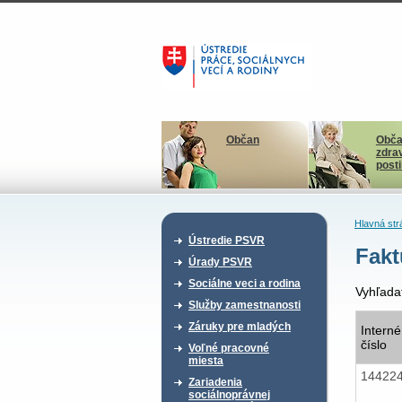
Občan
Obča
zdra
post
Hlavná str
Ústredie PSVR
Fakt
Úrady PSVR
Sociálne veci a rodina
Vyhľada
Služby zamestnanosti
Záruky pre mladých
Interné
číslo
Voľné pracovné
miesta
14422
Zariadenia
sociálnoprávnej