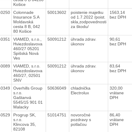
Košice
40250
Colonnade
50013602
poistenie majetku
1563,14
Insurance S.A
od 1.7.2022 /poist.
bez DPH
Moldavská
skla,zodpovednosti
cesta 8 B, 042
za škodu/
80 Košice
40351
VIAMED, s.r.o.,
50091212
úhrada zdrav.
90,61
Hviezdoslavova
úkonov
bez DPH
460/27 05201
Spišská Nová
Ves
40089
VIAMED, s.r.o.
50091212
úhrada zdrav.
83,64
Hviezdoslavova
úkonov
bez DPH
460/27, 02501
SNV
40349
Overhills Group
50636049
chladnička
320,00
s.r.o.
Electrolux
vrátane
Gaštanvá
DPH
5545/15 901 01
Malacky
40529
Progrup SK,
51014751
novoročné
86,40
s.r.o.
pozdravy s
vrátane
Klincova 35,
potlačou
DPH
82108