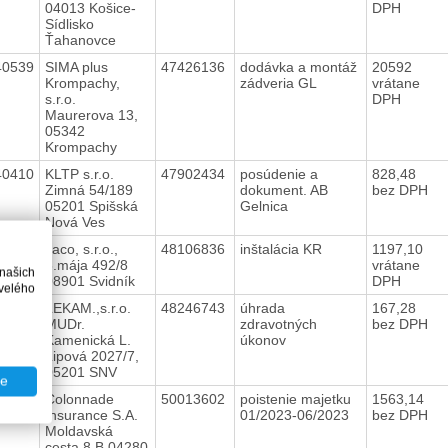
04013 Košice-
DPH
Sídlisko
Ťahanovce
40539
SIMA plus
47426136
dodávka a montáž
20592
Krompachy,
zádveria GL
vrátane
s.r.o.
DPH
Maurerova 13,
05342
Krompachy
40410
KLTP s.r.o.
47902434
posúdenie a
828,48
Zimná 54/189
dokument. AB
bez DPH
05201 Spišská
Gelnica
Nová Ves
40203
Jaco, s.r.o.,
48106836
inštalácia KR
1197,10
8.mája 492/8
vrátane
 našich
08901 Svidník
DPH
velého
40403
LEKAM.,s.r.o.
48246743
úhrada
167,28
MUDr.
zdravotných
bez DPH
Kamenická L.
úkonov
Lipová 2027/7,
05201 SNV
te
40511
Colonnade
50013602
poistenie majetku
1563,14
Insurance S.A.
01/2023-06/2023
bez DPH
Moldavská
cesta 8 B 04280