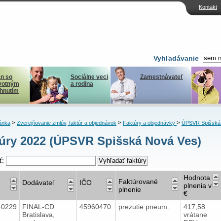
Kontakt
Vyhľadávanie
n so
Sociálne veci
Zamestnávateľ
votným
a rodina
ihnutím
>
>
>
ánka
Zverejňovanie zmlúv, faktúr a objednávok
Faktúry a objednávky
ÚPSVR Spišská
úry 2022 (ÚPSVR Spišská Nová Ves)
ť:
Hodnota
Faktúrované
Dodávateľ
IČO
plnenia v
plnenie
€
40229
FINAL-CD
45960470
prezutie pneum.
417,58
Bratislava,
vrátane