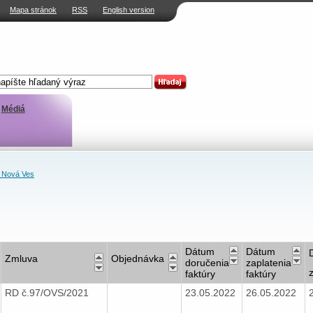
Mapa stránok
RSS
English version
Médiá
 Nová Ves
Dátum
Dátum
Zmluva
Objednávka
doručenia
zaplatenia
faktúry
faktúry
RD č.97/OVS/2021
23.05.2022
26.05.2022