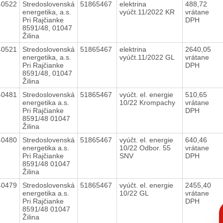
40522
Stredoslovenská
51865467
elektrina
488,72
energetika, a.s.
vyúčt.11/2022 KR
vrátane
Pri Rajčianke
DPH
8591/48, 01047
Žilina
40521
Stredoslovenská
51865467
elektrina
2640,05
energetika, a.s.
vyúčt.11/2022 GL
vrátane
Pri Rajčianke
DPH
8591/48, 01047
Žilina
40481
Stredoslovenská
51865467
vyúčt. el. energie
510,65
energetika a.s.
10/22 Krompachy
vrátane
Pri Rajčianke
DPH
8591/48 01047
Žilina
40480
Stredoslovenská
51865467
vyúčt. el. energie
640,46
energetika a.s.
10/22 Odbor. 55
vrátane
Pri Rajčianke
SNV
DPH
8591/48 01047
Žilina
40479
Stredoslovenská
51865467
vyúčt. el. energie
2455,40
energetika a.s.
10/22 GL
vrátane
Pri Rajčianke
DPH
C
8591/48 01047
p
Žilina