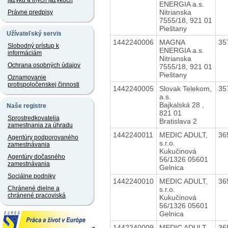
jazyku a iných jazykoch
ENERGIA a.s.
Nitrianska
Právne predpisy
7555/18, 921 01
Pieštany
Užívateľský servis
1442240006
MAGNA
35
Slobodný prístup k
ENERGIA a.s.
informáciám
Nitrianska
Ochrana osobných údajov
7555/18, 921 01
Pieštany
Oznamovanie
protispoločenskej činnosti
1442240005
Slovak Telekom,
35
a.s.
Bajkalská 28 ,
Naše registre
821 01
Sprostredkovatelia
Bratislava 2
zamestnania za úhradu
1442240011
MEDIC ADULT,
36
Agentúry podporovaného
s.r.o.
zamestnávania
Kukučinová
Agentúry dočasného
56/1326 05601
zamestnávania
Gelnica
Sociálne podniky
1442240010
MEDIC ADULT,
36
Chránené dielne a
s.r.o.
chránené pracoviská
Kukučinová
56/1326 05601
Gelnica
1442240009
MEDIC ADULT,
36