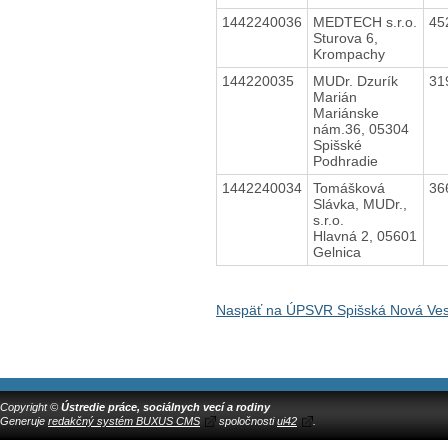
1442240036
MEDTECH s.r.o.
45
Sturova 6,
Krompachy
144220035
MUDr. Dzurík
31
Marián
Mariánske
nám.36, 05304
Spišské
Podhradie
1442240034
Tomášková
36
Slávka, MUDr.,
s.r.o.
Hlavná 2, 05601
Gelnica
Naspäť na ÚPSVR Spišská Nová Ve
Copyright ©
Ústredie práce, sociálnych vecí a rodiny
Generuje
redakčný systém BUXUS CMS
spoločnosti
ui42
.