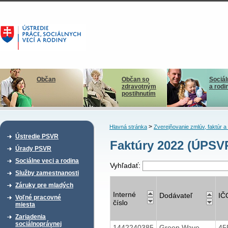
Občan
Občan so
Sociál
zdravotným
a rodi
postihnutím
>
Hlavná stránka
Zverejňovanie zmlúv, faktúr 
Ústredie PSVR
Faktúry 2022 (ÚPSV
Úrady PSVR
Sociálne veci a rodina
Vyhľadať:
Služby zamestnanosti
Záruky pre mladých
Interné
Dodávateľ
IČ
Voľné pracovné
číslo
miesta
Zariadenia
sociálnoprávnej
1442240385
Green Wave
45