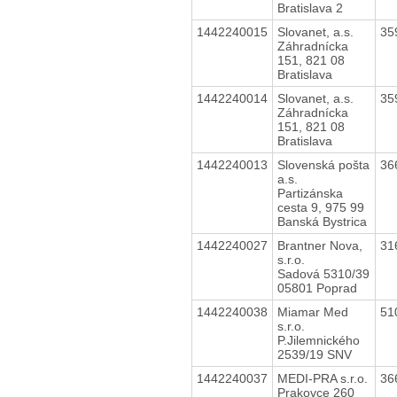
Bratislava 2
1442240015
Slovanet, a.s.
35
Záhradnícka
151, 821 08
Bratislava
1442240014
Slovanet, a.s.
35
Záhradnícka
151, 821 08
Bratislava
1442240013
Slovenská pošta
36
a.s.
Partizánska
cesta 9, 975 99
Banská Bystrica
1442240027
Brantner Nova,
31
s.r.o.
Sadová 5310/39
05801 Poprad
1442240038
Miamar Med
51
s.r.o.
P.Jilemnického
2539/19 SNV
1442240037
MEDI-PRA s.r.o.
36
Prakovce 260