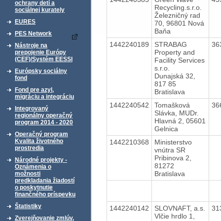
ochrany detí a
Recycling.s.r.o.
sociálnej kurately
Železničný rad
EURES
70, 96801 Nová
Baňa
PES Network
1442240189
STRABAG
36
Nástroje na
Property and
prepojenie Európy
(CEF)/Systém EESSI
Facility Services
s.r.o.
Európsky sociálny
Dunajská 32,
fond
817 85
Fond pre azyl,
Bratislava
migráciu a integráciu
1442240542
Tomašková
36
Integrovaný
Slávka, MUDr.
regionálny operačný
Hlavná 2, 05601
program 2014 - 2020
Gelnica
Operačný program
Kvalita životného
1442210368
Ministerstvo
prostredia
vnútra SR
Pribinova 2,
Národné projekty -
81272
Oznámenia o
Bratislava
možnosti
predkladania žiadostí
o poskytnutie
finančného príspevku
Štatistiky
1442240142
SLOVNAFT, a.s.
31
Vlčie hrdlo 1,
Zverejňovanie zmlúv,