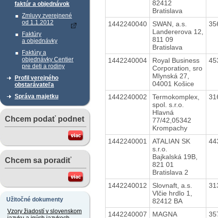
82412
faktúr a objednávok
Bratislava
Zmluvy zverejnené
od 1.1.2012
1442240040
SWAN, a.s.
35
Landererova 12,
Faktúry
811 09
a objednávky
Bratislava
Faktúry a
objednávky Centier
1442240004
Royal Business
45
pre deti a rodiny
Corporation, sro
Mlynská 27,
Profil verejného
04001 Košice
obstarávateľa
1442240002
Termokomplex,
31
Správa majetku
spol. s.r.o.
Hlavná
Chcem podať podnet
77/42,05342
Krompachy
1442240001
ATALIAN SK
44
s.r.o.
Bajkalská 19B,
Chcem sa poradiť
821 01
Bratislava 2
1442240012
Slovnaft, a.s.
31
Vlčie hrdlo 1,
Užitočné dokumenty
82412 BA
Vzory žiadostí v slovenskom
1442240007
MAGNA
35