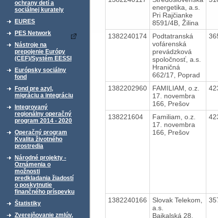
ochrany detí a
energetika, a.s.
sociálnej kurately
Pri Rajčianke
EURES
8591/4B, Žilina
PES Network
1382240174
Podtatranská
36
vofárenská
Nástroje na
prevádzková
prepojenie Európy
(CEF)/Systém EESSI
spoločnosť, a.s.
Hraničná
Európsky sociálny
662/17, Poprad
fond
1382202960
FAMILIAM, o.z.
42
Fond pre azyl,
17. novembra
migráciu a integráciu
166, Prešov
Integrovaný
regionálny operačný
138221604
Familiam, o.z.
42
program 2014 - 2020
17. novembra
166, Prešov
Operačný program
Kvalita životného
prostredia
Národné projekty -
Oznámenia o
možnosti
predkladania žiadostí
o poskytnutie
finančného príspevku
1382240166
Slovak Telekom,
35
Štatistiky
a.s.
Bajkalská 28,
Zverejňovanie zmlúv,