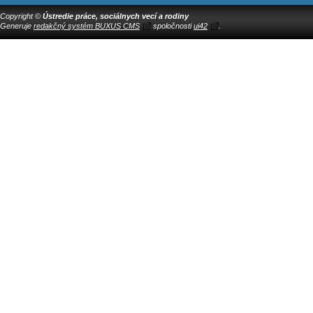
Copyright ©
Ústredie práce, sociálnych vecí a rodiny
Generuje
redakčný systém BUXUS CMS
spoločnosti
ui42
.