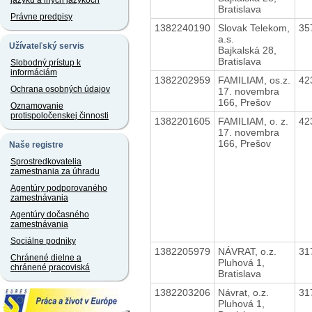
jazyku a iných jazykoch
Bratislava
Právne predpisy
1382240190
Slovak Telekom,
35
a.s.
Užívateľský servis
Bajkalská 28,
Bratislava
Slobodný prístup k
informáciám
1382202959
FAMILIAM, os.z.
42
Ochrana osobných údajov
17. novembra
166, Prešov
Oznamovanie
protispoločenskej činnosti
1382201605
FAMILIAM, o. z.
42
17. novembra
166, Prešov
Naše registre
Sprostredkovatelia
zamestnania za úhradu
Agentúry podporovaného
zamestnávania
Agentúry dočasného
zamestnávania
Sociálne podniky
1382205979
NÁVRAT, o.z.
31
Chránené dielne a
Pluhová 1,
chránené pracoviská
Bratislava
1382203206
Návrat, o.z.
31
Pluhová 1,