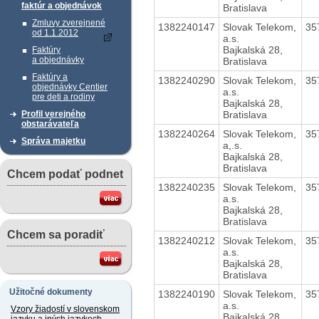
faktúr a objednávok
Bratislava
Zmluvy zverejnené
1382240147
Slovak Telekom,
35
od 1.1.2012
a.s.
Bajkalská 28,
Faktúry
a objednávky
Bratislava
Faktúry a
1382240290
Slovak Telekom,
35
objednávky Centier
a.s.
pre deti a rodiny
Bajkalská 28,
Bratislava
Profil verejného
obstarávateľa
1382240264
Slovak Telekom,
35
Správa majetku
a,.s.
Bajkalská 28,
Bratislava
Chcem podať podnet
1382240235
Slovak Telekom,
35
a.s.
Bajkalská 28,
Bratislava
Chcem sa poradiť
1382240212
Slovak Telekom,
35
a.s.
Bajkalská 28,
Bratislava
Užitočné dokumenty
1382240190
Slovak Telekom,
35
a.s.
Vzory žiadostí v slovenskom
Bajkalská 28,