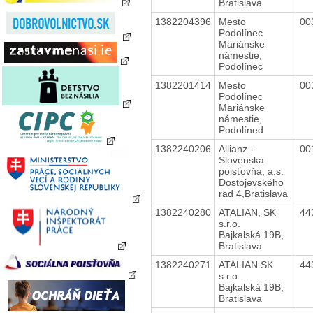
Bratislava
1382204396
Mesto
00
Podolínec
Mariánske
námestie,
Podolínec
1382201414
Mesto
00
Podolínec
Mariánske
námestie,
Podolíned
1382240206
Allianz -
00
Slovenská
poisťovňa, a.s.
Dostojevského
rad 4,Bratislava
1382240280
ATALIAN, SK
44
s.r.o.
Bajkalská 19B,
Bratislava
1382240271
ATALIAN SK
44
s.r.o
Bajkalská 19B,
Bratislava