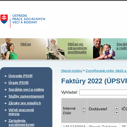
Občan
Občan so
Sociál
zdravotným
a rodi
postihnutím
>
Hlavná stránka
Zverejňovanie zmlúv, faktúr 
Ústredie PSVR
Faktúry 2022 (ÚPSV
Úrady PSVR
Sociálne veci a rodina
Vyhľadať:
Služby zamestnanosti
Záruky pre mladých
Interné
Dodávateľ
IČ
Voľné pracovné
číslo
miesta
Zariadenia
sociálnoprávnej
1452240004
Slovak Telekom,
35