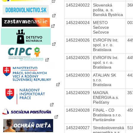
1452240022
Slovenská
36
pošta, a. s.
Banská Bystrica
1452240024
MESTO
00
Sečovce
Sečovce
1452240026
EVROFIN Int.
44
spol. s r. o.
Bratislava
1452240025
EVROFIN Int.
44
spol. s r. o.
Bratislava
1452240030
ATALIAN SK
44
s.r.o.
Bratislava
1452240029
MAGNA
35
ENERGIA a.s.
Piešťany
1452240028
FINAL - CD
45
Bratislava s.r.o.
Partizánske
1452240027
Stredoslovenská
51
energetika,a.s