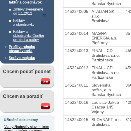
faktúr a objednávok
Banská Bystrica
Zmluvy zverejnené
1452240005
ATALIAN SK
44
od 1.1.2012
s.r.o.
Bratislava
Faktúry
a objednávky
Faktúry a
1452240014
MAGNA
35
objednávky Centier
ENERGIA a.s.
pre deti a rodiny
Piešťany
Profil verejného
1452240013
FINAL - CD
45
obstarávateľa
Bratislava s.r.o.
Správa majetku
Partizánske
1452240012
FINAL - CD
45
Chcem podať podnet
Bratislava s.r.o.
Partizánske
1452240011
Slovenská
36
pošta, a. s.
Banská Bystrica
Chcem sa poradiť
1452240016
Ladislav Jakub -
40
Csacsa 145
Vojany
1452240015
SLOVNAFT, a.s.
31
Užitočné dokumenty
Bratislava
Vzory žiadostí v slovenskom