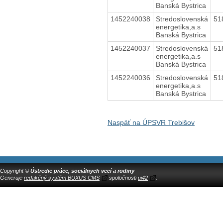
Banská Bystrica
1452240038
Stredoslovenská
51
energetika,a.s
Banská Bystrica
1452240037
Stredoslovenská
51
energetika,a.s
Banská Bystrica
1452240036
Stredoslovenská
51
energetika,a.s
Banská Bystrica
Naspäť na ÚPSVR Trebišov
Copyright ©
Ústredie práce, sociálnych vecí a rodiny
Generuje
redakčný systém BUXUS CMS
spoločnosti
ui42
.