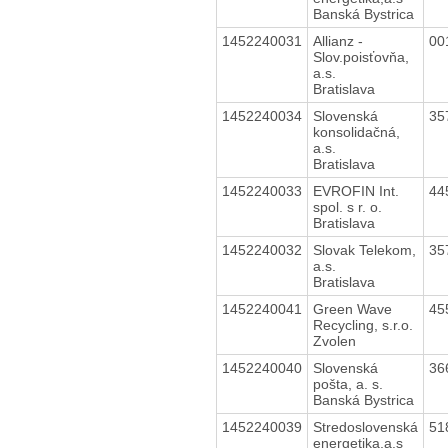
Banská Bystrica
1452240031
Allianz -
00
Slov.poisťovňa,
a.s.
Bratislava
1452240034
Slovenská
35
konsolidačná,
a.s.
Bratislava
1452240033
EVROFIN Int.
44
spol. s r. o.
Bratislava
1452240032
Slovak Telekom,
35
a.s.
Bratislava
1452240041
Green Wave
45
Recycling, s.r.o.
Zvolen
1452240040
Slovenská
36
pošta, a. s.
Banská Bystrica
1452240039
Stredoslovenská
51
energetika,a.s