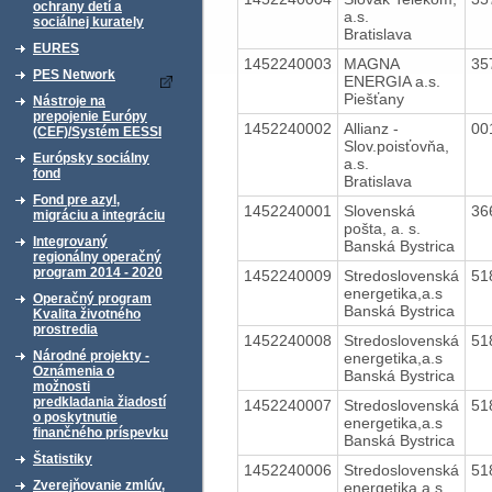
ochrany detí a
a.s.
sociálnej kurately
Bratislava
EURES
1452240003
MAGNA
35
PES Network
ENERGIA a.s.
Piešťany
Nástroje na
prepojenie Európy
1452240002
Allianz -
00
(CEF)/Systém EESSI
Slov.poisťovňa,
Európsky sociálny
a.s.
fond
Bratislava
Fond pre azyl,
1452240001
Slovenská
36
migráciu a integráciu
pošta, a. s.
Integrovaný
Banská Bystrica
regionálny operačný
program 2014 - 2020
1452240009
Stredoslovenská
51
energetika,a.s
Operačný program
Banská Bystrica
Kvalita životného
prostredia
1452240008
Stredoslovenská
51
Národné projekty -
energetika,a.s
Oznámenia o
Banská Bystrica
možnosti
predkladania žiadostí
1452240007
Stredoslovenská
51
o poskytnutie
energetika,a.s
finančného príspevku
Banská Bystrica
Štatistiky
1452240006
Stredoslovenská
51
Zverejňovanie zmlúv,
energetika,a.s