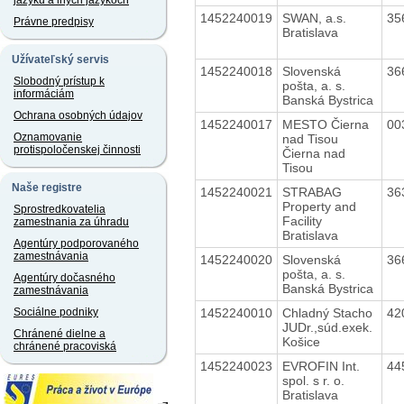
jazyku a iných jazykoch
1452240019
SWAN, a.s.
35
Právne predpisy
Bratislava
Užívateľský servis
1452240018
Slovenská
36
Slobodný prístup k
pošta, a. s.
informáciám
Banská Bystrica
Ochrana osobných údajov
1452240017
MESTO Čierna
00
Oznamovanie
nad Tisou
protispoločenskej činnosti
Čierna nad
Tisou
Naše registre
1452240021
STRABAG
36
Property and
Sprostredkovatelia
Facility
zamestnania za úhradu
Bratislava
Agentúry podporovaného
zamestnávania
1452240020
Slovenská
36
pošta, a. s.
Agentúry dočasného
Banská Bystrica
zamestnávania
1452240010
Chladný Stacho
42
Sociálne podniky
JUDr.,súd.exek.
Chránené dielne a
Košice
chránené pracoviská
1452240023
EVROFIN Int.
44
spol. s r. o.
Bratislava