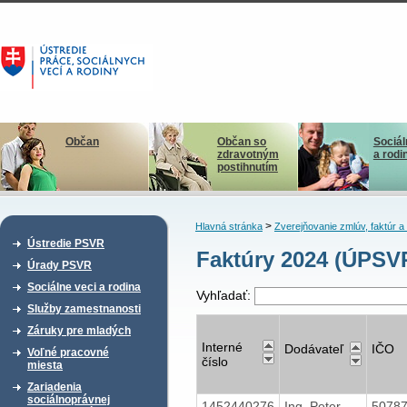
Občan
Občan so
Sociál
zdravotným
a rodi
postihnutím
>
Hlavná stránka
Zverejňovanie zmlúv, faktúr 
Ústredie PSVR
Faktúry 2024 (ÚPSV
Úrady PSVR
Sociálne veci a rodina
Vyhľadať:
Služby zamestnanosti
Záruky pre mladých
Interné
Dodávateľ
IČO
Voľné pracovné
číslo
miesta
Zariadenia
sociálnoprávnej
1452440276
Ing. Peter
5078