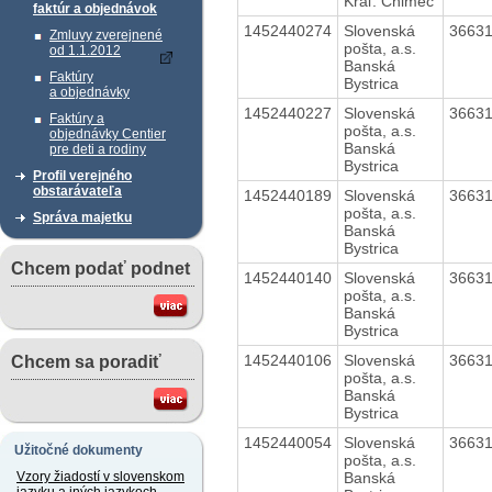
Kráľ. Chlmec
faktúr a objednávok
1452440274
Slovenská
3663
Zmluvy zverejnené
pošta, a.s.
od 1.1.2012
Banská
Faktúry
Bystrica
a objednávky
1452440227
Slovenská
3663
Faktúry a
pošta, a.s.
objednávky Centier
Banská
pre deti a rodiny
Bystrica
Profil verejného
obstarávateľa
1452440189
Slovenská
3663
pošta, a.s.
Správa majetku
Banská
Bystrica
Chcem podať podnet
1452440140
Slovenská
3663
pošta, a.s.
Banská
Bystrica
1452440106
Slovenská
3663
Chcem sa poradiť
pošta, a.s.
Banská
Bystrica
1452440054
Slovenská
3663
Užitočné dokumenty
pošta, a.s.
Banská
Vzory žiadostí v slovenskom