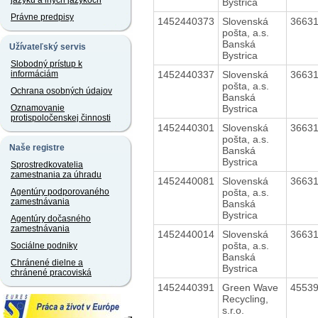
jazyku a iných jazykoch
Bystrica
Právne predpisy
1452440373
Slovenská
3663
pošta, a.s.
Banská
Užívateľský servis
Bystrica
Slobodný prístup k
1452440337
Slovenská
3663
informáciám
pošta, a.s.
Ochrana osobných údajov
Banská
Bystrica
Oznamovanie
protispoločenskej činnosti
1452440301
Slovenská
3663
pošta, a.s.
Naše registre
Banská
Bystrica
Sprostredkovatelia
zamestnania za úhradu
1452440081
Slovenská
3663
pošta, a.s.
Agentúry podporovaného
zamestnávania
Banská
Bystrica
Agentúry dočasného
zamestnávania
1452440014
Slovenská
3663
pošta, a.s.
Sociálne podniky
Banská
Chránené dielne a
Bystrica
chránené pracoviská
1452440391
Green Wave
4553
Recycling,
s.r.o.