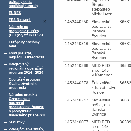
ochrany detí a
Štepien -
sociálnej kurately
step&step
EURES
Michalovce
PES Network
1452440250
Slovenská
3663
pošta, a.s.
Nástroje na
Banská
prepojenie Európy
(CEF)/Systém EESSI
Bystrica
Európsky sociálny
1452440316
Slovenská
3663
fond
pošta, a.s.
Banská
Fond pre azyl,
Bystrica
migráciu a integráciu
Integrovaný
1452440388
MEDIPED
3658
regionálny operačný
s.r.o. 145
program 2014 - 2020
V.Kamenec
Operačný program
1452440278
Železničné
3658
Kvalita životného
zdravotníctvo
prostredia
Košice
Národné projekty -
Oznámenia o
1452440242
Slovenská
3663
možnosti
pošta, a.s.
predkladania žiadostí
Banská
o poskytnutie
Bystrica
finančného príspevku
1452440077
MEDIPED
3658
Štatistiky
s.r.o. 145
Zverejňovanie zmlúv,