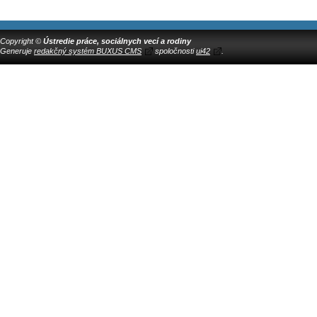
Copyright ©
Ústredie práce, sociálnych vecí a rodiny
Generuje
redakčný systém BUXUS CMS
spoločnosti
ui42
.