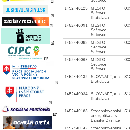
Sečovce
1452440123
MESTO
00
Sečovce
Bratislava
1452440091
MESTO
00
Sečovce
Sečovce
1452440083
MESTO
00
Sečovce
Sečovce
1452440062
MESTO
00
Sečovce
Sečovce
1452440132
SLOVNAFT, a.s.
31
Bratislava
1452440034
SLOVNAFT, a.s.
31
Bratislava
1452440183
Stredoslovenská
51
energetika,a.s
Banská Bystrica
1452440142
Stredoslovenská
51