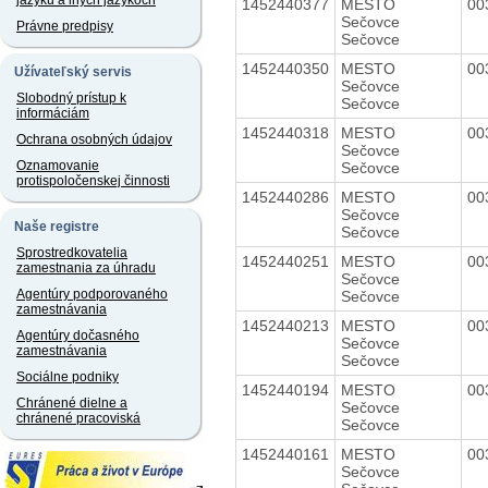
jazyku a iných jazykoch
1452440377
MESTO
00
Sečovce
Právne predpisy
Sečovce
1452440350
MESTO
00
Užívateľský servis
Sečovce
Slobodný prístup k
Sečovce
informáciám
1452440318
MESTO
00
Ochrana osobných údajov
Sečovce
Oznamovanie
Sečovce
protispoločenskej činnosti
1452440286
MESTO
00
Sečovce
Naše registre
Sečovce
Sprostredkovatelia
1452440251
MESTO
00
zamestnania za úhradu
Sečovce
Agentúry podporovaného
Sečovce
zamestnávania
1452440213
MESTO
00
Agentúry dočasného
Sečovce
zamestnávania
Sečovce
Sociálne podniky
1452440194
MESTO
00
Chránené dielne a
Sečovce
chránené pracoviská
Sečovce
1452440161
MESTO
00
Sečovce