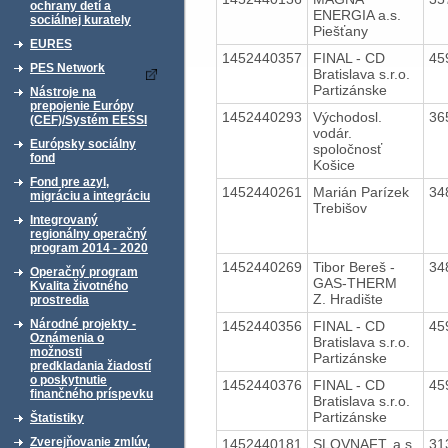
ochrany detí a
ENERGIA a.s.
sociálnej kurately
Piešťany
EURES
1452440357
FINAL - CD
45
PES Network
Bratislava s.r.o.
Partizánske
Nástroje na
prepojenie Európy
1452440293
Východosl.
36
(CEF)/Systém EESSI
vodár.
Európsky sociálny
spoločnosť
fond
Košice
Fond pre azyl,
1452440261
Marián Parízek
34
migráciu a integráciu
Trebišov
Integrovaný
regionálny operačný
program 2014 - 2020
1452440269
Tibor Bereš -
34
Operačný program
GAS-THERM
Kvalita životného
Z. Hradište
prostredia
Národné projekty -
1452440356
FINAL - CD
45
Oznámenia o
Bratislava s.r.o.
možnosti
Partizánske
predkladania žiadostí
o poskytnutie
1452440376
FINAL - CD
45
finančného príspevku
Bratislava s.r.o.
Partizánske
Štatistiky
Zverejňovanie zmlúv,
1452440181
SLOVNAFT, a.s.
31