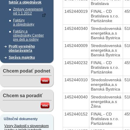
faktúr a objednávok
Bratislava
Zmluvy zverejnené
1452440019
FINAL - CD
45
od 1.1.2012
Bratislava s.r.o.
Partizánske
Faktúry
a objednávky
1452440340
Stredoslovenská
51
Faktúry a
energetika,a.s
objednávky Centier
Banská Bystrica
pre deti a rodiny
1452440009
Stredoslovenská
51
Profil verejného
energetika,a.s
obstarávateľa
Banská Bystrica
Správa majetku
1452440232
FINAL - CD
45
Bratislava s.r.o.
Chcem podať podnet
Partizánske
1452440310
Stredoslovenská
51
energetika,a.s
Banská Bystrica
Chcem sa poradiť
1452440040
Stredoslovenská
51
energetika,a.s
Žilina
1452440152
FINAL - CD
45
Bratislava s.r.o.
Užitočné dokumenty
Partizánske
Vzory žiadostí v slovenskom