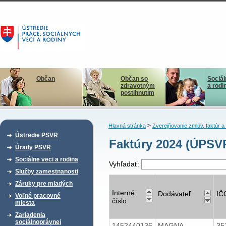
Občan
Občan so
Sociál
zdravotným
a rodi
postihnutím
>
Hlavná stránka
Zverejňovanie zmlúv, faktúr 
Ústredie PSVR
Faktúry 2024 (ÚPSV
Úrady PSVR
Sociálne veci a rodina
Vyhľadať:
Služby zamestnanosti
Záruky pre mladých
Interné
Dodávateľ
IČ
Voľné pracovné
číslo
miesta
Zariadenia
sociálnoprávnej
1452440136
MAGNA
35