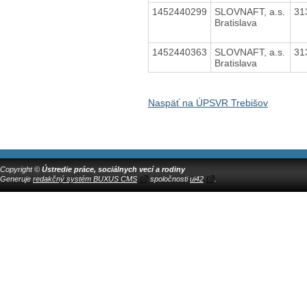
1452440299
SLOVNAFT, a.s.
31
Bratislava
1452440363
SLOVNAFT, a.s.
31
Bratislava
Naspäť na ÚPSVR Trebišov
Copyright ©
Ústredie práce, sociálnych vecí a rodiny
Generuje
redakčný systém BUXUS CMS
spoločnosti
ui42
.