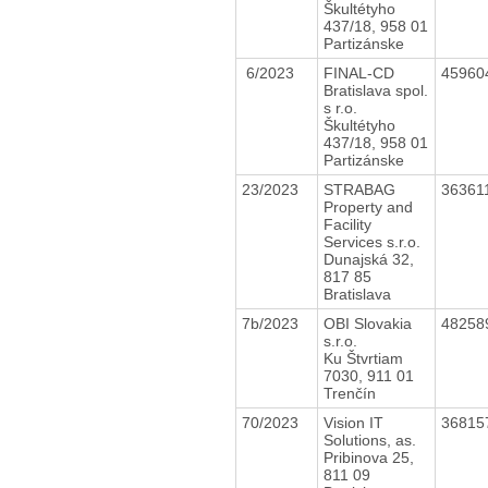
Škultétyho
437/18, 958 01
Partizánske
6/2023
FINAL-CD
45960
Bratislava spol.
s r.o.
Škultétyho
437/18, 958 01
Partizánske
23/2023
STRABAG
36361
Property and
Facility
Services s.r.o.
Dunajská 32,
817 85
Bratislava
7b/2023
OBI Slovakia
48258
s.r.o.
Ku Štvrtiam
7030, 911 01
Trenčín
70/2023
Vision IT
36815
Solutions, as.
Pribinova 25,
811 09