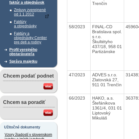
faktúr a objednávok
Trenčín
Zmluvy zverejnené
od 1.1.2012
Faktúry
a objednávky
58/2023
FINAL-CD
45960
Bratislava spol.
Faktúry a
s r.o.
objednávky Centier
Škultétyho
pre deti a rodiny
437/18, 958 01
Profil verejného
Partizánske
obstarávateľa
Správa majetku
47/2023
ADVES s.r.o.
31438
Chcem podať podnet
Zlatovská 27,
911 01 Trenčín
66/2023
HAKO, a.s.
36378
Chcem sa poradiť
Štefánikova
1361/4, 031 01
Liptovský
Mikuláš
Užitočné dokumenty
Vzory žiadostí v slovenskom