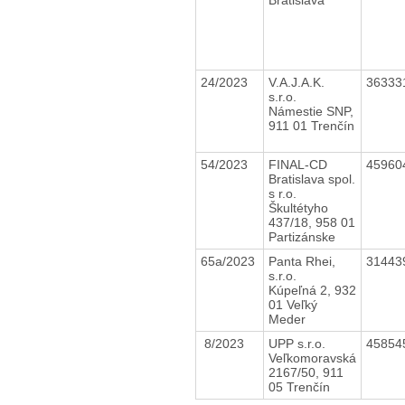
24/2023
V.A.J.A.K.
36333
s.r.o.
Námestie SNP,
911 01 Trenčín
54/2023
FINAL-CD
45960
Bratislava spol.
s r.o.
Škultétyho
437/18, 958 01
Partizánske
65a/2023
Panta Rhei,
31443
s.r.o.
Kúpeľná 2, 932
01 Veľký
Meder
8/2023
UPP s.r.o.
45854
Veľkomoravská
2167/50, 911
05 Trenčín