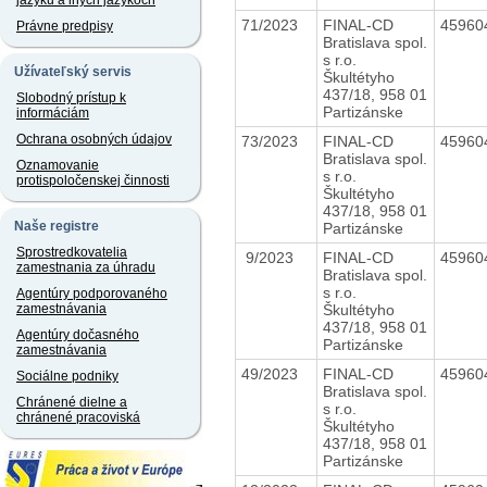
jazyku a iných jazykoch
71/2023
FINAL-CD
45960
Právne predpisy
Bratislava spol.
s r.o.
Užívateľský servis
Škultétyho
437/18, 958 01
Slobodný prístup k
Partizánske
informáciám
Ochrana osobných údajov
73/2023
FINAL-CD
45960
Bratislava spol.
Oznamovanie
s r.o.
protispoločenskej činnosti
Škultétyho
437/18, 958 01
Naše registre
Partizánske
Sprostredkovatelia
9/2023
FINAL-CD
45960
zamestnania za úhradu
Bratislava spol.
s r.o.
Agentúry podporovaného
Škultétyho
zamestnávania
437/18, 958 01
Agentúry dočasného
Partizánske
zamestnávania
49/2023
FINAL-CD
45960
Sociálne podniky
Bratislava spol.
Chránené dielne a
s r.o.
chránené pracoviská
Škultétyho
437/18, 958 01
Partizánske