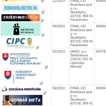
12/2023
FINAL-CD
45960
Bratislava spol.
s r.o.
Škultétyho
437/18, 958 01
Partizánske
68/2023
FINAL-CD
45960
Bratislava spol.
s r.o.
Škultétyho
437/18, 958 01
Partizánske
62/2023
HAKO, a.s.
36378
Štefánikova
1361/4, 031 01
Liptovský
Mikuláš
55/2023
FINAL-CD
45960
Bratislava spol.
s r.o.
Škultétyho
437/18, 958 01