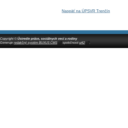
Naspäť na ÚPSVR Trenčín
Copyright ©
Ústredie práce, sociálnych vecí a rodiny
Generuje
redakčný systém BUXUS CMS
spoločnosti
ui42
.