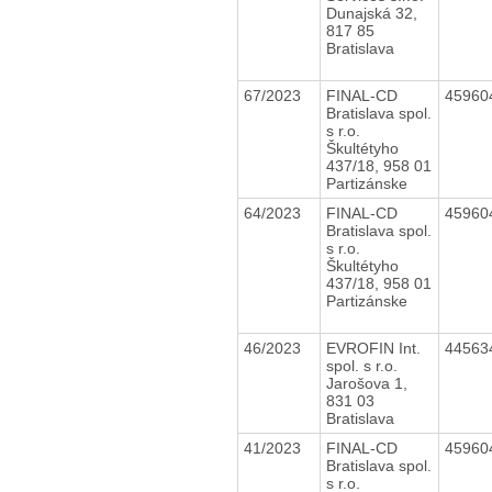
Dunajská 32,
817 85
Bratislava
67/2023
FINAL-CD
45960
Bratislava spol.
s r.o.
Škultétyho
437/18, 958 01
Partizánske
64/2023
FINAL-CD
45960
Bratislava spol.
s r.o.
Škultétyho
437/18, 958 01
Partizánske
46/2023
EVROFIN Int.
44563
spol. s r.o.
Jarošova 1,
831 03
Bratislava
41/2023
FINAL-CD
45960
Bratislava spol.
s r.o.