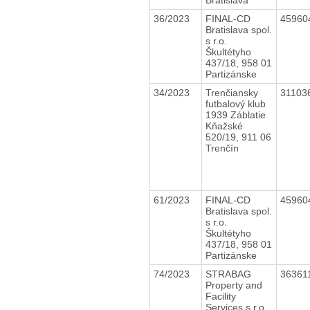
36/2023
FINAL-CD
45960
Bratislava spol.
s r.o.
Škultétyho
437/18, 958 01
Partizánske
34/2023
Trenčiansky
31103
futbalový klub
1939 Záblatie
Kňažské
520/19, 911 06
Trenčín
61/2023
FINAL-CD
45960
Bratislava spol.
s r.o.
Škultétyho
437/18, 958 01
Partizánske
74/2023
STRABAG
36361
Property and
Facility
Services s.r.o.