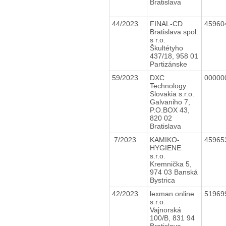
Bratislava
44/2023
FINAL-CD
45960
Bratislava spol.
s r.o.
Škultétyho
437/18, 958 01
Partizánske
59/2023
DXC
00000
Technology
Slovakia s.r.o.
Galvaniho 7,
P.O.BOX 43,
820 02
Bratislava
7/2023
KAMIKO-
45965
HYGIENE
s.r.o.
Kremnička 5,
974 03 Banská
Bystrica
42/2023
lexman.online
51969
s.r.o.
Vajnorská
100/B, 831 94
Bratislava