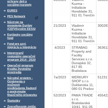
ochrany detí a
Kuzma -
sociálnej kurately
Inštalácie
EURES
Horeblatie 31,
911 01 Trenčín
PES Network
Nástroje na
21/2023
Vladimír
30028
prepojenie Európy
(CEF)/Systém EESSI
Kuzma -
Inštalácie
Európsky sociálny
Horeblatie 31,
fond
911 01 Trenčín
Fond pre azyl,
4/2023
STRABAG
36361
migráciu a integráciu
Property and
Integrovaný
Facility
regionálny operačný
Services s.r.o.
program 2014 - 2020
Dunajská 32,
Operačný program
817 85
Kvalita životného
Bratislava
prostredia
7a/2023
MERKURY
51231
Národné projekty -
SHOP s.r.o.
Oznámenia o
Duklianska 11,
možnosti
predkladania žiadostí
080 01 Prešov
o poskytnutie
52/2023
PAMA TRADE
45542
finančného príspevku
s.r.o.
Štatistiky
Bratislavská
10/41, 911 05
Zverejňovanie zmlúv,