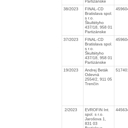
Partizánske
38/2023
FINAL-CD
45960
Bratislava spol.
s r.o.
Škultétyho
437/18, 958 01
Partizánske
37/2023
FINAL-CD
45960
Bratislava spol.
s r.o.
Škultétyho
437/18, 958 01
Partizánske
19/2023
Andrej Beták
51740
Odevná
2554/2, 911 05
Trenčín
2/2023
EVROFIN Int.
44563
spol. s r.o.
Jarošova 1,
831 03
Bratislava