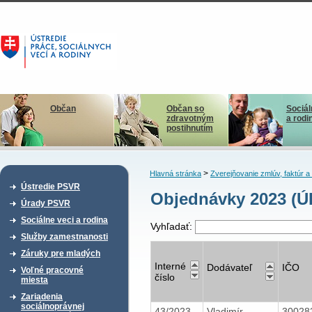
Občan
Občan so
Sociál
zdravotným
a rodi
postihnutím
>
Hlavná stránka
Zverejňovanie zmlúv, faktúr 
Ústredie PSVR
Objednávky 2023 (Ú
Úrady PSVR
Sociálne veci a rodina
Vyhľadať:
Služby zamestnanosti
Záruky pre mladých
Interné
Dodávateľ
IČO
Voľné pracovné
číslo
miesta
Zariadenia
sociálnoprávnej
43/2023
Vladimír
30028