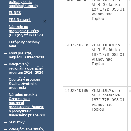
ochrany detí a
M. R. Štefánika
sociálnej kurately
187/177B, 093 01
EURES
Vranov nad
Topľou
PES Network
Nástroje na
prepojenie Európy
(CEF)/Systém EESSI
Európsky sociálny
1402240218
ZEMEDEA s.r.o.
fond
M. R. Štefánika
Fond pre azyl,
187/177B, 093 01
migráciu a integráciu
Vranov nad
Topľou
Integrovaný
regionálny operačný
program 2014 - 2020
Operačný program
Kvalita životného
prostredia
1402240186
ZEMEDEA s.r.o.
M. R. Štefánika
Národné projekty -
Oznámenia o
187/177B, 093 01
možnosti
Vranov nad
predkladania žiadostí
Topľou
o poskytnutie
finančného príspevku
Štatistiky
Zverejňovanie zmlúv,