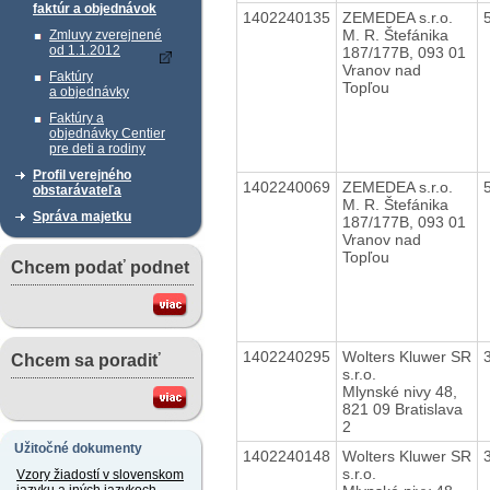
faktúr a objednávok
1402240135
ZEMEDEA s.r.o.
M. R. Štefánika
Zmluvy zverejnené
od 1.1.2012
187/177B, 093 01
Vranov nad
Faktúry
Topľou
a objednávky
Faktúry a
objednávky Centier
pre deti a rodiny
Profil verejného
1402240069
ZEMEDEA s.r.o.
obstarávateľa
M. R. Štefánika
Správa majetku
187/177B, 093 01
Vranov nad
Topľou
Chcem podať podnet
1402240295
Wolters Kluwer SR
Chcem sa poradiť
s.r.o.
Mlynské nivy 48,
821 09 Bratislava
2
Užitočné dokumenty
1402240148
Wolters Kluwer SR
s.r.o.
Vzory žiadostí v slovenskom