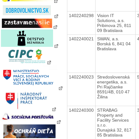
1402240298
Vision IT
Solutions, a.s.
Pribinova 25, 811
09 Bratislava
1402240021
SWAN, a.s.
Borská 6, 841 04
Bratislava
1402240023
Stredoslovenská
energetika, a.s.
Pri Rajčianke
8591/4B, 010 47
Žilina
1402240300
STRABAG
Property and
Facility Services
s.r.o.
Dunajská 32, 817
85 Bratislava