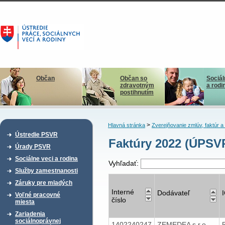
Občan
Občan so
Sociál
zdravotným
a rodi
postihnutím
>
Hlavná stránka
Zverejňovanie zmlúv, faktúr 
Ústredie PSVR
Faktúry 2022 (ÚPSV
Úrady PSVR
Sociálne veci a rodina
Vyhľadať:
Služby zamestnanosti
Záruky pre mladých
Interné
Dodávateľ
Voľné pracovné
číslo
miesta
Zariadenia
sociálnoprávnej
1402240247
ZEMEDEA s.r.o.