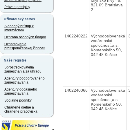
Mlynské nivy 48,
jazyku a iných jazykoch
821 09 Bratislava
Právne predpisy
2
Užívateľský servis
Slobodný prístup k
informáciám
1402240222
Východoslovenská
Ochrana osobných údajov
vodárenská
Oznamovanie
spoločnosť,a.s.
protispoločenskej činnosti
Komenského 50,
042 48 Košice
Naše registre
Sprostredkovatelia
zamestnania za úhradu
Agentúry podporovaného
zamestnávania
Agentúry dočasného
1402240066
Východoslovenská
zamestnávania
vodárenská
spoločnosť,a.s.
Sociálne podniky
Komenského 50,
Chránené dielne a
042 48 Košice
chránené pracoviská