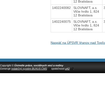
12 Bratislava
1402240082
SLOVNAFT, a.s.
Vlčie hrdlo 1, 824
12 Bratislava
1402240075
SLOVNAFT, a.s.
Vlčie hrdlo 1, 824
12 Bratislava
Naspäť na ÚPSVR Vranov nad Topľ
Copyright ©
Ústredie práce, sociálnych vecí a rodiny
Generuje
redakčný systém BUXUS CMS
spoločnosti
ui42
.