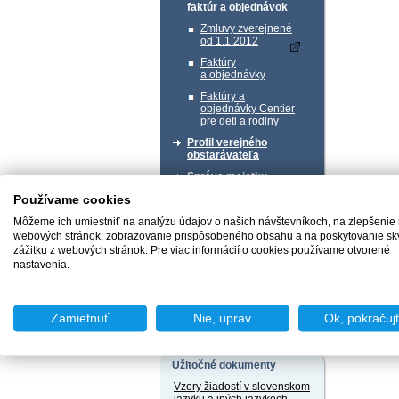
faktúr a objednávok
Zmluvy zverejnené
od 1.1.2012
Faktúry
a objednávky
Faktúry a
objednávky Centier
pre deti a rodiny
Profil verejného
obstarávateľa
Správa majetku
Používame cookies
Chcem podať podnet
Môžeme ich umiestniť na analýzu údajov o našich návštevníkoch, na zlepšenie
webových stránok, zobrazovanie prispôsobeného obsahu a na poskytovanie sk
zážitku z webových stránok. Pre viac informácií o cookies používame otvorené
nastavenia.
Chcem sa poradiť
Zamietnuť
Nie, uprav
Ok, pokračuj
Užitočné dokumenty
Vzory žiadostí v slovenskom