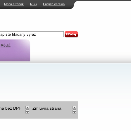
Mapa stránok
RSS
English version
Médiá
na bez DPH
Zmluvná strana