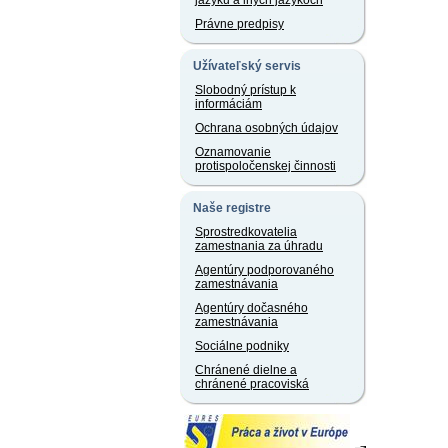
jazyku a iných jazykoch
Právne predpisy
Užívateľský servis
Slobodný prístup k
informáciám
Ochrana osobných údajov
Oznamovanie
protispoločenskej činnosti
Naše registre
Sprostredkovatelia
zamestnania za úhradu
Agentúry podporovaného
zamestnávania
Agentúry dočasného
zamestnávania
Sociálne podniky
Chránené dielne a
chránené pracoviská