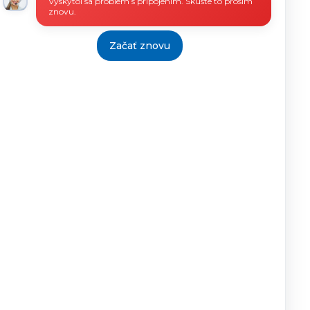
Vyskytol sa problém s pripojením. Skúste to prosím
znovu.
Začať znovu