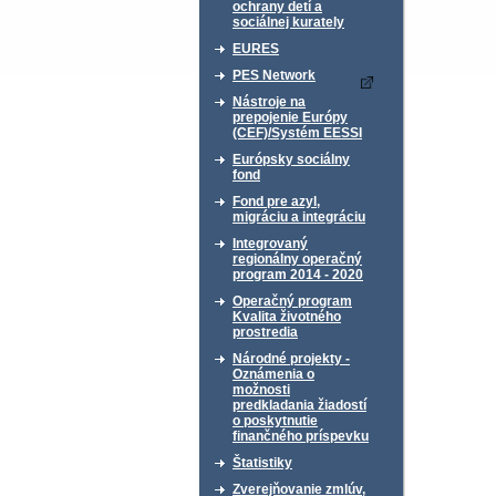
ochrany detí a
sociálnej kurately
EURES
PES Network
Nástroje na
prepojenie Európy
(CEF)/Systém EESSI
Európsky sociálny
fond
Fond pre azyl,
migráciu a integráciu
Integrovaný
regionálny operačný
program 2014 - 2020
Operačný program
Kvalita životného
prostredia
Národné projekty -
Oznámenia o
možnosti
predkladania žiadostí
o poskytnutie
finančného príspevku
Štatistiky
Zverejňovanie zmlúv,