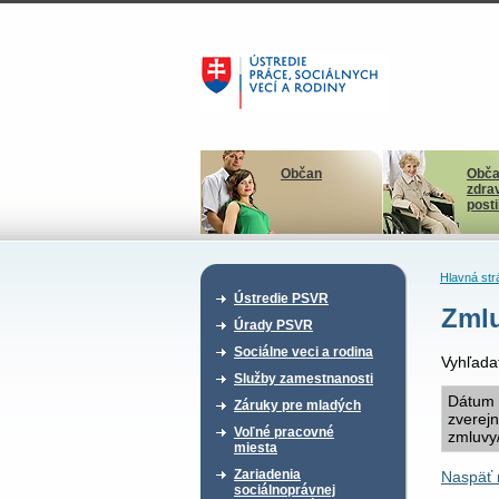
Občan
Obča
zdra
post
Hlavná str
Ústredie PSVR
Zmlu
Úrady PSVR
Sociálne veci a rodina
Vyhľada
Služby zamestnanosti
Dátum
Záruky pre mladých
zverej
Voľné pracovné
zmluvy
miesta
Zariadenia
Naspäť 
sociálnoprávnej