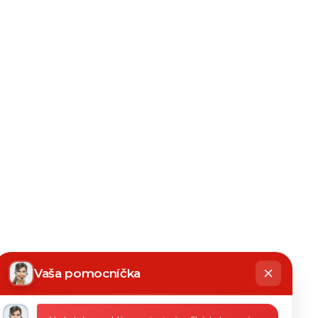
hatbot
íše
Vaša pomocníčka