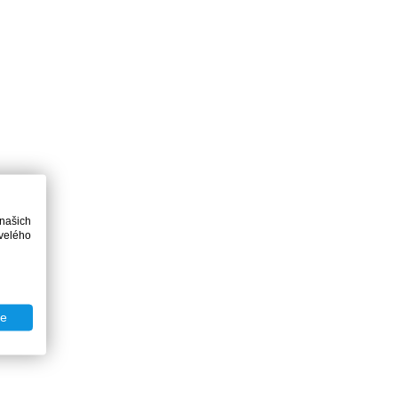
 našich
velého
te