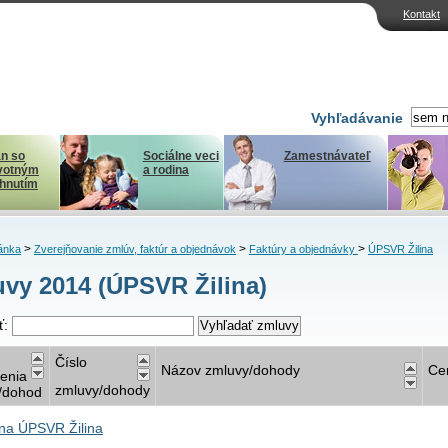
Kontakt
Vyhľadávanie
n so
Sociálne veci
Zamestnávateľ
votným
a rodina
ihnutím
>
>
>
ánka
Zverejňovanie zmlúv, faktúr a objednávok
Faktúry a objednávky
ÚPSVR Žilina
vy 2014 (ÚPSVR Žilina)
ť:
Číslo
Názov zmluvy/dohody
Ce
nenia
zmluvy/dohody
/dohod
na ÚPSVR Žilina