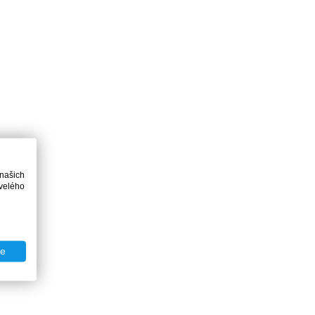
 našich
velého
te