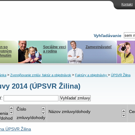
Kontakt
Vyhľadávanie
n so
Sociálne veci
Zamestnávateľ
votným
a rodina
ihnutím
>
>
>
ánka
Zverejňovanie zmlúv, faktúr a objednávok
Faktúry a objednávky
ÚPSVR Žilina
vy 2014 (ÚPSVR Žilina)
ť:
Číslo
Názov zmluvy/dohody
Ce
nenia
zmluvy/dohody
/dohod
na ÚPSVR Žilina