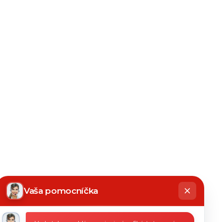
hatbot
íše
Vaša pomocníčka