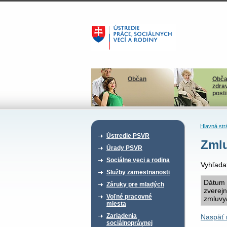
Občan
Obča
zdra
post
Hlavná str
Ústredie PSVR
Zmlu
Úrady PSVR
Sociálne veci a rodina
Vyhľada
Služby zamestnanosti
Dátum
Záruky pre mladých
zverej
Voľné pracovné
zmluvy
miesta
Zariadenia
Naspäť 
sociálnoprávnej