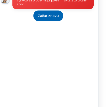
Vyskytol sa problém s pripojením. Skúste to prosím
znovu.
Začať znovu