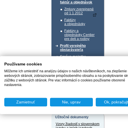
faktúr a objednávok
Zmluvy zverejnené
od 1.1.2012
Faktúry
a objednávky
Faktúry a
objednávky Centier
pre deti a rodiny
Profil verejného
obstarávateľa
Správa majetku
Používame cookies
Chcem podať podnet
Môžeme ich umiestniť na analýzu údajov o našich návštevníkoch, na zlepšenie
webových stránok, zobrazovanie prispôsobeného obsahu a na poskytovanie sk
zážitku z webových stránok. Pre viac informácií o cookies používame otvorené
nastavenia.
Chcem sa poradiť
Zamietnuť
Nie, uprav
Ok, pokračuj
Užitočné dokumenty
Vzory žiadostí v slovenskom