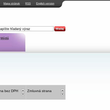
Mapa stránok
RSS
English version
Médiá
na bez DPH
Zmluvná strana