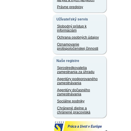
jazyku a iných jazykoch
Právne predpisy
Užívateľský servis
Slobodný prístup k
informáciám
Ochrana osobných údajov
Oznamovanie
protispoločenskej činnosti
Naše registre
Sprostredkovatelia
zamestnania za úhradu
Agentúry podporovaného
zamestnávania
Agentúry dočasného
zamestnávania
Sociálne podniky
Chránené dielne a
chránené pracoviská