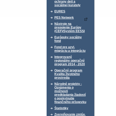
ochrany detí a
sociálnej kurately
EURES
PES Network
Nástroje na
prepojenie Európy
(CEF)/Systém EESSI
Európsky sociálny
fond
Fond pre azyl,
migráciu a integráciu
Integrovaný
regionálny operačný
program 2014 - 2020
Operačný program
Kvalita životného
prostredia
Národné projekty -
Oznámenia o
možnosti
predkladania žiadostí
o poskytnutie
finančného príspevku
Štatistiky
Zverejňovanie zmlúv,