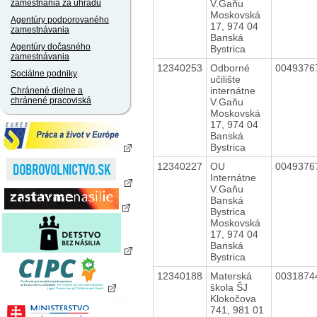
V.Gaňu
zamestnania za úhradu
Moskovská
Agentúry podporovaného
17, 974 04
zamestnávania
Banská
Agentúry dočasného
Bystrica
zamestnávania
12340253
Odborné
004937
Sociálne podniky
učilište
internátne
Chránené dielne a
chránené pracoviská
V.Gaňu
Moskovská
17, 974 04
Banská
Bystrica
12340227
OU
004937
Internátne
V.Gaňu
Banská
Bystrica
Moskovská
17, 974 04
Banská
Bystrica
12340188
Materská
003187
škola ŠJ
Klokočova
741, 981 01