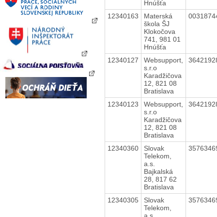
Hnúšťa
12340163
Materská
003187
škola ŠJ
Klokočova
741, 981 01
Hnúšťa
12340127
Websupport,
364219
s.r.o
Karadžičova
12, 821 08
Bratislava
12340123
Websupport,
364219
s.r.o
Karadžičova
12, 821 08
Bratislava
12340360
Slovak
357634
Telekom,
a.s.
Bajkalská
28, 817 62
Bratislava
12340305
Slovak
357634
Telekom,
a.s.