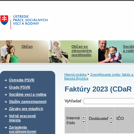
Občan
Občan so
Sociál
zdravotným
a rodi
postihnutím
>
Hlavná stránka
Zverejňovanie zmlúv, faktúr 
Banská Bystrica
Ústredie PSVR
Faktúry 2023 (CDaR 
Úrady PSVR
Sociálne veci a rodina
Vyhľadať:
Služby zamestnanosti
Záruky pre mladých
Voľné pracovné
Interné
Dodávateľ
IČO
miesta
číslo
Zariadenia
sociálnoprávnej