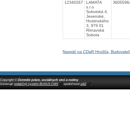
12340267
LAMATA
360559
s.r.o
Sobotská 4,
Jesenské,
Hostinského
3, 979 01
Rimavská
Sobota
Naspäť na CDaR Hnúšťa, Budovateľ
Copyright ©
Ústredie práce, sociálnych vecí a rodiny
Generuje
redakčný systém BUXUS CMS
spoločnosti
ui42
.