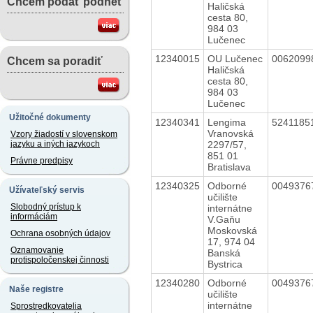
Chcem podať podnet
Haličská
cesta 80,
984 03
Lučenec
12340015
OU Lučenec
006209
Chcem sa poradiť
Haličská
cesta 80,
984 03
Lučenec
Užitočné dokumenty
12340341
Lengima
5241185
Vranovská
Vzory žiadostí v slovenskom
2297/57,
jazyku a iných jazykoch
851 01
Právne predpisy
Bratislava
12340325
Odborné
004937
Užívateľský servis
učilište
Slobodný prístup k
internátne
informáciám
V.Gaňu
Moskovská
Ochrana osobných údajov
17, 974 04
Oznamovanie
Banská
protispoločenskej činnosti
Bystrica
12340280
Odborné
004937
Naše registre
učilište
internátne
Sprostredkovatelia