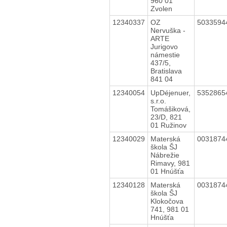
960 01
Zvolen
12340337
OZ
503359
Nervuška -
ARTE
Jurigovo
námestie
437/5,
Bratislava
841 04
12340054
UpDéjenuer,
535286
s.r.o.
Tomášiková,
23/D, 821
01 Ružinov
12340029
Materská
003187
škola ŠJ
Nábrežie
Rimavy, 981
01 Hnúšťa
12340128
Materská
003187
škola ŠJ
Klokočova
741, 981 01
Hnúšťa