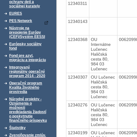
ochrany detí a
12340311
sociálnej kurately
EURES
PES Network
12340143
Nástroje na
prepojenie Európy
(CEF)/Systém EESSI
12340368
OU
006209
Internátne
Európsky sociálny
fond
Lučenec
Haličská
Fond pre azyl,
cesta 80,
migráciu a integráciu
984 03
Integrovaný
Lučenec
regionálny operačný
program 2014 - 2020
12340307
OU Lučenec
006209
Haličská
Operačný program
cesta 80,
Kvalita životného
984 03
prostredia
Lučenec
Národné projekty -
Oznámenia o
12340276
OU Lučenec
006209
možnosti
Haličská
predkladania žiadostí
cesta 80,
o poskytnutie
984 03
finančného príspevku
Lučenec
Štatistiky
12340199
OU Lučenec
006209
Zverejňovanie zmlúv,