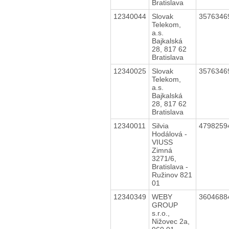
Bratislava
12340044
Slovak
357634
Telekom,
a.s.
Bajkalská
28, 817 62
Bratislava
12340025
Slovak
357634
Telekom,
a.s.
Bajkalská
28, 817 62
Bratislava
12340011
Silvia
479825
Hodálová -
VIUSS
Zimná
3271/6,
Bratislava -
Ružinov 821
01
12340349
WEBY
360468
GROUP
s.r.o.,
Nižovec 2a,