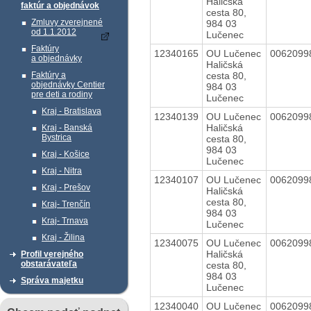
Haličská
faktúr a objednávok
cesta 80,
Zmluvy zverejnené
984 03
od 1.1.2012
Lučenec
Faktúry
12340165
OU Lučenec
006209
a objednávky
Haličská
cesta 80,
Faktúry a
objednávky Centier
984 03
pre deti a rodiny
Lučenec
Kraj - Bratislava
12340139
OU Lučenec
006209
Haličská
Kraj - Banská
Bystrica
cesta 80,
984 03
Kraj - Košice
Lučenec
Kraj - Nitra
12340107
OU Lučenec
006209
Kraj - Prešov
Haličská
cesta 80,
Kraj- Trenčín
984 03
Kraj- Trnava
Lučenec
Kraj - Žilina
12340075
OU Lučenec
006209
Haličská
Profil verejného
obstarávateľa
cesta 80,
984 03
Správa majetku
Lučenec
12340040
OU Lučenec
006209