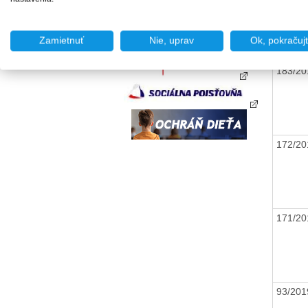
Zamietnuť
Nie, uprav
Ok, pokračuj
183/2
172/2
171/2
93/20