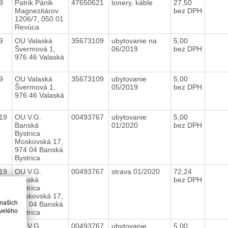
19
Patrik Pánik
47650621
tonery, káble
27,50
Magnezitárov
bez DPH
1206/7, 050 01
Revúca
19
OU Valaská
35673109
ubytovanie na
5,00
Švermová 1,
06/2019
bez DPH
976 46 Valaská
19
OU Valaská
35673109
ubytovanie
5,00
Švermová 1,
05/2019
bez DPH
976 46 Valaská
019
OU V.G.
00493767
ubytovanie
5,00
Banská
01/2020
bez DPH
Bystrica
Moskovská 17,
974 04 Banská
Bystrica
019
OU V.G.
00493767
strava 01/2020
72,24
Banská
bez DPH
Bystrica
Moskovská 17,
 našich
974 04 Banská
velého
Bystrica
019
OU V.G.
00493767
ubytovanie
5,00