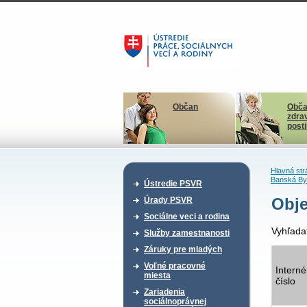
Občan
Obča
zdra
post
Hlavná str
Banská By
Ústredie PSVR
Obje
Úrady PSVR
Sociálne veci a rodina
Vyhľada
Služby zamestnanosti
Záruky pre mladých
Voľné pracovné
Interné
miesta
číslo
Zariadenia
sociálnoprávnej