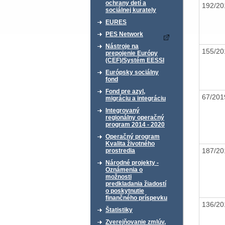
ochrany detí a
192/2
sociálnej kurately
EURES
PES Network
Nástroje na
155/2
prepojenie Európy
(CEF)/Systém EESSI
Európsky sociálny
fond
Fond pre azyl,
67/20
migráciu a integráciu
Integrovaný
regionálny operačný
program 2014 - 2020
Operačný program
Kvalita životného
187/2
prostredia
Národné projekty -
Oznámenia o
možnosti
predkladania žiadostí
o poskytnutie
finančného príspevku
136/2
Štatistiky
Zverejňovanie zmlúv,