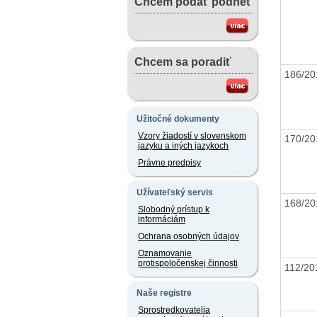
Chcem podať podnet
Chcem sa poradiť
186/2
Užitočné dokumenty
Vzory žiadostí v slovenskom
170/2
jazyku a iných jazykoch
Právne predpisy
Užívateľský servis
168/2
Slobodný prístup k
informáciám
Ochrana osobných údajov
Oznamovanie
protispoločenskej činnosti
112/2
Naše registre
Sprostredkovatelia