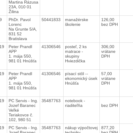
Martina Rázusa
23A, 010 01
Žilina
19
PhDr. Pavol
50441833
manažérske
126,00
Lorenc
školenie
bez DPH
Na Grunte 5/A,
831 52
Bratislava
019
Peter Prandl
41306546
posteľ, 2 ks
306,00
APP
matrace -
vrátane
1. mája 550,
skupiny
DPH
981 01 Hnúšťa
Hviezdička
019
Peter Prandl
41306546
písací stôl --
57,00
APP
ekonomický úsek
vrátane
1. mája 550,
Hnúšťa
DPH
981 01 Hnúšťa
019
PC Servis - Ing.
35487763
notebook -
Jozef Baranec
riaditeľňa
bez DPH
Veľké
Teriakovce č.
102, 980 51
019
PC Servis - Ing.
35487763
nákup výpočtovej
877,20
Jozef Baranec
techniky
bez DPH