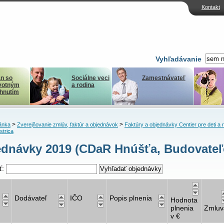
Kontakt
Vyhľadávanie
n so
Sociálne veci
Zamestnávateľ
votným
a rodina
ihnutím
>
>
ánka
Zverejňovanie zmlúv, faktúr a objednávok
Faktúry a objednávky Centier pre deti a 
strica
dnávky 2019 (CDaR Hnúšťa, Budovateľo
ť:
Dodávateľ
IČO
Popis plnenia
Hodnota
plnenia
Zmluv
v €