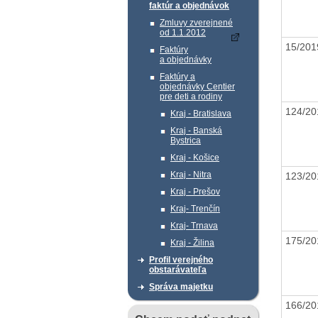
faktúr a objednávok
Zmluvy zverejnené
od 1.1.2012
15/20
Faktúry
a objednávky
Faktúry a
objednávky Centier
pre deti a rodiny
124/2
Kraj - Bratislava
Kraj - Banská
Bystrica
Kraj - Košice
Kraj - Nitra
123/2
Kraj - Prešov
Kraj- Trenčín
Kraj- Trnava
175/2
Kraj - Žilina
Profil verejného
obstarávateľa
Správa majetku
166/2