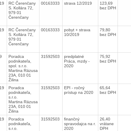
019
RC Čerenčany
00163333
strava 12/2019
123,69
S. Kollára 72,
bez DPH
979 01
Čerenčany
019
RC Čerenčany
00163333
pobyt + strava
79,80
S. Kollára 72,
10/2019
bez DPH
979 01
Čerenčany
19
Poradca
31592503
predplatné
75,92
podnikateľa,
Práca, mzdy -
bez DPH
spol. s.r.o.
2020
Martina Rázusa
23A, 010 01
Žilina
019
Poradca
31592503
EPI - ročný
65,64
podnikateľa,
prístup na 2020
bez DPH
s.r.o.
Martina Rázusa
23A, 010 01
Žilina
019
Poradca
31592503
finančný
26,40
podnikateľa,
spravodajca na r.
vrátane
s.r.o.
2020
DPH