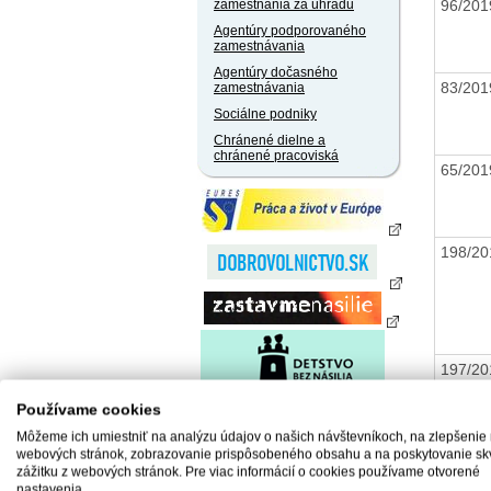
96/20
zamestnania za úhradu
Agentúry podporovaného
zamestnávania
Agentúry dočasného
83/20
zamestnávania
Sociálne podniky
Chránené dielne a
chránené pracoviská
65/20
198/2
197/2
Používame cookies
Môžeme ich umiestniť na analýzu údajov o našich návštevníkoch, na zlepšenie
webových stránok, zobrazovanie prispôsobeného obsahu a na poskytovanie sk
zážitku z webových stránok. Pre viac informácií o cookies používame otvorené
184/2
nastavenia.