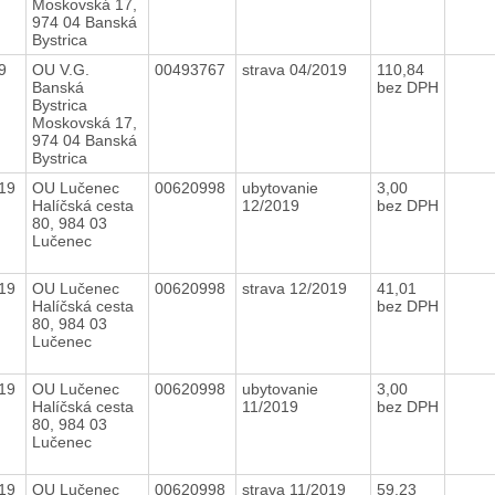
Moskovská 17,
974 04 Banská
Bystrica
19
OU V.G.
00493767
strava 04/2019
110,84
Banská
bez DPH
Bystrica
Moskovská 17,
974 04 Banská
Bystrica
019
OU Lučenec
00620998
ubytovanie
3,00
Halíčská cesta
12/2019
bez DPH
80, 984 03
Lučenec
019
OU Lučenec
00620998
strava 12/2019
41,01
Halíčská cesta
bez DPH
80, 984 03
Lučenec
019
OU Lučenec
00620998
ubytovanie
3,00
Halíčská cesta
11/2019
bez DPH
80, 984 03
Lučenec
019
OU Lučenec
00620998
strava 11/2019
59,23