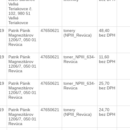
Veľké
Teriakovce č.
102, 980 51
Veľké
Teriakovce
019
Patrik Pánik
47650621
tonery
48,40
Magnezitárov
(NPIII_Revúca)
bez DPH
1206/7, 050 01
Revúca
019
Patrik Pánik
47650621
toner_NPIII_634-
11,60
Magnezitárov
Revúca
bez DPH
1206/7, 050 01
Revúca
019
Patrik Pánik
47650621
toner_NPIII_634-
25,70
Magnezitárov
Revúca
bez DPH
1206/7, 050 01
Revúca
019
Patrik Pánik
47650621
tonery
24,70
Magnezitárov
(NPIII_Revúca)
bez DPH
1206/7, 050 01
Revúca