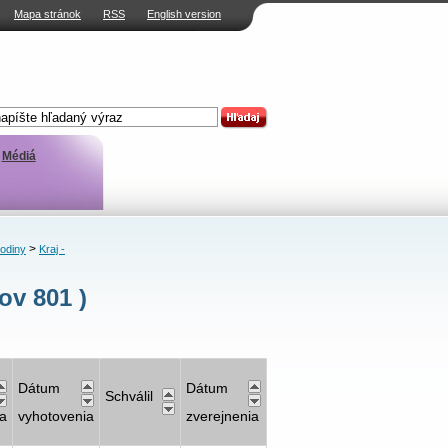
Mapa stránok
RSS
English version
Médiá
>
rodiny
Kraj -
v 801 )
Dátum
Dátum
Schválil
a
vyhotovenia
zverejnenia