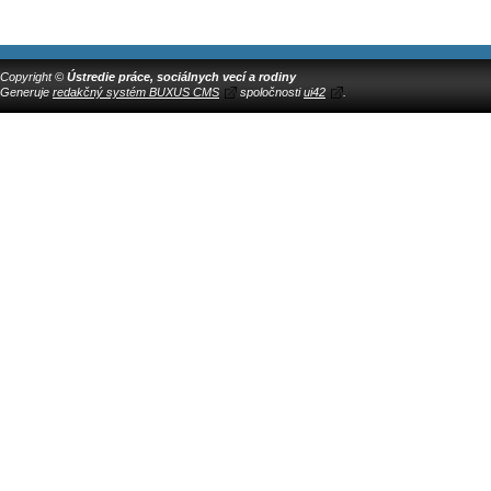
Copyright ©
Ústredie práce, sociálnych vecí a rodiny
Generuje
redakčný systém BUXUS CMS
spoločnosti
ui42
.