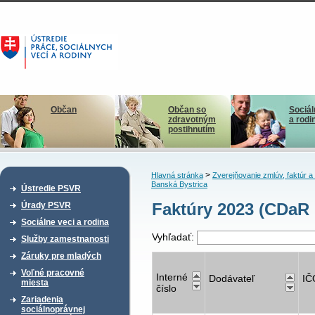
Občan
Občan so
Sociál
zdravotným
a rodi
postihnutím
>
Hlavná stránka
Zverejňovanie zmlúv, faktúr 
Banská Bystrica
Ústredie PSVR
Faktúry 2023 (CDaR 
Úrady PSVR
Sociálne veci a rodina
Vyhľadať:
Služby zamestnanosti
Záruky pre mladých
Voľné pracovné
Interné
Dodávateľ
IČ
miesta
číslo
Zariadenia
sociálnoprávnej