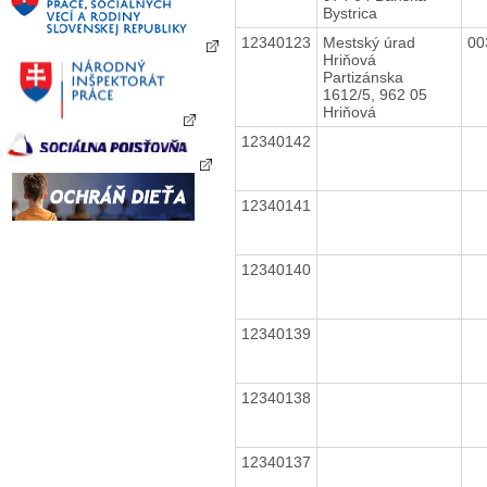
Bystrica
12340123
Mestský úrad
00
Hriňová
Partizánska
1612/5, 962 05
Hriňová
12340142
12340141
12340140
12340139
12340138
12340137