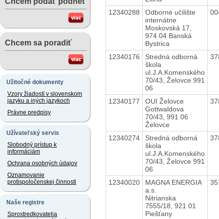
Chcem podať podnet
12340288
Odborné učilište
00
internátne
Moskovská 17,
974 04 Banská
Chcem sa poradiť
Bystrica
12340176
Stredná odborná
37
škola
ul.J.A.Komenského
70/43, Želovce 991
Užitočné dokumenty
06
Vzory žiadostí v slovenskom
12340177
OUI Želovce
37
jazyku a iných jazykoch
Gottwaldova
Právne predpisy
70/43, 991 06
Želovce
Užívateľský servis
12340274
Stredná odborná
37
Slobodný prístup k
škola
informáciám
ul.J.A.Komenského
70/43, Želovce 991
Ochrana osobných údajov
06
Oznamovanie
12340020
MAGNA ENERGIA
35
protispoločenskej činnosti
a.s.
Nitrianska
Naše registre
7555/18, 921 01
Piešťany
Sprostredkovatelia