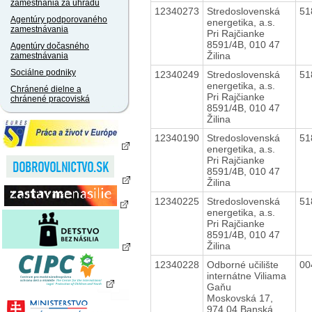
zamestnania za úhradu
12340273
Stredoslovenská
51
Agentúry podporovaného
energetika, a.s.
zamestnávania
Pri Rajčianke
8591/4B, 010 47
Agentúry dočasného
Žilina
zamestnávania
Sociálne podniky
12340249
Stredoslovenská
51
energetika, a.s.
Chránené dielne a
Pri Rajčianke
chránené pracoviská
8591/4B, 010 47
Žilina
12340190
Stredoslovenská
51
energetika, a.s.
Pri Rajčianke
8591/4B, 010 47
Žilina
12340225
Stredoslovenská
51
energetika, a.s.
Pri Rajčianke
8591/4B, 010 47
Žilina
12340228
Odborné učilište
00
internátne Viliama
Gaňu
Moskovská 17,
974 04 Banská