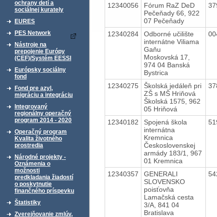
ochrany detí a
12340056
Fórum RaZ DeD
37
sociálnej kurately
Pečeňady 66, 922
07 Pečeňady
EURES
PES Network
12340284
Odborné učilište
00
internátne Viliama
Nástroje na
Gaňu
prepojenie Európy
Moskovská 17,
(CEF)/Systém EESSI
974 04 Banská
Európsky sociálny
Bystrica
fond
12340275
Školská jedáleň pri
37
Fond pre azyl,
ZŠ s MŠ Hriňová
migráciu a integráciu
Školská 1575, 962
Integrovaný
05 Hriňová
regionálny operačný
program 2014 - 2020
12340182
Spojená škola
51
internátna
Operačný program
Kremnica
Kvalita životného
Československej
prostredia
armády 183/1, 967
Národné projekty -
01 Kremnica
Oznámenia o
možnosti
12340357
GENERALI
54
predkladania žiadostí
SLOVENSKO
o poskytnutie
poisťovňa
finančného príspevku
Lamačská cesta
Štatistiky
3/A, 841 04
Bratislava
Zverejňovanie zmlúv,