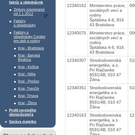
faktúr a objednávok
12340162
Ministerstvo práce,
00
Zmluvy zverejnené
sociálnych vecí a
od 1.1.2012
rodiny
Špitálska 4-6, 816
Faktúry
43 Bratislava
a objednávky
12340075
Ministerstvo práce,
00
Faktúry a
objednávky Centier
sociálnych vecí a
pre deti a rodiny
rodiny
Špitálska 4-6, 816
Kraj - Bratislava
43 Bratislava
Kraj - Banská
Bystrica
12340307
Stredoslovenská
51
energetika, a.s.
Kraj - Košice
Pri Rajčianke
Kraj - Nitra
8591/4B, 010 47
Žilina
Kraj - Prešov
12340351
Stredoslovenská
51
Kraj- Trenčín
energetika a.s.
Kraj- Trnava
Pri Rajčianke
8591/4B, 010 47
Kraj - Žilina
Žilina
Profil verejného
obstarávateľa
12340163
Stredoslovenská
12
energetika, a.s.
Správa majetku
Pri Rajčianke
8591/4B, 010 47
Žilina