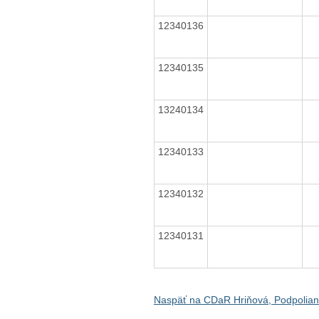
12340136
12340135
13240134
12340133
12340132
12340131
Naspäť na CDaR Hriňová, Podpolia