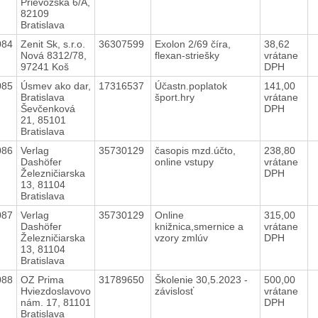
Prievozská 6/A,
82109
Bratislava
084
Zenit Sk, s.r.o.
36307599
Exolon 2/69 číra,
38,62
Nová 8312/78,
flexan-striešky
vrátane
97241 Koš
DPH
085
Úsmev ako dar,
17316537
Účastn.poplatok
141,00
Bratislava
šport.hry
vrátane
Ševčenková
DPH
21, 85101
Bratislava
086
Verlag
35730129
časopis mzd.účto,
238,80
Dashöfer
online vstupy
vrátane
Železničiarska
DPH
13, 81104
Bratislava
087
Verlag
35730129
Online
315,00
Dashöfer
knižnica,smernice a
vrátane
Železničiarska
vzory zmlúv
DPH
13, 81104
Bratislava
088
OZ Prima
31789650
Školenie 30,5.2023 -
500,00
Hviezdoslavovo
závislosť
vrátane
nám. 17, 81101
DPH
Bratislava