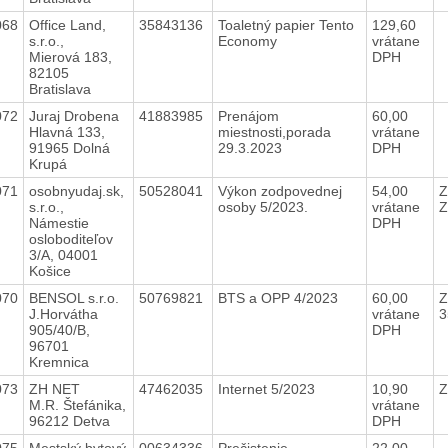
068
Office Land,
35843136
Toaletný papier Tento
129,60
s.r.o.,
Economy
vrátane
Mierová 183,
DPH
82105
Bratislava
072
Juraj Drobena
41883985
Prenájom
60,00
Hlavná 133,
miestnosti,porada
vrátane
91965 Dolná
29.3.2023
DPH
Krupá
071
osobnyudaj.sk,
50528041
Výkon zodpovednej
54,00
Z
s.r.o.,
osoby 5/2023.
vrátane
Z
Námestie
DPH
osloboditeľov
3/A, 04001
Košice
070
BENSOL s.r.o.
50769821
BTS a OPP 4/2023
60,00
Z
J.Horvátha
vrátane
3
905/40/B,
DPH
96701
Kremnica
073
ZH NET
47462035
Internet 5/2023
10,90
Z
M.R. Štefánika,
vrátane
96212 Detva
DPH
075
Mestský bytový
00634336
Prečistenie
22,00