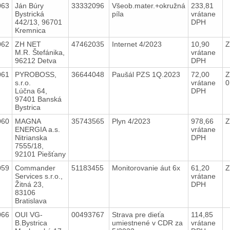
063
Ján Búry
33332096
Všeob.mater.+okružná
233,81
Bystrická
píla
vrátane
442/13, 96701
DPH
Kremnica
062
ZH NET
47462035
Internet 4/2023
10,90
Z
M.R. Štefánika,
vrátane
96212 Detva
DPH
061
PYROBOSS,
36644048
Paušál PZS 1Q.2023
72,00
Z
s.r.o.
vrátane
0
Lúčna 64,
DPH
97401 Banská
Bystrica
060
MAGNA
35743565
Plyn 4/2023
978,66
Z
ENERGIA a.s.
vrátane
Nitrianska
DPH
7555/18,
92101 Piešťany
059
Commander
51183455
Monitorovanie áut 6x
61,20
Z
Services s.r.o.,
vrátane
Žitná 23,
DPH
83106
Bratislava
066
OUI VG-
00493767
Strava pre dieťa
114,85
B.Bystrica
umiestnené v CDR za
vrátane