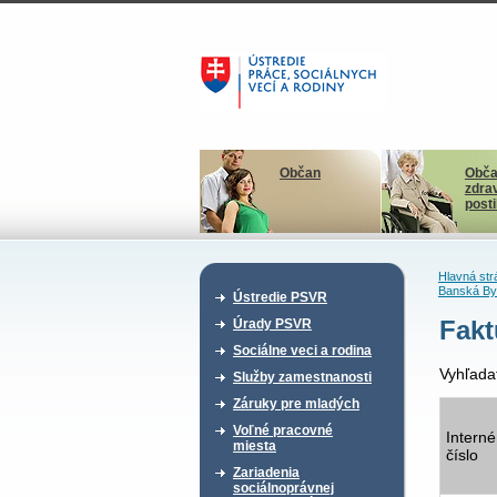
Občan
Obča
zdra
post
Hlavná str
Banská By
Ústredie PSVR
Fakt
Úrady PSVR
Sociálne veci a rodina
Vyhľada
Služby zamestnanosti
Záruky pre mladých
Voľné pracovné
Interné
miesta
číslo
Zariadenia
sociálnoprávnej