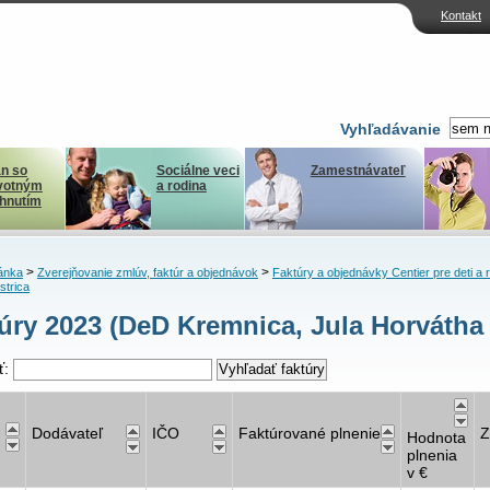
Kontakt
Vyhľadávanie
n so
Sociálne veci
Zamestnávateľ
votným
a rodina
ihnutím
>
>
ánka
Zverejňovanie zmlúv, faktúr a objednávok
Faktúry a objednávky Centier pre deti a 
strica
úry 2023 (DeD Kremnica, Jula Horvátha 
ť:
Dodávateľ
IČO
Faktúrované plnenie
Z
Hodnota
plnenia
v €