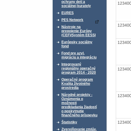
ochrany detí a
12340
sociálnej kurately
EURES
PES Network
12340
Nástroje na
prepojenie Európy
(CEF)/Systém EESSI
12340
Európsky sociálny
fond
Fond pre azyl,
migráciu a integráciu
Integrovaný
regionálny operačný
12340
program 2014 - 2020
Operačný program
Kvalita životného
prostredia
Národné projekty -
12340
Oznámenia o
možnosti
predkladania žiadostí
o poskytnutie
finančného príspevku
12340
Štatistiky
Zverejňovanie zmlúv,