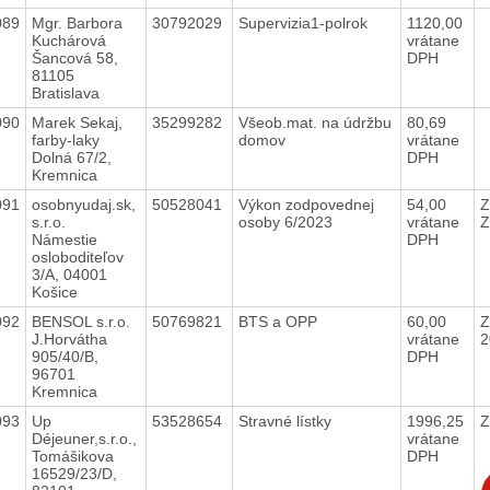
089
Mgr. Barbora
30792029
Supervizia1-polrok
1120,00
Kuchárová
vrátane
Šancová 58,
DPH
81105
Bratislava
090
Marek Sekaj,
35299282
Všeob.mat. na údržbu
80,69
farby-laky
domov
vrátane
Dolná 67/2,
DPH
Kremnica
091
osobnyudaj.sk,
50528041
Výkon zodpovednej
54,00
Z
s.r.o.
osoby 6/2023
vrátane
Z
Námestie
DPH
osloboditeľov
3/A, 04001
Košice
092
BENSOL s.r.o.
50769821
BTS a OPP
60,00
Z
J.Horvátha
vrátane
2
905/40/B,
DPH
96701
Kremnica
093
Up
53528654
Stravné lístky
1996,25
Z
Déjeuner,s.r.o.,
vrátane
Tomášikova
DPH
16529/23/D,
C