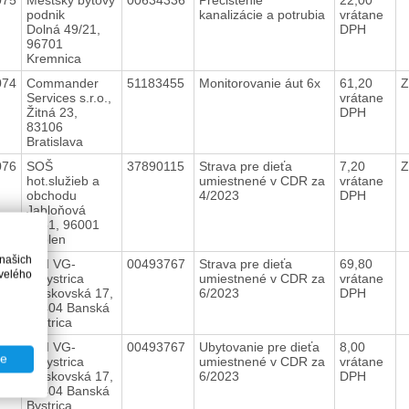
podnik
kanalizácie a potrubia
vrátane
Dolná 49/21,
DPH
96701
Kremnica
074
Commander
51183455
Monitorovanie áut 6x
61,20
Z
Services s.r.o.,
vrátane
Žitná 23,
DPH
83106
Bratislava
076
SOŠ
37890115
Strava pre dieťa
7,20
Z
hot.služieb a
umiestnené v CDR za
vrátane
obchodu
4/2023
DPH
Jabloňová
1351, 96001
Zvolen
 našich
077
OUI VG-
00493767
Strava pre dieťa
69,80
velého
B.Bystrica
umiestnené v CDR za
vrátane
Moskovská 17,
6/2023
DPH
97404 Banská
Bystrica
078
OUI VG-
00493767
Ubytovanie pre dieťa
8,00
te
B.Bystrica
umiestnené v CDR za
vrátane
Moskovská 17,
6/2023
DPH
97404 Banská
Bystrica