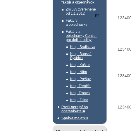
faktúr a objednávok
Zmluvy zverejnené
od 1.1.2012
12340
Faktúry
a objednávky
Faktúry a
objednávky Centier
pre deti a rodiny
Kraj - Bratislava
12340
Kraj - Banská
Bystrica
Kraj - Košice
Kraj - Nitra
12340
Kraj - Prešov
Kraj- Trenčín
Kraj- Trnava
Kraj - Žilina
12340
Profil verejného
obstarávateľa
Správa majetku