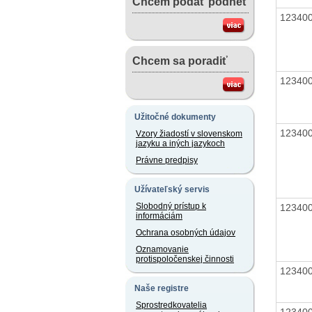
Chcem podať podnet
12340
Chcem sa poradiť
12340
Užitočné dokumenty
12340
Vzory žiadostí v slovenskom
jazyku a iných jazykoch
Právne predpisy
Užívateľský servis
Slobodný prístup k
12340
informáciám
Ochrana osobných údajov
Oznamovanie
protispoločenskej činnosti
12340
Naše registre
Sprostredkovatelia
12340