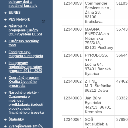
ochrany detí a
12340059
Commander
5118
sociálnej kurately
Services s.r.o.,
Žitná 23,
EURES
83106
PES Network
Bratislava
Nástroje na
12340060
MAGNA
3574
prepojenie Európy
ENERGIA a.s.
(CEF)/Systém EESSI
Nitrianska
Európsky sociálny
7555/18,
fond
92101 Piešťany
Fond pre azyl,
12340061
PYROBOSS,
3664
migráciu a integráciu
s.r.o.
Integrovaný
Lúčna 64,
regionálny operačný
97401 Banská
program 2014 - 2020
Bystrica
Operačný program
12340062
ZH NET
4746
Kvalita životného
M.R. Štefánika,
prostredia
96212 Detva
Národné projekty -
Oznámenia o
12340063
Ján Búry
3333
možnosti
Bystrická
predkladania žiadostí
442/13, 96701
o poskytnutie
Kremnica
finančného príspevku
12340064
SOŠ
3789
Štatistiky
hot.služieb a
Zverejňovanie zmlúv,