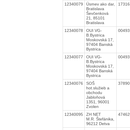
12340079
Úsmev ako dar,
1731
Bratislava
Ševčenková
21, 85101
Bratislava
12340078
OUI VG-
0049
B.Bystrica
Moskovská 17,
97404 Banská
Bystrica
12340077
OUI VG-
0049
B.Bystrica
Moskovská 17,
97404 Banská
Bystrica
12340076
SOŠ
3789
hot.služieb a
obchodu
Jabloňová
1351, 96001
Zvolen
12340095
ZH NET
4746
M.R. Štefánika,
96212 Detva