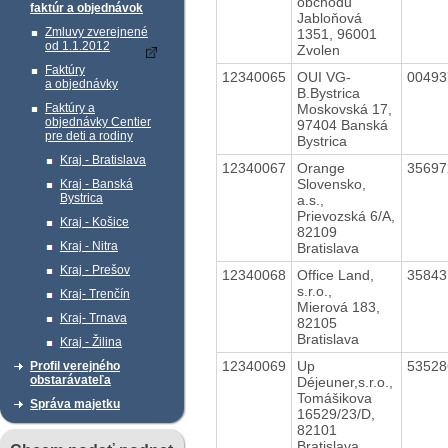
obchodu
faktúr a objednávok
Jabloňová
Zmluvy zverejnené
1351, 96001
od 1.1.2012
Zvolen
Faktúry
12340065
OUI VG-
0049
a objednávky
B.Bystrica
Moskovská 17,
Faktúry a
objednávky Centier
97404 Banská
pre deti a rodiny
Bystrica
Kraj - Bratislava
12340067
Orange
3569
Slovensko,
Kraj - Banská
Bystrica
a.s.,
Prievozská 6/A,
Kraj - Košice
82109
Kraj - Nitra
Bratislava
Kraj - Prešov
12340068
Office Land,
3584
s.r.o.,
Kraj- Trenčín
Mierová 183,
Kraj- Trnava
82105
Bratislava
Kraj - Žilina
12340069
Up
5352
Profil verejného
obstarávateľa
Déjeuner,s.r.o.,
Tomášikova
Správa majetku
16529/23/D,
82101
Bratislava