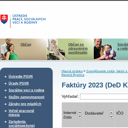
Občan
Občan so
Sociál
zdravotným
a rodi
postihnutím
>
Hlavná stránka
Zverejňovanie zmlúv, faktúr 
Banská Bystrica
Ústredie PSVR
Faktúry 2023 (DeD K
Úrady PSVR
Sociálne veci a rodina
Vyhľadať:
Služby zamestnanosti
Záruky pre mladých
Voľné pracovné
Interné
Dodávateľ
IČO
miesta
číslo
Zariadenia
sociálnoprávnej