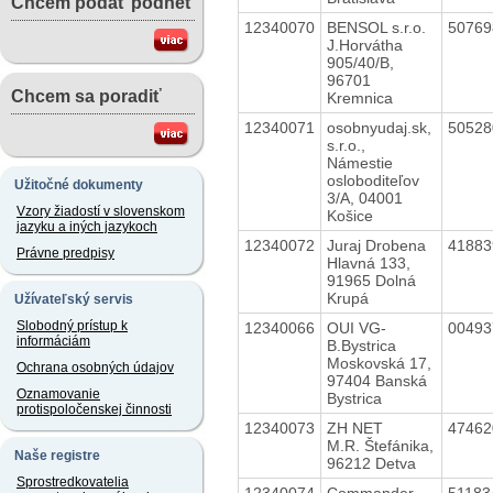
Chcem podať podnet
12340070
BENSOL s.r.o.
5076
J.Horvátha
905/40/B,
96701
Chcem sa poradiť
Kremnica
12340071
osobnyudaj.sk,
5052
s.r.o.,
Námestie
osloboditeľov
Užitočné dokumenty
3/A, 04001
Vzory žiadostí v slovenskom
Košice
jazyku a iných jazykoch
12340072
Juraj Drobena
4188
Právne predpisy
Hlavná 133,
91965 Dolná
Krupá
Užívateľský servis
Slobodný prístup k
12340066
OUI VG-
0049
informáciám
B.Bystrica
Moskovská 17,
Ochrana osobných údajov
97404 Banská
Oznamovanie
Bystrica
protispoločenskej činnosti
12340073
ZH NET
4746
M.R. Štefánika,
Naše registre
96212 Detva
Sprostredkovatelia
12340074
Commander
5118