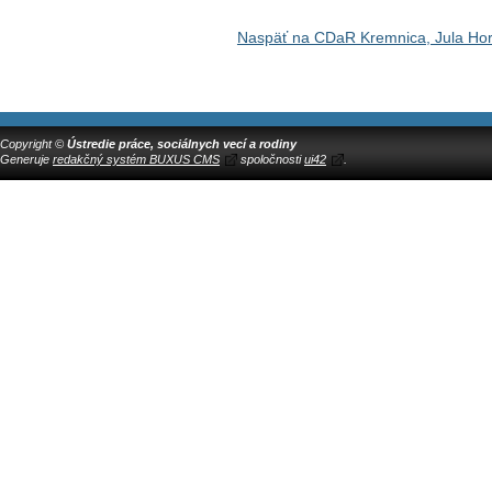
Naspäť na CDaR Kremnica, Jula Hor
Copyright ©
Ústredie práce, sociálnych vecí a rodiny
Generuje
redakčný systém BUXUS CMS
spoločnosti
ui42
.