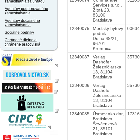
zamestnania za úhradu
Services s.r.o.,
Agentúry podporovaného
Žitná 23,
zamestnávania
83106
Bratislava
Agentúry dočasného
zamestnávania
12340075
Mestský bytový
0063
Sociálne podniky
podnik
Dolná 49/21,
Chránené dielne a
96701
chránené pracoviská
Kremnica
12340087
Verlag
3573
Dashöfer
Železničiarska
13, 81104
Bratislava
12340086
Verlag
3573
Dashöfer
Železničiarska
13, 81104
Bratislava
12340085
Úsmev ako dar,
1731
Bratislava
Ševčenková
21, 85101
Bratislava