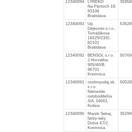
12340094
LYREKO
3595
Na Pántoch 18,
83106
Bratislava
12340093
Up
5352
Déjeuner,s.r.o.,
Tomášikova
16529/23/D,
82101
Bratislava
12340092
BENSOL s.r.o.
5076
J.Horvátha
905/40/B,
96701
Kremnica
12340091
osobnyudaj.sk,
5052
s.r.o.
Námestie
osloboditeľov
3/A, 04001
Košice
12340090
Marek Sekaj,
3529
farby-laky
Dolná 67/2,
Kremnica