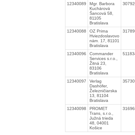
12340089
Mgr. Barbora
3079
Kuchárová
Šancová 58,
81105
Bratislava
12340088
OZ Prima
3178
Hviezdoslavovo
nám. 17, 81101
Bratislava
12340096
Commander
5118
Services s.r.o.,
Žitná 23,
83106
Bratislava
12340097
Verlag
3573
Dashöfer,
Železničiarska
13, 81104
Bratislava
12340098
PROMET
3169
Trans, s.r.o.,
Južná trieda
48, 04001
Košice