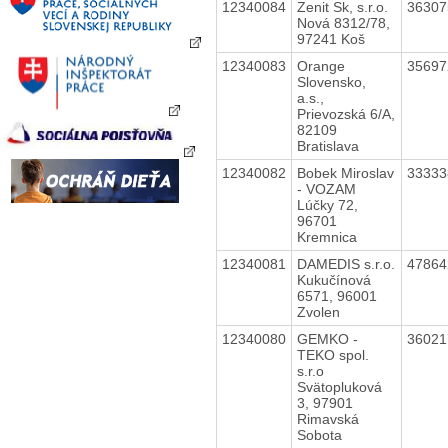
12340084
Zenit Sk, s.r.o.
3630
Nová 8312/78,
97241 Koš
12340083
Orange
3569
Slovensko,
a.s.,
Prievozská 6/A,
82109
Bratislava
12340082
Bobek Miroslav
3333
- VOZAM
Lúčky 72,
96701
Kremnica
12340081
DAMEDIS s.r.o.
4786
Kukučínová
6571, 96001
Zvolen
12340080
GEMKO -
3602
TEKO spol.
s.r.o
Svätopluková
3, 97901
Rimavská
Sobota