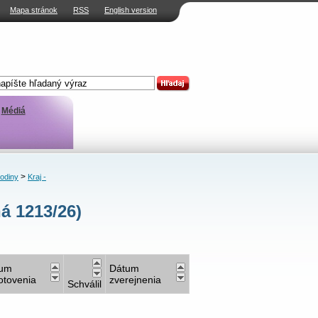
Mapa stránok
RSS
English version
Médiá
>
rodiny
Kraj -
á 1213/26)
tum
Dátum
otovenia
zverejnenia
Schválil