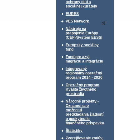
ochrany detí a
sociálnej kurately
EURES
PES Network
Nástroje na
prepojenie Európy
(CEF)/Systém EESSI
Európsky sociálny
fond
Fond pre azyl,
migráciu a integráciu
Integrovaný
regionálny operačný
program 2014 - 2020
Operačný program
Kvalita životného
prostredia
Národné projekty -
Oznámenia o
možnosti
predkladania žiadostí
o poskytnutie
finančného príspevku
Štatistiky
Zverejňovanie zmlúv,