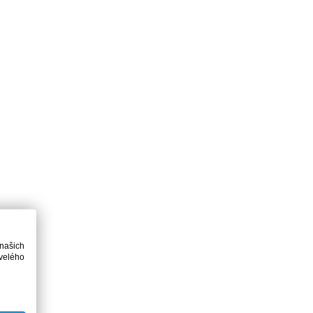
 našich
velého