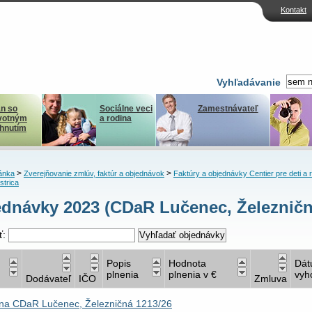
Kontakt
Vyhľadávanie
n so
Sociálne veci
Zamestnávateľ
votným
a rodina
ihnutím
>
>
ánka
Zverejňovanie zmlúv, faktúr a objednávok
Faktúry a objednávky Centier pre deti a 
strica
dnávky 2023 (CDaR Lučenec, Železničn
ť:
Popis
Hodnota
Dá
plnenia
plnenia v €
vyh
Dodávateľ
IČO
Zmluva
na CDaR Lučenec, Železničná 1213/26