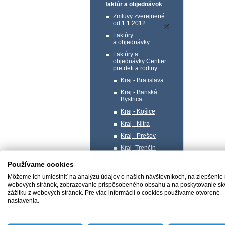
faktúr a objednávok
Zmluvy zverejnené
od 1.1.2012
Faktúry
a objednávky
Faktúry a
objednávky Centier
pre deti a rodiny
Kraj - Bratislava
Kraj - Banská
Bystrica
Kraj - Košice
Kraj - Nitra
Kraj - Prešov
Kraj- Trenčín
Kraj- Trnava
Používame cookies
Kraj - Žilina
Môžeme ich umiestniť na analýzu údajov o našich návštevníkoch, na zlepšenie
Profil verejného
webových stránok, zobrazovanie prispôsobeného obsahu a na poskytovanie sk
obstarávateľa
zážitku z webových stránok. Pre viac informácií o cookies používame otvorené
nastavenia.
Správa majetku