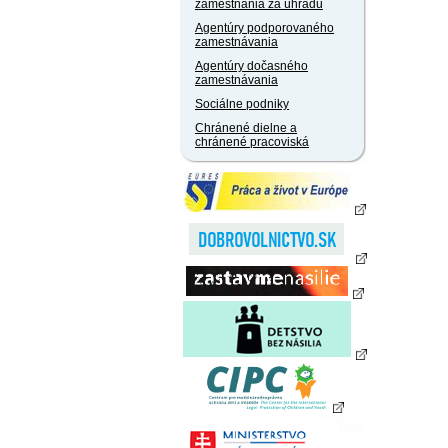
zamestnania za úhradu
Agentúry podporovaného
zamestnávania
Agentúry dočasného
zamestnávania
Sociálne podniky
Chránené dielne a
chránené pracoviská