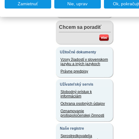
Chcem podať podnet
Zamietnuť
Nie, uprav
Ok, pokračuj
Chcem sa poradiť
Užitočné dokumenty
Vzory žiadostí v slovenskom
jazyku a iných jazykoch
Právne predpisy
Užívateľský servis
Slobodný prístup k
informáciám
Ochrana osobných údajov
Oznamovanie
protispoločenskej činnosti
Naše registre
Sprostredkovatelia