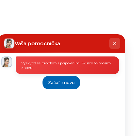
hatbot
íše
Vaša pomocníčka
Vyskytol sa problém s pripojením. Skúste to prosím
znovu.
Začať znovu