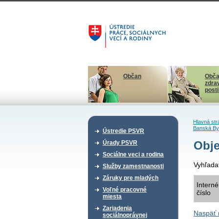
Občan
Obča
zdra
post
Hlavná str
Banská By
Ústredie PSVR
Obje
Úrady PSVR
Sociálne veci a rodina
Vyhľada
Služby zamestnanosti
Záruky pre mladých
Interné
Voľné pracovné
číslo
miesta
Zariadenia
Naspäť 
sociálnoprávnej