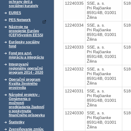
ochrany detí a
12240335
SSE, a. s.
51
sociálnej kurately
Pri Rajčianke
8591/4B, 01001
EURES
Žilina
PES Network
12240334
SSE, a. s.
51
Nástroje na
Pri Rajčianke
prepojenie Európy
8591/4B, 01001
(CEF)/Systém EESSI
Žilina
Európsky sociálny
fond
12240333
SSE, a. s.
51
Pri Rajčianke
Fond pre azyl,
8591/4B, 01001
migráciu a integráciu
Žilina
Integrovaný
regionálny operačný
12240332
SSE, a. s.
51
program 2014 - 2020
Pri Rajčianke
8591/4B, 01001
Operačný program
Žilina
Kvalita životného
prostredia
12240331
SSE, a. s.
51
Národné projekty -
Pri Rajčianke
Oznámenia o
8591/4B, 01001
možnosti
Žilina
predkladania žiadostí
o poskytnutie
12240330
SSE, a. s.
51
finančného príspevku
Pri Rajčianke
8591/4B, 01001
Štatistiky
Žilina
Zverejňovanie zmlúv,