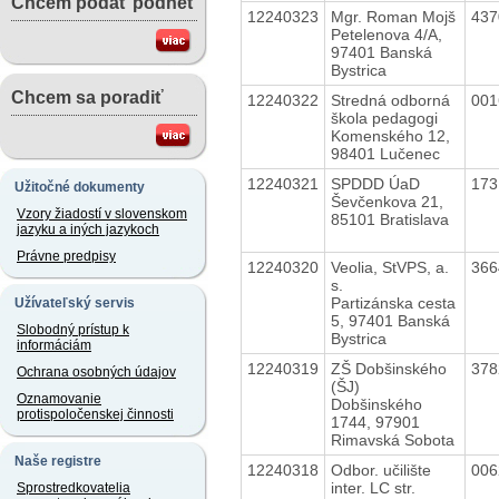
Chcem podať podnet
12240323
Mgr. Roman Mojš
43
Petelenova 4/A,
97401 Banská
Bystrica
Chcem sa poradiť
12240322
Stredná odborná
00
škola pedagogi
Komenského 12,
98401 Lučenec
12240321
SPDDD ÚaD
17
Užitočné dokumenty
Ševčenkova 21,
Vzory žiadostí v slovenskom
85101 Bratislava
jazyku a iných jazykoch
Právne predpisy
12240320
Veolia, StVPS, a.
36
s.
Partizánska cesta
Užívateľský servis
5, 97401 Banská
Slobodný prístup k
Bystrica
informáciám
12240319
ZŠ Dobšinského
37
Ochrana osobných údajov
(ŠJ)
Oznamovanie
Dobšinského
protispoločenskej činnosti
1744, 97901
Rimavská Sobota
Naše registre
12240318
Odbor. učilište
00
inter. LC str.
Sprostredkovatelia