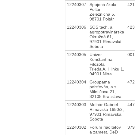
12240307
Spojená škola
42
Poltár
Železničná 5,
98701 Poltár
12240306
SOŠ tech. a
42
agropotravinárska
Okružná 61,
97901 Rimavská
Sobota
12240305
Univer.
00
Konštantína
Filozofa
Trieda A. Hlinku 1,
94901 Nitra
12240304
Groupama
47
poisťovňa, a.s.
Miletičova 21,
82108 Bratislava
12240303
Molnár Gabriel
44
Rimavská 1650/2,
97901 Rimavská
Sobota
12240302
Fórum riaditeľov
37
a zamest. DeD