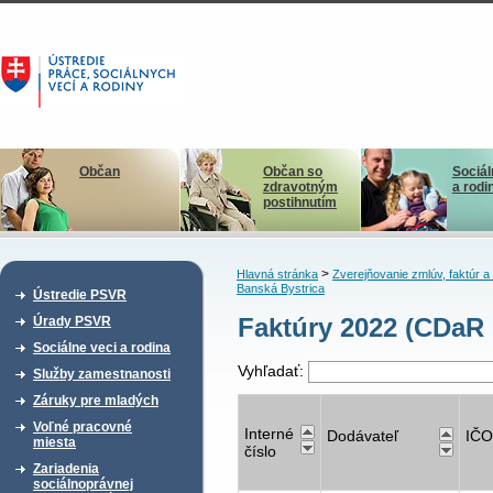
Občan
Občan so
Sociál
zdravotným
a rodi
postihnutím
>
Hlavná stránka
Zverejňovanie zmlúv, faktúr 
Banská Bystrica
Ústredie PSVR
Faktúry 2022 (CDaR
Úrady PSVR
Sociálne veci a rodina
Vyhľadať:
Služby zamestnanosti
Záruky pre mladých
Voľné pracovné
Interné
Dodávateľ
IČO
miesta
číslo
Zariadenia
sociálnoprávnej