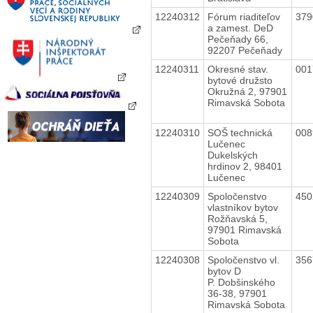
12240312
Fórum riaditeľov
37
a zamest. DeD
Pečeňady 66,
92207 Pečeňady
12240311
Okresné stav.
00
bytové družsto
Okružná 2, 97901
Rimavská Sobota
12240310
SOŠ technická
00
Lučenec
Dukelských
hrdinov 2, 98401
Lučenec
12240309
Spoločenstvo
45
vlastníkov bytov
Rožňavská 5,
97901 Rimavská
Sobota
12240308
Spoločenstvo vl.
35
bytov D
P. Dobšinského
36-38, 97901
Rimavská Sobota