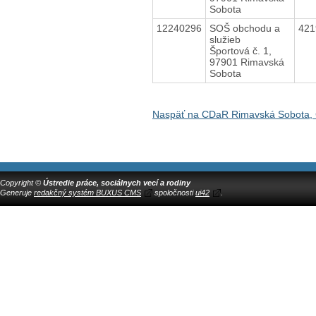
Sobota
12240296
SOŠ obchodu a
42
služieb
Športová č. 1,
97901 Rimavská
Sobota
Naspäť na CDaR Rimavská Sobota, 
Copyright ©
Ústredie práce, sociálnych vecí a rodiny
Generuje
redakčný systém BUXUS CMS
spoločnosti
ui42
.