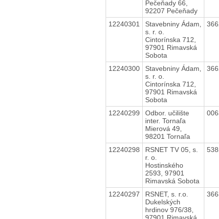
Pečeňady 66,
92207 Pečeňady
12240301
Stavebniny Ádam,
36
s. r. o.
Cintorínska 712,
97901 Rimavská
Sobota
12240300
Stavebniny Ádam,
36
s. r. o.
Cintorínska 712,
97901 Rimavská
Sobota
12240299
Odbor. učilište
00
inter. Tornaľa
Mierová 49,
98201 Tornaľa
12240298
RSNET TV 05, s.
53
r. o.
Hostinského
2593, 97901
Rimavská Sobota
12240297
RSNET, s. r.o.
36
Dukelských
hrdinov 976/38,
97901 Rimavská