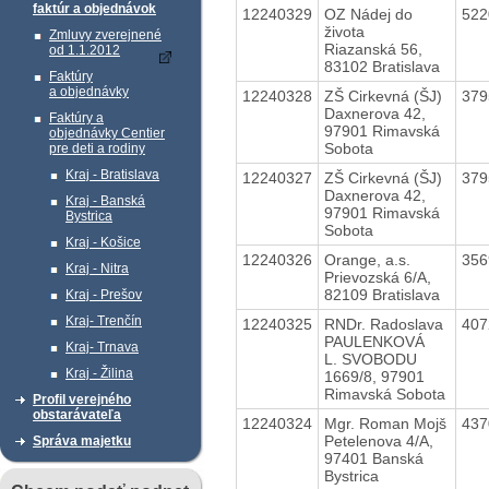
faktúr a objednávok
12240329
OZ Nádej do
52
života
Zmluvy zverejnené
Riazanská 56,
od 1.1.2012
83102 Bratislava
Faktúry
a objednávky
12240328
ZŠ Cirkevná (ŠJ)
37
Daxnerova 42,
Faktúry a
97901 Rimavská
objednávky Centier
Sobota
pre deti a rodiny
Kraj - Bratislava
12240327
ZŠ Cirkevná (ŠJ)
37
Daxnerova 42,
Kraj - Banská
97901 Rimavská
Bystrica
Sobota
Kraj - Košice
12240326
Orange, a.s.
35
Kraj - Nitra
Prievozská 6/A,
82109 Bratislava
Kraj - Prešov
Kraj- Trenčín
12240325
RNDr. Radoslava
40
PAULENKOVÁ
Kraj- Trnava
L. SVOBODU
Kraj - Žilina
1669/8, 97901
Rimavská Sobota
Profil verejného
obstarávateľa
12240324
Mgr. Roman Mojš
43
Petelenova 4/A,
Správa majetku
97401 Banská
Bystrica