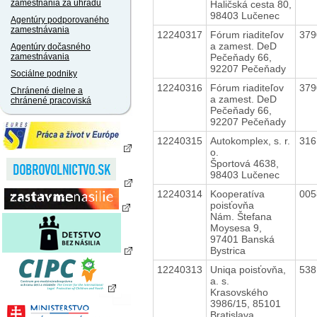
zamestnania za úhradu
Haličská cesta 80,
98403 Lučenec
Agentúry podporovaného
zamestnávania
12240317
Fórum riaditeľov
37
a zamest. DeD
Agentúry dočasného
Pečeňady 66,
zamestnávania
92207 Pečeňady
Sociálne podniky
12240316
Fórum riaditeľov
37
Chránené dielne a
a zamest. DeD
chránené pracoviská
Pečeňady 66,
92207 Pečeňady
12240315
Autokomplex, s. r.
31
o.
Športová 4638,
98403 Lučenec
12240314
Kooperatíva
00
poisťovňa
Nám. Štefana
Moysesa 9,
97401 Banská
Bystrica
12240313
Uniqa poisťovňa,
53
a. s.
Krasovského
3986/15, 85101
Bratislava