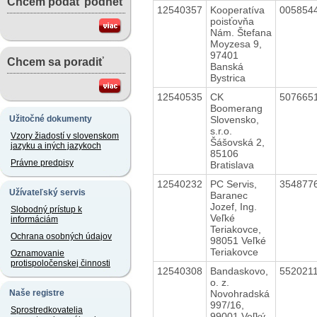
Chcem podať podnet
12540357
Kooperatíva
005854
poisťovňa
Nám. Štefana
Moyzesa 9,
97401
Chcem sa poradiť
Banská
Bystrica
12540535
CK
507665
Boomerang
Slovensko,
Užitočné dokumenty
s.r.o.
Vzory žiadostí v slovenskom
Šášovská 2,
jazyku a iných jazykoch
85106
Právne predpisy
Bratislava
12540232
PC Servis,
354877
Užívateľský servis
Baranec
Jozef, Ing.
Slobodný prístup k
Veľké
informáciám
Teriakovce,
Ochrana osobných údajov
98051 Veľké
Teriakovce
Oznamovanie
protispoločenskej činnosti
12540308
Bandaskovo,
552021
o. z.
Novohradská
Naše registre
997/16,
Sprostredkovatelia
99001 Veľký