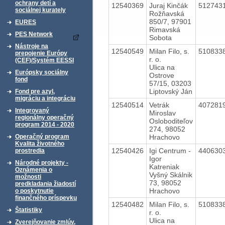
ochrany detí a
12540369
Juraj Kinčák
512743
sociálnej kurately
Rožňavská
850/7, 97901
EURES
Rimavská
PES Network
Sobota
Nástroje na
12540549
Milan Filo, s.
510833
prepojenie Európy
r. o.
(CEF)/Systém EESSI
Ulica na
Európsky sociálny
Ostrove
fond
57/15, 03203
Liptovský Ján
Fond pre azyl,
migráciu a integráciu
12540514
Vetrák
407281
Integrovaný
Miroslav
regionálny operačný
Osloboditeľov
program 2014 - 2020
274, 98052
Hrachovo
Operačný program
Kvalita životného
12540426
Igi Centrum -
440630
prostredia
Igor
Národné projekty -
Katreniak
Oznámenia o
Vyšný Skálnik
možnosti
73, 98052
predkladania žiadostí
Hrachovo
o poskytnutie
finančného príspevku
12540482
Milan Filo, s.
510833
Štatistiky
r. o.
Ulica na
Zverejňovanie zmlúv,