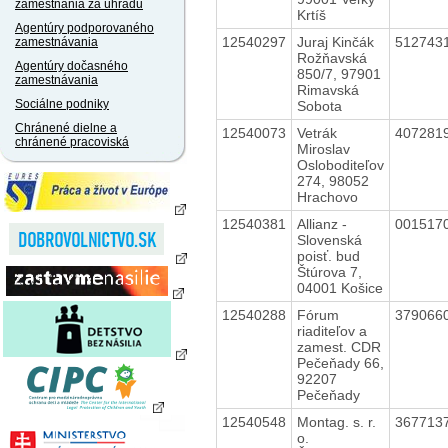
zamestnania za úhradu
Krtíš
Agentúry podporovaného
12540297
Juraj Kinčák
512743
zamestnávania
Rožňavská
Agentúry dočasného
850/7, 97901
zamestnávania
Rimavská
Sociálne podniky
Sobota
Chránené dielne a
12540073
Vetrák
407281
chránené pracoviská
Miroslav
Osloboditeľov
274, 98052
Hrachovo
12540381
Allianz -
001517
Slovenská
poisť. bud
Štúrova 7,
04001 Košice
12540288
Fórum
379066
riaditeľov a
zamest. CDR
Pečeňady 66,
92207
Pečeňady
12540548
Montag. s. r.
367713
o.