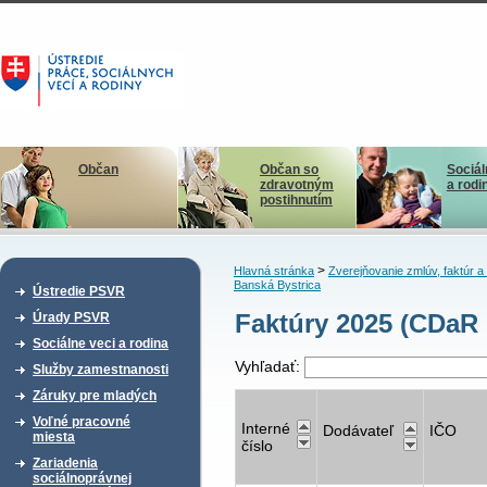
Občan
Občan so
Sociál
zdravotným
a rodi
postihnutím
>
Hlavná stránka
Zverejňovanie zmlúv, faktúr 
Banská Bystrica
Ústredie PSVR
Faktúry 2025 (CDaR
Úrady PSVR
Sociálne veci a rodina
Vyhľadať:
Služby zamestnanosti
Záruky pre mladých
Voľné pracovné
Interné
Dodávateľ
IČO
miesta
číslo
Zariadenia
sociálnoprávnej