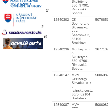
Škultétyho
350, 97901
Rimavská
Sobota
12540302
CK
507665
Boomerang
Slovensko,
s.r.o.
Šášovská 2,
85106
Bratislava
12540236
Montag. s. r.
367713
o.
Škultétyho
350, 97901
Rimavská
Sobota
12540147
MVM
500608
CEEnergy
Slovakia, s. r.
o
Ivánska cesta
30/B, 82104
Bratislava
12540087
MVM
500608