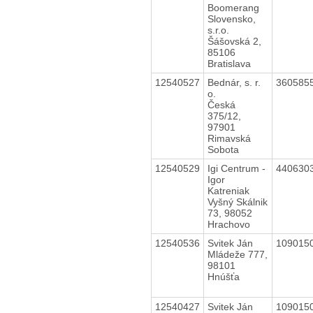
Boomerang
Slovensko,
s.r.o.
Šášovská 2,
85106
Bratislava
12540527
Bednár, s. r.
360585
o.
Česká
375/12,
97901
Rimavská
Sobota
12540529
Igi Centrum -
440630
Igor
Katreniak
Vyšný Skálnik
73, 98052
Hrachovo
12540536
Svitek Ján
109015
Mládeže 777,
98101
Hnúšťa
12540427
Svitek Ján
109015