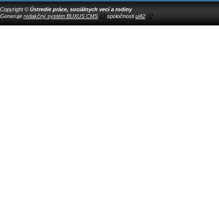
Copyright ©
Ústredie práce, sociálnych vecí a rodiny
Generuje
redakčný systém BUXUS CMS
spoločnosti
ui42
.