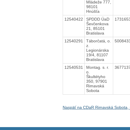
Mládeže 777,
98101
Hnúšťa
12540422
SPDDD ÚaD
173165
Ševčenkova
21, 85101
Bratislava
12540291
Táborčatá, o.
500843
z.
Legionárska
19/4, 81107
Bratislava
12540531
Montag. s. r.
367713
o.
Škultétyho
350, 97901
Rimavská
Sobota
Naspäť na CDaR Rimavská Sobota, 