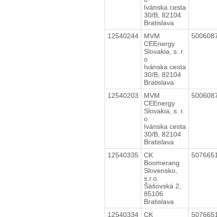
Ivánska cesta
30/B, 82104
Bratislava
12540244
MVM
500608
CEEnergy
Slovakia, s. r.
o
Ivánska cesta
30/B, 82104
Bratislava
12540203
MVM
500608
CEEnergy
Slovakia, s. r.
o
Ivánska cesta
30/B, 82104
Bratislava
12540335
CK
507665
Boomerang
Slovensko,
s.r.o.
Šášovská 2,
85106
Bratislava
12540334
CK
507665