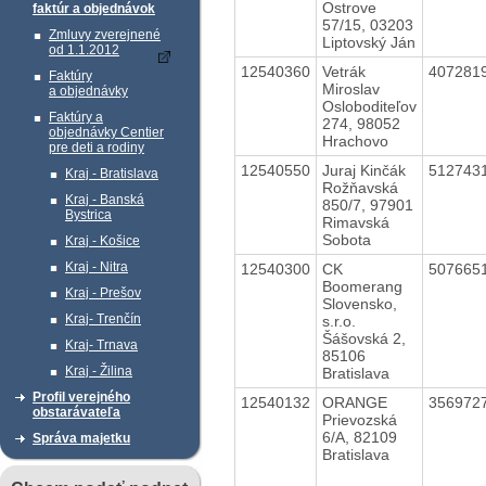
Ostrove
faktúr a objednávok
57/15, 03203
Zmluvy zverejnené
Liptovský Ján
od 1.1.2012
12540360
Vetrák
407281
Faktúry
Miroslav
a objednávky
Osloboditeľov
Faktúry a
274, 98052
objednávky Centier
Hrachovo
pre deti a rodiny
12540550
Juraj Kinčák
512743
Kraj - Bratislava
Rožňavská
Kraj - Banská
850/7, 97901
Bystrica
Rimavská
Sobota
Kraj - Košice
Kraj - Nitra
12540300
CK
507665
Boomerang
Kraj - Prešov
Slovensko,
Kraj- Trenčín
s.r.o.
Šášovská 2,
Kraj- Trnava
85106
Kraj - Žilina
Bratislava
Profil verejného
12540132
ORANGE
356972
obstarávateľa
Prievozská
6/A, 82109
Správa majetku
Bratislava