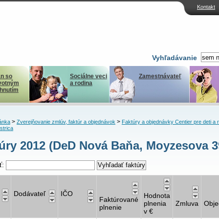
Kontakt
Vyhľadávanie
n so
Sociálne veci
Zamestnávateľ
votným
a rodina
ihnutím
>
>
ánka
Zverejňovanie zmlúv, faktúr a objednávok
Faktúry a objednávky Centier pre deti a 
strica
úry 2012 (DeD Nová Baňa, Moyzesova 3
ť:
Dodávateľ
IČO
Hodnota
Faktúrované
plnenia
Zmluva
Obje
plnenie
v €