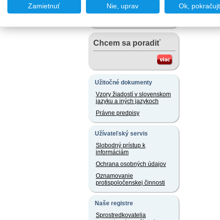
Chcem podať podnet
Zamietnuť
Nie, uprav
Ok, pokračuj
Chcem sa poradiť
Užitočné dokumenty
Vzory žiadostí v slovenskom
jazyku a iných jazykoch
Právne predpisy
Užívateľský servis
Slobodný prístup k
informáciám
Ochrana osobných údajov
Oznamovanie
protispoločenskej činnosti
Naše registre
Sprostredkovatelia