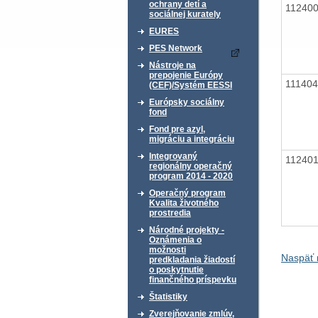
ochrany detí a
11240
sociálnej kurately
EURES
PES Network
Nástroje na
prepojenie Európy
11140
(CEF)/Systém EESSI
Európsky sociálny
fond
Fond pre azyl,
migráciu a integráciu
Integrovaný
11240
regionálny operačný
program 2014 - 2020
Operačný program
Kvalita životného
prostredia
Národné projekty -
Oznámenia o
možnosti
Naspäť 
predkladania žiadostí
o poskytnutie
finančného príspevku
Štatistiky
Zverejňovanie zmlúv,