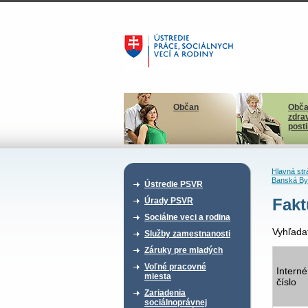
Občan
Obča
zdra
post
Hlavná str
Banská By
Ústredie PSVR
Fakt
Úrady PSVR
Sociálne veci a rodina
Vyhľada
Služby zamestnanosti
Záruky pre mladých
Voľné pracovné
Interné
miesta
číslo
Zariadenia
sociálnoprávnej