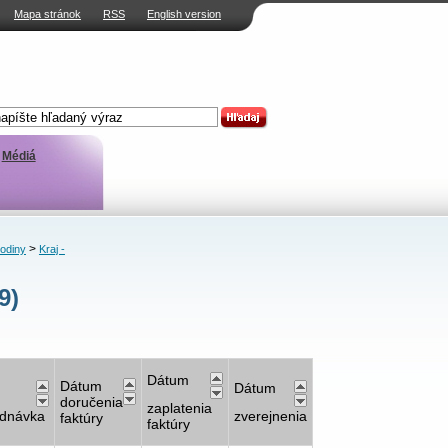
Mapa stránok
RSS
English version
Médiá
>
rodiny
Kraj -
9)
Dátum
Dátum
Dátum
doručenia
zaplatenia
dnávka
zverejnenia
faktúry
faktúry