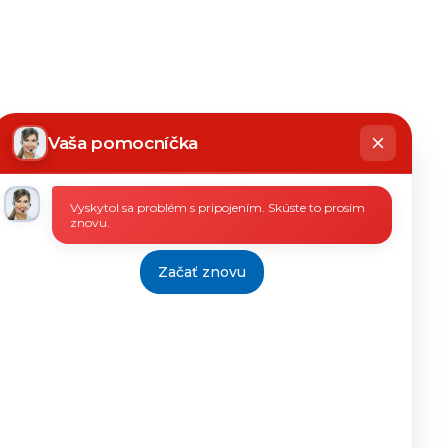
hatbot
íše
Vaša pomocníčka
Vyskytol sa problém s pripojením. Skúste to prosím
znovu.
Začať znovu