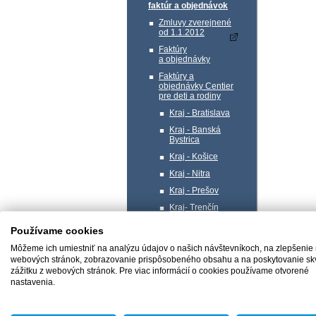
faktúr a objednávok
Zmluvy zverejnené
od 1.1.2012
Faktúry
a objednávky
Faktúry a
objednávky Centier
pre deti a rodiny
Kraj - Bratislava
Kraj - Banská
Bystrica
Kraj - Košice
Kraj - Nitra
Kraj - Prešov
Kraj- Trenčín
Kraj- Trnava
Používame cookies
Kraj - Žilina
Môžeme ich umiestniť na analýzu údajov o našich návštevníkoch, na zlepšenie
Profil verejného
webových stránok, zobrazovanie prispôsobeného obsahu a na poskytovanie sk
obstarávateľa
zážitku z webových stránok. Pre viac informácií o cookies používame otvorené
nastavenia.
Správa majetku