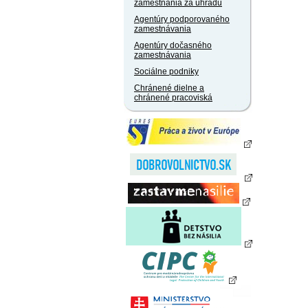
zamestnania za úhradu
Agentúry podporovaného
zamestnávania
Agentúry dočasného
zamestnávania
Sociálne podniky
Chránené dielne a
chránené pracoviská