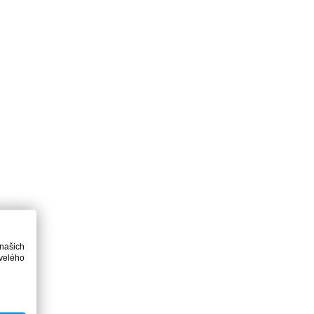
 našich
velého