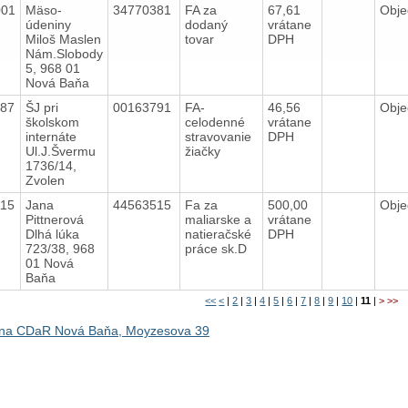
001
Mäso-
34770381
FA za
67,61
Obj
údeniny
dodaný
vrátane
Miloš Maslen
tovar
DPH
Nám.Slobody
5, 968 01
Nová Baňa
487
ŠJ pri
00163791
FA-
46,56
Obj
školskom
celodenné
vrátane
internáte
stravovanie
DPH
Ul.J.Švermu
žiačky
1736/14,
Zvolen
115
Jana
44563515
Fa za
500,00
Obj
Pittnerová
maliarske a
vrátane
Dlhá lúka
natieračské
DPH
723/38, 968
práce sk.D
01 Nová
Baňa
<<
<
|
2
|
3
|
4
|
5
|
6
|
7
|
8
|
9
|
10
|
11
|
>
>>
na CDaR Nová Baňa, Moyzesova 39