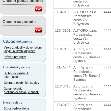
Chcem podať podnet
cesta 75,
B.Bystrica
11340106
AUTOFIX s.r.o.
444
Partizánska
cesta 75,
Chcem sa poradiť
B.Bystrica
11340101
AUTOFIX s.r.o.
444
Partizánska
cesta 75,
Užitočné dokumenty
B.Bystrica
Vzory žiadostí v slovenskom
11340485
Autofix, s.r.o.
444
jazyku a iných jazykoch
Partizánska
cesta 75, Banská
Právne predpisy
Bystrica
11340442
Autofix, s.r.o.
444
Užívateľský servis
Partizánska
Slobodný prístup k
cesta 75, Banská
informáciám
Bystrica
Ochrana osobných údajov
11340415
Autofix, s.r.o.
444
Oznamovanie
Partizánska
protispoločenskej činnosti
cesta 75, Banská
Bystrica
Naše registre
11340400
Autofix, s.r.o.
444
Partizánska
Sprostredkovatelia