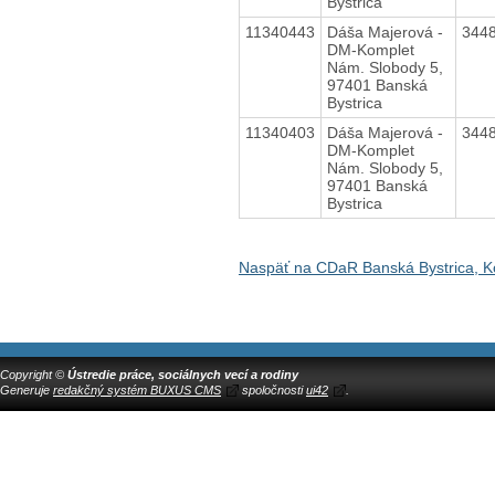
Bystrica
11340443
Dáša Majerová -
344
DM-Komplet
Nám. Slobody 5,
97401 Banská
Bystrica
11340403
Dáša Majerová -
344
DM-Komplet
Nám. Slobody 5,
97401 Banská
Bystrica
Naspäť na CDaR Banská Bystrica, Ko
Copyright ©
Ústredie práce, sociálnych vecí a rodiny
Generuje
redakčný systém BUXUS CMS
spoločnosti
ui42
.