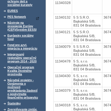
ochrany detí a
11340328
sociálnej kurately
EURES
PES Network
11340132
5 S S.R.O.
367
Bajkalská 5/B,
Nástroje na
831 04 Bratislava
prepojenie Európy
(CEF)/Systém EESSI
11340121
5 S S.R.O.
367
Bajkalská 5/B,
Európsky sociálny
fond
831 04 Bratislava
Fond pre azyl,
11340079
5 S S.R.O.
367
migráciu a integráciu
Bajkalská 5/B,
831 04 Bratislava
Integrovaný
regionálny operačný
11340478
5 S, s.r.o.
367
program 2014 - 2020
Bajkalská 5/B,
Operačný program
831 04 Bratislava
Kvalita životného
prostredia
11340430
5 S, s.r.o.
367
Bajkalská 5/B,
Národné projekty -
831 04 Bratislava
Oznámenia o
možnosti
11340379
5 S, s.r.o.
367
predkladania žiadostí
Bajkalská 5/B,
o poskytnutie
finančného príspevku
831 04 Bratislava
Štatistiky
11340318
5 S, s.r.o.
367
Bajkalská 5/B,
Zverejňovanie zmlúv,