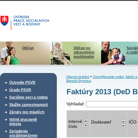
Občan
Občan so
Sociál
zdravotným
a rodi
postihnutím
>
Hlavná stránka
Zverejňovanie zmlúv, faktúr 
Banská Bystrica
Ústredie PSVR
Faktúry 2013 (DeD B
Úrady PSVR
Sociálne veci a rodina
Vyhľadať:
Služby zamestnanosti
Záruky pre mladých
Voľné pracovné
Interné
Dodávateľ
IČO
miesta
číslo
Zariadenia
sociálnoprávnej