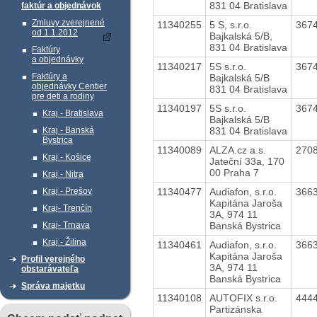
831 04 Bratislava
faktúr a objednávok
Zmluvy zverejnené
11340255
5 S, s.r.o.
367
od 1.1.2012
Bajkalská 5/B,
831 04 Bratislava
Faktúry
a objednávky
11340217
5S s.r.o.
367
Faktúry a
Bajkalská 5/B
objednávky Centier
831 04 Bratislava
pre deti a rodiny
11340197
5S s.r.o.
367
Kraj - Bratislava
Bajkalská 5/B
831 04 Bratislava
Kraj - Banská
Bystrica
11340089
ALZA.cz a.s.
270
Kraj - Košice
Jateční 33a, 170
00 Praha 7
Kraj - Nitra
11340477
Audiafon, s.r.o.
366
Kraj - Prešov
Kapitána Jaroša
Kraj- Trenčín
3A, 974 11
Banská Bystrica
Kraj- Trnava
Kraj - Žilina
11340461
Audiafon, s.r.o.
366
Kapitána Jaroša
Profil verejného
3A, 974 11
obstarávateľa
Banská Bystrica
Správa majetku
11340108
AUTOFIX s.r.o.
444
Partizánska