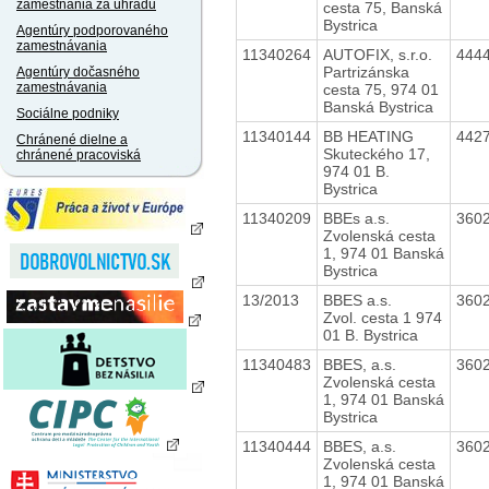
zamestnania za úhradu
cesta 75, Banská
Bystrica
Agentúry podporovaného
zamestnávania
11340264
AUTOFIX, s.r.o.
444
Partrizánska
Agentúry dočasného
zamestnávania
cesta 75, 974 01
Banská Bystrica
Sociálne podniky
11340144
BB HEATING
442
Chránené dielne a
Skuteckého 17,
chránené pracoviská
974 01 B.
Bystrica
11340209
BBEs a.s.
360
Zvolenská cesta
1, 974 01 Banská
Bystrica
13/2013
BBES a.s.
360
Zvol. cesta 1 974
01 B. Bystrica
11340483
BBES, a.s.
360
Zvolenská cesta
1, 974 01 Banská
Bystrica
11340444
BBES, a.s.
360
Zvolenská cesta
1, 974 01 Banská