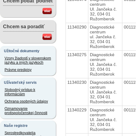
Chcem podať podnet
centrum
Ul. Jančeka č.
32, 034 01
Ružomberok
Chcem sa poradiť
11340290
Diagnostické
0011
centrum
ul. Jančeka č.
32, 034 01
Ružomberok
Užitočné dokumenty
11340275
Diagnostické
0011
Vzory žiadostí v slovenskom
centrum
jazyku a iných jazykoch
Ul. Jančeka č.
32, 034 01
Právne predpisy
Ružomberok
11340230
Diagnostické
0011
Užívateľský servis
centrum
Slobodný prístup k
Ul. Jančeka č.
informáciám
32, 034 01
Ružomberok
Ochrana osobných údajov
Oznamovanie
11340229
Diagnostické
0011
protispoločenskej činnosti
centrum
Ul. Jančeka č.
32, 034 01
Naše registre
Ružomberok
Sprostredkovatelia