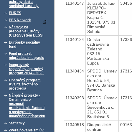
ochrany detí a
11340147
Juraštík JúIius-
3043
sociálnej kurately
KLEMPO-
DERATEX
EURES
Krajná č.
PES Network
1313/4, 979 01
Rimavská
Nástroje na
Sobota
prepojenie Európy
(CEF)/Systém EESSI
11340134
Detská
1733
Európsky sociálny
ozdravovňa
fond
Železnô
032 15
Fond pre azyl,
migráciu a integráciu
Partizánska
Ľupča
Integrovaný
regionálny operačný
11340434
SPDDD, Úsmev
1731
program 2014 - 2020
ako dar
Horná č. 54,
Operačný program
Kvalita životného
974 01 Banská
prostredia
Bystrica
Národné projekty -
11340393
SPDDD, Úsmev
1731
Oznámenia o
ako dar
možnosti
Ševčenkova č.
predkladania žiadostí
21, 851 01
o poskytnutie
finančného príspevku
Bratislava 5
Štatistiky
11340518
Diagnostické
0016
centrum
Zverejňovanie zmlúv,