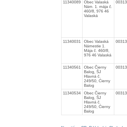
11340089
Obec Valaská
0031
Nám. 1. mája č.
460/8, 976 46
Valaská
11340031
Obec Valaská
0031
Námestie 1.
Mája č. 460/8,
976 46 Valaská
11340561
Obec Čierny
0031
Balog, ŠJ
Hlavná č.
249/50, Ćierny
Balog
11340534
Obec Čierny
0031
Balog, ŠJ
Hlavná č.
249/50, Ćierny
Balog