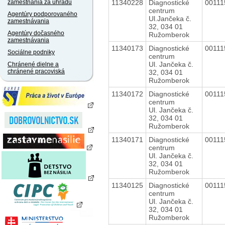
11340228
Diagnostické
0011
zamestnania za úhradu
centrum
Agentúry podporovaného
Ul.Jančeka č.
zamestnávania
32, 034 01
Agentúry dočasného
Ružomberok
zamestnávania
11340173
Diagnostické
0011
Sociálne podniky
centrum
Ul. Jančeka č.
Chránené dielne a
chránené pracoviská
32, 034 01
Ružomberok
11340172
Diagnostické
0011
centrum
Ul. Jančeka č.
32, 034 01
Ružomberok
11340171
Diagnostické
0011
centrum
Ul. Jančeka č.
32, 034 01
Ružomberok
11340125
Diagnostické
0011
centrum
Ul. Jančeka č.
32, 034 01
Ružomberok