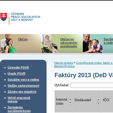
Občan
Občan so
Sociál
zdravotným
a rodi
postihnutím
>
Hlavná stránka
Zverejňovanie zmlúv, faktúr 
Banská Bystrica
Ústredie PSVR
Faktúry 2013 (DeD V
Úrady PSVR
Sociálne veci a rodina
Vyhľadať:
Služby zamestnanosti
Záruky pre mladých
Voľné pracovné
Interné
Dodávateľ
IČO
miesta
číslo
Zariadenia
sociálnoprávnej