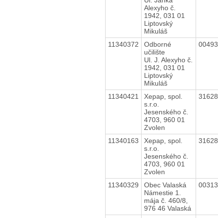
Alexyho č.
1942, 031 01
Liptovský
Mikuláš
11340372
Odborné
0049
učilište
Ul. J. Alexyho č.
1942, 031 01
Liptovský
Mikuláš
11340421
Xepap, spol.
3162
s.r.o.
Jesenského č.
4703, 960 01
Zvolen
11340163
Xepap, spol.
3162
s.r.o.
Jesenského č.
4703, 960 01
Zvolen
11340329
Obec Valaská
0031
Námestie 1.
mája č. 460/8,
976 46 Valaská