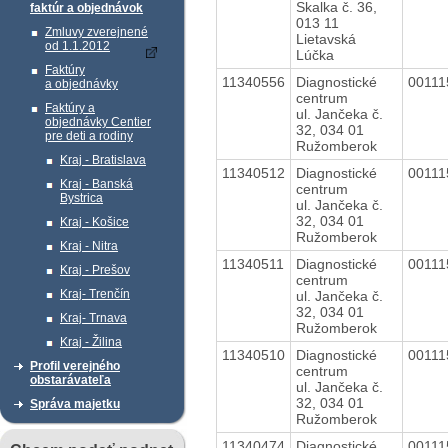
Skalka č. 36,
faktúr a objednávok
013 11
Zmluvy zverejnené
Lietavská
od 1.1.2012
Lúčka
Faktúry
11340556
Diagnostické
0011
a objednávky
centrum
Faktúry a
ul. Jančeka č.
objednávky Centier
32, 034 01
pre deti a rodiny
Ružomberok
Kraj - Bratislava
11340512
Diagnostické
0011
Kraj - Banská
centrum
Bystrica
ul. Jančeka č.
32, 034 01
Kraj - Košice
Ružomberok
Kraj - Nitra
11340511
Diagnostické
0011
Kraj - Prešov
centrum
Kraj- Trenčín
ul. Jančeka č.
32, 034 01
Kraj- Trnava
Ružomberok
Kraj - Žilina
11340510
Diagnostické
0011
Profil verejného
centrum
obstarávateľa
ul. Jančeka č.
32, 034 01
Správa majetku
Ružomberok
11340474
Diagnostické
0011