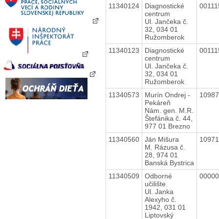
11340124
Diagnostické
0011
centrum
Ul. Jančeka č.
32, 034 01
Ružomberok
11340123
Diagnostické
0011
centrum
Ul. Jančeka č.
32, 034 01
Ružomberok
11340573
Murín Ondrej -
1098
Pekáreň
Nám. gen. M.R.
Štefánika č. 44,
977 01 Brezno
11340560
Ján Mišura
1097
M. Rázusa č.
28, 974 01
Banská Bystrica
11340509
Odborné
0000
učilište
Ul. Janka
Alexyho č.
1942, 031 01
Liptovský