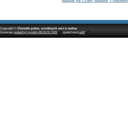
Naspäť na CDaR Valaská, Chalupko
Copyright ©
Ústredie práce, sociálnych vecí a rodiny
Generuje
redakčný systém BUXUS CMS
spoločnosti
ui42
.