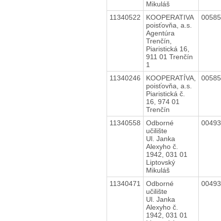
Mikuláš
11340522
KOOPERATIVA
0058
poisťovňa, a.s.
Agentúra
Trenčín,
Piaristická 16,
911 01 Trenčín
1
11340246
KOOPERATÍVA,
0058
poisťovňa, a.s.
Piaristická č.
16, 974 01
Trenčín
11340558
Odborné
0049
učilište
Ul. Janka
Alexyho č.
1942, 031 01
Liptovský
Mikuláš
11340471
Odborné
0049
učilište
Ul. Janka
Alexyho č.
1942, 031 01