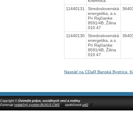
Kremnica
11440131
Stredoslovenská
3640
energetika, a.s.
Pri Rajčianke
8591/4B, Žilina
010 47
11440130
Stredoslovenská
3640
energetika, a.s.
Pri Rajčianke
8591/4B, Žilina
010 47
Naspäť na CDaR Banská Bystrica, Ko
Copyright ©
Ústredie práce, sociálnych vecí a rodiny
Generuje
redakčný systém BUXUS CMS
spoločnosti
ui42
.