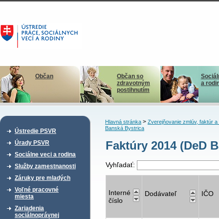
Občan
Občan so
Sociál
zdravotným
a rodi
postihnutím
>
Hlavná stránka
Zverejňovanie zmlúv, faktúr 
Banská Bystrica
Ústredie PSVR
Faktúry 2014 (DeD B
Úrady PSVR
Sociálne veci a rodina
Vyhľadať:
Služby zamestnanosti
Záruky pre mladých
Voľné pracovné
Interné
Dodávateľ
IČO
miesta
číslo
Zariadenia
sociálnoprávnej