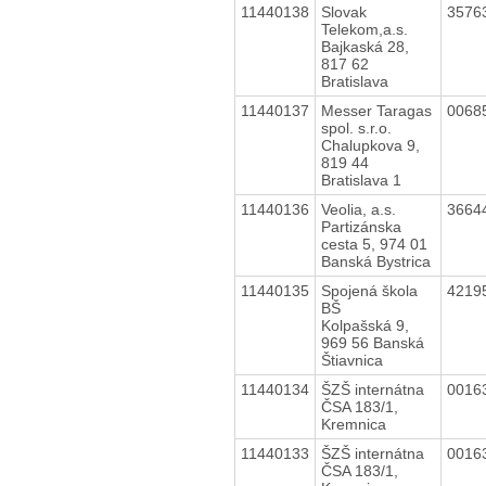
11440138
Slovak
3576
Telekom,a.s.
Bajkaská 28,
817 62
Bratislava
11440137
Messer Taragas
0068
spol. s.r.o.
Chalupkova 9,
819 44
Bratislava 1
11440136
Veolia, a.s.
3664
Partizánska
cesta 5, 974 01
Banská Bystrica
11440135
Spojená škola
4219
BŠ
Kolpašská 9,
969 56 Banská
Štiavnica
11440134
ŠZŠ internátna
0016
ČSA 183/1,
Kremnica
11440133
ŠZŠ internátna
0016
ČSA 183/1,