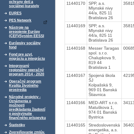
ochrany detí a
11440170
SPP, a.s.
3581
sociálnej kurately
Mlynské nivy
44/a, 825 11
EURES
Bratislava 26
PES Network
11440169
SPP, a.s.
3581
Nástroje na
Mlynské nivy
prepojenie Európy
44/a, 825 11
(CEF)/Systém EESSI
Bratislava 26
Európsky sociálny
fond
11440168
Messer Taragas
0068
spol. s.r.o.
Fond pre azyl,
Chalupkova 9,
migráciu a integráciu
819 44
Integrovaný
Bratislava 1
regionálny operačný
program 2014 - 2020
11440167
Spojená škola
4219
ŠJ
Operačný program
Kolpašská 9,
Kvalita životného
969 01 Banská
prostredia
Štiavnica
Národné projekty -
Oznámenia o
11440166
MED-ART s.r.o.
3411
možnosti
Matuškova 1,
predkladania žiadostí
974 01 Banská
o poskytnutie
Bystrica
finančného príspevku
11440165
Stredoslovenská
3640
Štatistiky
energetika, a.s.
Zverejňovanie zmlúv,