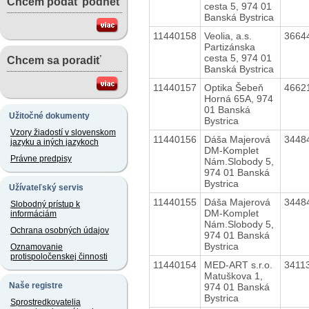
Chcem podať podnet
cesta 5, 974 01
Banská Bystrica
11440158
Veolia, a.s.
3664
Partizánska
cesta 5, 974 01
Chcem sa poradiť
Banská Bystrica
11440157
Optika Šebeň
4662
Horná 65A, 974
01 Banská
Užitočné dokumenty
Bystrica
Vzory žiadostí v slovenskom
11440156
Dáša Majerová
3448
jazyku a iných jazykoch
DM-Komplet
Právne predpisy
Nám.Slobody 5,
974 01 Banská
Bystrica
Užívateľský servis
11440155
Dáša Majerová
3448
Slobodný prístup k
DM-Komplet
informáciám
Nám.Slobody 5,
Ochrana osobných údajov
974 01 Banská
Bystrica
Oznamovanie
protispoločenskej činnosti
11440154
MED-ART s.r.o.
3411
Matuškova 1,
Naše registre
974 01 Banská
Bystrica
Sprostredkovatelia