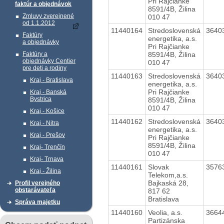
Pri Rajčianke
faktúr a objednávok
8591/4B, Žilina
Zmluvy zverejnené
010 47
od 1.1.2012
11440164
Stredoslovenská
3640
Faktúry
energetika, a.s.
a objednávky
Pri Rajčianke
8591/4B, Žilina
Faktúry a
objednávky Centier
010 47
pre deti a rodiny
11440163
Stredoslovenská
3640
Kraj - Bratislava
energetika, a.s.
Pri Rajčianke
Kraj - Banská
Bystrica
8591/4B, Žilina
010 47
Kraj - Košice
11440162
Stredoslovenská
3640
Kraj - Nitra
energetika, a.s.
Kraj - Prešov
Pri Rajčianke
8591/4B, Žilina
Kraj- Trenčín
010 47
Kraj- Trnava
11440161
Slovak
3576
Kraj - Žilina
Telekom,a.s.
Bajkaská 28,
Profil verejného
obstarávateľa
817 62
Bratislava
Správa majetku
11440160
Veolia, a.s.
3664
Partizánska