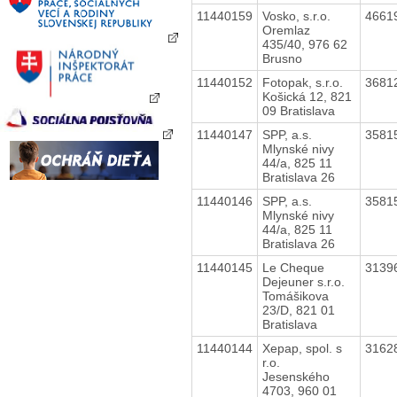
11440159
Vosko, s.r.o.
4661
Oremlaz
435/40, 976 62
Brusno
11440152
Fotopak, s.r.o.
3681
Košická 12, 821
09 Bratislava
11440147
SPP, a.s.
3581
Mlynské nivy
44/a, 825 11
Bratislava 26
11440146
SPP, a.s.
3581
Mlynské nivy
44/a, 825 11
Bratislava 26
11440145
Le Cheque
3139
Dejeuner s.r.o.
Tomášikova
23/D, 821 01
Bratislava
11440144
Xepap, spol. s
3162
r.o.
Jesenského
4703, 960 01