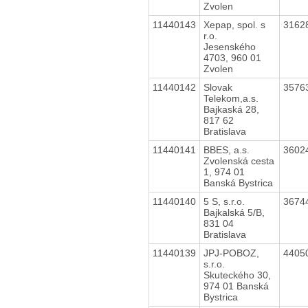
Zvolen
11440143
Xepap, spol. s
3162
r.o.
Jesenského
4703, 960 01
Zvolen
11440142
Slovak
3576
Telekom,a.s.
Bajkaská 28,
817 62
Bratislava
11440141
BBES, a.s.
3602
Zvolenská cesta
1, 974 01
Banská Bystrica
11440140
5 S, s.r.o.
3674
Bajkalská 5/B,
831 04
Bratislava
11440139
JPJ-POBOZ,
4405
s.r.o.
Skuteckého 30,
974 01 Banská
Bystrica