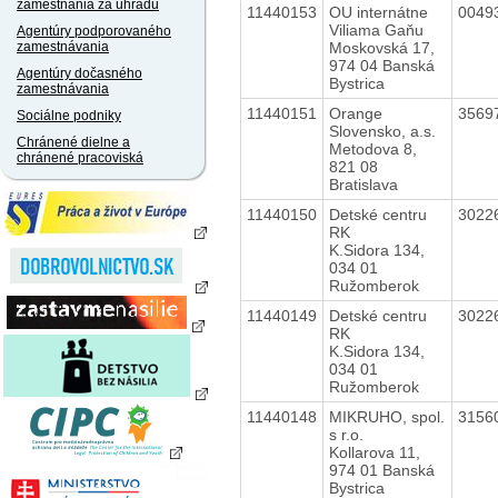
zamestnania za úhradu
11440153
OU internátne
0049
Viliama Gaňu
Agentúry podporovaného
Moskovská 17,
zamestnávania
974 04 Banská
Agentúry dočasného
Bystrica
zamestnávania
11440151
Orange
3569
Sociálne podniky
Slovensko, a.s.
Chránené dielne a
Metodova 8,
chránené pracoviská
821 08
Bratislava
11440150
Detské centru
3022
RK
K.Sidora 134,
034 01
Ružomberok
11440149
Detské centru
3022
RK
K.Sidora 134,
034 01
Ružomberok
11440148
MIKRUHO, spol.
3156
s r.o.
Kollarova 11,
974 01 Banská
Bystrica