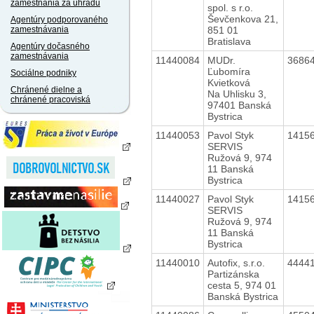
zamestnania za úhradu
spol. s r.o.
Ševčenkova 21,
Agentúry podporovaného
851 01
zamestnávania
Bratislava
Agentúry dočasného
zamestnávania
11440084
MUDr.
3686
Ľubomíra
Sociálne podniky
Kvietková
Chránené dielne a
Na Uhlisku 3,
chránené pracoviská
97401 Banská
Bystrica
11440053
Pavol Styk
1415
SERVIS
Ružová 9, 974
11 Banská
Bystrica
11440027
Pavol Styk
1415
SERVIS
Ružová 9, 974
11 Banská
Bystrica
11440010
Autofix, s.r.o.
4444
Partizánska
cesta 5, 974 01
Banská Bystrica