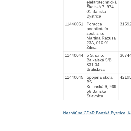
elektrotechnická
Školská 7, 974
01 Banská
Bystrica
11440051
Poradca
3159
podnikateľa
spol. s r.o.
Martina Rázusa
23A, 010 01
Žilina
11440044
5 S, s.r.o.
3674
Bajkalská 5/B,
831 04
Bratislava
11440045
Spojená škola
4219
BŠ
Kolpaská 9, 969
56 Banská
Štiavnica
Naspäť na CDaR Banská Bystrica, Ko