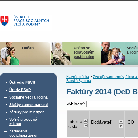
Občan
Občan so
Sociál
zdravotným
a rodi
postihnutím
>
Hlavná stránka
Zverejňovanie zmlúv, faktúr 
Banská Bystrica
Ústredie PSVR
Faktúry 2014 (DeD B
Úrady PSVR
Sociálne veci a rodina
Vyhľadať:
Služby zamestnanosti
Záruky pre mladých
Voľné pracovné
Interné
Dodávateľ
IČO
miesta
číslo
Zariadenia
sociálnoprávnej