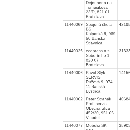
Dejeuner s.r.o.
Tomášikova
23/D, 821 01
Bratislava
11440069
Spojená škola
4219
BŠ
Kolpaská 9, 969
56 Banská
Štiavnica
11440026
ecopress a.s.
3133
Seberíniho 1,
820 07
Bratislava
11440006
Pavol Styk
1415
SERVIS
Ružová 9, 974
11 Banská
Bystrica
11440062
Peter Straňák
4068
Profi-servis
Obecná ulica
452/20, 951 06
Vinodol
11440077
Mobelix SK,
3590
s.r.o.