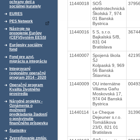
ochrany detí a
11440018
SOŠ
3795
sociálnej kurately
elektrotechnická
Školská 7, 974
EURES
01 Banská
PES Network
Bystrica
Nástroje na
11440016
5 S, s.r.o.
3674
prepojenie Európy
Bajkalská 5/B,
(CEF)/Systém EESSI
831 04
Európsky sociálny
Bratislava
fond
11440007
Spojená škola
4219
Fond pre azyl,
ŠJ
migráciu a integráciu
Kolpaská 9, 969
Integrovaný
56 Banská
regionálny operačný
Štiavnica
program 2014 - 2020
11440009
OU internátne
0049
Operačný program
Viliama Gaňu
Kvalita životného
Moskovská 17,
prostredia
974 04 Banská
Národné projekty -
Bystrica
Oznámenia o
možnosti
11440114
Le Cheque
3139
predkladania žiadostí
Dejeuner s.r.o.
o poskytnutie
Tomášikova
finančného príspevku
23/D, 821 01
Štatistiky
Bratislava
Zverejňovanie zmlúv,