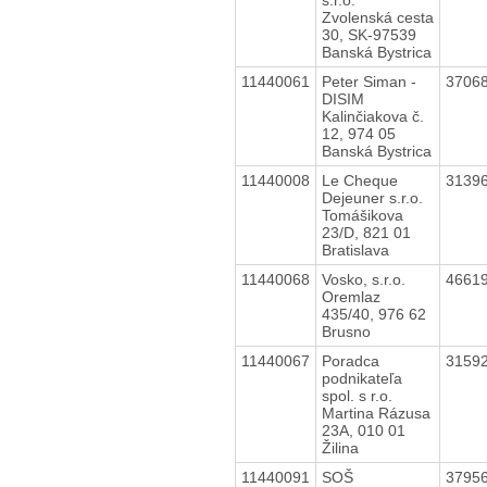
Zvolenská cesta
30, SK-97539
Banská Bystrica
11440061
Peter Siman -
3706
DISIM
Kalinčiakova č.
12, 974 05
Banská Bystrica
11440008
Le Cheque
3139
Dejeuner s.r.o.
Tomášikova
23/D, 821 01
Bratislava
11440068
Vosko, s.r.o.
4661
Oremlaz
435/40, 976 62
Brusno
11440067
Poradca
3159
podnikateľa
spol. s r.o.
Martina Rázusa
23A, 010 01
Žilina
11440091
SOŠ
3795