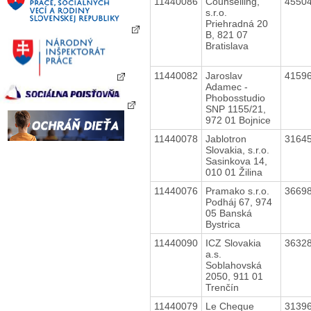
11440086
Counselling,
4550
s.r.o.
Priehradná 20
B, 821 07
Bratislava
11440082
Jaroslav
4159
Adamec -
Phobosstudio
SNP 1155/21,
972 01 Bojnice
11440078
Jablotron
3164
Slovakia, s.r.o.
Sasinkova 14,
010 01 Žilina
11440076
Pramako s.r.o.
3669
Podháj 67, 974
05 Banská
Bystrica
11440090
ICZ Slovakia
3632
a.s.
Soblahovská
2050, 911 01
Trenčín
11440079
Le Cheque
3139