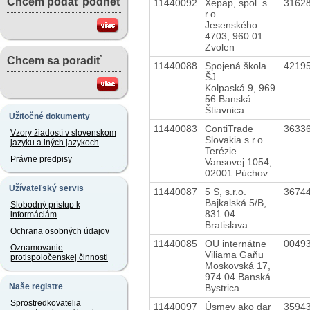
Chcem podať podnet
11440092
Xepap, spol. s
3162
r.o.
Jesenského
4703, 960 01
Zvolen
Chcem sa poradiť
11440088
Spojená škola
4219
ŠJ
Kolpaská 9, 969
56 Banská
Štiavnica
Užitočné dokumenty
11440083
ContiTrade
3633
Vzory žiadostí v slovenskom
Slovakia s.r.o.
jazyku a iných jazykoch
Terézie
Právne predpisy
Vansovej 1054,
02001 Púchov
Užívateľský servis
11440087
5 S, s.r.o.
3674
Bajkalská 5/B,
Slobodný prístup k
831 04
informáciám
Bratislava
Ochrana osobných údajov
11440085
OU internátne
0049
Oznamovanie
Viliama Gaňu
protispoločenskej činnosti
Moskovská 17,
974 04 Banská
Naše registre
Bystrica
Sprostredkovatelia
11440097
Úsmev ako dar
3594