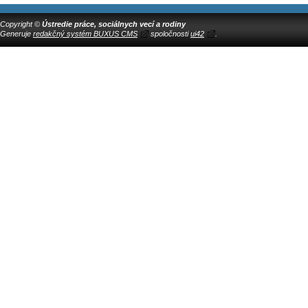
Copyright ©
Ústredie práce, sociálnych vecí a rodiny
Generuje
redakčný systém BUXUS CMS
spoločnosti
ui42
.