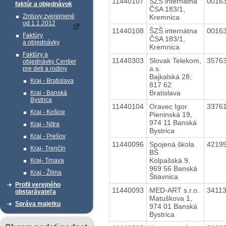
11440107
ŠZŠ internátna
0016
faktúr a objednávok
ČSA 183/1,
Zmluvy zverejnené
Kremnica
od 1.1.2012
11440108
ŠZŠ internátna
0016
Faktúry
ČSA 183/1,
a objednávky
Kremnica
Faktúry a
11440303
Slovak Telekom,
3576
objednávky Centier
a.s.
pre deti a rodiny
Bajkalská 28;
Kraj - Bratislava
817 62
Bratislava
Kraj - Banská
Bystrica
11440104
Oravec Igor
3376
Kraj - Košice
Pieninská 19,
974 11 Banská
Kraj - Nitra
Bystrica
Kraj - Prešov
11440096
Spojená škola
4219
Kraj- Trenčín
BŠ
Kolpašská 9,
Kraj- Trnava
969 56 Banská
Kraj - Žilina
Štiavnica
Profil verejného
11440093
MED-ART s.r.o.
3411
obstarávateľa
Matuškova 1,
Správa majetku
974 01 Banská
Bystrica