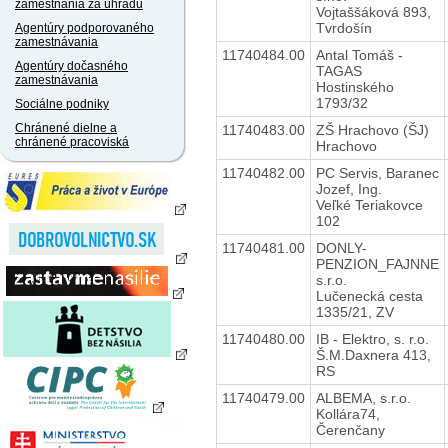
zamestnania za úhradu
Vojtaššáková 893,
Tvrdošín
Agentúry podporovaného
zamestnávania
11740484.00
Antal Tomáš -
Agentúry dočasného
TAGAS
zamestnávania
Hostinského
1793/32
Sociálne podniky
Chránené dielne a
11740483.00
ZŠ Hrachovo (ŠJ)
chránené pracoviská
Hrachovo
11740482.00
PC Servis, Baranec
Jozef, Ing.
Veľké Teriakovce
102
11740481.00
DONLY-
PENZION_FAJNNE
s.r.o.
Lučenecká cesta
1335/21, ZV
11740480.00
IB - Elektro, s. r.o.
Š.M.Daxnera 413,
RS
11740479.00
ALBEMA, s.r.o.
Kollára74,
Čerenčany