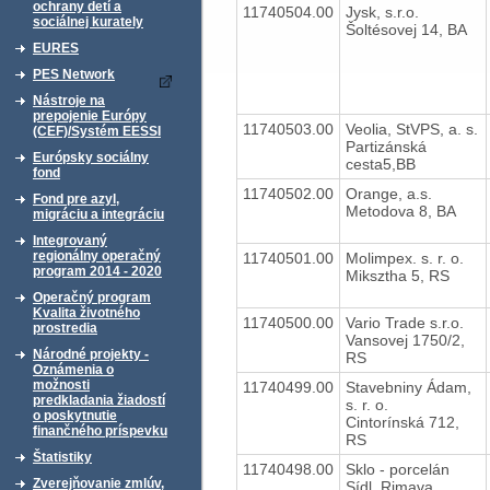
ochrany detí a
11740504.00
Jysk, s.r.o.
sociálnej kurately
Šoltésovej 14, BA
EURES
PES Network
Nástroje na
prepojenie Európy
11740503.00
Veolia, StVPS, a. s.
(CEF)/Systém EESSI
Partizánská
Európsky sociálny
cesta5,BB
fond
11740502.00
Orange, a.s.
Fond pre azyl,
Metodova 8, BA
migráciu a integráciu
Integrovaný
regionálny operačný
11740501.00
Molimpex. s. r. o.
program 2014 - 2020
Miksztha 5, RS
Operačný program
Kvalita životného
11740500.00
Vario Trade s.r.o.
prostredia
Vansovej 1750/2,
Národné projekty -
RS
Oznámenia o
možnosti
11740499.00
Stavebniny Ádam,
predkladania žiadostí
s. r. o.
o poskytnutie
Cintorínská 712,
finančného príspevku
RS
Štatistiky
11740498.00
Sklo - porcelán
Zverejňovanie zmlúv,
Sídl. Rimava