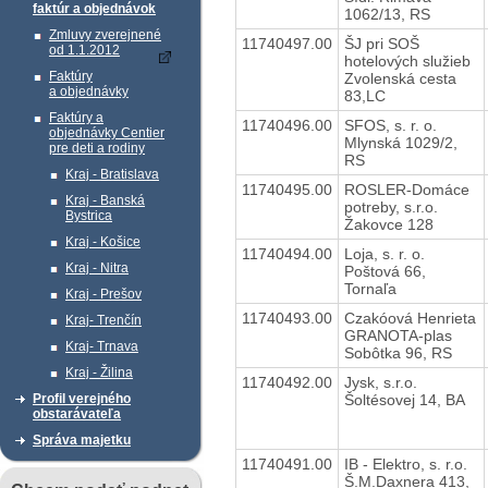
faktúr a objednávok
1062/13, RS
Zmluvy zverejnené
11740497.00
ŠJ pri SOŠ
od 1.1.2012
hotelových služieb
Faktúry
Zvolenská cesta
a objednávky
83,LC
Faktúry a
11740496.00
SFOS, s. r. o.
objednávky Centier
Mlynská 1029/2,
pre deti a rodiny
RS
Kraj - Bratislava
11740495.00
ROSLER-Domáce
Kraj - Banská
potreby, s.r.o.
Bystrica
Žakovce 128
Kraj - Košice
11740494.00
Loja, s. r. o.
Kraj - Nitra
Poštová 66,
Tornaľa
Kraj - Prešov
11740493.00
Czakóová Henrieta
Kraj- Trenčín
GRANOTA-plas
Kraj- Trnava
Sobôtka 96, RS
Kraj - Žilina
11740492.00
Jysk, s.r.o.
Šoltésovej 14, BA
Profil verejného
obstarávateľa
Správa majetku
11740491.00
IB - Elektro, s. r.o.
Š.M.Daxnera 413,