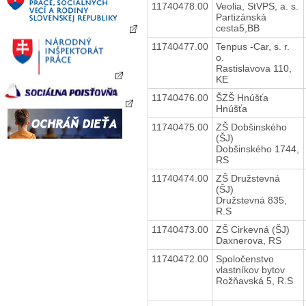
11740478.00
Veolia, StVPS, a. s.
Partizánská
cesta5,BB
11740477.00
Tenpus -Car, s. r.
o.
Rastislavova 110,
KE
11740476.00
ŠZŠ Hnúšťa
Hnúšťa
11740475.00
ZŠ Dobšinského
(ŠJ)
Dobšinského 1744,
RS
11740474.00
ZŠ Družstevná
(ŠJ)
Družstevná 835,
R.S
11740473.00
ZŠ Cirkevná (ŠJ)
Daxnerova, RS
11740472.00
Spoločenstvo
vlastníkov bytov
Rožňavská 5, R.S