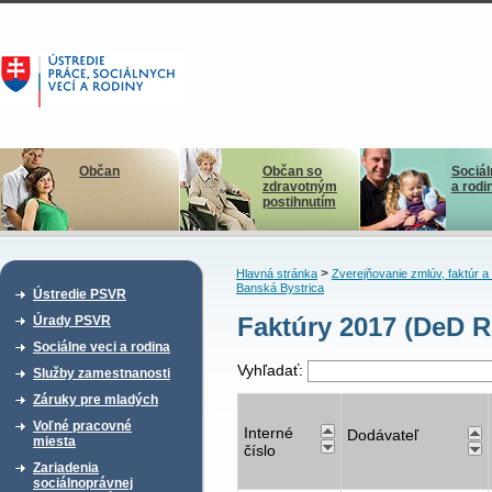
Občan
Občan so
Sociál
zdravotným
a rodi
postihnutím
>
Hlavná stránka
Zverejňovanie zmlúv, faktúr 
Banská Bystrica
Ústredie PSVR
Faktúry 2017 (DeD R
Úrady PSVR
Sociálne veci a rodina
Vyhľadať:
Služby zamestnanosti
Záruky pre mladých
Voľné pracovné
Interné
Dodávateľ
miesta
číslo
Zariadenia
sociálnoprávnej