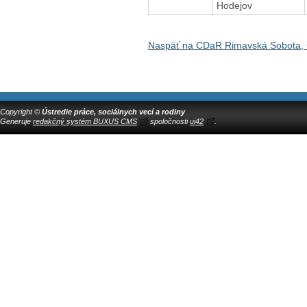
Hodejov
Naspäť na CDaR Rimavská Sobota, 
Copyright ©
Ústredie práce, sociálnych vecí a rodiny
Generuje
redakčný systém BUXUS CMS
spoločnosti
ui42
.