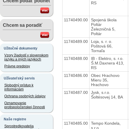
Chcem podať podnet
RS
11740490.00
Spojená škola
Poltár
Chcem sa poradiť
Železničná 5,
Poltár
11740489.00
Loja, s. r. o.
Poštová 66,
Užitočné dokumenty
Tornaľa
Vzory žiadostí v slovenskom
11740488.00
IB - Elektro, s. r.o.
jazyku a iných jazykoch
Š.M.Daxnera 413,
Právne predpisy
RS
11740486.00
Obec Hrachovo
Užívateľský servis
Mieru 35,
Hrachovo
Slobodný prístup k
informáciám
11740487.00
Jysk, s.r.o.
Ochrana osobných údajov
Šoltésovej 14, BA
Oznamovanie
protispoločenskej činnosti
Naše registre
11740485.00
Tempo Kondela,
Sprostredkovatelia
s.r.o.