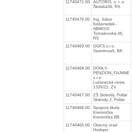
11740471.00
AUTORIS, s. r. o.
Školská36, RS
11740470.00
Ing. Július
Kisbenedek -
ABAKUS
Tomašovská 46,
RS
11740469.00
GGFS s.r.o.
Sasinkova5, BA
11740468.00
DONLY-
PENZION_FAJNNE
s.r.o.
Lučenecká cesta
1335/21, ZV
11740467.00
ZŠ Slobody, Poltár
Slobody 2, Poltár
11740466.00
Spojená škola
Kremnička
Kremnička BB
11740465.00
Obecný úrad
Hodejov