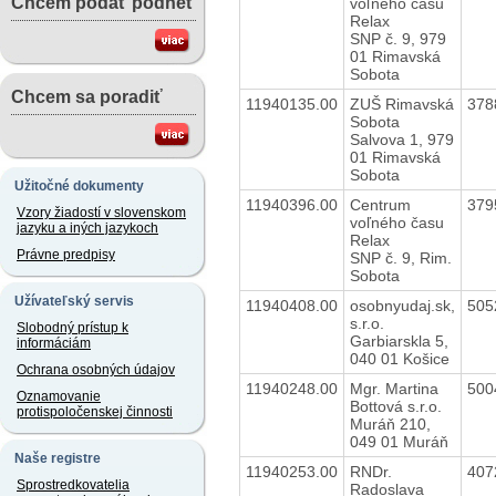
Chcem podať podnet
voľného času
Relax
SNP č. 9, 979
01 Rimavská
Sobota
Chcem sa poradiť
11940135.00
ZUŠ Rimavská
378
Sobota
Salvova 1, 979
01 Rimavská
Sobota
Užitočné dokumenty
11940396.00
Centrum
379
Vzory žiadostí v slovenskom
voľného času
jazyku a iných jazykoch
Relax
Právne predpisy
SNP č. 9, Rim.
Sobota
Užívateľský servis
11940408.00
osobnyudaj.sk,
505
s.r.o.
Slobodný prístup k
Garbiarskla 5,
informáciám
040 01 Košice
Ochrana osobných údajov
11940248.00
Mgr. Martina
500
Oznamovanie
Bottová s.r.o.
protispoločenskej činnosti
Muráň 210,
049 01 Muráň
Naše registre
11940253.00
RNDr.
407
Sprostredkovatelia
Radoslava