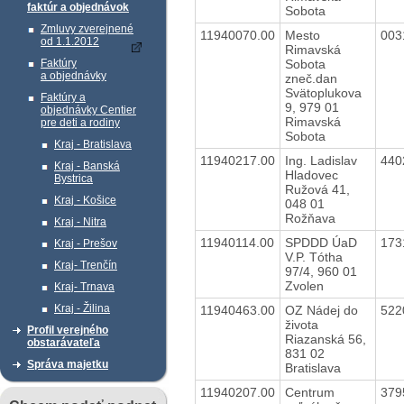
faktúr a objednávok
Sobota
Zmluvy zverejnené
11940070.00
Mesto
003
od 1.1.2012
Rimavská
Sobota
Faktúry
a objednávky
zneč.dan
Svätoplukova
Faktúry a
9, 979 01
objednávky Centier
Rimavská
pre deti a rodiny
Sobota
Kraj - Bratislava
11940217.00
Ing. Ladislav
440
Kraj - Banská
Hladovec
Bystrica
Ružová 41,
Kraj - Košice
048 01
Rožňava
Kraj - Nitra
11940114.00
SPDDD ÚaD
173
Kraj - Prešov
V.P. Tótha
Kraj- Trenčín
97/4, 960 01
Zvolen
Kraj- Trnava
Kraj - Žilina
11940463.00
OZ Nádej do
522
života
Profil verejného
Riazanská 56,
obstarávateľa
831 02
Správa majetku
Bratislava
11940207.00
Centrum
379