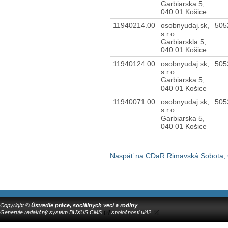
Garbiarska 5,
040 01 Košice
11940214.00
osobnyudaj.sk,
505
s.r.o.
Garbiarskla 5,
040 01 Košice
11940124.00
osobnyudaj.sk,
505
s.r.o.
Garbiarska 5,
040 01 Košice
11940071.00
osobnyudaj.sk,
505
s.r.o.
Garbiarska 5,
040 01 Košice
Naspäť na CDaR Rimavská Sobota, 
Copyright ©
Ústredie práce, sociálnych vecí a rodiny
Generuje
redakčný systém BUXUS CMS
spoločnosti
ui42
.