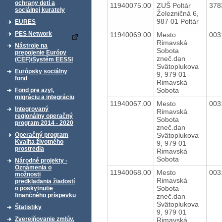
ochrany detí a
11940075.00
ZUŠ Poltár
378
sociálnej kurately
Železničná 6,
987 01 Poltár
EURES
PES Network
11940069.00
Mesto
003
Rimavská
Nástroje na
Sobota
prepojenie Európy
zneč.dan
(CEF)/Systém EESSI
Svätoplukova
Európsky sociálny
9, 979 01
fond
Rimavská
Sobota
Fond pre azyl,
migráciu a integráciu
11940067.00
Mesto
003
Integrovaný
Rimavská
regionálny operačný
Sobota
program 2014 - 2020
zneč.dan
Svätoplukova
Operačný program
Kvalita životného
9, 979 01
prostredia
Rimavská
Sobota
Národné projekty -
Oznámenia o
11940068.00
Mesto
003
možnosti
Rimavská
predkladania žiadostí
Sobota
o poskytnutie
finančného príspevku
zneč.dan
Svätoplukova
Štatistiky
9, 979 01
Zverejňovanie zmlúv,
Rimavská