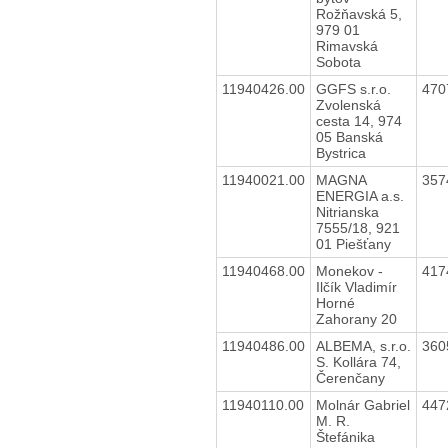
Rožňavská 5,
979 01
Rimavská
Sobota
11940426.00
GGFS s.r.o.
470
Zvolenská
cesta 14, 974
05 Banská
Bystrica
11940021.00
MAGNA
357
ENERGIA a.s.
Nitrianska
7555/18, 921
01 Piešťany
11940468.00
Monekov -
417
Ilčík Vladimír
Horné
Zahorany 20
11940486.00
ALBEMA, s.r.o.
360
S. Kollára 74,
Čerenčany
11940110.00
Molnár Gabriel
447
M. R.
Štefánika