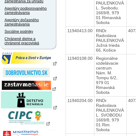
zamestnania za úhradu
PAULENKOVÁ
L. Svobodu
Agentúry podporovaného
1669/8, 979
zamestnávania
01 Rimavská
Agentúry dočasného
Sobota
zamestnávania
11940413.00
RNDr.
407
Sociálne podniky
Radoslava
Chránené dielne a
PAULENKOVÁ
chránené pracoviská
Južná trieda
66, Košice
11940108.00
Regionálne
vzdelávacie
centrum
Nám. M.
Tompu 6/2,
979 01
Rimavská
Sobota
11940204.00
RNDr.
407
Radoslava
PAULENKOVÁ
L. SVOBODU
1669/8, 979
01 Rim.
Sobota