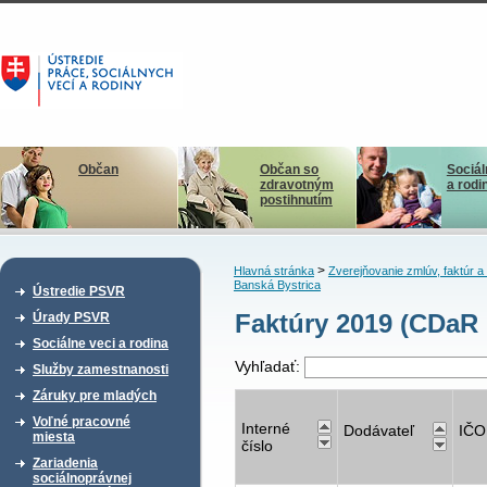
Občan
Občan so
Sociál
zdravotným
a rodi
postihnutím
>
Hlavná stránka
Zverejňovanie zmlúv, faktúr 
Banská Bystrica
Ústredie PSVR
Faktúry 2019 (CDaR
Úrady PSVR
Sociálne veci a rodina
Vyhľadať:
Služby zamestnanosti
Záruky pre mladých
Voľné pracovné
Interné
Dodávateľ
IČO
miesta
číslo
Zariadenia
sociálnoprávnej