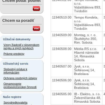
Chcem podať podnet
s.r.o.
Vojtaššákova 893,
Tvrdošín
11940510.00
Tempo Kondela,
Chcem sa poradiť
s.r.o.
Vojtaššákova 893,
Tvrdošín
11940509.00
Montag, s. r. o.
Škultétyho 350,
Užitočné dokumenty
Rim. Sobota
Vzory žiadostí v slovenskom
jazyku a iných jazykoch
11940508.00
Média-RS s.r.o.
Hlavné námestie
Právne predpisy
14, Rimavská
Sobota
Užívateľský servis
11940507.00
Jysk, s.r.o.
Slobodný prístup k
Šoltésovej 14,
informáciám
Bratislava
Ochrana osobných údajov
11940506.00
Jysk, s.r.o.
Šoltésovej 14,
Oznamovanie
protispoločenskej činnosti
Bratislava
11940505.00
IB - Elektro, s. r.o.
Naše registre
Železničiarska 48,
Rimavská Sobota
Sprostredkovatelia