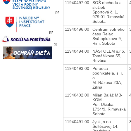
11940497.00
SOŠ obchodu a
služieb
Športová č. 1,
979 01 Rimavská
Sobota
11940496.00
Centrum voľného
času Relax
Svätoplukova 9,
Rim. Sobota
11940494.00
NÁSTOLEM s.r.o.
Tomášikova 55,
Revúca
11940493.00
Poradca
podnikateľa, s. r.
o.
M. Rázusa 23A,
Žilina
11940492.00
Milan Baláž MB-
KOM
Por. Ušiaka
1734/9, Rimavská
Sobota
11940491.00
Jysk, s.r.o.
Šoltésovej 14,
Bratislava