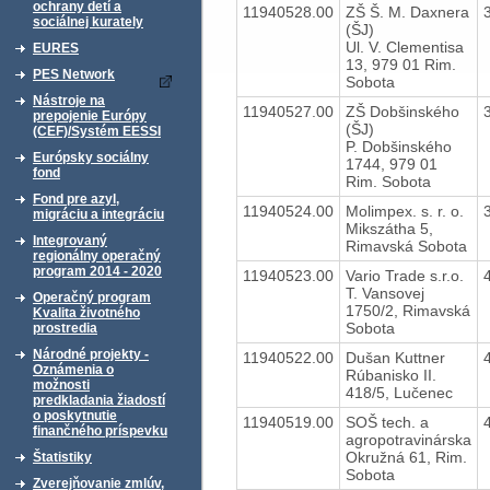
ochrany detí a
11940528.00
ZŠ Š. M. Daxnera
sociálnej kurately
(ŠJ)
Ul. V. Clementisa
EURES
13, 979 01 Rim.
PES Network
Sobota
Nástroje na
11940527.00
ZŠ Dobšinského
prepojenie Európy
(ŠJ)
(CEF)/Systém EESSI
P. Dobšinského
Európsky sociálny
1744, 979 01
fond
Rim. Sobota
Fond pre azyl,
11940524.00
Molimpex. s. r. o.
migráciu a integráciu
Mikszátha 5,
Integrovaný
Rimavská Sobota
regionálny operačný
program 2014 - 2020
11940523.00
Vario Trade s.r.o.
T. Vansovej
Operačný program
1750/2, Rimavská
Kvalita životného
Sobota
prostredia
Národné projekty -
11940522.00
Dušan Kuttner
Oznámenia o
Rúbanisko II.
možnosti
418/5, Lučenec
predkladania žiadostí
o poskytnutie
11940519.00
SOŠ tech. a
finančného príspevku
agropotravinárska
Okružná 61, Rim.
Štatistiky
Sobota
Zverejňovanie zmlúv,