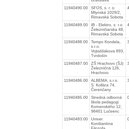
11940490.00
SFOS, s. r. o.
Mlynská 1029/2,
Rimavská Sobota
11940489.00
IB - Elektro, s. r.o.
Železničiarska 48,
Rimavská Sobota
11940488.00
Tempo Kondela,
s.r.o.
Vojtaššákova 893,
Tvrdošín
11940487.00
ZŠ Hrachovo (ŠJ)
Železničná 126,
Hrachovo
11940486.00
ALBEMA, s.r.o.
S. Kollára 74,
Čerenčany
11940485.00
Stredná odborná
škola pedagogi
Komenského 12,
98401 Lučeenc
11940483.00
Univer.
Konštantína
Filozofa