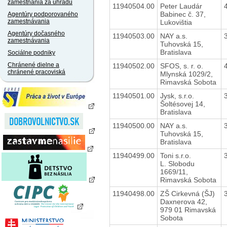
zamestnania za úhradu
11940504.00
Peter Laudár
Babinec č. 37,
Agentúry podporovaného
zamestnávania
Lukovištia
Agentúry dočasného
11940503.00
NAY a.s.
zamestnávania
Tuhovská 15,
Bratislava
Sociálne podniky
Chránené dielne a
11940502.00
SFOS, s. r. o.
chránené pracoviská
Mlynská 1029/2,
Rimavská Sobota
11940501.00
Jysk, s.r.o.
Šoltésovej 14,
Bratislava
11940500.00
NAY a.s.
Tuhovská 15,
Bratislava
11940499.00
Toni s.r.o.
L. Slobodu
1669/11,
Rimavská Sobota
11940498.00
ZŠ Cirkevná (ŠJ)
Daxnerova 42,
979 01 Rimavská
Sobota