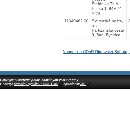
Štefánika Tr. A.
Hlinku 1, 949 74,
Nitra
11940482.00
Slovenská pošta,
a. s.
Partizánska cesta
9, Ban. Bystrica
Naspäť na CDaR Rimavská Sobota, 
Copyright ©
Ústredie práce, sociálnych vecí a rodiny
Generuje
redakčný systém BUXUS CMS
spoločnosti
ui42
.