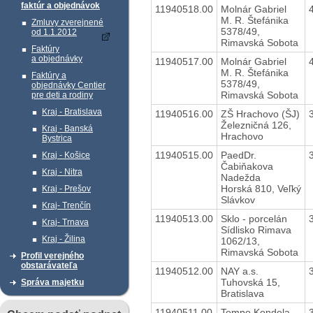
faktúr a objednávok
11940518.00
Molnár Gabriel
M. R. Štefánika
Zmluvy zverejnené
5378/49,
od 1.1.2012
Rimavská Sobota
Faktúry
a objednávky
11940517.00
Molnár Gabriel
M. R. Štefánika
Faktúry a
5378/49,
objednávky Centier
Rimavská Sobota
pre deti a rodiny
Kraj - Bratislava
11940516.00
ZŠ Hrachovo (ŠJ)
Železničná 126,
Kraj - Banská
Hrachovo
Bystrica
11940515.00
PaedDr.
Kraj - Košice
Čabiňakova
Kraj - Nitra
Nadežda
Horská 810, Veľký
Kraj - Prešov
Slávkov
Kraj- Trenčín
11940513.00
Sklo - porcelán
Kraj- Trnava
Sídlisko Rimava
Kraj - Žilina
1062/13,
Rimavská Sobota
Profil verejného
obstarávateľa
11940512.00
NAY a.s.
Tuhovská 15,
Správa majetku
Bratislava
11940511.00
Tempo Kondela,