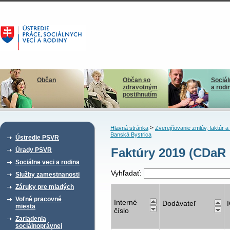
Občan
Občan so
Sociál
zdravotným
a rodi
postihnutím
>
Hlavná stránka
Zverejňovanie zmlúv, faktúr 
Banská Bystrica
Ústredie PSVR
Faktúry 2019 (CDaR
Úrady PSVR
Sociálne veci a rodina
Vyhľadať:
Služby zamestnanosti
Záruky pre mladých
Voľné pracovné
Interné
Dodávateľ
miesta
číslo
Zariadenia
sociálnoprávnej