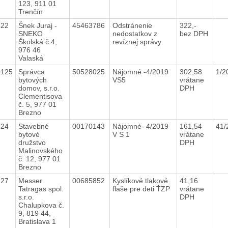
123, 911 01
Trenčín
122
Šnek Juraj -
45463786
Odstránenie
322,-
SNEKO
nedostatkov z
bez DPH
Školská č.4,
revíznej správy
976 46
Valaská
0125
Správca
50528025
Nájomné -4/2019
302,58
1/2
bytových
VS5
vrátane
domov, s.r.o.
DPH
Clementisova
č. 5, 977 01
Brezno
124
Stavebné
00170143
Nájomné- 4/2019
161,54
41/
bytové
V S 1
vrátane
družstvo
DPH
Malinovského
č. 12, 977 01
Brezno
127
Messer
00685852
Kyslíkové tlakové
41,16
Tatragas spol.
flaše pre deti ŤZP
vrátane
s.r.o.
DPH
Chalupkova č.
9, 819 44,
Bratislava 1