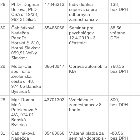
126
PhDr. Dagmar
47846313
Individuálna
133,-
Bellová, PhD
supervízia pre
bez DPH
ČSA č. 19/38,
odborných
962 31 Sliač
zamestnancov
130
Čabiňáková
35463066
Seminár pre
88,56
Nadežda
psychológov
vrátane
PaedDr.
12.4.2019 - 3
DPH
Horská č. 810,
účastníci
Horný Slavkov,
059,91 Veľký
Slavkov
129
Motor-Car,
36643947
Oprava automobilu
768,36
spol. s.r.o.
KIA
bez DPH
Zvolenská
cesta č. 48,
974 05 Banská
Bystrica 5
128
Mgr. Roman
43701302
Vzdelávanie
300,-
Mojš
zamestnancov 8
bez DPH
Petelenova č.
hodín
4/A, 974 01
Banská
Bystrica
131
Čabiňáková
35463066
Vrátená platba za
-88,56
Nadežda
seminár-dobropis -
bez DPH