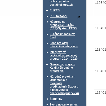
ochrany detí a
11964
sociálnej kurately
EURES
PES Network
Nástroje na
prepojenie Európy
11940
(CEF)/Systém EESSI
Európsky sociálny
fond
Fond pre azyl,
migráciu a integráciu
11940
Integrovaný
regionálny operačný
program 2014 - 2020
Operačný program
Kvalita životného
11940
prostredia
Národné projekty -
Oznámenia o
možnosti
predkladania žiadostí
o poskytnutie
11940
finančného príspevku
Štatistiky
Zverejňovanie zmlúv,