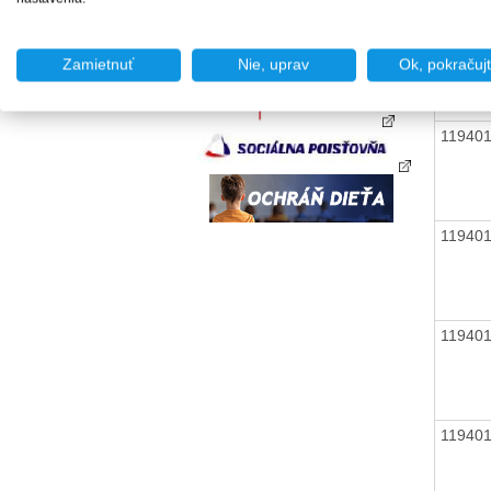
11940
Zamietnuť
Nie, uprav
Ok, pokračuj
11940
11940
11940
11940