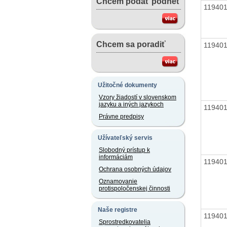
Chcem podať podnet
11940
Chcem sa poradiť
11940
Užitočné dokumenty
Vzory žiadostí v slovenskom
jazyku a iných jazykoch
11940
Právne predpisy
Užívateľský servis
Slobodný prístup k
informáciám
11940
Ochrana osobných údajov
Oznamovanie
protispoločenskej činnosti
Naše registre
11940
Sprostredkovatelia