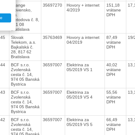
146
Orange
35697270
Hovory + internet
151,18
17,
Slovensko,
4/2019
vrátane
a.s.
DPH
te
Metodova č. 8,
821 08
Bratislava
145
Slovak
35763469
Hovory a internet
87,49
19/
Telekom, a.s.
04/2019
vrátane
Bajkalská č.
DPH
28, 817 62
Bratislava
144
BCF s.r.o.
36597007
Elektrina za
40,02
13,
Zvolenská
05/2019 VS 1
vrátane
cesta č. 14,
DPH
974 05 Banská
Bystrica
143
BCF s.r.o.
36597007
Elektrina za
55,56
13,
Zvolenská
05/2019 VS 4
vrátane
cesta č. 14,
DPH
974 05 Banská
Bystrica
142
BCF s.r.o.
36597007
Elektrina za
66,49
13,
Zvolenská
05/2019 VS 5
vrátane
cesta č. 14,
DPH
974 05 Banská