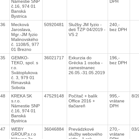
Námestie SNP
DPH
č.16, 974 01
Banská
Bystrica
136
Mecková
50920481
Služby JM fyzio -
240,-
Jaroslava,
deti ŤZP 04/2019 -
bez DPH
Mgr.-JM fyzio
VS 2
Malinovského
č. 1108/5, 977
01 Brezno
135
GEMKO-
36021717
Exkurzia do
196,-
TEKO, spol. s
Grécka 1 osoba -
bez DPH
r.o.
zamestnanec
Svätoplukova
26.05.-31.05.2019
č. 3, 979 01
Rimavská
Sobota
148
KREKA SK
47529148
Počítač + balík
995,-
8/2
s.r.o.
Office 2016 +
vrátane
Námestie SNP
tlačiareň
DPH
č.16, 974 01
Banská
Bystrica
147
WEBY
36046884
Prevádzkové
270,-
03/
GROUP,s.r.o
služby webového
vrátane
Nižovec 2a,
sídla - 1 rok
DPH