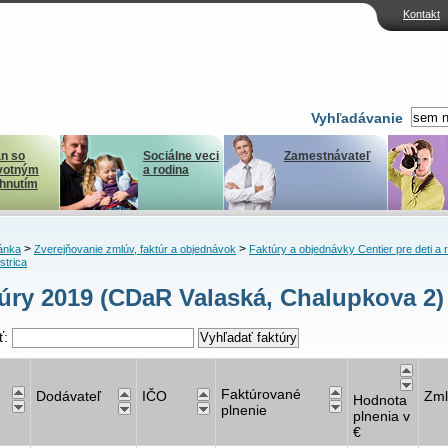
Kontakt
Vyhľadávanie
n so
Sociálne veci
Zamestnávateľ
votným
a rodina
ihnutím
>
>
ánka
Zverejňovanie zmlúv, faktúr a objednávok
Faktúry a objednávky Centier pre deti a 
strica
úry 2019 (CDaR Valaská, Chalupkova 2)
ť:
Faktúrované
Dodávateľ
IČO
Zml
Hodnota
plnenie
plnenia v
€