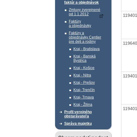
faktúr a objednávok
Zmluvy zverejnené
od 1.1.2012
11940
Faktúry
a objednávky
Faktúry a
objednávky Centier
pre deti a rodiny
11964
Kraj - Bratislava
Kraj - Banská
Bystrica
Kraj - Košice
Kraj - Nitra
11940
Kraj - Prešov
Kraj- Trenčín
Kraj- Trnava
Kraj - Žilina
11940
Profil verejného
obstarávateľa
Správa majetku