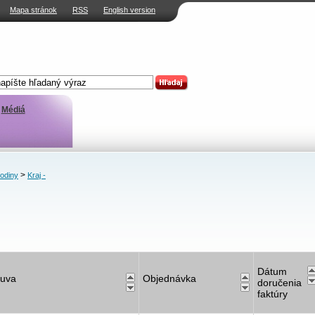
Mapa stránok
RSS
English version
Médiá
>
rodiny
Kraj -
Dátum
uva
Objednávka
doručenia
faktúry