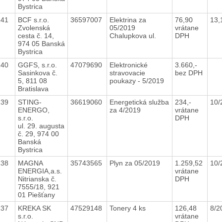
Bystrica
141
BCF s.r.o.
36597007
Elektrina za
76,90
13,
Zvolenská
05/2019
vrátane
cesta č. 14,
Chalupkova ul.
DPH
974 05 Banská
Bystrica
140
GGFS, s.r.o.
47079690
Elektronické
3.660,-
Sasinkova č.
stravovacie
bez DPH
5, 811 08
poukazy - 5/2019
Bratislava
139
STING-
36619060
Energetická služba
234,-
10/
ENERGO,
za 4/2019
vrátane
s.r.o.
DPH
ul. 29. augusta
č. 29, 974 00
Banská
Bystrica
138
MAGNA
35743565
Plyn za 05/2019
1.259,52
10/
ENERGIA,a.s.
vrátane
Nitrianska č.
DPH
7555/18, 921
01 Piešťany
137
KREKA SK
47529148
Tonery 4 ks
126,48
8/2
s.r.o.
vrátane