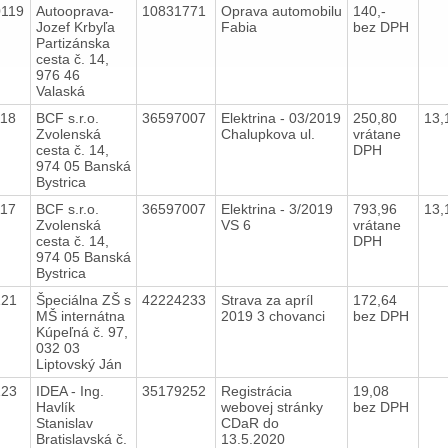
0119
Autooprava-
10831771
Oprava automobilu
140,-
Jozef Krbyľa
Fabia
bez DPH
Partizánska
cesta č. 14,
976 46
Valaská
118
BCF s.r.o.
36597007
Elektrina - 03/2019
250,80
13,
Zvolenská
Chalupkova ul.
vrátane
cesta č. 14,
DPH
974 05 Banská
Bystrica
117
BCF s.r.o.
36597007
Elektrina - 3/2019
793,96
13,
Zvolenská
VS 6
vrátane
cesta č. 14,
DPH
974 05 Banská
Bystrica
121
Špeciálna ZŠ s
42224233
Strava za apríl
172,64
MŠ internátna
2019 3 chovanci
bez DPH
Kúpeľná č. 97,
032 03
Liptovský Ján
123
IDEA - Ing.
35179252
Registrácia
19,08
Havlík
webovej stránky
bez DPH
Stanislav
CDaR do
Bratislavská č.
13.5.2020