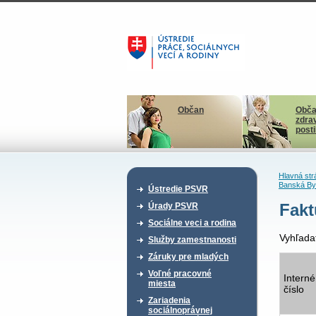
Občan
Obča
zdra
post
Hlavná str
Banská By
Ústredie PSVR
Fakt
Úrady PSVR
Sociálne veci a rodina
Vyhľada
Služby zamestnanosti
Záruky pre mladých
Voľné pracovné
Interné
miesta
číslo
Zariadenia
sociálnoprávnej