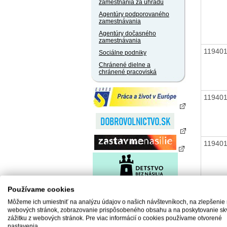
zamestnania za úhradu
Agentúry podporovaného
zamestnávania
Agentúry dočasného
zamestnávania
11940
Sociálne podniky
Chránené dielne a
chránené pracoviská
11940
11940
11940
Používame cookies
Môžeme ich umiestniť na analýzu údajov o našich návštevníkoch, na zlepšenie
webových stránok, zobrazovanie prispôsobeného obsahu a na poskytovanie sk
zážitku z webových stránok. Pre viac informácií o cookies používame otvorené
nastavenia.