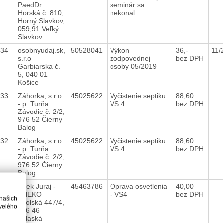
PaedDr.
seminár sa
Horská č. 810,
nekonal
Horný Slavkov,
059,91 Veľký
Slavkov
134
osobnyudaj.sk,
50528041
Výkon
36,-
11/
s.r.o
zodpovednej
bez DPH
Garbiarska č.
osoby 05/2019
5, 040 01
Košice
133
Záhorka, s.r.o.
45025622
Vyčistenie septiku
88,60
- p. Turňa
VS 4
bez DPH
Závodie č. 2/2,
976 52 Čierny
Balog
132
Záhorka, s.r.o.
45025622
Vyčistenie septiku
88,60
- p. Turňa
VS 4
bez DPH
Závodie č. 2/2,
976 52 Čierny
Balog
181
Šnek Juraj -
45463786
Oprava osvetlenia
40,00
SNEKO
- VS4
bez DPH
 našich
Školská 447/4,
velého
976 46
Valaská