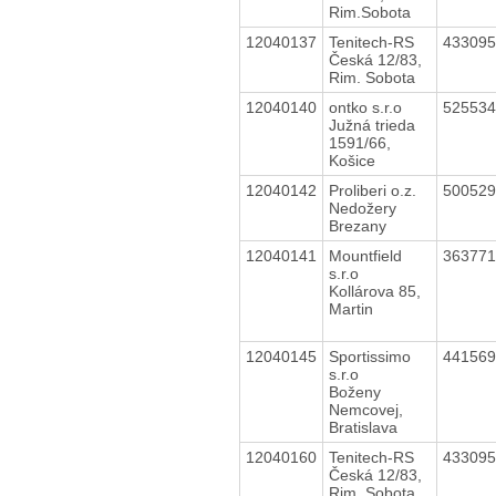
Rim.Sobota
12040137
Tenitech-RS
43309
Česká 12/83,
Rim. Sobota
12040140
ontko s.r.o
52553
Južná trieda
1591/66,
Košice
12040142
Proliberi o.z.
50052
Nedožery
Brezany
12040141
Mountfield
36377
s.r.o
Kollárova 85,
Martin
12040145
Sportissimo
44156
s.r.o
Boženy
Nemcovej,
Bratislava
12040160
Tenitech-RS
43309
Česká 12/83,
Rim. Sobota