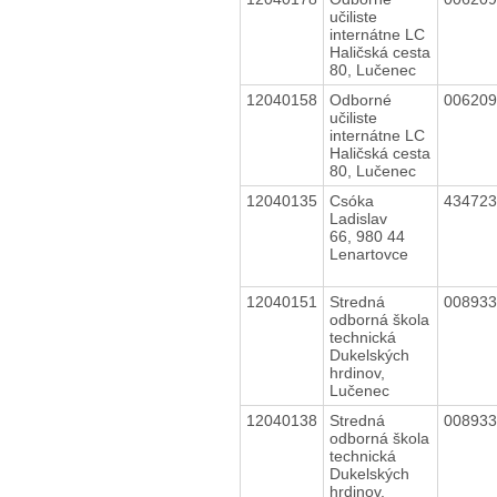
učiliste
internátne LC
Haličská cesta
80, Lučenec
12040158
Odborné
00620
učiliste
internátne LC
Haličská cesta
80, Lučenec
12040135
Csóka
43472
Ladislav
66, 980 44
Lenartovce
12040151
Stredná
00893
odborná škola
technická
Dukelských
hrdinov,
Lučenec
12040138
Stredná
00893
odborná škola
technická
Dukelských
hrdinov,