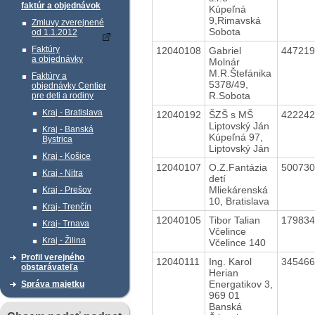
faktúr a objednávok
Kúpeľná
9,Rimavská
Zmluvy zverejnené
Sobota
od 1.1.2012
Faktúry
12040108
Gabriel
44721
a objednávky
Molnár
M.R.Štefánika
Faktúry a
5378/49,
objednávky Centier
R.Sobota
pre deti a rodiny
Kraj - Bratislava
12040192
ŠZŠ s MŠ
42224
Liptovský Ján
Kraj - Banská
Kúpeľná 97,
Bystrica
Liptovský Ján
Kraj - Košice
12040107
O.Z.Fantázia
50073
Kraj - Nitra
detí
Mliekárenská
Kraj - Prešov
10, Bratislava
Kraj- Trenčín
12040105
Tibor Talian
17983
Kraj- Trnava
Včelince
Kraj - Žilina
Včelince 140
Profil verejného
12040111
Ing. Karol
34546
obstarávateľa
Herian
Energatikov 3,
Správa majetku
969 01
Banská