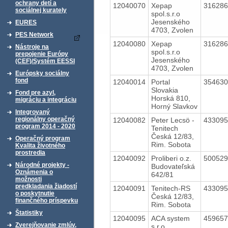
ochrany detí a
12040070
Xepap
31628
sociálnej kurately
spol.s.r.o
Jesenského
EURES
4703, Zvolen
PES Network
12040080
Xepap
31628
Nástroje na
spol.s.r.o
prepojenie Európy
Jesenského
(CEF)/Systém EESSI
4703, Zvolen
Európsky sociálny
fond
12040014
Portal
35463
Slovakia
Fond pre azyl,
Horská 810,
migráciu a integráciu
Horný Slavkov
Integrovaný
regionálny operačný
12040082
Peter Lecsö -
43309
program 2014 - 2020
Tenitech
Česká 12/83,
Operačný program
Rim. Sobota
Kvalita životného
prostredia
12040092
Proliberi o.z.
50052
Národné projekty -
Budovateľská
Oznámenia o
642/81
možnosti
predkladania žiadostí
12040091
Tenitech-RS
43309
o poskytnutie
Česká 12/83,
finančného príspevku
Rim. Sobota
Štatistiky
12040095
ACA system
45965
Zverejňovanie zmlúv,
s.r.o