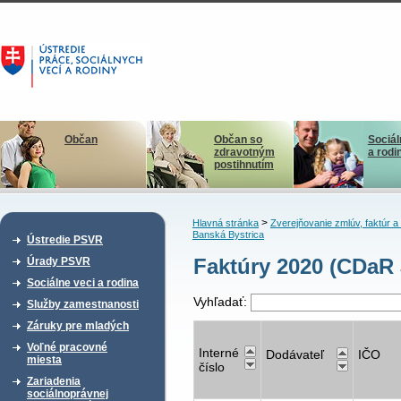
Občan
Občan so
Sociál
zdravotným
a rodi
postihnutím
>
Hlavná stránka
Zverejňovanie zmlúv, faktúr 
Banská Bystrica
Ústredie PSVR
Faktúry 2020 (CDaR 
Úrady PSVR
Sociálne veci a rodina
Vyhľadať:
Služby zamestnanosti
Záruky pre mladých
Voľné pracovné
Interné
Dodávateľ
IČO
miesta
číslo
Zariadenia
sociálnoprávnej