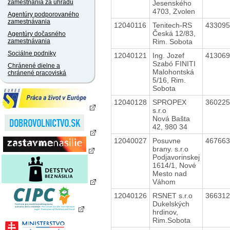
zamestnania za úhradu
Jesenského
4703, Zvolen
Agentúry podporovaného
zamestnávania
12040116
Tenitech-RS
43309
Česká 12/83,
Agentúry dočasného
Rim. Sobota
zamestnávania
Sociálne podniky
12040121
Ing. Jozef
41306
Szabó FINITI
Chránené dielne a
Malohontská
chránené pracoviská
5/16, Rim.
Sobota
12040128
SPROPEX
36022
s.r.o
Nová Bašta
42, 980 34
12040027
Posuvne
46766
brany. s.r.o
Podjavorinskej
1614/1, Nové
Mesto nad
Váhom
12040126
RSNET s.r.o
36631
Dukelských
hrdinov,
Rim.Sobota