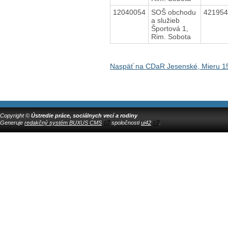
12040054
SOŠ obchodu
42195
a služieb
Športová 1,
Rim. Sobota
Naspäť na CDaR Jesenské, Mieru 1
Copyright ©
Ústredie práce, sociálnych vecí a rodiny
Generuje
redakčný systém BUXUS CMS
spoločnosti
ui42
.