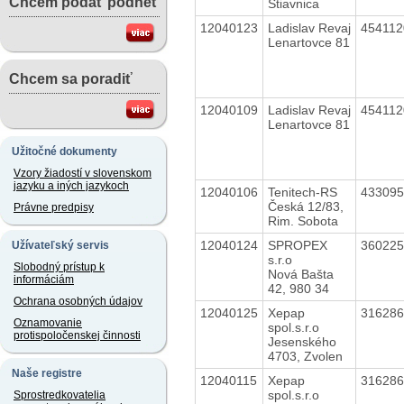
Chcem podať podnet
Štiavnica
12040123
Ladislav Revaj
45411
Lenartovce 81
Chcem sa poradiť
12040109
Ladislav Revaj
45411
Lenartovce 81
Užitočné dokumenty
Vzory žiadostí v slovenskom
jazyku a iných jazykoch
12040106
Tenitech-RS
43309
Česká 12/83,
Právne predpisy
Rim. Sobota
12040124
SPROPEX
36022
Užívateľský servis
s.r.o
Slobodný prístup k
Nová Bašta
informáciám
42, 980 34
Ochrana osobných údajov
12040125
Xepap
31628
Oznamovanie
spol.s.r.o
protispoločenskej činnosti
Jesenského
4703, Zvolen
Naše registre
12040115
Xepap
31628
spol.s.r.o
Sprostredkovatelia