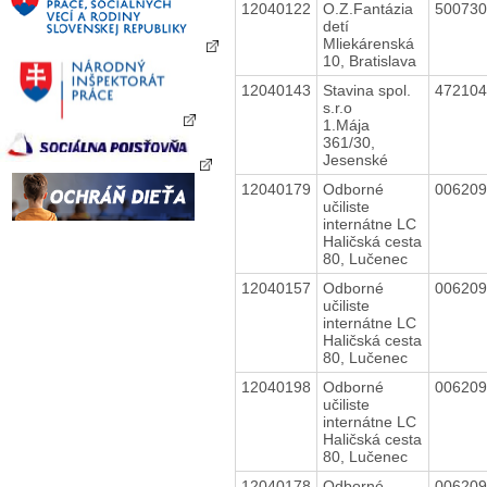
12040122
O.Z.Fantázia
50073
detí
Mliekárenská
10, Bratislava
12040143
Stavina spol.
47210
s.r.o
1.Mája
361/30,
Jesenské
12040179
Odborné
00620
učiliste
internátne LC
Haličská cesta
80, Lučenec
12040157
Odborné
00620
učiliste
internátne LC
Haličská cesta
80, Lučenec
12040198
Odborné
00620
učiliste
internátne LC
Haličská cesta
80, Lučenec
12040178
Odborné
00620