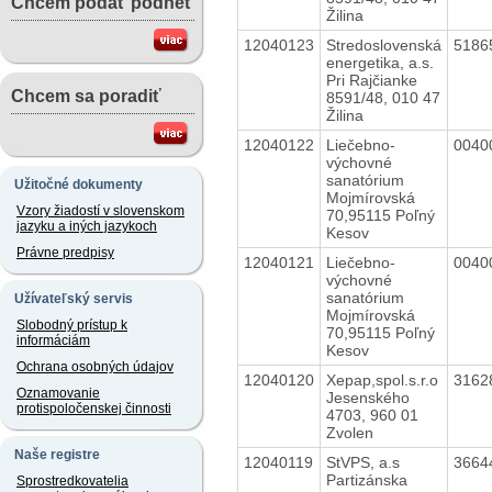
Chcem podať podnet
Žilina
12040123
Stredoslovenská
5186
energetika, a.s.
Pri Rajčianke
Chcem sa poradiť
8591/48, 010 47
Žilina
12040122
Liečebno-
0040
výchovné
sanatórium
Užitočné dokumenty
Mojmírovská
Vzory žiadostí v slovenskom
70,95115 Poľný
jazyku a iných jazykoch
Kesov
Právne predpisy
12040121
Liečebno-
0040
výchovné
sanatórium
Užívateľský servis
Mojmírovská
Slobodný prístup k
70,95115 Poľný
informáciám
Kesov
Ochrana osobných údajov
12040120
Xepap,spol.s.r.o
3162
Oznamovanie
Jesenského
protispoločenskej činnosti
4703, 960 01
Zvolen
Naše registre
12040119
StVPS, a.s
3664
Partizánska
Sprostredkovatelia