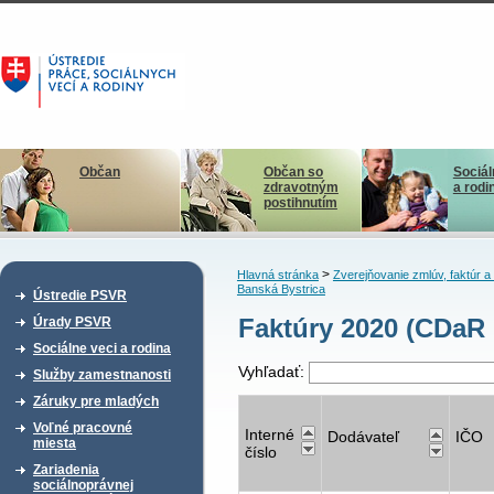
Občan
Občan so
Sociál
zdravotným
a rodi
postihnutím
>
Hlavná stránka
Zverejňovanie zmlúv, faktúr 
Banská Bystrica
Ústredie PSVR
Faktúry 2020 (CDaR
Úrady PSVR
Sociálne veci a rodina
Vyhľadať:
Služby zamestnanosti
Záruky pre mladých
Voľné pracovné
Interné
Dodávateľ
IČO
miesta
číslo
Zariadenia
sociálnoprávnej