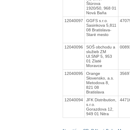
Štúrova
1920/50, 968 01
Nová Baňa
12040097
GGFS s.r.o.
4707
Sasinkova 5,811
08 Bratislava-
Staré mesto
12040096
SOŠ obchodu a
0089
služieb ZM
Ul.SNP 5, 953
01 Zlaté
Moravce
12040095
Orange
3569
Slovensko, a.s.
Metodova 8,
821 08
Bratislava
12040094
JFK Distribution,
4471
s.r.o.
Gorazdova 12,
949 01 Nitra