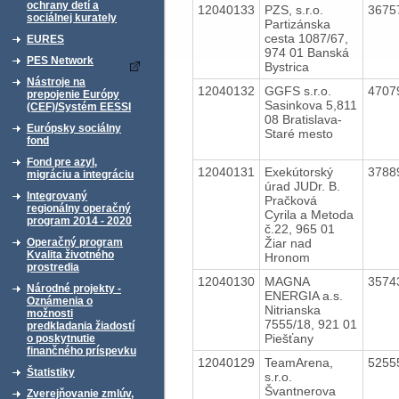
ochrany detí a
12040133
PZS, s.r.o.
3675
sociálnej kurately
Partizánska
cesta 1087/67,
EURES
974 01 Banská
PES Network
Bystrica
Nástroje na
12040132
GGFS s.r.o.
4707
prepojenie Európy
Sasinkova 5,811
(CEF)/Systém EESSI
08 Bratislava-
Európsky sociálny
Staré mesto
fond
Fond pre azyl,
12040131
Exekútorský
3788
migráciu a integráciu
úrad JUDr. B.
Integrovaný
Pračková
regionálny operačný
Cyrila a Metoda
program 2014 - 2020
č.22, 965 01
Žiar nad
Operačný program
Kvalita životného
Hronom
prostredia
12040130
MAGNA
3574
Národné projekty -
ENERGIA a.s.
Oznámenia o
Nitrianska
možnosti
7555/18, 921 01
predkladania žiadostí
Piešťany
o poskytnutie
finančného príspevku
12040129
TeamArena,
5255
Štatistiky
s.r.o.
Švantnerova
Zverejňovanie zmlúv,