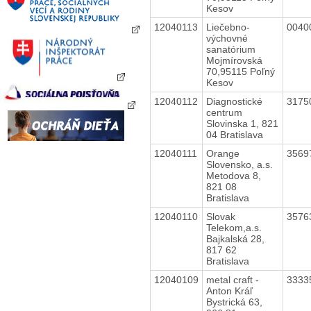
Kesov
12040113
Liečebno-
0040
výchovné
sanatórium
Mojmírovská
70,95115 Poľný
Kesov
12040112
Diagnostické
3175
centrum
Slovinska 1, 821
04 Bratislava
12040111
Orange
3569
Slovensko, a.s.
Metodova 8,
821 08
Bratislava
12040110
Slovak
3576
Telekom,a.s.
Bajkalská 28,
817 62
Bratislava
12040109
metal craft -
3333
Anton Kráľ
Bystrická 63,