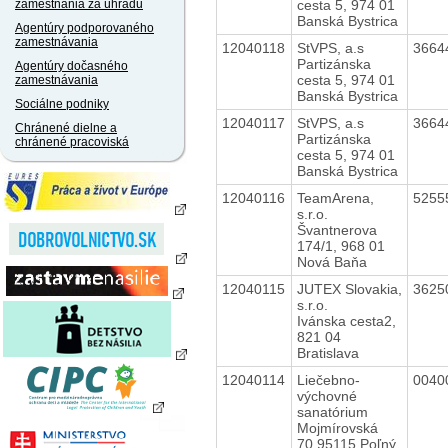
cesta 5, 974 01
zamestnania za úhradu
Banská Bystrica
Agentúry podporovaného
zamestnávania
12040118
StVPS, a.s
3664
Partizánska
Agentúry dočasného
cesta 5, 974 01
zamestnávania
Banská Bystrica
Sociálne podniky
12040117
StVPS, a.s
3664
Chránené dielne a
Partizánska
chránené pracoviská
cesta 5, 974 01
Banská Bystrica
12040116
TeamArena,
5255
s.r.o.
Švantnerova
174/1, 968 01
Nová Baňa
12040115
JUTEX Slovakia,
3625
s.r.o.
Ivánska cesta2,
821 04
Bratislava
12040114
Liečebno-
0040
výchovné
sanatórium
Mojmírovská
70,95115 Poľný