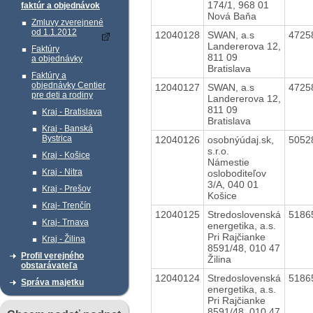
174/1, 968 01
faktúr a objednávok
Nová Baňa
Zmluvy zverejnené
od 1.1.2012
12040128
SWAN, a.s
4725
Landererova 12,
Faktúry
811 09
a objednávky
Bratislava
Faktúry a
objednávky Centier
12040127
SWAN, a.s
4725
pre deti a rodiny
Landererova 12,
811 09
Kraj - Bratislava
Bratislava
Kraj - Banská
Bystrica
12040126
osobnýúdaj.sk,
5052
s.r.o.
Kraj - Košice
Námestie
Kraj - Nitra
osloboditeľov
3/A, 040 01
Kraj - Prešov
Košice
Kraj- Trenčín
12040125
Stredoslovenská
5186
Kraj- Trnava
energetika, a.s.
Pri Rajčianke
Kraj - Žilina
8591/48, 010 47
Profil verejného
Žilina
obstarávateľa
12040124
Stredoslovenská
5186
Správa majetku
energetika, a.s.
Pri Rajčianke
8591/48, 010 47