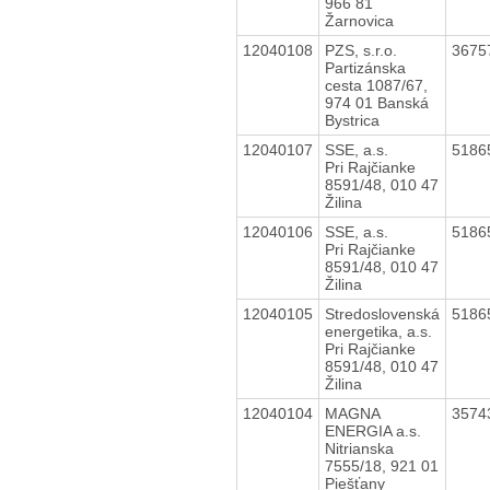
966 81
Žarnovica
12040108
PZS, s.r.o.
3675
Partizánska
cesta 1087/67,
974 01 Banská
Bystrica
12040107
SSE, a.s.
5186
Pri Rajčianke
8591/48, 010 47
Žilina
12040106
SSE, a.s.
5186
Pri Rajčianke
8591/48, 010 47
Žilina
12040105
Stredoslovenská
5186
energetika, a.s.
Pri Rajčianke
8591/48, 010 47
Žilina
12040104
MAGNA
3574
ENERGIA a.s.
Nitrianska
7555/18, 921 01
Piešťany