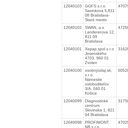
12040103
GGFS s.r.o.
4707
Sasinkova 5,811
08 Bratislava-
Staré mesto
12040102
SWAN, a.s
4725
Landererova 12,
811 09
Bratislava
12040101
Xepap,spol.s.r.o
3162
Jesenského
4703, 960 01
Zvolen
12040100
osobnýúdaj.sk,
5052
s.r.o.
Námestie
osloboditeľov
3/A, 040 01
Košice
12040099
Diagnostické
3175
centrum
Slovinska 1, 821
04 Bratislava
12040098
PROFIMONT
4702
NB s.r.o.