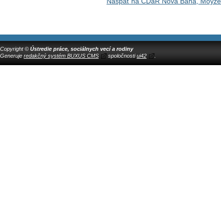
Naspäť na CDaR Nová Baňa, Moyze
Copyright ©
Ústredie práce, sociálnych vecí a rodiny
Generuje
redakčný systém BUXUS CMS
spoločnosti
ui42
.