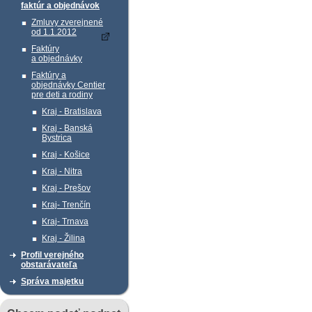
faktúr a objednávok
Zmluvy zverejnené
od 1.1.2012
Faktúry
a objednávky
Faktúry a
objednávky Centier
pre deti a rodiny
Kraj - Bratislava
Kraj - Banská
Bystrica
Kraj - Košice
Kraj - Nitra
Kraj - Prešov
Kraj- Trenčín
Kraj- Trnava
Kraj - Žilina
Profil verejného
obstarávateľa
Správa majetku