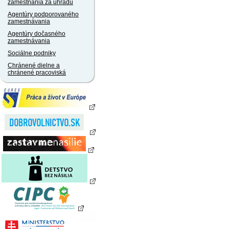
zamestnania za úhradu
Agentúry podporovaného
zamestnávania
Agentúry dočasného
zamestnávania
Sociálne podniky
Chránené dielne a
chránené pracoviská