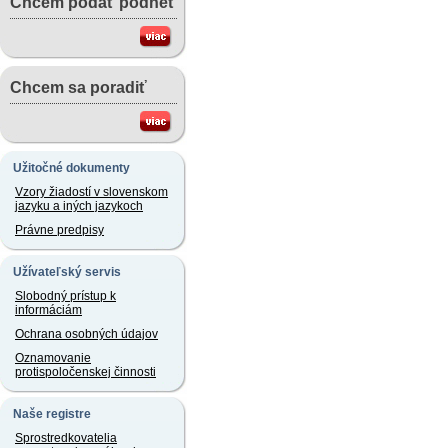
Chcem podať podnet
Chcem sa poradiť
Užitočné dokumenty
Vzory žiadostí v slovenskom
jazyku a iných jazykoch
Právne predpisy
Užívateľský servis
Slobodný prístup k
informáciám
Ochrana osobných údajov
Oznamovanie
protispoločenskej činnosti
Naše registre
Sprostredkovatelia