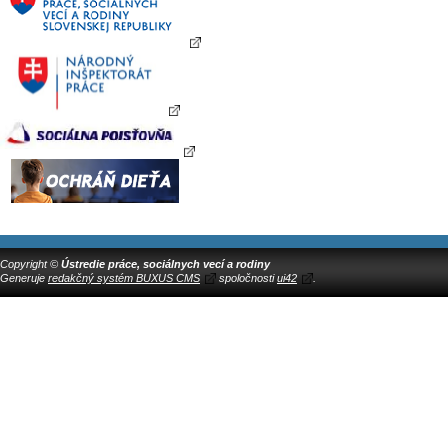
Copyright ©
Ústredie práce, sociálnych vecí a rodiny
Generuje
redakčný systém BUXUS CMS
spoločnosti
ui42
.