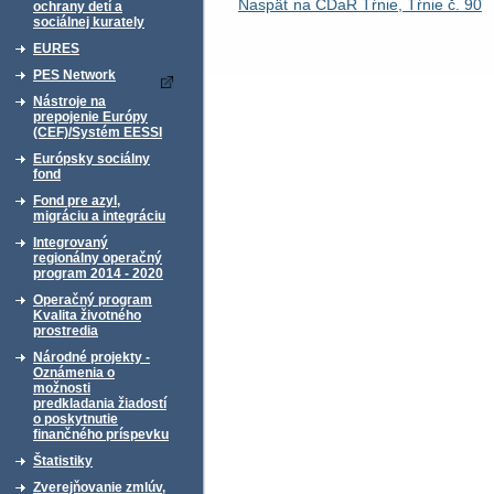
Naspäť na CDaR Tŕnie, Tŕnie č. 90
ochrany detí a
sociálnej kurately
EURES
PES Network
Nástroje na
prepojenie Európy
(CEF)/Systém EESSI
Európsky sociálny
fond
Fond pre azyl,
migráciu a integráciu
Integrovaný
regionálny operačný
program 2014 - 2020
Operačný program
Kvalita životného
prostredia
Národné projekty -
Oznámenia o
možnosti
predkladania žiadostí
o poskytnutie
finančného príspevku
Štatistiky
Zverejňovanie zmlúv,