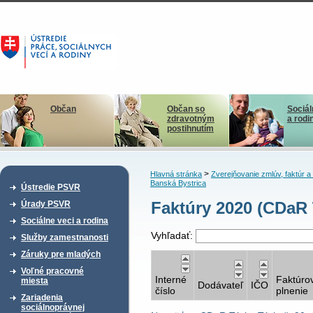
Občan
Občan so
Sociál
zdravotným
a rodi
postihnutím
>
Hlavná stránka
Zverejňovanie zmlúv, faktúr 
Banská Bystrica
Ústredie PSVR
Faktúry 2020 (CDaR T
Úrady PSVR
Sociálne veci a rodina
Vyhľadať:
Služby zamestnanosti
Záruky pre mladých
Voľné pracovné
Interné
Faktúro
miesta
Dodávateľ
IČO
číslo
plnenie
Zariadenia
sociálnoprávnej