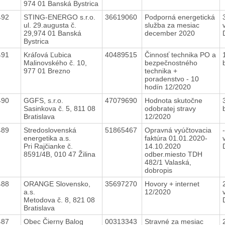
974 01 Banská Bystrica
492
STING-ENERGO s.r.o.
36619060
Podporná energetická
ul. 29.augusta č.
služba za mesiac
29,974 01 Banská
december 2020
Bystrica
491
Kráľová Ľubica
40489515
Činnosť technika PO a
Malinovského č. 10,
bezpečnostného
977 01 Brezno
technika +
poradenstvo - 10
hodín 12/2020
490
GGFS, s.r.o.
47079690
Hodnota skutočne
Sasinkova č. 5, 811 08
odobratej stravy
Bratislava
12/2020
489
Stredoslovenská
51865467
Opravná vyúčtovacia
energetika a.s.
faktúra 01.01.2020-
Pri Rajčianke č.
14.10.2020
8591/4B, 010 47 Žilina
odber.miesto TDH
482/1 Valaská,
dobropis
488
ORANGE Slovensko,
35697270
Hovory + internet
a.s.
12/2020
Metodova č. 8, 821 08
Bratislava
487
Obec Čierny Balog
00313343
Stravné za mesiac