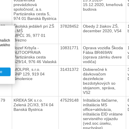
prevádzková
15.12.2020, kmeňová
spoločnosť, a.s.
budova
Partizánska cesta 5,
974 01 Banská Bystrica
482
Školská jedáleň pri ZŠ
37828452
Obedy 2 žiakov ZŠ,
s MŠ
december 2020, VS4
MPČĽ 35, 977 01
Brezno
 našich
velého
481
Jozef Krbyľa -
10831771
Oprava vozidla Škoda
AUTOOPRAVA
Fábia BR469AN
Partizánska cesta
(oprava zámku dvere
529/14, 976 46 Valaská
vodiča)
480
MOLPIR, s.r.o.
31431372
Dobierečné k
te
SNP 129, 919 04
dávkovačom
Smolenice
dezinfekcie
bezdotykových so
stojanom, správa,
VS2
479
KREKA SK s.r.o.
47529148
Inštalácia tlačiarne,
Zelená 2C/X3, 974 04
inštalácia MS
Banská Bystrica
office+aktivácia,
inštalácia EID vrátane
servisného výjazdu
(ved.soc.úseku,
psycholog)