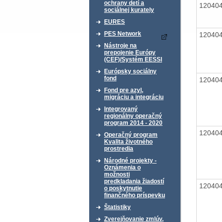
ochrany detí a
12040
sociálnej kurately
EURES
PES Network
12040
Nástroje na
prepojenie Európy
(CEF)/Systém EESSI
Európsky sociálny
fond
12040
Fond pre azyl,
migráciu a integráciu
Integrovaný
regionálny operačný
program 2014 - 2020
12040
Operačný program
Kvalita životného
prostredia
Národné projekty -
Oznámenia o
možnosti
predkladania žiadostí
12040
o poskytnutie
finančného príspevku
Štatistiky
Zverejňovanie zmlúv,