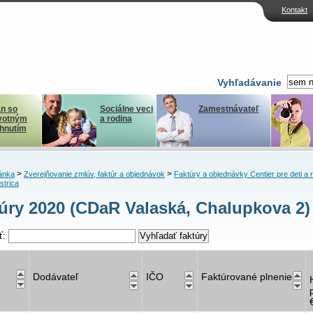
Kontakt
Vyhľadávanie
n so
Sociálne veci
Zamestnávateľ
votným
a rodina
ihnutím
>
>
ánka
Zverejňovanie zmlúv, faktúr a objednávok
Faktúry a objednávky Centier pre deti a 
strica
úry 2020 (CDaR Valaská, Chalupkova 2)
ť:
Dodávateľ
IČO
Faktúrované plnenie