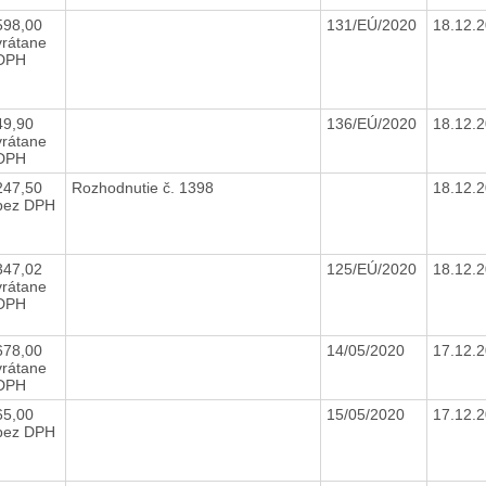
598,00
131/EÚ/2020
18.12.
vrátane
DPH
49,90
136/EÚ/2020
18.12.
vrátane
DPH
247,50
Rozhodnutie č. 1398
18.12.
bez DPH
347,02
125/EÚ/2020
18.12.
vrátane
DPH
678,00
14/05/2020
17.12.
vrátane
DPH
65,00
15/05/2020
17.12.
bez DPH