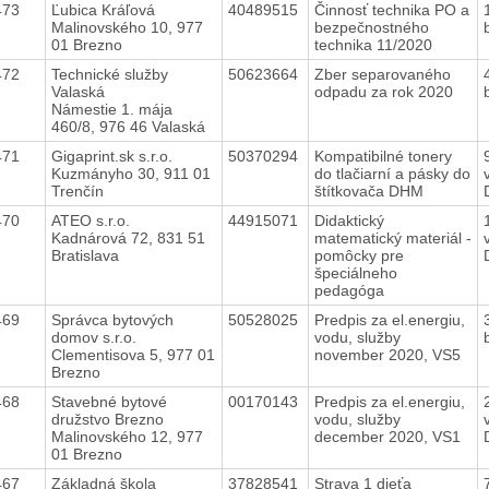
473
Ľubica Kráľová
40489515
Činnosť technika PO a
Malinovského 10, 977
bezpečnostného
01 Brezno
technika 11/2020
472
Technické služby
50623664
Zber separovaného
Valaská
odpadu za rok 2020
Námestie 1. mája
460/8, 976 46 Valaská
471
Gigaprint.sk s.r.o.
50370294
Kompatibilné tonery
Kuzmányho 30, 911 01
do tlačiarní a pásky do
Trenčín
štítkovača DHM
470
ATEO s.r.o.
44915071
Didaktický
Kadnárová 72, 831 51
matematický materiál -
Bratislava
pomôcky pre
špeciálneho
pedagóga
469
Správca bytových
50528025
Predpis za el.energiu,
domov s.r.o.
vodu, služby
Clementisova 5, 977 01
november 2020, VS5
Brezno
468
Stavebné bytové
00170143
Predpis za el.energiu,
družstvo Brezno
vodu, služby
Malinovského 12, 977
december 2020, VS1
01 Brezno
467
Základná škola
37828541
Strava 1 dieťa