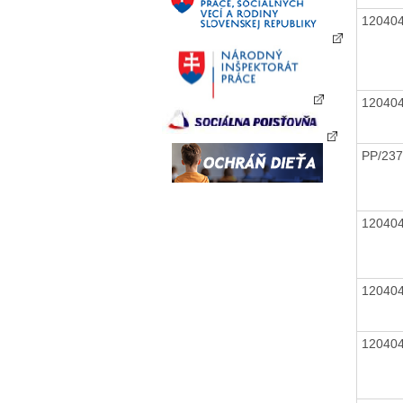
12040
12040
PP/237
12040
12040
12040