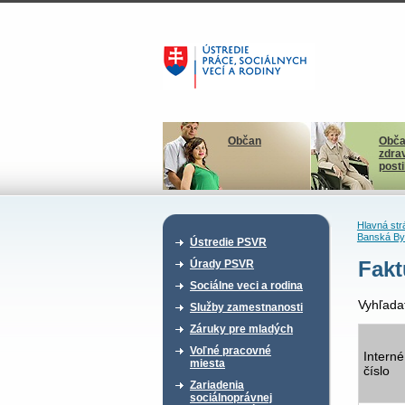
Občan
Obča
zdra
post
Hlavná str
Banská By
Ústredie PSVR
Fakt
Úrady PSVR
Sociálne veci a rodina
Vyhľada
Služby zamestnanosti
Záruky pre mladých
Voľné pracovné
Interné
miesta
číslo
Zariadenia
sociálnoprávnej