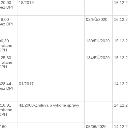
120,00
18/2019
16.12.
bez DPH
48,00
02/EÚ/2020
16.12.
bez DPH
96,30
130/EÚ/2020
15.12.
vrátane
DPH
125,30
134/EÚ/2020
15.12.
vrátane
DPH
328,44
01/2017
14.12.
bez DPH
218,91
41/2008-Zmluva o výkone správy
14.12.
vrátane
DPH
7,60
05/06/2020
14.12.