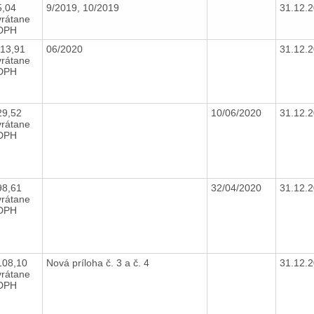
5,04
9/2019, 10/2019
31.12.
vrátane
DPH
-13,91
06/2020
31.12.
vrátane
DPH
29,52
10/06/2020
31.12.
vrátane
DPH
98,61
32/04/2020
31.12.
vrátane
DPH
108,10
Nová príloha č. 3 a č. 4
31.12.
vrátane
DPH