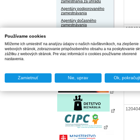
zamestnania za úhradu
Agentúry podporovaného
zamestnávania
Agentúry dočasného
zamestnávania
12040
Sociálne podniky
Používame cookies
Chránené dielne a
Môžeme ich umiestniť na analýzu údajov o našich návštevníkoch, na zlepšenie
chránené pracoviská
webových stránok, zobrazovanie prispôsobeného obsahu a na poskytovanie sk
12040
zážitku z webových stránok. Pre viac informácií o cookies používame otvorené
nastavenia.
12040
Zamietnuť
Nie, uprav
Ok, pokračuj
12040