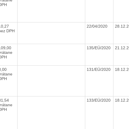
DPH
10,27
22/04/2020
28.12.
bez DPH
109,00
135/EÚ/2020
21.12.
vrátane
DPH
3,00
131/EÚ/2020
18.12.
vrátane
DPH
81,54
133/EÚ/2020
18.12.
vrátane
DPH