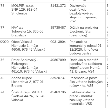
478
MOLPIR, s.r.o.
31431372
Dávkovače
SNP 129, 919 04
dezinfekcie
Smolenice
bezdotykové so
stojanom, správa,
VS2
477
NAY a.s.
35739487
Držiak na projektor
Tuhovská 15, 830 06
Electronic Star
Bratislava
(psycholog)
/2020
Obec Valaská
00313904
Poplatok za
Námestie 1. mája
komunálny odpad 01-
460/8, 976 46 Valaská
12/2020, kmeňová
budova centra
476
Peter Sorkovský -
40867099
Dodávka a montáž
Elektrogas
panelového radiátora
Námestie 1. mája
kúpelňa dom Horná
461/10, 976 46 Valaská
41, Brezno, VS4
475
Zdeno Kupec
33920737
Poschodová posteľ
Lichardova 2, 977 01
2ks vrátane laťkových
Brezno
roštov 4ks, VS5
474
Šnek Juraj - SNEKO
45463786
Elektroinštalačné
Školská 447/4, 976 46
práce - montáž
Valaská
zásuvky vrátane
materiálu, VS5