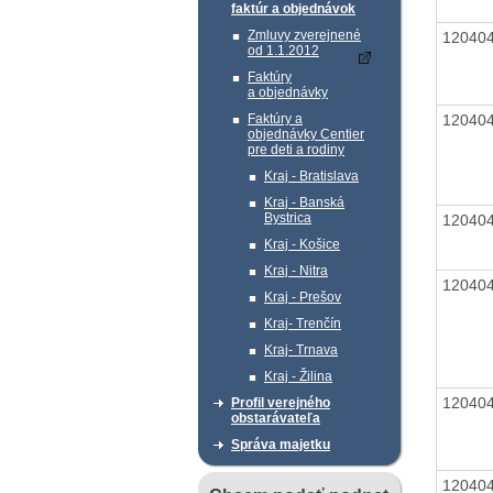
faktúr a objednávok
Zmluvy zverejnené
12040
od 1.1.2012
Faktúry
a objednávky
12040
Faktúry a
objednávky Centier
pre deti a rodiny
Kraj - Bratislava
Kraj - Banská
Bystrica
12040
Kraj - Košice
Kraj - Nitra
12040
Kraj - Prešov
Kraj- Trenčín
Kraj- Trnava
Kraj - Žilina
12040
Profil verejného
obstarávateľa
Správa majetku
12040