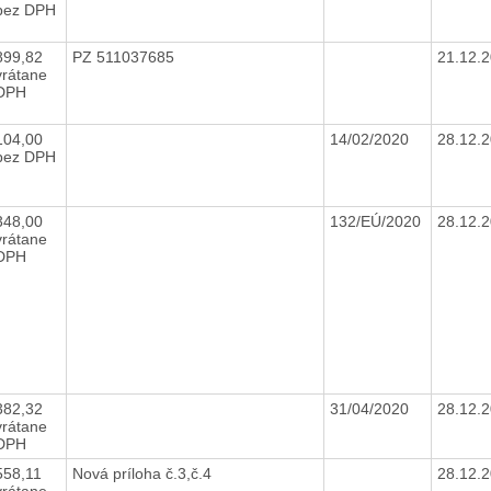
bez DPH
899,82
PZ 511037685
21.12.
vrátane
DPH
104,00
14/02/2020
28.12.
bez DPH
348,00
132/EÚ/2020
28.12.
vrátane
DPH
382,32
31/04/2020
28.12.
vrátane
DPH
558,11
Nová príloha č.3,č.4
28.12.
vrátane