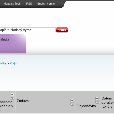
Mapa stránok
RSS
English version
Médiá
>
rodiny
Kraj -
Dátum
Zmluva
Hodnota
doručen
plnenia v
Objednávka
faktúry
€