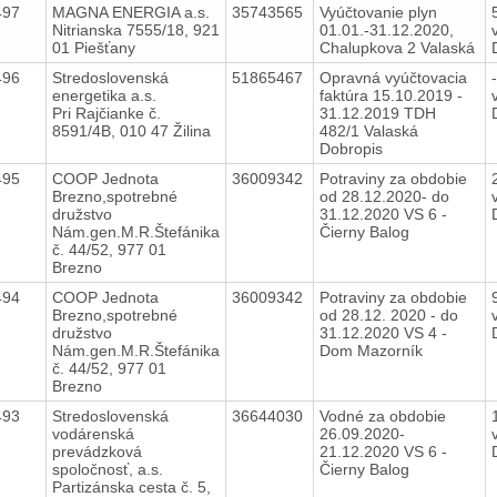
497
MAGNA ENERGIA a.s.
35743565
Vyúčtovanie plyn
Nitrianska 7555/18, 921
01.01.-31.12.2020,
01 Piešťany
Chalupkova 2 Valaská
496
Stredoslovenská
51865467
Opravná vyúčtovacia
energetika a.s.
faktúra 15.10.2019 -
Pri Rajčianke č.
31.12.2019 TDH
8591/4B, 010 47 Žilina
482/1 Valaská
Dobropis
495
COOP Jednota
36009342
Potraviny za obdobie
Brezno,spotrebné
od 28.12.2020- do
družstvo
31.12.2020 VS 6 -
Nám.gen.M.R.Štefánika
Čierny Balog
č. 44/52, 977 01
Brezno
494
COOP Jednota
36009342
Potraviny za obdobie
Brezno,spotrebné
od 28.12. 2020 - do
družstvo
31.12.2020 VS 4 -
Nám.gen.M.R.Štefánika
Dom Mazorník
č. 44/52, 977 01
Brezno
493
Stredoslovenská
36644030
Vodné za obdobie
vodárenská
26.09.2020-
prevádzková
21.12.2020 VS 6 -
spoločnosť, a.s.
Čierny Balog
Partizánska cesta č. 5,