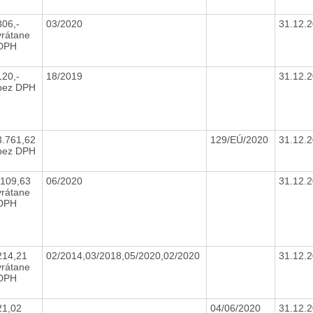
306,-
03/2020
31.12.
vrátane
DPH
120,-
18/2019
31.12.
bez DPH
3.761,62
129/EÚ/2020
31.12.
bez DPH
-109,63
06/2020
31.12.
vrátane
DPH
214,21
02/2014,03/2018,05/2020,02/2020
31.12.
vrátane
DPH
21,02
04/06/2020
31.12.