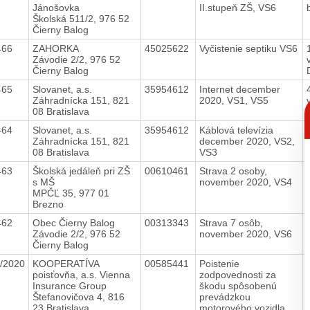
Jánošovka
II.stupeň ZŠ, VS6
Školská 511/2, 976 52
Čierny Balog
466
ZAHORKA
45025622
Vyčistenie septiku VS6
Závodie 2/2, 976 52
Čierny Balog
465
Slovanet, a.s.
35954612
Internet december
Záhradnícka 151, 821
2020, VS1, VS5
C
08 Bratislava
p
464
Slovanet, a.s.
35954612
Káblová televízia
Záhradnícka 151, 821
december 2020, VS2,
08 Bratislava
VS3
463
Školská jedáleň pri ZŠ
00610461
Strava 2 osoby,
s MŠ
november 2020, VS4
MPČĽ 35, 977 01
Brezno
462
Obec Čierny Balog
00313343
Strava 7 osôb,
Závodie 2/2, 976 52
november 2020, VS6
Čierny Balog
/2020
KOOPERATÍVA
00585441
Poistenie
poisťovňa, a.s. Vienna
zodpovednosti za
Insurance Group
škodu spôsobenú
Štefanovičova 4, 816
prevádzkou
23 Bratislava
motorového vozidla