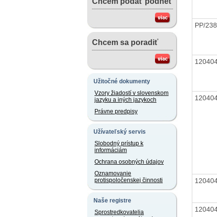
Chcem podať podnet
PP/238
Chcem sa poradiť
12040
Užitočné dokumenty
Vzory žiadostí v slovenskom
12040
jazyku a iných jazykoch
Právne predpisy
Užívateľský servis
Slobodný prístup k
informáciám
Ochrana osobných údajov
Oznamovanie
12040
protispoločenskej činnosti
Naše registre
12040
Sprostredkovatelia