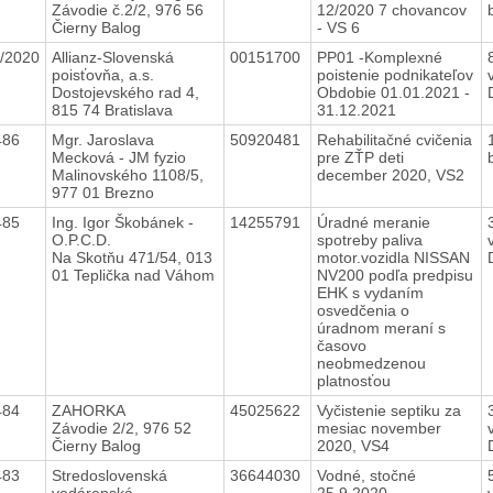
Závodie č.2/2, 976 56
12/2020 7 chovancov
Čierny Balog
- VS 6
/2020
Allianz-Slovenská
00151700
PP01 -Komplexné
poisťovňa, a.s.
poistenie podnikateľov
Dostojevského rad 4,
Obdobie 01.01.2021 -
815 74 Bratislava
31.12.2021
486
Mgr. Jaroslava
50920481
Rehabilitačné cvičenia
Mecková - JM fyzio
pre ZŤP deti
Malinovského 1108/5,
december 2020, VS2
977 01 Brezno
485
Ing. Igor Škobánek -
14255791
Úradné meranie
O.P.C.D.
spotreby paliva
Na Skotňu 471/54, 013
motor.vozidla NISSAN
01 Teplička nad Váhom
NV200 podľa predpisu
EHK s vydaním
osvedčenia o
úradnom meraní s
časovo
neobmedzenou
platnosťou
484
ZAHORKA
45025622
Vyčistenie septiku za
Závodie 2/2, 976 52
mesiac november
Čierny Balog
2020, VS4
483
Stredoslovenská
36644030
Vodné, stočné
vodárenská
25.9.2020-