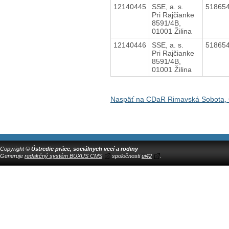
12140445
SSE, a. s.
51865
Pri Rajčianke
8591/4B,
01001 Žilina
12140446
SSE, a. s.
51865
Pri Rajčianke
8591/4B,
01001 Žilina
Naspäť na CDaR Rimavská Sobota, 
Copyright ©
Ústredie práce, sociálnych vecí a rodiny
Generuje
redakčný systém BUXUS CMS
spoločnosti
ui42
.