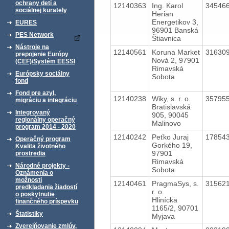
ochrany detí a
12140363
Ing. Karol
34546
sociálnej kurately
Herian
Energetikov 3,
EURES
96901 Banská
PES Network
Štiavnica
Nástroje na
12140561
Koruna Market
31630
prepojenie Európy
Nová 2, 97901
(CEF)/Systém EESSI
Rimavská
Európsky sociálny
Sobota
fond
Fond pre azyl,
12140238
Wiky, s. r. o.
35795
migráciu a integráciu
Bratislavská
Integrovaný
905, 90045
regionálny operačný
Malinovo
program 2014 - 2020
12140242
Peťko Juraj
17854
Operačný program
Gorkého 19,
Kvalita životného
97901
prostredia
Rimavská
Národné projekty -
Sobota
Oznámenia o
možnosti
12140461
PragmaSys, s.
31562
predkladania žiadostí
r. o.
o poskytnutie
Hlinícka
finančného príspevku
1165/2, 90701
Štatistiky
Myjava
Zverejňovanie zmlúv,