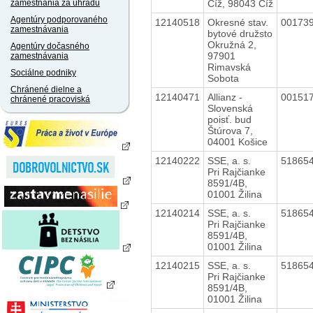
Číž, 98043 Číž
zamestnania za úhradu
Agentúry podporovaného
12140518
Okresné stav.
00173
zamestnávania
bytové družsto
Okružná 2,
Agentúry dočasného
97901
zamestnávania
Rimavská
Sociálne podniky
Sobota
Chránené dielne a
12140471
Allianz -
00151
chránené pracoviská
Slovenská
poisť. bud
Štúrova 7,
04001 Košice
12140222
SSE, a. s.
51865
Pri Rajčianke
8591/4B,
01001 Žilina
12140214
SSE, a. s.
51865
Pri Rajčianke
8591/4B,
01001 Žilina
12140215
SSE, a. s.
51865
Pri Rajčianke
8591/4B,
01001 Žilina