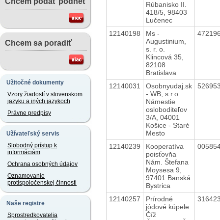
Chcem podať podnet
Rúbanisko II.
418/5, 98403
Lučenec
12140198
Ms -
47219
Augustinium,
Chcem sa poradiť
s. r. o.
Klincová 35,
82108
Bratislava
Užitočné dokumenty
12140031
Osobnyudaj.sk
52695
- WB, s.r.o.
Vzory žiadostí v slovenskom
Námestie
jazyku a iných jazykoch
osloboditeľov
Právne predpisy
3/A, 04001
Košice - Staré
Mesto
Užívateľský servis
Slobodný prístup k
12140239
Kooperatíva
00585
informáciám
poisťovňa
Nám. Štefana
Ochrana osobných údajov
Moysesa 9,
Oznamovanie
97401 Banská
protispoločenskej činnosti
Bystrica
12140257
Prírodné
31642
Naše registre
jódové kúpele
Číž
Sprostredkovatelia