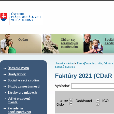
Občan
Občan so
Sociál
zdravotným
a rodi
postihnutím
>
Hlavná stránka
Zverejňovanie zmlúv, faktúr 
Banská Bystrica
Ústredie PSVR
Faktúry 2021 (CDaR
Úrady PSVR
Sociálne veci a rodina
Vyhľadať:
Služby zamestnanosti
Záruky pre mladých
Voľné pracovné
Interné
Dodávateľ
IČO
miesta
číslo
Zariadenia
sociálnoprávnej